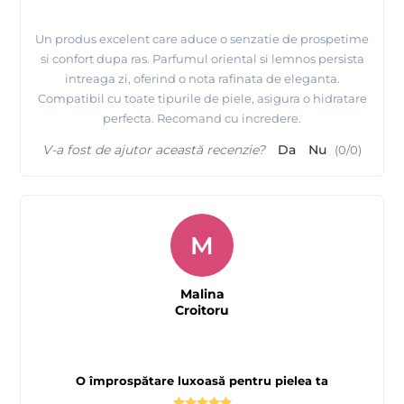
Un produs excelent care aduce o senzatie de prospetime
si confort dupa ras. Parfumul oriental si lemnos persista
intreaga zi, oferind o nota rafinata de eleganta.
Compatibil cu toate tipurile de piele, asigura o hidratare
perfecta. Recomand cu incredere.
V-a fost de ajutor această recenzie?
Da
Nu
(
0
/
0
)
M
Malina
Croitoru
O împrospătare luxoasă pentru pielea ta