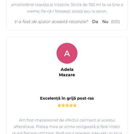
ameliorând roșeața și iritațiile. Sticla de 150 ml te va ține o
vreme, fie că-l folosești acasă sau la salon.
V-a fost de ajutor această recenzie?
Da
Nu
(
0
/
0
)
A
Adela
Mazare
Excelență în grijă post-ras
Am fost impresionat de efectul calmant al acestui
aftershave. Pielea mea se simte revigorată și fără iritații
după fiecare utilizare. Parfumul oriental adaugă un plus