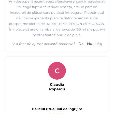
Am descoperit recent acest aftershave și sunt impresionat!
Pe lângă faptul că reduce roșeața, are un parfum
incredibil de plăcut care persistă întreaga zi. Pieptănatul
devine o experiență plăcută datorită senzației de
prospețime oferită de BARBERTIME POTION OF MORGAN.
Îmi place că are un ambalaj generos de 150 ml și e potrivit
pentru toate tipurile de piele.
V-a fost de ajutor această recenzie?
Da
Nu
(
0
/
0
)
C
Claudia
Popescu
Deliciul ritualului de îngrijire