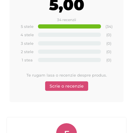
5,00
34 recenzii
5 stele
(34)
4 stele
(0)
3 stele
(0)
2 stele
(0)
1 stea
(0)
Te rugam lasa o recenzie despre produs.
Scrie o recenzie