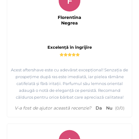
F
Florentina
Negrea
Excelență în îngrijire
Acest aftershave este cu adevărat excepțional! Senzația de
prospețime după ras este imediată, iar pielea rămâne
catifelată și fără iritații. Parfumul său lemnos oriental
adaugă o notă de eleganță ce persistă. Recomand
călduros pentru orice bărbat care apreciază calitatea!
V-a fost de ajutor această recenzie?
Da
Nu
(
0
/
0
)