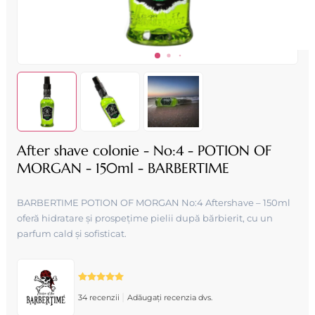
After shave colonie - No:4 - POTION OF
MORGAN - 150ml - BARBERTIME
BARBERTIME POTION OF MORGAN No:4 Aftershave – 150ml
oferă hidratare și prospețime pielii după bărbierit, cu un
parfum cald și sofisticat.
|
34 recenzii
Adăugați recenzia dvs.