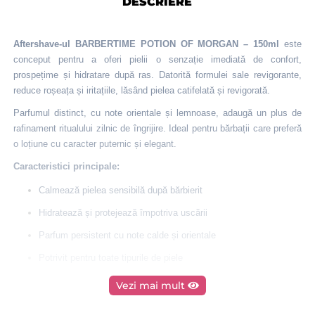
DESCRIERE
Aftershave-ul BARBERTIME POTION OF MORGAN – 150ml
este
conceput pentru a oferi pielii o senzație imediată de confort,
prospețime și hidratare după ras. Datorită formulei sale revigorante,
reduce roșeața și iritațiile, lăsând pielea catifelată și revigorată.
Parfumul distinct, cu note orientale și lemnoase, adaugă un plus de
rafinament ritualului zilnic de îngrijire. Ideal pentru bărbații care preferă
o loțiune cu caracter puternic și elegant.
Caracteristici principale:
Calmează pielea sensibilă după bărbierit
Hidratează și protejează împotriva uscării
Parfum persistent cu note calde și orientale
Potrivit pentru toate tipurile de piele
Ambalaj de 150ml – ideal pentru uz profesional și personal
Vezi mai mult
Mod de utilizare: