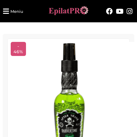
Meniu
-
46%