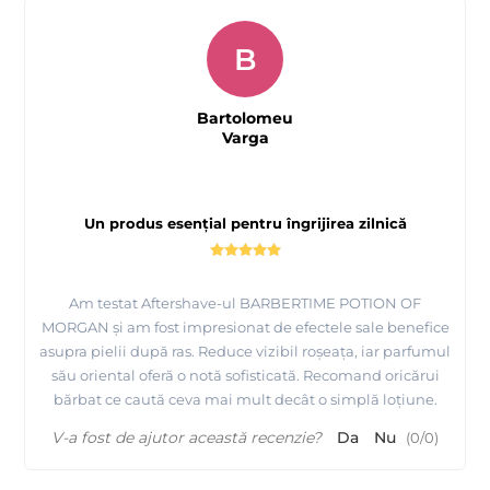
B
Bartolomeu
Varga
Un produs esențial pentru îngrijirea zilnică
Am testat Aftershave-ul BARBERTIME POTION OF
MORGAN și am fost impresionat de efectele sale benefice
asupra pielii după ras. Reduce vizibil roșeața, iar parfumul
său oriental oferă o notă sofisticată. Recomand oricărui
bărbat ce caută ceva mai mult decât o simplă loțiune.
V-a fost de ajutor această recenzie?
Da
Nu
(
0
/
0
)