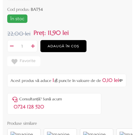
Cod produs:
BAT54
În stoc
Preț:
11,90 lei
22,00 lei
ADAUGĂ ÎN COȘ
Favorite
1
0,10 lei
Acest produs vă aduce
💰 puncte în valoare de de
💸
Consultanță? Sună acum
0724 128 520
Produse similare