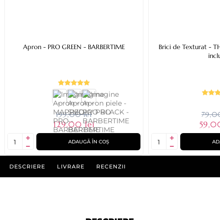
Apron - PRO GREEN - BARBERTIME
Brici de Texturat - 
incl
199,00 lei
79,00
129,00 lei
59,0
ADAUGĂ ÎN COȘ
AD
DESCRIERE
LIVRARE
RECENZII