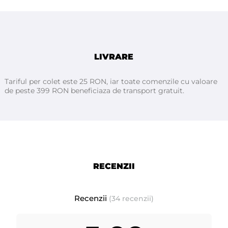
Aplică o cantitate moderată după bărbierit și masează ușor până la
absorbția completă.
Ingrediente:
Alcohol Denat., Aqua, Parfum, Coumarin, Limonene, Alpha-Isomethyl
Ionone, Benzyl Salicylate, Hexyl Cinnamal, Linalool, Citronellol,
LIVRARE
Limonene, Hydroxycitronellal, Geraniol, Isougenol, Coumarin, CI
42090.
Tariful per colet este 25 RON, iar toate comenzile cu valoare
de peste 399 RON beneficiaza de transport gratuit.
RECENZII
Recenzii
(34 recenzii)