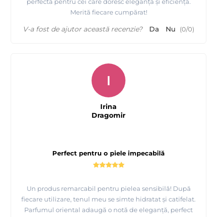
perfectă pentru cei care doresc eleganță și eficiență.
Merită fiecare cumpărat!
V-a fost de ajutor această recenzie?
Da
Nu
(
0
/
0
)
I
Irina
Dragomir
Perfect pentru o piele impecabilă
Un produs remarcabil pentru pielea sensibilă! După
fiecare utilizare, tenul meu se simte hidratat și catifelat.
Parfumul oriental adaugă o notă de eleganță, perfect