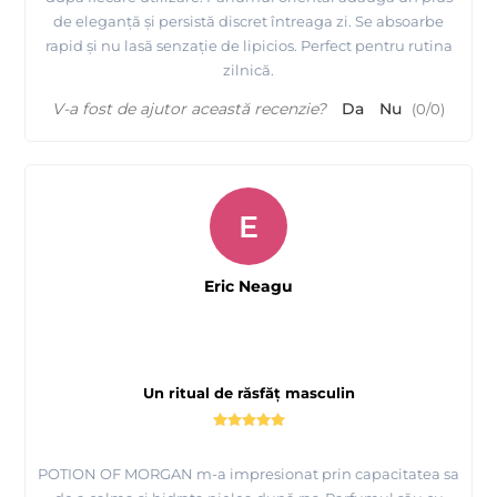
de eleganță și persistă discret întreaga zi. Se absoarbe
rapid și nu lasă senzație de lipicios. Perfect pentru rutina
zilnică.
V-a fost de ajutor această recenzie?
Da
Nu
(
0
/
0
)
E
Eric Neagu
Un ritual de răsfăț masculin
POTION OF MORGAN m-a impresionat prin capacitatea sa