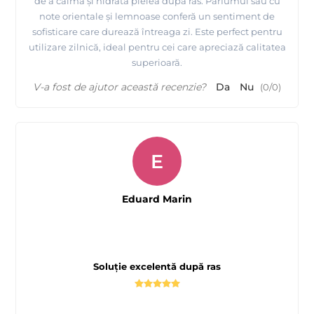
de a calma și hidrata pielea după ras. Parfumul său cu
note orientale și lemnoase conferă un sentiment de
sofisticare care durează întreaga zi. Este perfect pentru
utilizare zilnică, ideal pentru cei care apreciază calitatea
superioară.
V-a fost de ajutor această recenzie?
Da
Nu
(
0
/
0
)
E
Eduard Marin
Soluție excelentă după ras