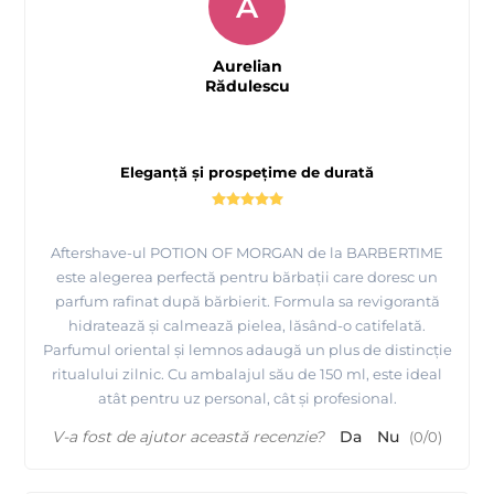
A
Aurelian
Rădulescu
Eleganță și prospețime de durată
Aftershave-ul POTION OF MORGAN de la BARBERTIME
este alegerea perfectă pentru bărbații care doresc un
parfum rafinat după bărbierit. Formula sa revigorantă
hidratează și calmează pielea, lăsând-o catifelată.
Parfumul oriental și lemnos adaugă un plus de distincție
ritualului zilnic. Cu ambalajul său de 150 ml, este ideal
atât pentru uz personal, cât și profesional.
V-a fost de ajutor această recenzie?
Da
Nu
(
0
/
0
)