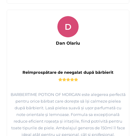
D
Dan Olariu
Reîmprospătare de neegalat după bărbierit
BARBERTIME POTION OF MORGAN este alegerea perfectă
pentru orice bărbat care dorește să își calmeze pielea
după bărbierit. Lasă pielea suavă și ușor parfumată cu
note orientale și lemnoase. Formula sa excepțională
reduce eficient roșeața și iritațiile, fiind potrivită pentru
toate tipurile de piele. Ambalajul generos de 150ml îl face
ideal atât pentru uz personal, cât și profesional.