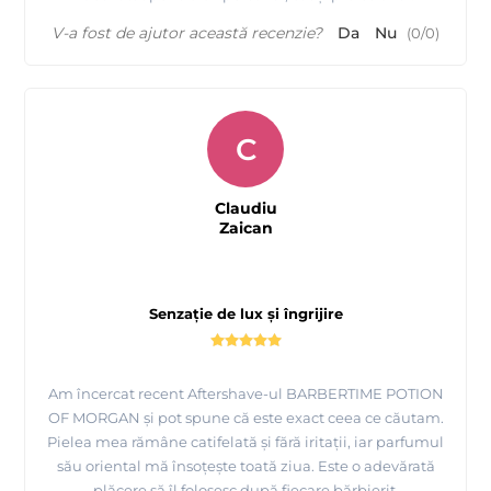
V-a fost de ajutor această recenzie?
Da
Nu
(
0
/
0
)
C
Claudiu
Zaican
Senzație de lux și îngrijire
Am încercat recent Aftershave-ul BARBERTIME POTION
OF MORGAN și pot spune că este exact ceea ce căutam.
Pielea mea rămâne catifelată și fără iritații, iar parfumul
său oriental mă însoțește toată ziua. Este o adevărată
plăcere să îl folosesc după fiecare bărbierit.