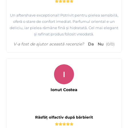
Un aftershave exceptional! Potrivit pentru pielea sensibilă,
oferă o stare de confort imediat. Parfumul oriental e un
deliciu, iar pielea rămâne fină și hidratată. Cel mai elegant
și rafinat produs folosit vreodată.
V-a fost de ajutor această recenzie?
Da
Nu
(
0
/
0
)
I
Ionut Costea
Răsfăț olfactiv după bărbierit