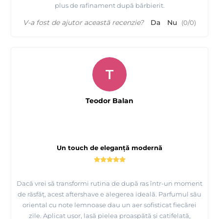
plus de rafinament după bărbierit.
V-a fost de ajutor această recenzie?
Da
Nu
(
0
/
0
)
T
Teodor Balan
Un touch de eleganță modernă
Dacă vrei să transformi rutina de după ras într-un moment
de răsfăț, acest aftershave e alegerea ideală. Parfumul său
oriental cu note lemnoase dau un aer sofisticat fiecărei
zile. Aplicat ușor, lasă pielea proaspătă și catifelată,