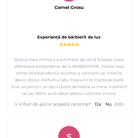
Cornel Grosu
Experiență de bărbierit de lux
Rutina mea zilnică s-a schimbat de când folosesc acest
aftershave extraordinar de la BARBERTIME. Pielea mea
simte imediat efectul răcoritor și calmant, iar iritațiile
devin istorie. Parfumul său masculin te însoțește toată
ziua, iar pentru un tip cu piele sensibilă ca mine, e perfect!
Iar cei 150ml sunt ideali pentru utilizare zilnică.
V-a fost de ajutor această recenzie?
Da
Nu
(
0
/
0
)
S