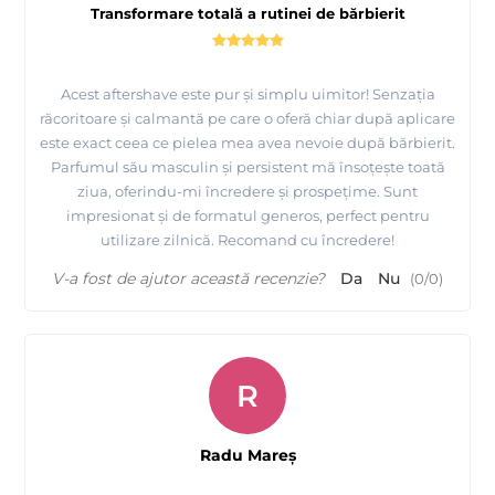
Transformare totală a rutinei de bărbierit
Acest aftershave este pur și simplu uimitor! Senzația
răcoritoare și calmantă pe care o oferă chiar după aplicare
este exact ceea ce pielea mea avea nevoie după bărbierit.
Parfumul său masculin și persistent mă însoțește toată
ziua, oferindu-mi încredere și prospețime. Sunt
impresionat și de formatul generos, perfect pentru
utilizare zilnică. Recomand cu încredere!
V-a fost de ajutor această recenzie?
Da
Nu
(
0
/
0
)
R
Radu Mareş