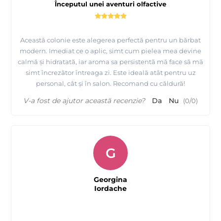
Începutul unei aventuri olfactive
Această colonie este alegerea perfectă pentru un bărbat
modern. Imediat ce o aplic, simt cum pielea mea devine
calmă și hidratată, iar aroma sa persistentă mă face să mă
simt încrezător întreaga zi. Este ideală atât pentru uz
personal, cât și în salon. Recomand cu căldură!
V-a fost de ajutor această recenzie?
Da
Nu
(
0
/
0
)
G
Georgina
Iordache