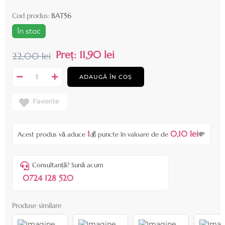
Cod produs:
BAT56
În stoc
Preț:
11,90 lei
22,00 lei
ADAUGĂ ÎN COȘ
Favorite
1
0,10 lei
Acest produs vă aduce
💰 puncte în valoare de de
💸
Consultanță? Sună acum
0724 128 520
Produse similare