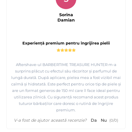
Sorina
Damian
Experiență premium pentru îngrijirea pielii
Aftershave-ul BARBERTIME TREASURE HUNTER m-a
surprins plăcut cu efectul său răcoritor și parfumul de
lungă durată. După aplicare, pielea mea a fost vizibil mai
calmă și hidratată. Este perfect pentru orice tip de piele și
are un format generos de 150 ml care îl face ideal pentru
utilizarea zilnică. Cu siguranță recomand acest produs
tuturor bărbaților care doresc o rutină de îngrijire
premium.
V-a fost de ajutor această recenzie?
Da
Nu
(
0
/
0
)