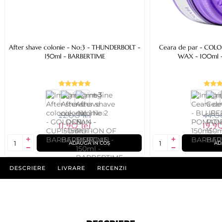
After shave colonie - No:3 - THUNDERBOLT -
Ceara de par - COLO
150ml - BARBERTIME
WAX - 100ml 
+ 3
22,00 lei
44,00
11,90 lei
19,90
ADAUGĂ ÎN COȘ
AD
DESCRIERE
LIVRARE
RECENZII