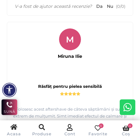
V-a fost de ajutor această recenzie?
Da
Nu
(
0
/
0
)
M
Miruna Ilie
Răsfăț pentru pielea sensibilă
Folosesc acest aftershave de câteva săptămâni și sunt
SUNĂ
extrem de mulțumit. Simt imediat efectul de calmare și
răcorire a pielii după fiecare bărbierit. Aroma sa masculină
0
0
și persistentă adaugă un plus în rutina mea zilnică.
Acasa
Produse
Cont
Favorite
Coș
Recomand cu căldură pentru orice bărbat care dorește un