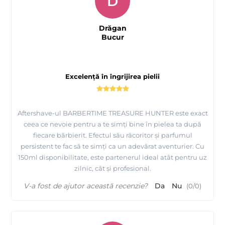
D
Drăgan
Bucur
Excelență în îngrijirea pielii
Aftershave-ul BARBERTIME TREASURE HUNTER este exact
ceea ce nevoie pentru a te simți bine în pielea ta după
fiecare bărbierit. Efectul său răcoritor și parfumul
persistent te fac să te simți ca un adevărat aventurier. Cu
150ml disponibilitate, este partenerul ideal atât pentru uz
zilnic, cât și profesional.
V-a fost de ajutor această recenzie?
Da
Nu
(
0
/
0
)