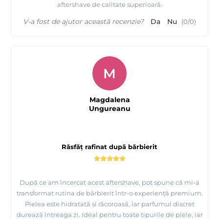
aftershave de calitate superioară.
V-a fost de ajutor această recenzie?
Da
Nu
(
0
/
0
)
M
Magdalena
Ungureanu
Răsfăț rafinat după bărbierit
După ce am încercat acest aftershave, pot spune că mi-a
transformat rutina de bărbierit într-o experiență premium.
Pielea este hidratată și răcoroasă, iar parfumul discret
durează întreaga zi. Ideal pentru toate tipurile de piele, iar