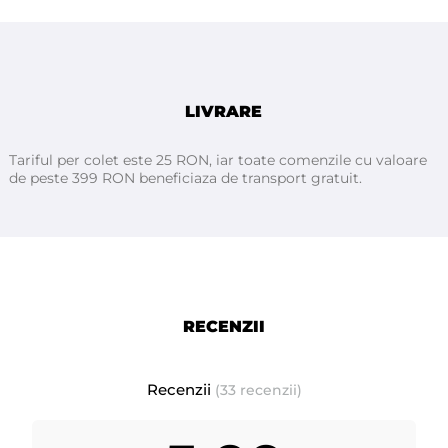
Mod de utilizare:
Aplică o cantitate moderată după bărbierit pe pielea curată și masează
ușor până la absorbție.
LIVRARE
Tariful per colet este 25 RON, iar toate comenzile cu valoare
de peste 399 RON beneficiaza de transport gratuit.
RECENZII
Recenzii
(33 recenzii)