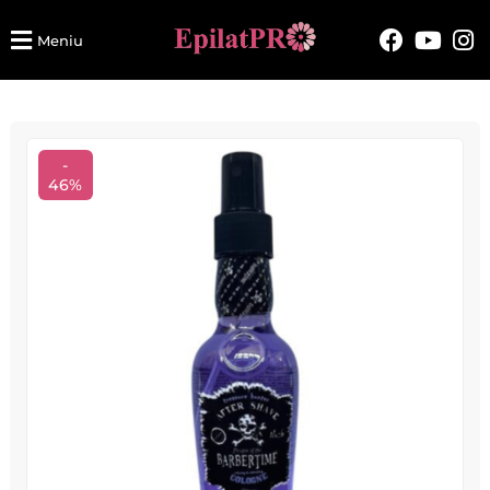
Meniu
-
46%