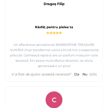
Dragoș Filip
Răsfăț pentru pielea ta
Un aftershave senzațional! BARBERTIME TREASURE
HUNTER chiar transformă rutina zilnică într-o experiență
plăcută. Calmează rapid și are un parfum masculin care
durează. Îmi place mult efectul răcoritor, iar sticla
generoasă e un plus!
V-a fost de ajutor această recenzie?
Da
Nu
(
0
/
0
)
C