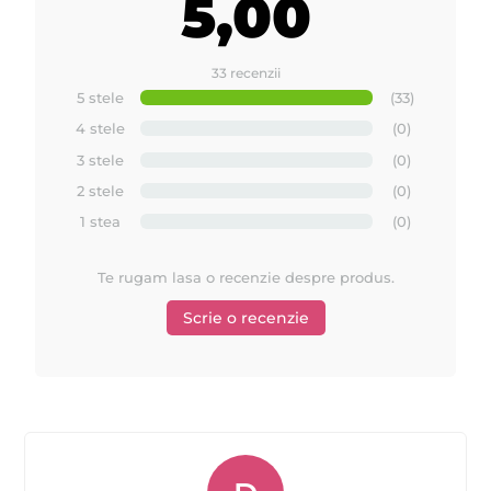
5,00
33 recenzii
5 stele
(33)
4 stele
(0)
3 stele
(0)
2 stele
(0)
1 stea
(0)
Te rugam lasa o recenzie despre produs.
Scrie o recenzie