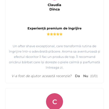
Claudia
Dinca
Experiență premium de îngrijire
Un after shave excepțional, care transformă rutina de
îngrijire într-o adevărată plăcere. Aroma sa aventuroasă și
efectul răcoritor îl fac un produs de top. Îl recomand
oricărui bărbat care își dorește o piele calmă și parfumată
întreaga zi.
V-a fost de ajutor această recenzie?
Da
Nu
(
0
/
0
)
C