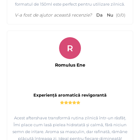
formatul de 150ml este perfect pentru utilizare zilnică.
V-a fost de ajutor această recenzie?
Da
Nu
(
0
/
0
)
R
Romulus Ene
Experiență aromatică revigorantă
Acest aftershave transformă rutina zilnică într-un răsfăț.
Îmi place cum lasă pielea hidratată și calmă, fără niciun
semn de iritare. Aroma sa masculin, dar rafinată, rămâne
plăcută întreaga zi. Ideal pentru fiecare dimineață!