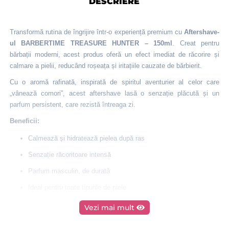
DESCRIERE
Transformă rutina de îngrijire într-o experiență premium cu
Aftershave-
ul BARBERTIME TREASURE HUNTER – 150ml
. Creat pentru
bărbații moderni, acest produs oferă un efect imediat de răcorire și
calmare a pielii, reducând roșeața și iritațiile cauzate de bărbierit.
Cu o aromă rafinată, inspirată de spiritul aventurier al celor care
„vânează comori”, acest aftershave lasă o senzație plăcută și un
parfum persistent, care rezistă întreaga zi.
Beneficii:
Calmează și hidratează pielea după ras
Senzație răcoritoare intensă
Parfum masculin, de durată
Ideal pentru toate tipurile de piele
Format generos de 150ml – perfect pentru uz zilnic sau
Vezi mai mult
profesional