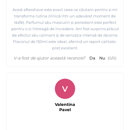
Acest aftershave este exact ceea ce căutam pentru a-mi
transforma rutina zilnică într-un adevărat moment de
răsfăț. Parfumul său masculin și persistent este perfect
pentru o zi întreagă de încredere. Am fost surprins plăcut
de efectul său calmant și de senzația intensă de răcorire.
Flaconul de 150ml este ideal, oferind un raport calitate-
preț excelent.
V-a fost de ajutor această recenzie?
Da
Nu
(
0
/
0
)
V
Valentina
Pavel