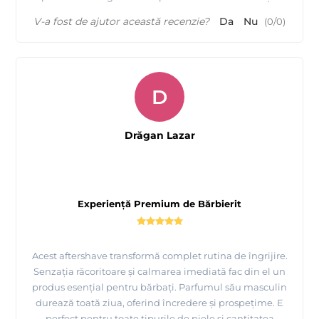
V-a fost de ajutor această recenzie?
Da
Nu
(
0
/
0
)
D
Drăgan Lazar
Experiență Premium de Bărbierit
Acest aftershave transformă complet rutina de îngrijire.
Senzația răcoritoare și calmarea imediată fac din el un
produs esențial pentru bărbați. Parfumul său masculin
durează toată ziua, oferind încredere și prospețime. E
perfect pentru toate tipurile de piele și cantitatea