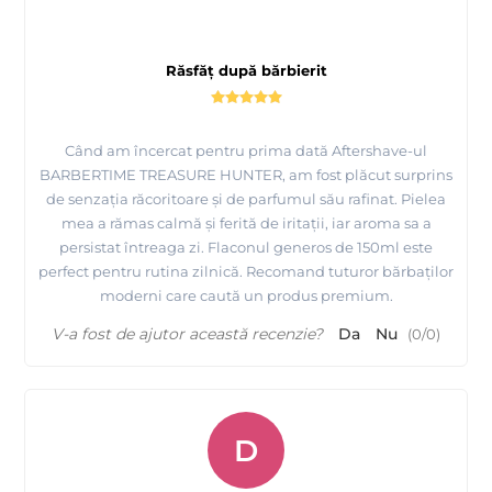
Răsfăț după bărbierit
Când am încercat pentru prima dată Aftershave-ul
BARBERTIME TREASURE HUNTER, am fost plăcut surprins
de senzația răcoritoare și de parfumul său rafinat. Pielea
mea a rămas calmă și ferită de iritații, iar aroma sa a
persistat întreaga zi. Flaconul generos de 150ml este
perfect pentru rutina zilnică. Recomand tuturor bărbaților
moderni care caută un produs premium.
V-a fost de ajutor această recenzie?
Da
Nu
(
0
/
0
)
D