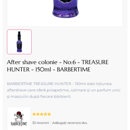
After shave colonie - No:6 - TREASURE
HUNTER - 150ml - BARBERTIME
BARBERTIME TREASURE HUNTER – 150ml este loțiunea
aftershave care oferă prospețime, calmare și un parfum unic
și masculin după fiecare bărbierit.
|
33 recenzii
Adăugați recenzia dvs.