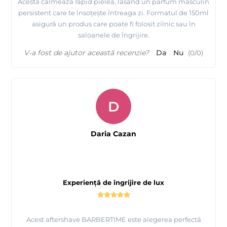
Acesta calmează rapid pielea, lăsând un parfum masculin
persistent care te însoțește întreaga zi. Formatul de 150ml
asigură un produs care poate fi folosit zilnic sau în
saloanele de îngrijire.
V-a fost de ajutor această recenzie?
Da
Nu
(
0
/
0
)
D
Daria Cazan
Experiență de îngrijire de lux
Acest aftershave BARBERTIME este alegerea perfectă