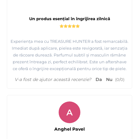
Un produs esențial în îngrijirea zilnică
Experiența mea cu TREASURE HUNTER a fost remarcabilă.
Imediat după aplicare, pielea este revigorată, iar senzația
de răcoare durează. Parfumul subtil și masculin rămâne
prezent întreaga zi, perfect echilibrat. Este un aftershave
ce oferă o îngrijire excepțională pentru orice tip de piele.
V-a fost de ajutor această recenzie?
Da
Nu
(
0
/
0
)
A
Anghel Pavel