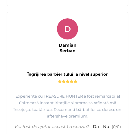
D
Damian
Serban
Îngrijirea bărbieritului la nivel superior
Experiența cu TREASURE HUNTER a fost remarcabilă!
Calmează instant iritațiile și aroma sa rafinată mă
însoțește toată ziua. Recomand bărbaților ce doresc un
aftershave premium.
V-a fost de ajutor această recenzie?
Da
Nu
(
0
/
0
)