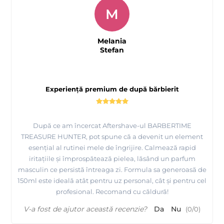
M
Melania
Stefan
Experiență premium de după bărbierit
După ce am încercat Aftershave-ul BARBERTIME
TREASURE HUNTER, pot spune că a devenit un element
esențial al rutinei mele de îngrijire. Calmează rapid
iritațiile și împrospătează pielea, lăsând un parfum
masculin ce persistă întreaga zi. Formula sa generoasă de
150ml este ideală atât pentru uz personal, cât și pentru cel
profesional. Recomand cu căldură!
V-a fost de ajutor această recenzie?
Da
Nu
(
0
/
0
)