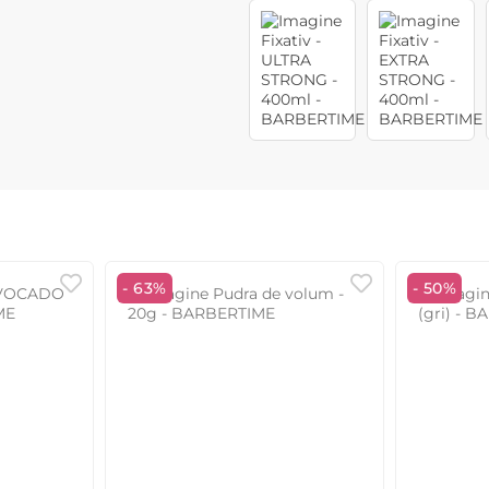
- 63%
- 50%