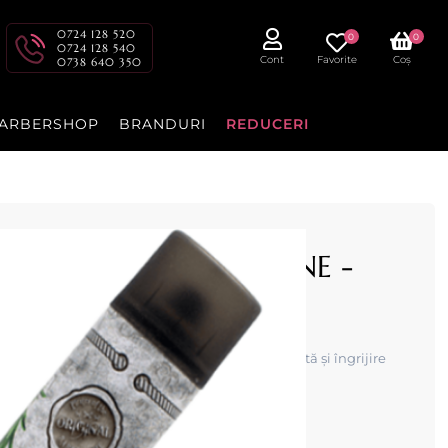
0724 128 520
0
0
0724 128 540
Cont
Favorite
Coș
0738 640 350
ARBERSHOP
BRANDURI
REDUCERI
ARIN SI ULEI DE MASLINE -
ERTIME
i ulei de măsline – 400ml oferă fixare eficientă și îngrijire
hrănind în același timp.