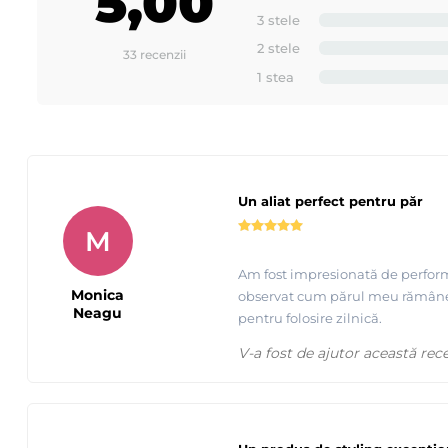
5,00
3 stele
2 stele
33 recenzii
1 stea
Un aliat perfect pentru păr
M
Am fost impresionată de perform
Monica
observat cum părul meu rămâne fle
Neagu
pentru folosire zilnică.
V-a fost de ajutor această rec