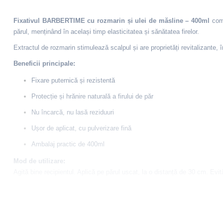
Fixativul BARBERTIME cu rozmarin și ulei de măsline – 400ml
comb
părul, menținând în același timp elasticitatea și sănătatea firelor.
Extractul de rozmarin stimulează scalpul și are proprietăți revitalizante, în 
Beneficii principale:
Fixare puternică și rezistentă
Protecție și hrănire naturală a firului de păr
Nu încarcă, nu lasă reziduuri
Ușor de aplicat, cu pulverizare fină
Ambalaj practic de 400ml
Mod de utilizare:
Agită bine recipientul. Aplică pe părul uscat, la o distanță de 30 cm. Evit
Ingrediente:
Propane, Paraffinum Liquidum, Butane, Isobutane, Isopropyl Myristate,
Propylene Glycol, Benzyl Alcohol, Phenoxyethanol, Potassium Sorbate, 