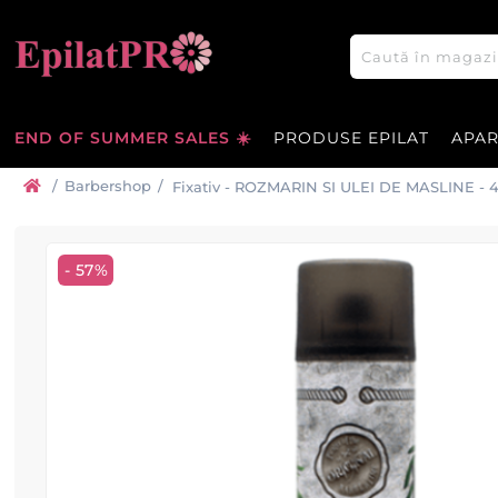
END OF SUMMER SALES ☀️
PRODUSE EPILAT
APA
/
Barbershop
/
Fixativ - ROZMARIN SI ULEI DE MASLINE - 
BARBERTIME
- 57%