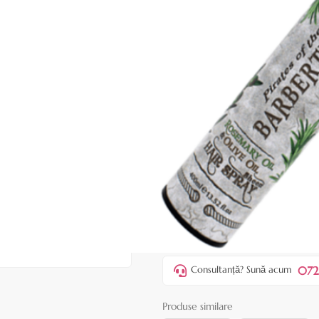
|
33 recenzii
Adăugați re
Cod produs:
BAT28
În stoc
Preț:
18,90 lei
44,00 lei
ADAUGĂ ÎN
Favorite
1
Acest produs vă aduce
💰 puncte 
072
Consultanță? Sună acum
Produse similare