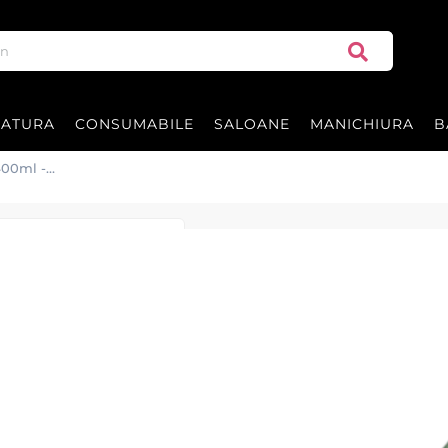
RATURA
CONSUMABILE
SALOANE
MANICHIURA
B
400ml -
Fixativ - ROZM
400ml - BARB
Fixativul BARBERTIME cu rozmarin ș
naturală pentru păr, protejând și 