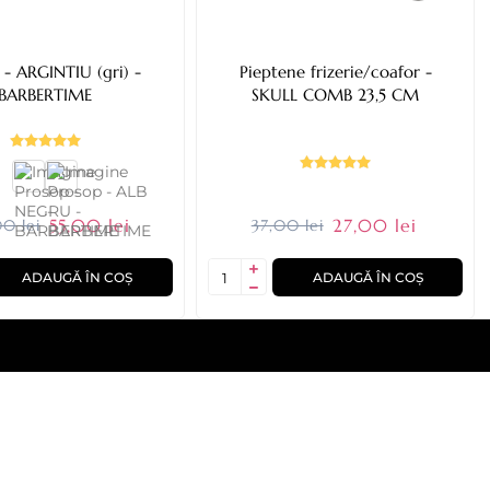
 - ARGINTIU (gri) -
Pieptene frizerie/coafor -
BARBERTIME
SKULL COMB 23,5 CM
55,00 lei
27,00 lei
0 lei
37,00 lei
ADAUGĂ ÎN COȘ
ADAUGĂ ÎN COȘ