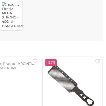
- 27%