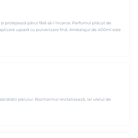
i protejează părul fără să-l încarce. Parfumul plăcut de
 aplicare ușoară cu pulverizare fină. Ambalajul de 400ml este
nătății părului. Rozmarinul revitalizează, iar uleiul de