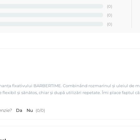
(0)
(0)
(0)
anța fixativului BARBERTIME. Combinând rozmarinul și uleiul de măsl
xibil și sănătos, chiar și după utilizări repetate. Îmi place faptul că
enzie?
Da
Nu
(
0
/
0
)