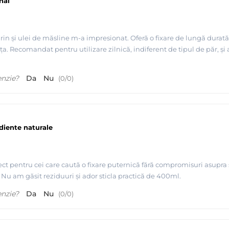
nal
 și ulei de măsline m-a impresionat. Oferă o fixare de lungă durată ș
 Recomandat pentru utilizare zilnică, indiferent de tipul de păr, și
enzie?
Da
Nu
(
0
/
0
)
diente naturale
t pentru cei care caută o fixare puternică fără compromisuri asupra să
Nu am găsit reziduuri și ador sticla practică de 400ml.
enzie?
Da
Nu
(
0
/
0
)