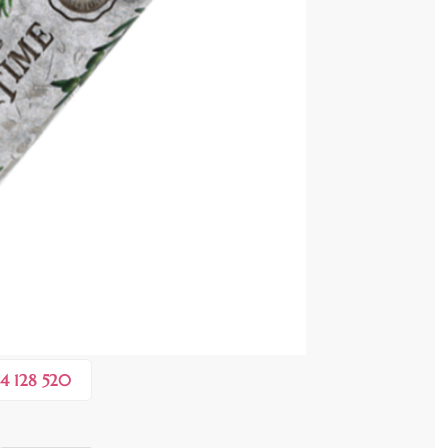
cenzia dvs.
 COȘ
0,10 lei
în valoare de de
💸
4 128 520