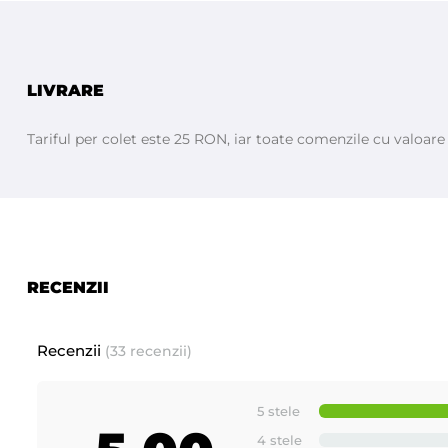
LIVRARE
Tariful per colet este 25 RON, iar toate comenzile cu valoar
RECENZII
Recenzii
(33 recenzii)
5 stele
4 stele