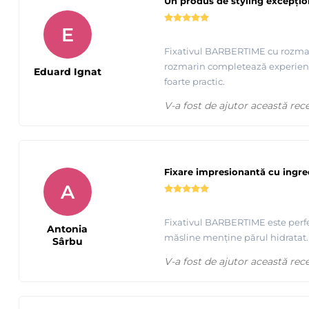
Un produs de styling excepțio
E
Fixativul BARBERTIME cu rozmarin
rozmarin completează experiența.
Eduard Ignat
foarte practic.
V-a fost de ajutor această rec
Fixare impresionantă cu ingre
A
Fixativul BARBERTIME este perfec
Antonia
măsline menține părul hidratat. 
Sârbu
V-a fost de ajutor această rec