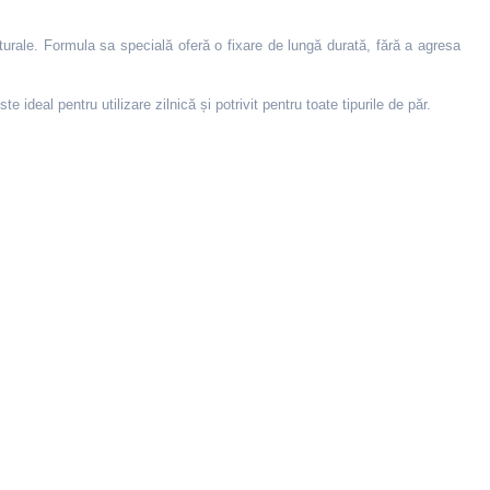
aturale. Formula sa specială oferă o fixare de lungă durată, fără a agresa
e ideal pentru utilizare zilnică și potrivit pentru toate tipurile de păr.
af Extrat, Rosmarinus officinalis(Rosemary) leaf extract , Ciric Acid,