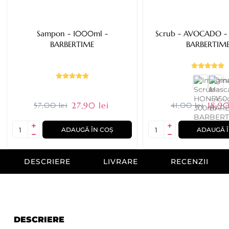
Sampon - 1000ml -
Scrub - AVOCADO -
BARBERTIME
BARBERTIM
27,90 lei
18,90
57,00 lei
41,00 lei
ADAUGĂ ÎN COȘ
ADAUGĂ Î
DESCRIERE
LIVRARE
RECENZII
DESCRIERE