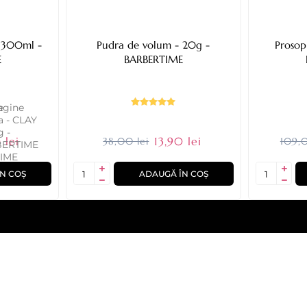
 300ml -
Pudra de volum - 20g -
Prosop
E
BARBERTIME
 lei
13,90 lei
38,00 lei
109,0
N COȘ
ADAUGĂ ÎN COȘ