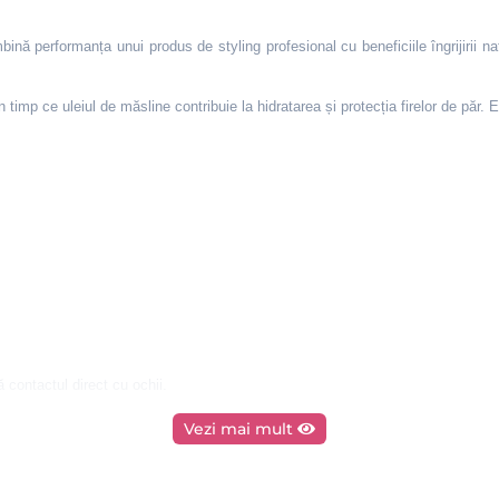
ină performanța unui produs de styling profesional cu beneficiile îngrijirii n
timp ce uleiul de măsline contribuie la hidratarea și protecția firelor de păr. Est
ă contactul direct cu ochii.
Vezi mai mult
 Peg-12 Dimethicone, Parfum, Tocopheryl Acetate, Aqua, Aloe Barbadensis Le
Sodium Benzoate, Ethylhexylglycerin, Limonene, Linalool.