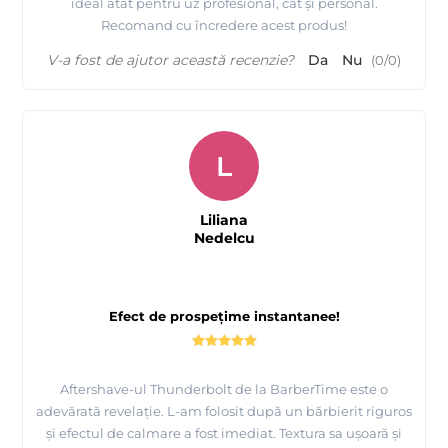
ideal atât pentru uz profesional, cât și personal.
Recomand cu încredere acest produs!
V-a fost de ajutor această recenzie?
Da
Nu
(
0
/
0
)
L
Liliana
Nedelcu
Efect de prospețime instantanee!
Aftershave-ul Thunderbolt de la BarberTime este o
adevărată revelație. L-am folosit după un bărbierit riguros
și efectul de calmare a fost imediat. Textura sa ușoară și