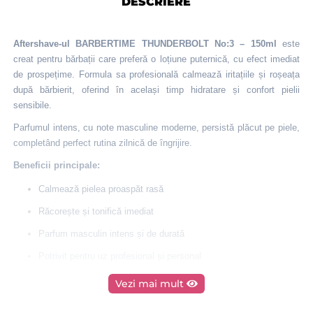
DESCRIERE
Aftershave-ul BARBERTIME THUNDERBOLT No:3 – 150ml
este
creat pentru bărbații care preferă o loțiune puternică, cu efect imediat
de prospețime. Formula sa profesională calmează iritațiile și roșeața
după bărbierit, oferind în același timp hidratare și confort pielii
sensibile.
Parfumul intens, cu note masculine moderne, persistă plăcut pe piele,
completând perfect rutina zilnică de îngrijire.
Beneficii principale:
Calmează pielea proaspăt rasă
Răcorește și tonifică imediat
Parfum masculin intens și de durată
Potrivit pentru uz profesional și personal
Format generos de 150ml
Vezi mai mult
Mod de utilizare: