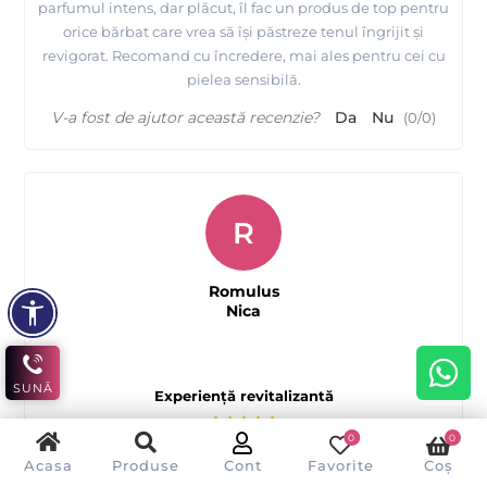
parfumul intens, dar plăcut, îl fac un produs de top pentru
orice bărbat care vrea să își păstreze tenul îngrijit și
revigorat. Recomand cu încredere, mai ales pentru cei cu
pielea sensibilă.
V-a fost de ajutor această recenzie?
Da
Nu
(
0
/
0
)
R
Romulus
Nica
SUNĂ
Experiență revitalizantă
0
0
Acasa
Produse
Cont
Favorite
Coș
Acest aftershave este un game-changer pentru rutina