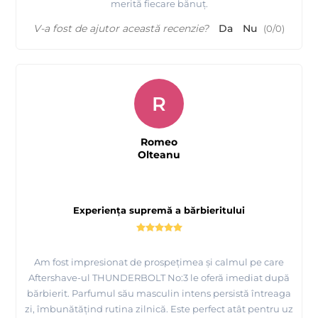
merită fiecare bănuț.
V-a fost de ajutor această recenzie?
Da
Nu
(
0
/
0
)
R
Romeo
Olteanu
Experiența supremă a bărbieritului
Am fost impresionat de prospețimea și calmul pe care
Aftershave-ul THUNDERBOLT No:3 le oferă imediat după
bărbierit. Parfumul său masculin intens persistă întreaga
zi, îmbunătățind rutina zilnică. Este perfect atât pentru uz