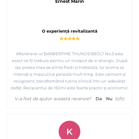
Ernest Marin
O experiență revitalizantă
Aftershave-ul BARBERTIME THUNDERBOLT No:3 este
exact ce îți trebuie pentru un început de zi energic. După
ras, pielea mea se simte fresh și hidratată, iar aroma sa
intensă și masculină persistă mult timp. Este calmant și
revigorant, transformând rutina zilnică într-un adevărat
răsfăț. Recipientul de 150ml este foarte practic și economic.
V-a fost de ajutor această recenzie?
Da
Nu
(
0
/
0
)
K