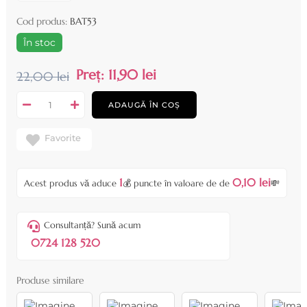
Cod produs:
BAT53
În stoc
Preț:
11,90 lei
22,00 lei
ADAUGĂ ÎN COȘ
Favorite
1
0,10 lei
Acest produs vă aduce
💰 puncte în valoare de de
💸
Consultanță? Sună acum
0724 128 520
Produse similare