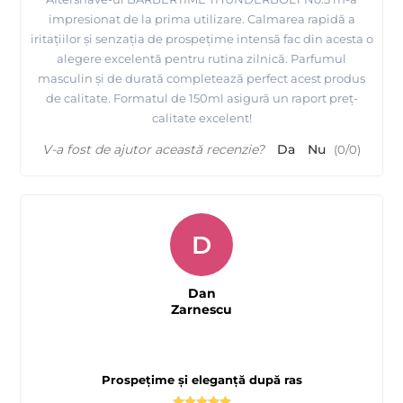
impresionat de la prima utilizare. Calmarea rapidă a
iritațiilor și senzația de prospețime intensă fac din acesta o
alegere excelentă pentru rutina zilnică. Parfumul
masculin și de durată completează perfect acest produs
de calitate. Formatul de 150ml asigură un raport preț-
calitate excelent!
V-a fost de ajutor această recenzie?
Da
Nu
(
0
/
0
)
D
Dan
Zarnescu
Prospețime și eleganță după ras