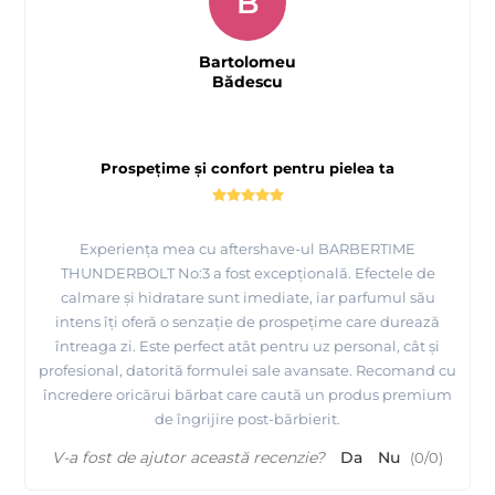
B
Bartolomeu
Bădescu
Prospețime și confort pentru pielea ta
Experiența mea cu aftershave-ul BARBERTIME
THUNDERBOLT No:3 a fost excepțională. Efectele de
calmare și hidratare sunt imediate, iar parfumul său
intens îți oferă o senzație de prospețime care durează
întreaga zi. Este perfect atât pentru uz personal, cât și
profesional, datorită formulei sale avansate. Recomand cu
încredere oricărui bărbat care caută un produs premium
de îngrijire post-bărbierit.
V-a fost de ajutor această recenzie?
Da
Nu
(
0
/
0
)