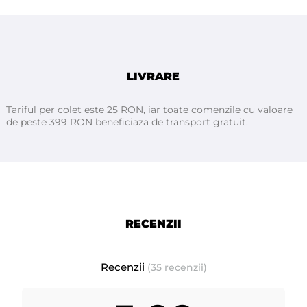
Aplică direct pe piele după bărbierit și masează ușor până la absorbție.
Ingrediente:
Alcohol Denat., Aqua, Parfum, Linalool, Coumarin, Alpha-Isomethyl
Ionone, Limonene, CI 17200.
LIVRARE
Tariful per colet este 25 RON, iar toate comenzile cu valoare
de peste 399 RON beneficiaza de transport gratuit.
RECENZII
Recenzii
(35 recenzii)