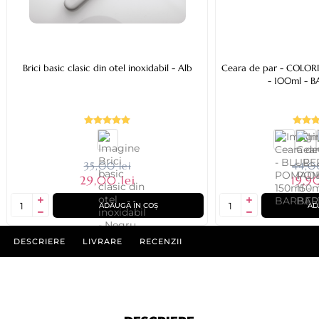
Brici basic clasic din otel inoxidabil - Alb
Ceara de par - COLOR
- 100ml - 
35,00 lei
44,00
29,00 lei
19,90
ADAUGĂ ÎN COȘ
AD
DESCRIERE
LIVRARE
RECENZII