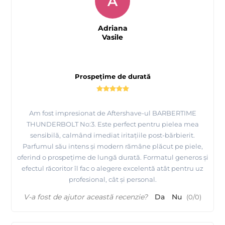
A
Adriana
Vasile
Prospețime de durată
Am fost impresionat de Aftershave-ul BARBERTIME
THUNDERBOLT No:3. Este perfect pentru pielea mea
sensibilă, calmând imediat iritațiile post-bărbierit.
Parfumul său intens și modern rămâne plăcut pe piele,
oferind o prospețime de lungă durată. Formatul generos și
efectul răcoritor îl fac o alegere excelentă atât pentru uz
profesional, cât și personal.
V-a fost de ajutor această recenzie?
Da
Nu
(
0
/
0
)