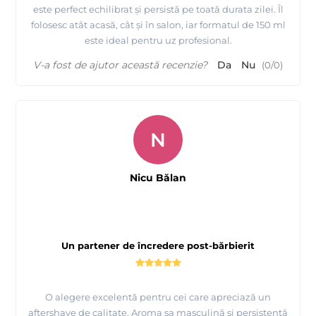
este perfect echilibrat și persistă pe toată durata zilei. Îl
folosesc atât acasă, cât și în salon, iar formatul de 150 ml
este ideal pentru uz profesional.
V-a fost de ajutor această recenzie?
Da
Nu
(
0
/
0
)
N
Nicu Bălan
Un partener de încredere post-bărbierit
O alegere excelentă pentru cei care apreciază un
aftershave de calitate. Aroma sa masculină și persistentă