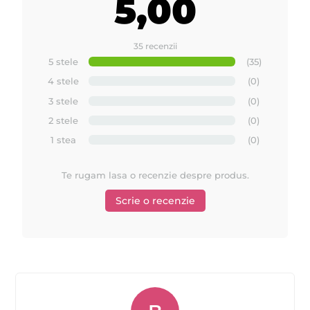
5,00
35 recenzii
5 stele
(35)
4 stele
(0)
3 stele
(0)
2 stele
(0)
1 stea
(0)
Te rugam lasa o recenzie despre produs.
Scrie o recenzie