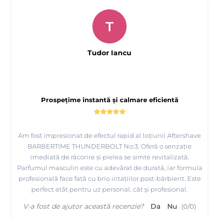
T
Tudor Iancu
Prospețime instantă și calmare eficientă
Am fost impresionat de efectul rapid al loțiunii Aftershave
BARBERTIME THUNDERBOLT No:3. Oferă o senzație
imediată de răcorire și pielea se simte revitalizată.
Parfumul masculin este cu adevărat de durată, iar formula
profesională face față cu brio iritațiilor post-bărbierit. Este
perfect atât pentru uz personal, cât și profesional.
V-a fost de ajutor această recenzie?
Da
Nu
(
0
/
0
)