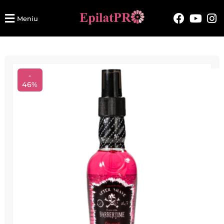
Meniu
-
46%