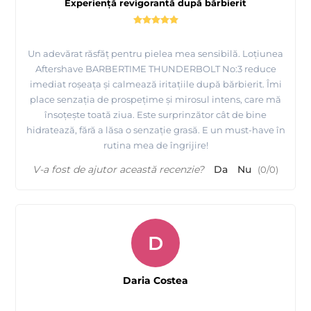
Experiență revigorantă după bărbierit
Un adevărat răsfăț pentru pielea mea sensibilă. Loțiunea
Aftershave BARBERTIME THUNDERBOLT No:3 reduce
imediat roșeața și calmează iritațiile după bărbierit. Îmi
place senzația de prospețime și mirosul intens, care mă
însoțește toată ziua. Este surprinzător cât de bine
hidratează, fără a lăsa o senzație grasă. E un must-have în
rutina mea de îngrijire!
V-a fost de ajutor această recenzie?
Da
Nu
(
0
/
0
)
D
Daria Costea