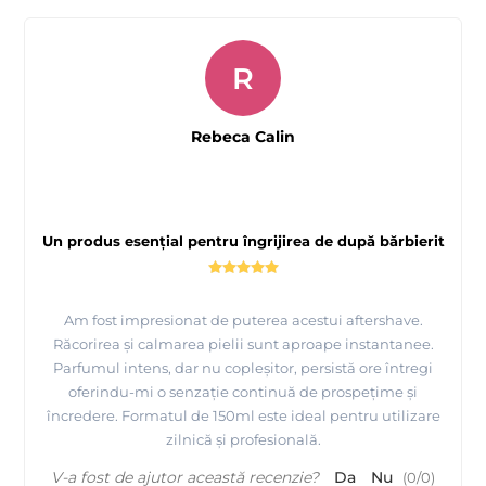
R
Rebeca Calin
Un produs esențial pentru îngrijirea de după bărbierit
Am fost impresionat de puterea acestui aftershave.
Răcorirea și calmarea pielii sunt aproape instantanee.
Parfumul intens, dar nu copleșitor, persistă ore întregi
oferindu-mi o senzație continuă de prospețime și
încredere. Formatul de 150ml este ideal pentru utilizare
zilnică și profesională.
V-a fost de ajutor această recenzie?
Da
Nu
(
0
/
0
)