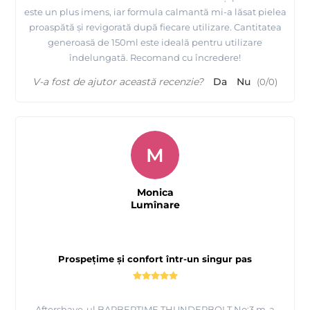
este un plus imens, iar formula calmantă mi-a lăsat pielea
proaspătă și revigorată după fiecare utilizare. Cantitatea
generoasă de 150ml este ideală pentru utilizare
îndelungată. Recomand cu încredere!
V-a fost de ajutor această recenzie?
Da
Nu
(
0
/
0
)
M
Monica
Lumînare
Prospețime și confort într-un singur pas
Aftershave-ul BARBERTIME THUNDERBOLT No:3 m-a