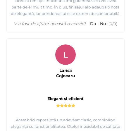
fabricat din oțel inoxidabil îmi garantează că voi avea
parte de el mult timp. În plus, finisajul alb adaugă o notă
de eleganță, iar prinderea lui este extrem de confortabilă.
V-a fost de ajutor această recenzie?
Da
Nu
(
0
/
0
)
L
Larisa
Cojocaru
Elegant și eficient
Acest brici reprezintă un adevărat clasic, combinând
eleganța cu funcționalitatea. Oțelul inoxidabil de calitate