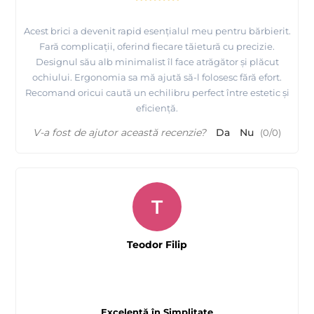
Acest brici a devenit rapid esențialul meu pentru bărbierit.
Fară complicații, oferind fiecare tăietură cu precizie.
Designul său alb minimalist îl face atrăgător și plăcut
ochiului. Ergonomia sa mă ajută să-l folosesc fără efort.
Recomand oricui caută un echilibru perfect între estetic și
eficiență.
V-a fost de ajutor această recenzie?
Da
Nu
(
0
/
0
)
T
Teodor Filip
Excelență în Simplitate