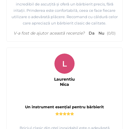
incredibil de ascuțită și oferă un bărbierit precis, fără
iritații. Prinderea este confortabilă, ceea ce face fiecare
utilizare o adevărată plăcere. Recomand cu căldură celor
care apreciază un bărbierit clasic de calitate.
V-a fost de ajutor această recenzie?
Da
Nu
(
0
/
0
)
L
Laurentiu
Nica
Un instrument esențial pentru bărbierit
Briciul clasic din oțel inoxidabil este o adevărată