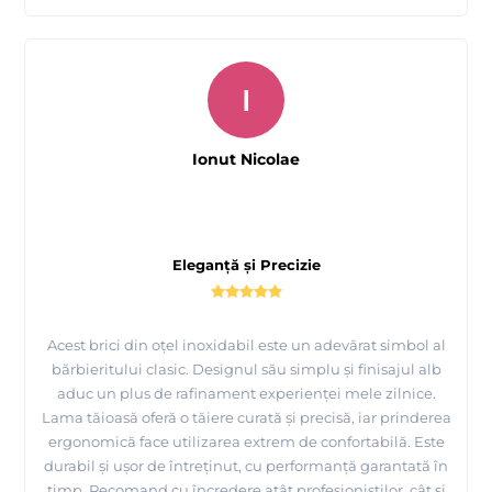
I
Ionut Nicolae
Eleganță și Precizie
Acest brici din oțel inoxidabil este un adevărat simbol al
bărbieritului clasic. Designul său simplu și finisajul alb
aduc un plus de rafinament experienței mele zilnice.
Lama tăioasă oferă o tăiere curată și precisă, iar prinderea
ergonomică face utilizarea extrem de confortabilă. Este
durabil și ușor de întreținut, cu performanță garantată în
timp. Recomand cu încredere atât profesioniștilor, cât și