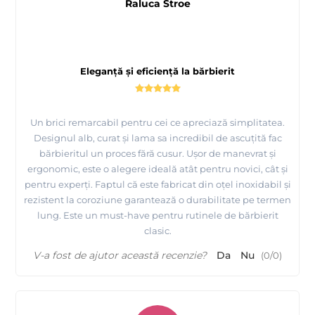
Raluca Stroe
Eleganță și eficiență la bărbierit
Un brici remarcabil pentru cei ce apreciază simplitatea.
Designul alb, curat și lama sa incredibil de ascuțită fac
bărbieritul un proces fără cusur. Ușor de manevrat și
ergonomic, este o alegere ideală atât pentru novici, cât și
pentru experți. Faptul că este fabricat din oțel inoxidabil și
rezistent la coroziune garantează o durabilitate pe termen
lung. Este un must-have pentru rutinele de bărbierit
clasic.
V-a fost de ajutor această recenzie?
Da
Nu
(
0
/
0
)