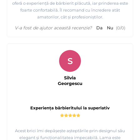
oferă o experiență de bărbierit plăcută, iar prinderea este
foarte confortabilă. Îl recomand cu încredere atât
amatorilor, cât și profesioniștilor.
V-a fost de ajutor această recenzie?
Da
Nu
(
0
/
0
)
S
Silvia
Georgescu
Experiența bărbieritului la superlativ
Acest brici îmi depășește așteptările prin designul său
elegant și funcționalitatea impecabilă. Lama este