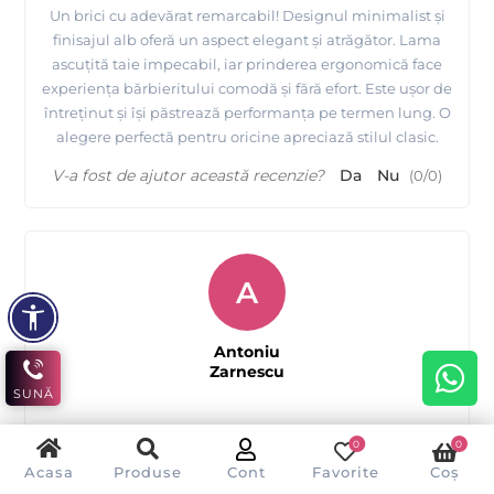
Un brici cu adevărat remarcabil! Designul minimalist și
finisajul alb oferă un aspect elegant și atrăgător. Lama
ascuțită taie impecabil, iar prinderea ergonomică face
experiența bărbieritului comodă și fără efort. Este ușor de
întreținut și își păstrează performanța pe termen lung. O
alegere perfectă pentru oricine apreciază stilul clasic.
V-a fost de ajutor această recenzie?
Da
Nu
(
0
/
0
)
A
Antoniu
Zarnescu
SUNĂ
0
0
Un instrument esențial pentru bărbierit
Acasa
Produse
Cont
Favorite
Coș