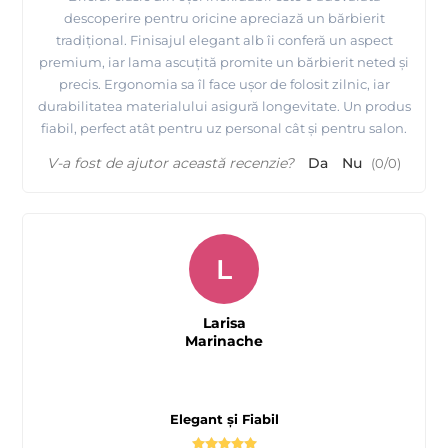
descoperire pentru oricine apreciază un bărbierit
tradițional. Finisajul elegant alb îi conferă un aspect
premium, iar lama ascuțită promite un bărbierit neted și
precis. Ergonomia sa îl face ușor de folosit zilnic, iar
durabilitatea materialului asigură longevitate. Un produs
fiabil, perfect atât pentru uz personal cât și pentru salon.
V-a fost de ajutor această recenzie?
Da
Nu
(
0
/
0
)
L
Larisa
Marinache
Elegant și Fiabil