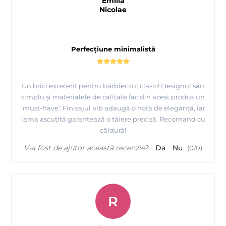
Emilia
Nicolae
Perfecțiune minimalistă
Un brici excelent pentru bărbieritul clasic! Designul său
simplu și materialele de calitate fac din acest produs un
'must-have'. Finisajul alb adaugă o notă de eleganță, iar
lama ascuțită garantează o tăiere precisă. Recomand cu
căldură!
V-a fost de ajutor această recenzie?
Da
Nu
(
0
/
0
)
R