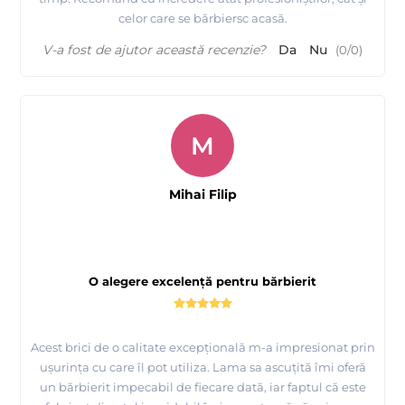
celor care se bărbiersc acasă.
V-a fost de ajutor această recenzie?
Da
Nu
(
0
/
0
)
M
Mihai Filip
O alegere excelență pentru bărbierit
Acest brici de o calitate excepțională m-a impresionat prin
ușurința cu care îl pot utiliza. Lama sa ascuțită îmi oferă
un bărbierit impecabil de fiecare dată, iar faptul că este