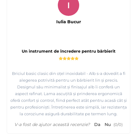
I
Iulia Bucur
Un instrument de încredere pentru bărbierit
Briciul basic clasic din oțel inoxidabil - Alb s-a dovedit a fi
alegerea potrivită pentru un bărbierit lin și precis.
Designul său minimalist și finisajul alb îi conferă un
aspect rafinat. Lama ascuțită și prinderea ergonomică
oferă confort și control, fiind perfect atât pentru acasă cât și
pentru profesioniști. Întreținerea este simplă, iar rezistența
la coroziune asigură durabilitate pe termen lung.
V-a fost de ajutor această recenzie?
Da
Nu
(
0
/
0
)