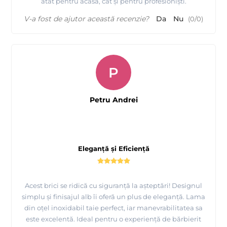
atât pentru acasă, cât și pentru profesioniști.
V-a fost de ajutor această recenzie?
Da
Nu
(
0
/
0
)
P
Petru Andrei
Eleganță și Eficiență
Acest brici se ridică cu siguranță la așteptări! Designul
simplu și finisajul alb îi oferă un plus de eleganță. Lama
din oțel inoxidabil taie perfect, iar manevrabilitatea sa
este excelentă. Ideal pentru o experiență de bărbierit