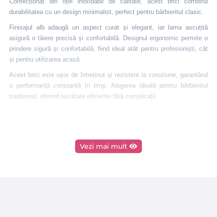
Confecționat din oțel inoxidabil de calitate, acest brici combină
durabilitatea cu un design minimalist, perfect pentru bărbieritul clasic.
Finisajul alb adaugă un aspect curat și elegant, iar lama ascuțită
asigură o tăiere precisă și confortabilă. Designul ergonomic permite o
prindere sigură și confortabilă, fiind ideal atât pentru profesioniști, cât
și pentru utilizarea acasă.
Acest brici este ușor de întreținut și rezistent la coroziune, garantând
o performanță constantă în timp. Alegerea ideală pentru bărbieritul
tradițional, oferind rezultate eficiente fără complicații.
Vezi mai mult