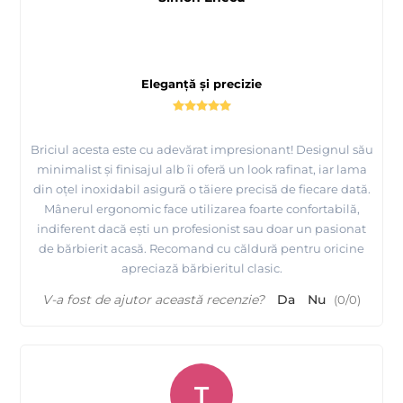
Eleganță și precizie
Briciul acesta este cu adevărat impresionant! Designul său
minimalist și finisajul alb îi oferă un look rafinat, iar lama
din oțel inoxidabil asigură o tăiere precisă de fiecare dată.
Mânerul ergonomic face utilizarea foarte confortabilă,
indiferent dacă ești un profesionist sau doar un pasionat
de bărbierit acasă. Recomand cu căldură pentru oricine
apreciază bărbieritul clasic.
V-a fost de ajutor această recenzie?
Da
Nu
(
0
/
0
)
T