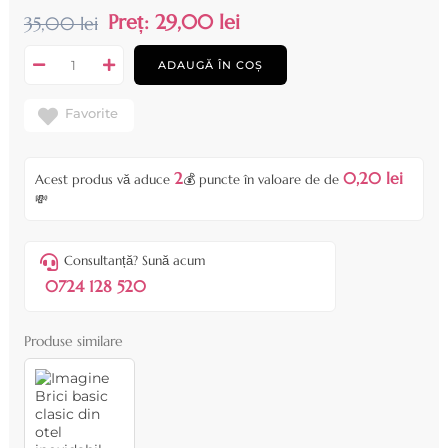
Preț:
29,00 lei
35,00 lei
ADAUGĂ ÎN COȘ
Favorite
2
0,20 lei
Acest produs vă aduce
💰 puncte în valoare de de
💸
Consultanță? Sună acum
0724 128 520
Produse similare