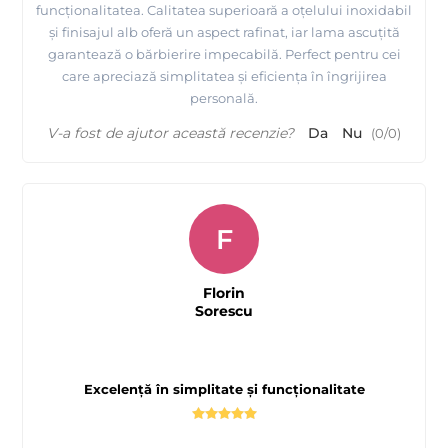
funcționalitatea. Calitatea superioară a oțelului inoxidabil
și finisajul alb oferă un aspect rafinat, iar lama ascuțită
garantează o bărbierire impecabilă. Perfect pentru cei
care apreciază simplitatea și eficiența în îngrijirea
personală.
V-a fost de ajutor această recenzie?
Da
Nu
(
0
/
0
)
F
Florin
Sorescu
Excelență în simplitate și funcționalitate