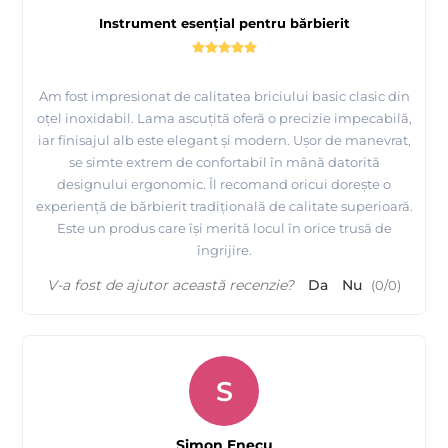
Instrument esențial pentru bărbierit
Am fost impresionat de calitatea briciului basic clasic din
oțel inoxidabil. Lama ascuțită oferă o precizie impecabilă,
iar finisajul alb este elegant și modern. Ușor de manevrat,
se simte extrem de confortabil în mână datorită
designului ergonomic. Îl recomand oricui dorește o
experiență de bărbierit tradițională de calitate superioară.
Este un produs care își merită locul în orice trusă de
îngrijire.
V-a fost de ajutor această recenzie?
Da
Nu
(
0
/
0
)
S
Simon Enecu