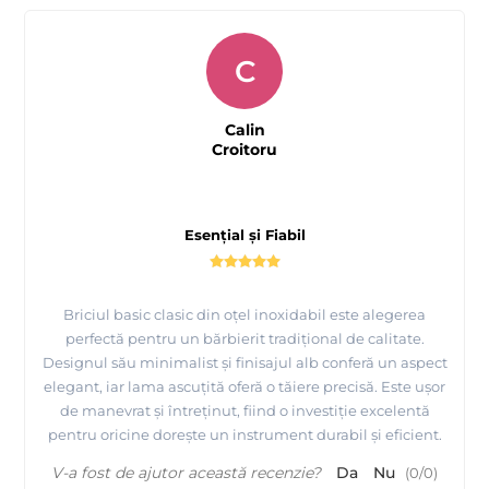
C
Calin
Croitoru
Esențial și Fiabil
Briciul basic clasic din oțel inoxidabil este alegerea
perfectă pentru un bărbierit tradițional de calitate.
Designul său minimalist și finisajul alb conferă un aspect
elegant, iar lama ascuțită oferă o tăiere precisă. Este ușor
de manevrat și întreținut, fiind o investiție excelentă
pentru oricine dorește un instrument durabil și eficient.
V-a fost de ajutor această recenzie?
Da
Nu
(
0
/
0
)