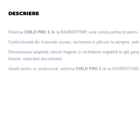
DESCRIERE
Pelerina
CHILD PRO 1
de la BARBERTIME este soluția perfectă pentru friz
Confecționată din materiale ușoare, rezistente și plăcute la atingere, pel
Dimensiunea adaptată vârstei fragede și închiderea reglabilă la gât garant
frizerie, reducând disconfortul.
Ideală pentru uz profesional, pelerina
CHILD PRO 1
de la BARBERTIME co