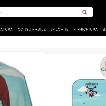
RATURA
CONSUMABILE
SALOANE
MANICHIURA
B
Pelerina - CHIL
Pelerina CHILD PRO 1 de la BARBE
eficientă și confort în timpul tunsu
|
65 recenzii
Adăugați re