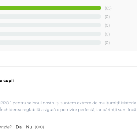
(65)
(0)
(0)
(0)
(0)
e copii
RO 1 pentru salonul nostru și suntem extrem de mulțumiți! Materialul e
r. Închiderea reglabilă asigură o potrivire perfectă, iar părinții sunt î
enzie?
Da
Nu
(
0
/
0
)