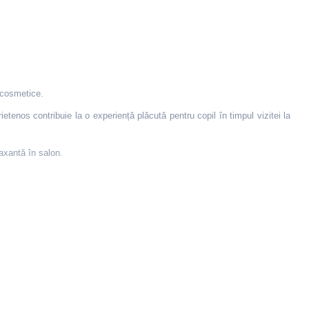
r cosmetice.
etenos contribuie la o experiență plăcută pentru copil în timpul vizitei la
axantă în salon.