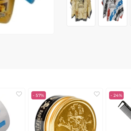
- 57%
- 24%