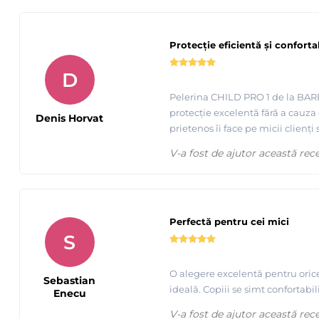
Protecție eficientă și conforta
D
Pelerina CHILD PRO 1 de la BARBE
protecție excelentă fără a cauza 
Denis Horvat
prietenos îi face pe micii clienți 
V-a fost de ajutor această rec
Perfectă pentru cei mici
S
O alegere excelentă pentru orice
Sebastian
ideală. Copiii se simt confortabi
Enecu
V-a fost de ajutor această rec