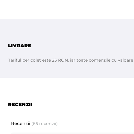
LIVRARE
Tariful per colet este 25 RON, iar toate comenzile cu valoar
RECENZII
Recenzii
(65 recenzii)