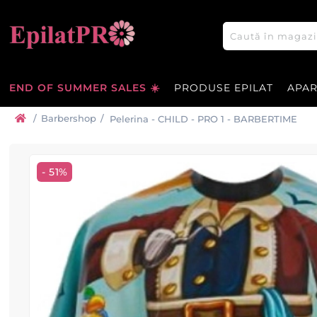
END OF SUMMER SALES ☀️
PRODUSE EPILAT
APA
/
Barbershop
/
Pelerina - CHILD - PRO 1 - BARBERTIME
- 51%