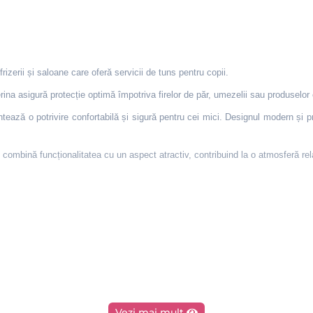
erii și saloane care oferă servicii de tuns pentru copii.
erina asigură protecție optimă împotriva firelor de păr, umezelii sau produselo
ează o potrivire confortabilă și sigură pentru cei mici. Designul modern și pri
mbină funcționalitatea cu un aspect atractiv, contribuind la o atmosferă rel
Vezi mai mult