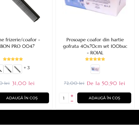
ne frizerie/coafor -
Prosoape coafor din hartie
BON PRO 0047
gofrata 40x70cm set 100buc
- ROIAL
+ 3
31,00 lei
De la 50,90 lei
0 lei
72,00 lei
ADAUGĂ ÎN COȘ
ADAUGĂ ÎN COȘ