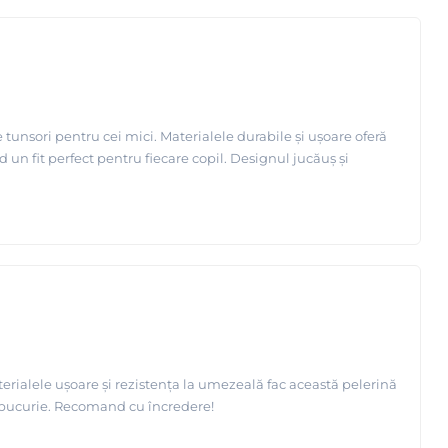
unsori pentru cei mici. Materialele durabile și ușoare oferă
 un fit perfect pentru fiecare copil. Designul jucăuș și
terialele ușoare și rezistența la umezeală fac această pelerină
de bucurie. Recomand cu încredere!