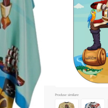
Cod produs:
BAT82
În stoc
Preț:
49,00 lei
99,00 lei
ADAUGĂ ÎN
Favorite
4
Acest produs vă aduce
💰 puncte
072
Consultanță? Sună acum
Produse similare