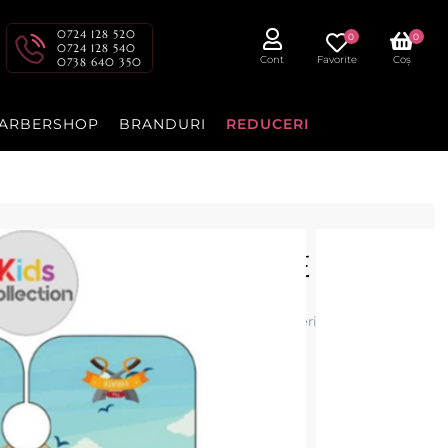
0724 128 520
0
0
0724 128 540
Cont
Favorite
Coș
0738 640 350
ARBERSHOP
BRANDURI
REDUCERI
D - PRO 1 - BARBERTIME
RTIME este special concepută pentru copii, oferind protecție
lui.
cenzia dvs.