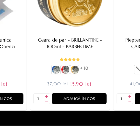
 unica
Ceara de par - BRILLANTINE -
Piepte
00benzi
100ml - BARBERTIME
CAR
+ 10
lei
15,90 lei
37,00 lei
41,0
N COȘ
ADAUGĂ ÎN COȘ