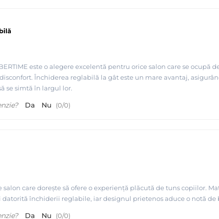
bilă
RTIME este o alegere excelentă pentru orice salon care se ocupă de t
disconfort. Închiderea reglabilă la gât este un mare avantaj, asigurând
să se simtă în largul lor.
enzie?
Da
Nu
(
0
/
0
)
 salon care dorește să ofere o experiență plăcută de tuns copiilor. Ma
li datorită închiderii reglabile, iar designul prietenos aduce o notă 
enzie?
Da
Nu
(
0
/
0
)