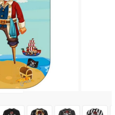
 COȘ
0,40 lei
 în valoare de de
💸
4 128 520