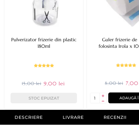
Pulverizator frizerie din plastic
Guler frizerie de
180ml
folosinta 1rola x 1
7,00 
9,00 lei
8,00 lei
15,00 lei
STOC EPUIZAT
ADAUGĂ Î
DESCRIERE
LIVRARE
RECENZII