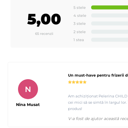
5 stele
5,00
4 stele
3 stele
2 stele
65 recenzii
1 stea
Un must-have pentru frizerii d
N
Am achiziționat Pelerina CHILD P
cei mici să se simtă în largul lo
Nina Musat
produs!
V-a fost de ajutor această rec