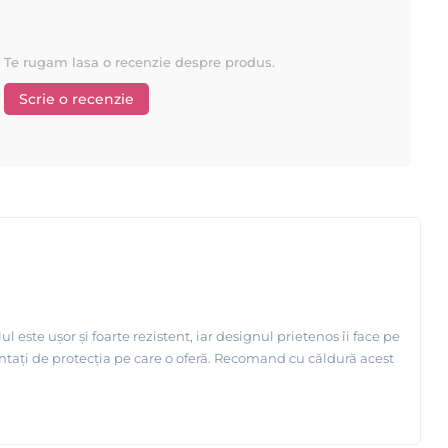
Te rugam lasa o recenzie despre produs.
Scrie o recenzie
ste ușor și foarte rezistent, iar designul prietenos îi face pe
ncântați de protecția pe care o oferă. Recomand cu căldură acest