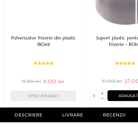
Pulverizator frizerie din plastic
Suport plastic pent
180ml
frizerie - ROI
27,00
9,00 lei
33,00 lei
15,00 lei
STOC EPUIZAT
ADAUGĂ Î
DESCRIERE
LIVRARE
RECENZII