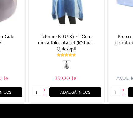
ru Guler
Pelerine BLEU 85 x 110cm,
Prosoap
AL
unica folosinta set 50 buc -
gofrata
Quickepil
 lei
29,00 lei
79,00 l
N COȘ
ADAUGĂ ÎN COȘ