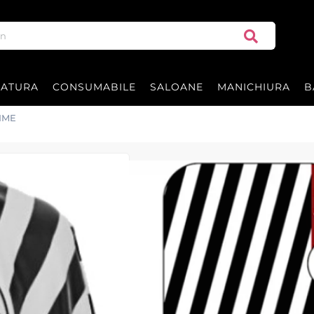
RATURA
CONSUMABILE
SALOANE
MANICHIURA
B
 BARBERTIME
Pelerina - BLA
Pelerina BLACK BANDED PRO BARBER
protecție, confort și un aspect pro
|
65 recenzii
Adăugați re