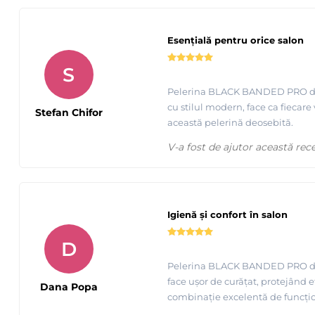
Esențială pentru orice salon
S
Pelerina BLACK BANDED PRO de la
cu stilul modern, face ca fiecare 
Stefan Chifor
această pelerină deosebită.
V-a fost de ajutor această rec
Igienă și confort în salon
D
Pelerina BLACK BANDED PRO de la 
face ușor de curățat, protejând e
Dana Popa
combinație excelentă de funcționa