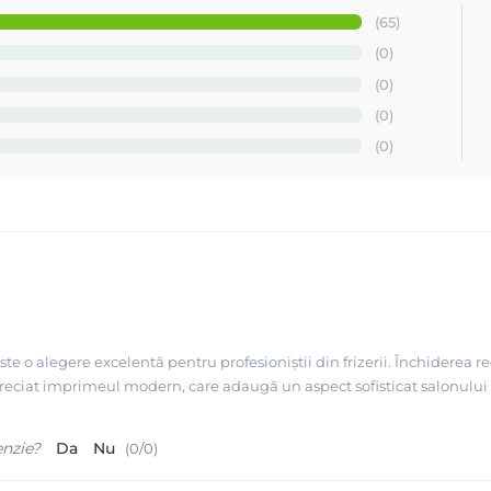
(65)
(0)
(0)
(0)
(0)
 alegere excelentă pentru profesioniștii din frizerii. Închiderea regl
preciat imprimeul modern, care adaugă un aspect sofisticat salonului me
enzie?
Da
Nu
(
0
/
0
)