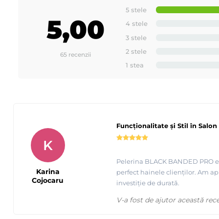
5 stele
5,00
4 stele
3 stele
2 stele
65 recenzii
1 stea
Funcționalitate și Stil în Salon
K
Pelerina BLACK BANDED PRO este o
Karina
perfect hainele clienților. Am a
Cojocaru
investiție de durată.
V-a fost de ajutor această rec