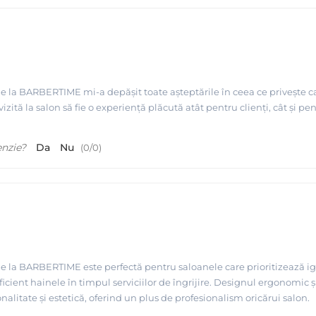
 BARBERTIME mi-a depășit toate așteptările în ceea ce privește calita
vizită la salon să fie o experiență plăcută atât pentru clienți, cât și pe
enzie?
Da
Nu
(
0
/
0
)
BARBERTIME este perfectă pentru saloanele care prioritizează igiena ș
ficient hainele în timpul serviciilor de îngrijire. Designul ergonomic ș
litate și estetică, oferind un plus de profesionalism oricărui salon.