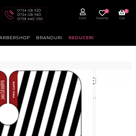
0724 128 520
0
0
0724 128 540
Cont
Favorite
Coș
0738 640 350
ARBERSHOP
BRANDURI
REDUCERI
CK BANDED PRO - BARBERTIME
TIME este accesoriul ideal pentru frizerii și saloane, oferind
fesional în timpul tunsului.
cenzia dvs.