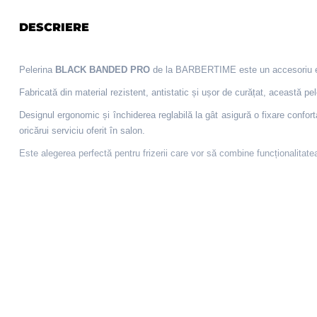
DESCRIERE
Pelerina
BLACK BANDED PRO
de la BARBERTIME este un accesoriu esenț
Fabricată din material rezistent, antistatic și ușor de curățat, această pele
Designul ergonomic și închiderea reglabilă la gât asigură o fixare confor
oricărui serviciu oferit în salon.
Este alegerea perfectă pentru frizerii care vor să combine funcționalitate