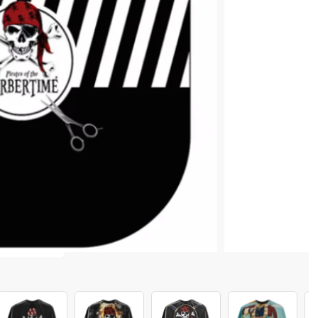
i
 COȘ
0,50 lei
în valoare de de
💸
4 128 520