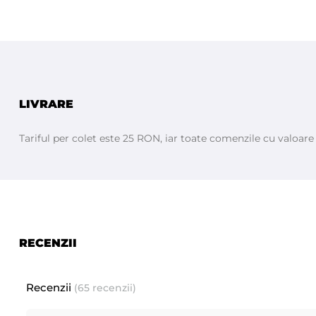
LIVRARE
Tariful per colet este 25 RON, iar toate comenzile cu valoar
RECENZII
Recenzii
(65 recenzii)