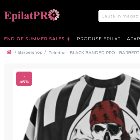
END OF SUMMER SALES ☀️
PRODUSE EPILAT
APA
/
Barbershop
/
Pelerina - BLACK BANDED PRO -
-
46%