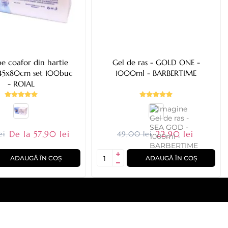
e coafor din hartie
Gel de ras - GOLD ONE -
 45x80cm set 100buc
1000ml - BARBERTIME
- ROIAL
De la 57,90 lei
22,90 lei
ei
49,00 lei
ADAUGĂ ÎN COȘ
ADAUGĂ ÎN COȘ