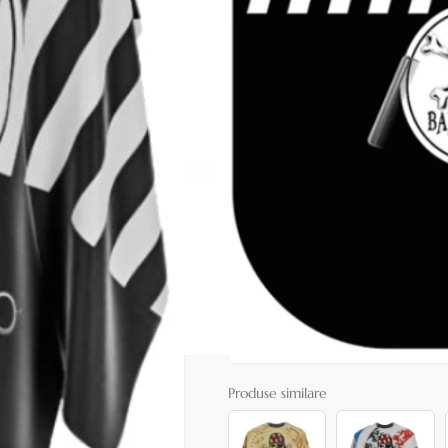
Cod produs:
BAT81
În stoc
Preț:
59,00 le
109,00 lei
ADAUGĂ ÎN
Favorite
5
Acest produs vă aduce
💰 puncte 
072
Consultanță? Sună acum
Produse similare