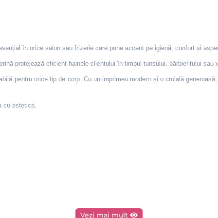
ial în orice salon sau frizerie care pune accent pe igienă, confort și aspec
rină protejează eficient hainele clientului în timpul tunsului, bărbieritului sau v
tabilă pentru orice tip de corp. Cu un imprimeu modern și o croială generoasă
a cu estetica.
Vezi mai mult