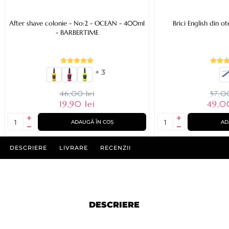
After shave colonie - No:2 - OCEAN - 400ml
Brici English din ot
- BARBERTIME
+ 3
46,00 lei
57,00
19,90 lei
49,0
ADAUGĂ ÎN COȘ
AD
DESCRIERE
LIVRARE
RECENZII
DESCRIERE