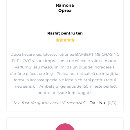
Ramona
Oprea
Răsfăț pentru ten
După fiecare ras, folosesc loțiunea BARBERTIME CHASING
THE LOOT și sunt impresionat de efectele sale calmante.
Parfumul său masculin îmi dă un plus de încredere și
rămâne plăcut ore în șir. Pielea nu mai suferă de iritații, iar
formula aceasta specială e ideală chiar și pentru tenul
meu sensibil. Ambalajul generos de 150ml este perfect
pentru utilizare îndelungată.
V-a fost de ajutor această recenzie?
Da
Nu
(
0
/
0
)