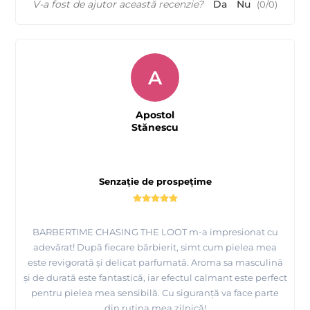
V-a fost de ajutor această recenzie?
Da
Nu
(
0
/
0
)
A
Apostol
Stănescu
Senzație de prospețime
BARBERTIME CHASING THE LOOT m-a impresionat cu
adevărat! După fiecare bărbierit, simt cum pielea mea
este revigorată și delicat parfumată. Aroma sa masculină
și de durată este fantastică, iar efectul calmant este perfect
pentru pielea mea sensibilă. Cu siguranță va face parte
din rutina mea zilnică!