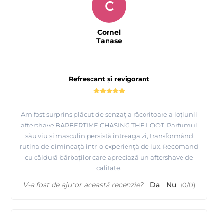
C
Cornel
Tanase
Refrescant și revigorant
Am fost surprins plăcut de senzația răcoritoare a loțiunii
aftershave BARBERTIME CHASING THE LOOT. Parfumul
său viu și masculin persistă întreaga zi, transformând
rutina de dimineață într-o experiență de lux. Recomand
cu căldură bărbaților care apreciază un aftershave de
calitate.
V-a fost de ajutor această recenzie?
Da
Nu
(
0
/
0
)