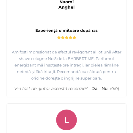
Naomi
Anghel
Experiență uimitoare după ras
Am fost impresionat de efectul revigorant al loțiunii After
shave cologne No:5 de la BARBERTIME. Parfumul
energizant mă însoțește ore întregi, iar pielea rămâne
netedă și fără iritații. Recomandă cu căldură pentru
oricine dorește o îngrijire superioară.
V-a fost de ajutor această recenzie?
Da
Nu
(
0
/
0
)
L