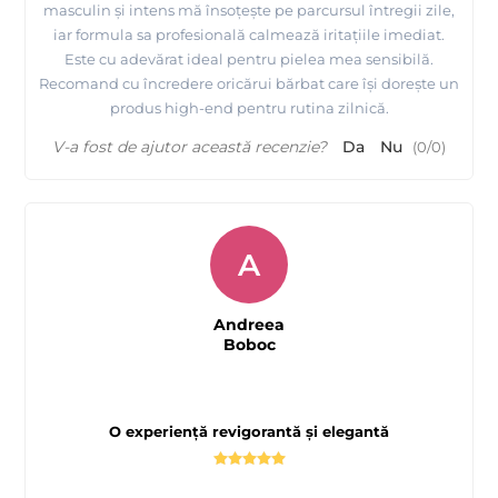
masculin și intens mă însoțește pe parcursul întregii zile,
iar formula sa profesională calmează iritațiile imediat.
Este cu adevărat ideal pentru pielea mea sensibilă.
Recomand cu încredere oricărui bărbat care își dorește un
produs high-end pentru rutina zilnică.
V-a fost de ajutor această recenzie?
Da
Nu
(
0
/
0
)
A
Andreea
Boboc
O experiență revigorantă și elegantă