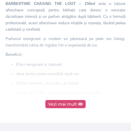
BARBERTIME CHASING THE LOOT – 150ml
este o loțiune
aftershave concepută pentru bărbații care doresc o senzație
răcoritoare intensă și un parfum atrăgător după bărbierit. Cu o formulă
profesională, acest aftershave reduce iritațiile și roșeața, lăsând pielea
catifelată și tonifiată.
Parfumul energizant și modern se păstrează pe piele ore întregi,
transformând rutina de îngrijire într-o experiență de lux.
Beneficii:
Efect revigorant și calmant
Ideal pentru pielea sensibilă după ras
Parfum puternic, masculin, de durată
Flacon de 150ml – potrivit pentru acasă sau salon
Mod de utilizare:
Vezi mai mult
Aplică o cantitate moderată pe față după bărbierit și masează ușor.