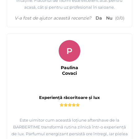
iritațiile. Flaconul de 150ml este excelent atât pentru
acasă, cât și pentru uz profesional în saloane.
V-a fost de ajutor această recenzie?
Da
Nu
(
0
/
0
)
P
Paulina
Covaci
Experiență răcoritoare și lux
Este uimitor cum această loțiune aftershave de la
BARBERTIME transformă rutina zilnică într-o experiență
de lux. Parfumul energizant persistă ore întregi, iar pielea