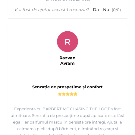
V-a fost de ajutor această recenzie?
Da
Nu
(
0
/
0
)
R
Razvan
Avram
Senzație de prospețime și confort
Experiența cu BARBERTIME CHASING THE LOOT a fost
uimitoare. Senzația de prospețime după aplicare este fără
egal, iar parfumul masculin persistă ore întregi. Ajută la
calmarea pielii după bărbierit, eliminând roșeața și