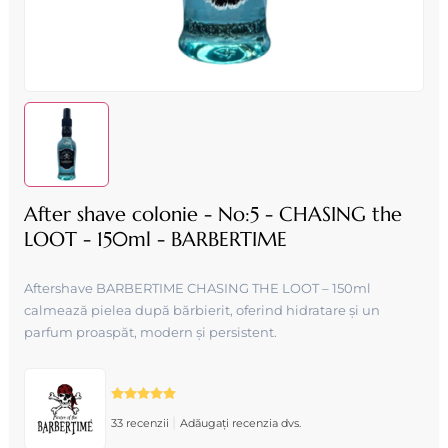
After shave colonie - No:5 - CHASING the
LOOT - 150ml - BARBERTIME
Aftershave BARBERTIME CHASING THE LOOT – 150ml
calmează pielea după bărbierit, oferind hidratare și un
parfum proaspăt, modern și persistent.
|
33 recenzii
Adăugați recenzia dvs.