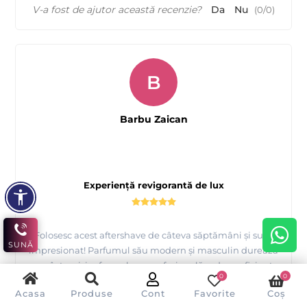
V-a fost de ajutor această recenzie?
Da
Nu
(
0
/
0
)
B
Barbu Zaican
Experiență revigorantă de lux
Folosesc acest aftershave de câteva săptămâni și sunt
SUNĂ
impresionat! Parfumul său modern și masculin durează
ore întregi, iar formula sa profesională reduce eficient
0
0
iritațiile. Este perfect pentru pielea mea sensibilă, lăsând-
Acasa
Produse
Cont
Favorite
Coș
o catifelată și tonifiată după fiecare utilizare. Raport