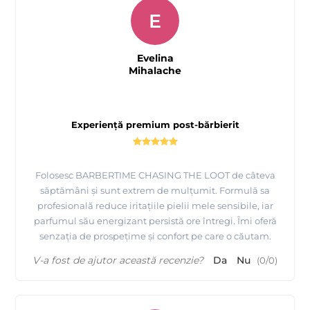
E
Evelina
Mihalache
Experiență premium post-bărbierit
Folosesc BARBERTIME CHASING THE LOOT de câteva
săptămâni și sunt extrem de mulțumit. Formulă sa
profesională reduce iritațiile pielii mele sensibile, iar
parfumul său energizant persistă ore întregi. Îmi oferă
senzația de prospețime și confort pe care o căutam.
V-a fost de ajutor această recenzie?
Da
Nu
(
0
/
0
)