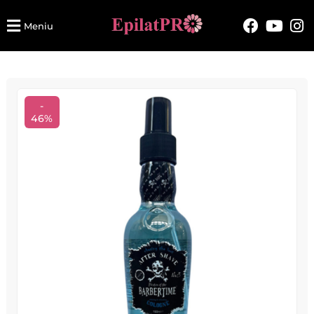
Meniu
-
46%