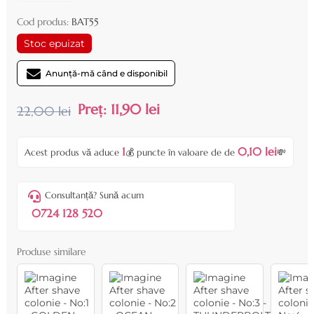
Cod produs:
BAT55
Stoc epuizat
Anunță-mă când e disponibil
Preț:
11,90 lei
22,00 lei
1
0,10 lei
Acest produs vă aduce
💰 puncte în valoare de de
💸
Consultanță? Sună acum
0724 128 520
Produse similare