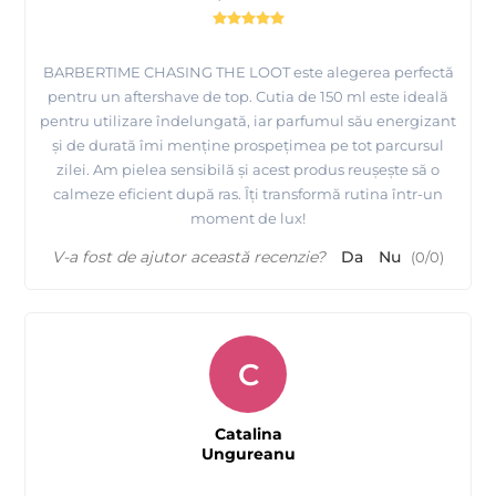
BARBERTIME CHASING THE LOOT este alegerea perfectă
pentru un aftershave de top. Cutia de 150 ml este ideală
pentru utilizare îndelungată, iar parfumul său energizant
și de durată îmi menține prospețimea pe tot parcursul
zilei. Am pielea sensibilă și acest produs reușește să o
calmeze eficient după ras. Îți transformă rutina într-un
moment de lux!
V-a fost de ajutor această recenzie?
Da
Nu
(
0
/
0
)
C
Catalina
Ungureanu