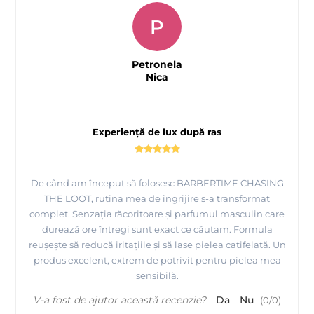
P
Petronela
Nica
Experiență de lux după ras
De când am început să folosesc BARBERTIME CHASING
THE LOOT, rutina mea de îngrijire s-a transformat
complet. Senzația răcoritoare și parfumul masculin care
durează ore întregi sunt exact ce căutam. Formula
reușește să reducă iritațiile și să lase pielea catifelată. Un
produs excelent, extrem de potrivit pentru pielea mea
sensibilă.
V-a fost de ajutor această recenzie?
Da
Nu
(
0
/
0
)