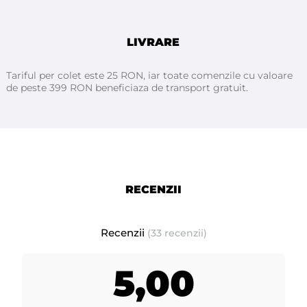
LIVRARE
Tariful per colet este 25 RON, iar toate comenzile cu valoare
de peste 399 RON beneficiaza de transport gratuit.
RECENZII
Recenzii
(33 recenzii)
5,00