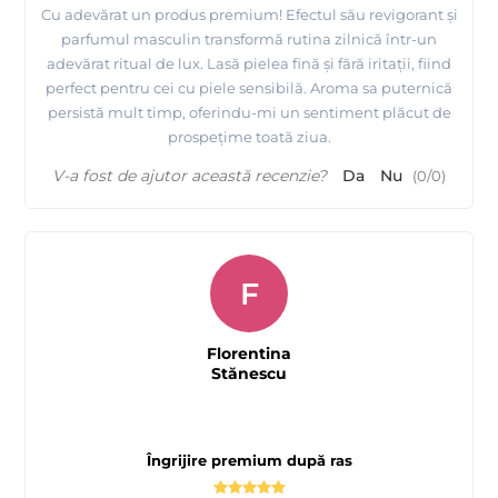
Cu adevărat un produs premium! Efectul său revigorant și
parfumul masculin transformă rutina zilnică într-un
adevărat ritual de lux. Lasă pielea fină și fără iritații, fiind
perfect pentru cei cu piele sensibilă. Aroma sa puternică
persistă mult timp, oferindu-mi un sentiment plăcut de
prospețime toată ziua.
V-a fost de ajutor această recenzie?
Da
Nu
(
0
/
0
)
F
Florentina
Stănescu
Îngrijire premium după ras