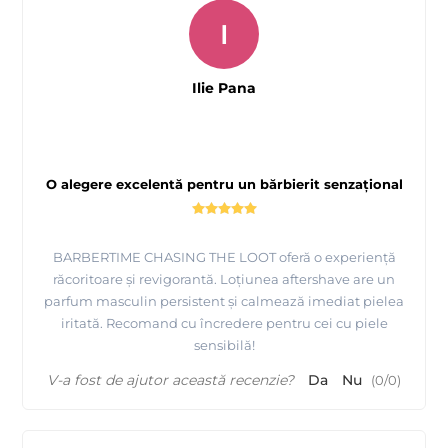
I
Ilie Pana
O alegere excelentă pentru un bărbierit senzațional
BARBERTIME CHASING THE LOOT oferă o experiență
răcoritoare și revigorantă. Loțiunea aftershave are un
parfum masculin persistent și calmează imediat pielea
iritată. Recomand cu încredere pentru cei cu piele
sensibilă!
V-a fost de ajutor această recenzie?
Da
Nu
(
0
/
0
)