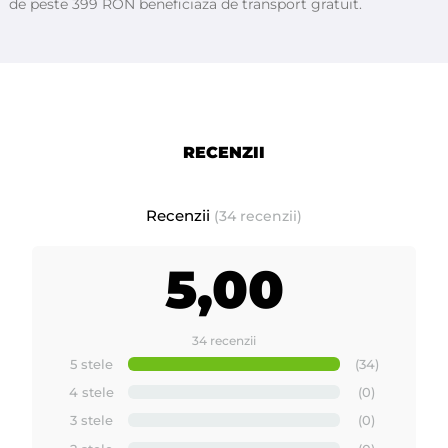
de peste 399 RON beneficiaza de transport gratuit.
RECENZII
Recenzii
(34 recenzii)
5,00
34 recenzii
5 stele
(34)
4 stele
(0)
3 stele
(0)