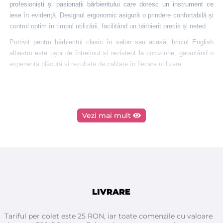
profesioniști și pasionații bărbieritului care doresc un instrument ce
iese în evidență. Designul ergonomic asigură o prindere confortabilă și
control optim în timpul utilizării, facilitând un bărbierit precis și neted.
Potrivit pentru bărbieritul clasic în salon sau acasă, briciul English
albastru este ușor de întreținut și rezistent la coroziune, garantând o
experiență plăcută și rezultate de calitate în fiecare utilizare.
Vezi mai mult
LIVRARE
Tariful per colet este 25 RON, iar toate comenzile cu valoare