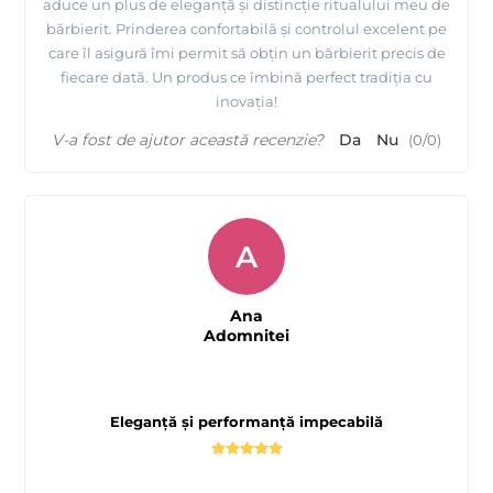
aduce un plus de eleganță și distincție ritualului meu de
bărbierit. Prinderea confortabilă și controlul excelent pe
care îl asigură îmi permit să obțin un bărbierit precis de
fiecare dată. Un produs ce îmbină perfect tradiția cu
inovația!
V-a fost de ajutor această recenzie?
Da
Nu
(
0
/
0
)
A
Ana
Adomnitei
Eleganță și performanță impecabilă