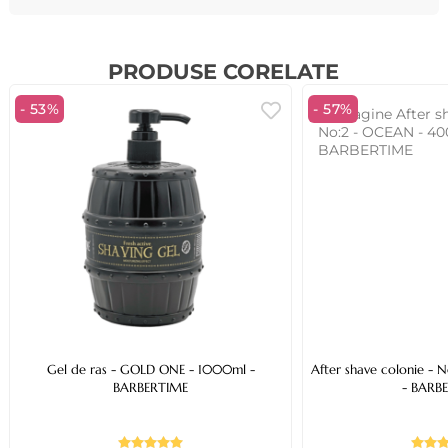
PRODUSE CORELATE
- 53%
- 57%
Gel de ras - GOLD ONE - 1000ml -
After shave colonie -
BARBERTIME
- BARB