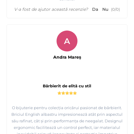
V-a fost de ajutor această recenzie?
Da
Nu
(
0
/
0
)
A
Andra Mareş
Bărbierit de elită cu stil
O bijuterie pentru colecția oricărui pasionat de bărbierit.
Briciul English albastru impresionează atât prin aspectul
său rafinat, cât și prin performanța de neegalat. Designul
ergonomic facilitează un control perfect, iar materialul
inoxidabil asigură longevitate și protecție împotriva