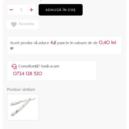
ADAUGĂ ÎN COȘ
Favorite
4
0,40 lei
Acest produs vă aduce
💰 puncte în valoare de de
💸
Consultanță? Sună acum
0724 128 520
Produse similare