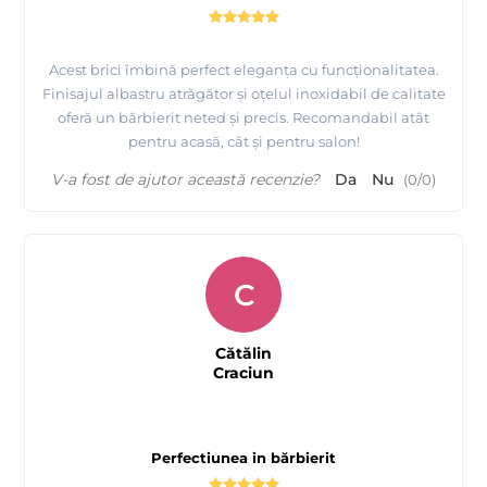
Acest brici îmbină perfect eleganța cu funcționalitatea.
Finisajul albastru atrăgător și oțelul inoxidabil de calitate
oferă un bărbierit neted și precis. Recomandabil atât
pentru acasă, cât și pentru salon!
V-a fost de ajutor această recenzie?
Da
Nu
(
0
/
0
)
C
Cătălin
Craciun
Perfectiunea in bărbierit