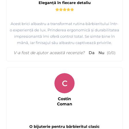
Eleganță în fiecare detaliu
Acest brici albastru a transformat rutina bărbieritului într-
o experiență de lux. Prinderea ergonomică și durabilitatea
impresionantă îmi oferă control total. Se simte bine în
mână, iar finisajul său albastru captivează privirile.
V-a fost de ajutor această recenzie?
Da
Nu
(
0
/
0
)
C
Costin
Coman
O bijuterie pentru bărbieritul clasic