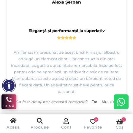
Alexe Şerban
Eleganță și performanță la superlativ
Am rămas impresionat de acest brici! Finisajul albastru
adaugă un element de stil, iar construcția din oțel
inoxidabil asigură o durabilitate remarcabilă. Este perfect
pentru oricine apreciază un bărbierit clasic de calitate.
Manipularea sa este ușoară și oferă un bărbierit neted de
fiecare dată. Un adevărat must-have pentru orice
pasionat!
V-a fost de ajutor această recenzie?
Da
Nu
(
0
/
0
)
SUNĂ
0
0
Acasa
Produse
Cont
Favorite
Coș