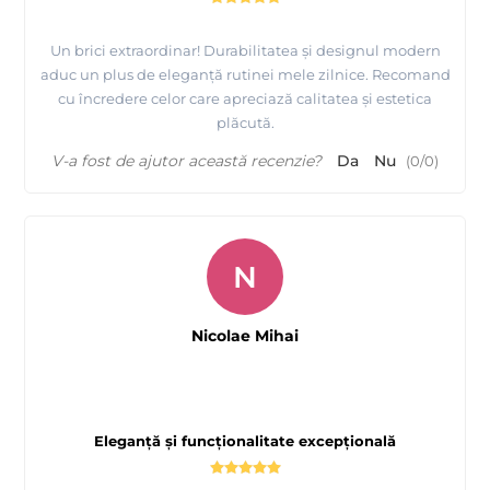
Un brici extraordinar! Durabilitatea și designul modern
aduc un plus de eleganță rutinei mele zilnice. Recomand
cu încredere celor care apreciază calitatea și estetica
plăcută.
V-a fost de ajutor această recenzie?
Da
Nu
(
0
/
0
)
N
Nicolae Mihai
Eleganță și funcționalitate excepțională