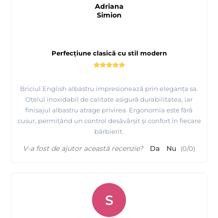
Adriana
Simion
Perfecțiune clasică cu stil modern
Briciul English albastru impresionează prin eleganța sa.
Oțelul inoxidabil de calitate asigură durabilitatea, iar
finisajul albastru atrage privirea. Ergonomia este fără
cusur, permițând un control desăvârșit și confort în fiecare
bărbierit.
V-a fost de ajutor această recenzie?
Da
Nu
(
0
/
0
)
S