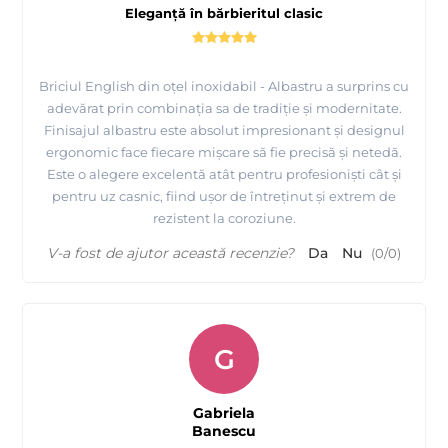
Eleganță în bărbieritul clasic
Briciul English din oțel inoxidabil - Albastru a surprins cu
adevărat prin combinația sa de tradiție și modernitate.
Finisajul albastru este absolut impresionant și designul
ergonomic face fiecare mișcare să fie precisă și netedă.
Este o alegere excelentă atât pentru profesioniști cât și
pentru uz casnic, fiind ușor de întreținut și extrem de
rezistent la coroziune.
V-a fost de ajutor această recenzie?
Da
Nu
(
0
/
0
)
G
Gabriela
Banescu