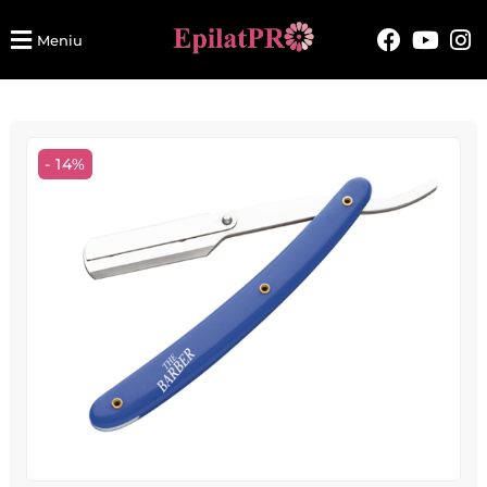
Meniu
- 14%