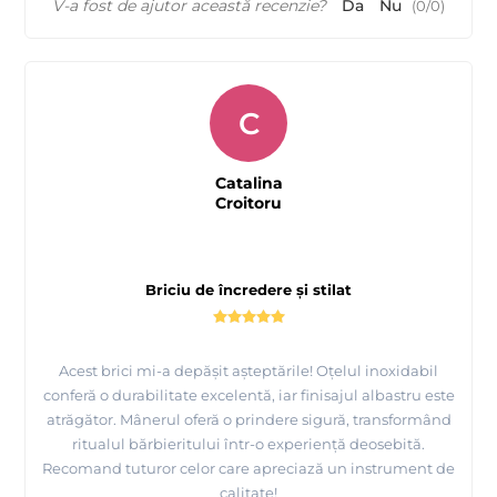
V-a fost de ajutor această recenzie?
Da
Nu
(
0
/
0
)
C
Catalina
Croitoru
Briciu de încredere și stilat
Acest brici mi-a depășit așteptările! Oțelul inoxidabil
conferă o durabilitate excelentă, iar finisajul albastru este
atrăgător. Mânerul oferă o prindere sigură, transformând
ritualul bărbieritului într-o experiență deosebită.
Recomand tuturor celor care apreciază un instrument de
calitate!