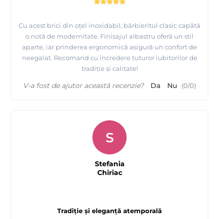
Cu acest brici din oțel inoxidabil, bărbieritul clasic capătă
o notă de modernitate. Finisajul albastru oferă un stil
aparte, iar prinderea ergonomică asigură un confort de
neegalat. Recomand cu încredere tuturor iubitorilor de
tradiție și calitate!
V-a fost de ajutor această recenzie?
Da
Nu
(
0
/
0
)
S
Stefania
Chiriac
Tradiție și eleganță atemporală