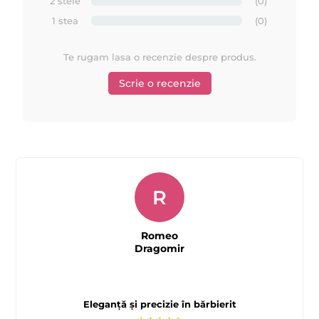
2 stele
(0)
1 stea
(0)
Te rugam lasa o recenzie despre produs.
Scrie o recenzie
R
Romeo
Dragomir
Eleganță și precizie în bărbierit