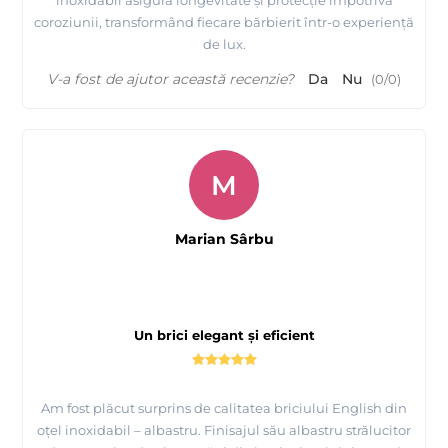
coroziunii, transformând fiecare bărbierit într-o experiență
de lux.
V-a fost de ajutor această recenzie?
Da
Nu
(
0
/
0
)
M
Marian Sârbu
Un brici elegant și eficient
Am fost plăcut surprins de calitatea briciului English din
oțel inoxidabil – albastru. Finisajul său albastru strălucitor