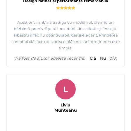
Design rafinat și performanță remarcabilă
Acest brici îmbină tradiția cu modernul, oferind un
bărbierit precis. Oțelul inoxidabil de calitate și finisajul
albastru îl fac nu doar durabil, dar și elegant. Prinderea
confortabilă face utilizarea o plăcere, iar întreținerea este
simplă.
V-a fost de ajutor această recenzie?
Da
Nu
(
0
/
0
)
L
Liviu
Munteanu