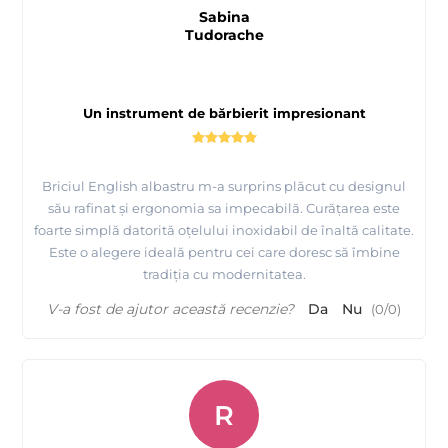
Sabina
Tudorache
Un instrument de bărbierit impresionant
Briciul English albastru m-a surprins plăcut cu designul
său rafinat și ergonomia sa impecabilă. Curățarea este
foarte simplă datorită oțelului inoxidabil de înaltă calitate.
Este o alegere ideală pentru cei care doresc să îmbine
tradiția cu modernitatea.
V-a fost de ajutor această recenzie?
Da
Nu
(
0
/
0
)
R