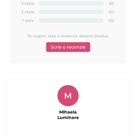
3 stele
(0)
2 stele
(0)
1 stea
(0)
Te rugam lasa o recenzie despre produs.
Scrie o recenzie
M
Mihaela
Lumînare