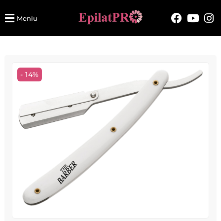
Meniu
- 14%