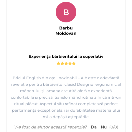
B
Barbu
Moldovan
Experiența bărbieritului la superlativ
Briciul English din oțel inoxidabil – Alb este o adevărată
revelație pentru bărbieritul clasic! Designul ergonomic al
mânerului și lama sa ascuțită oferă o experiență
confortabilă și precisă, transformând rutina zilnică într-un
ritual plăcut. Aspectul său rafinat completează perfect
performanța excepțională, iar durabilitatea materialului
mi-a depășit așteptările.
V-a fost de ajutor această recenzie?
Da
Nu
(
0
/
0
)