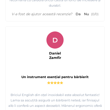
recomand cu căldură oricui caută un brici de încredere și
durabil.
V-a fost de ajutor această recenzie?
Da
Nu
(
0
/
0
)
D
Daniel
Zamfir
Un instrument esențial pentru bărbierit
Briciul English din oțel inoxidabil este absolut fantastic!
Lama sa ascuțită asigură un bărbierit neted, iar finisajul
alb îi conferă un aspect deosebit. Mânerul ergonomic oferă