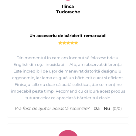
Ilinca
Tudorache
Un accesoriu de bărbierit remarcabil
Din momentul în care am început să folosesc briciul
English din oțel inoxidabil – Alb, am observat diferența.
Este incredibil de ușor de manevrat datorită designului
ergonomic, iar lama asigură un bărbierit curat și eficient.
Finisajul alb nu doar că arată sofisticat, dar se menține
impecabil peste timp. Recomand cu căldură acest produs
tuturor celor ce apreciază bărbieritul clasic.
V-a fost de ajutor această recenzie?
Da
Nu
(
0
/
0
)