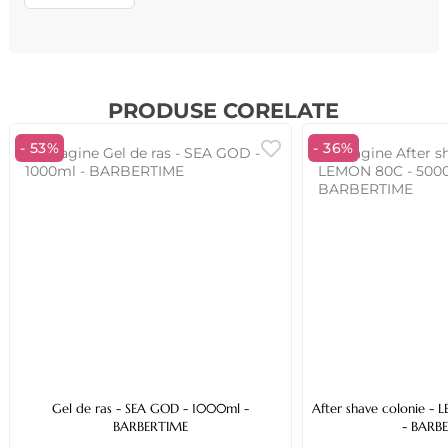
PRODUSE CORELATE
- 53%
- 36%
Gel de ras - SEA GOD - 1000ml -
After shave colonie 
BARBERTIME
- BARB