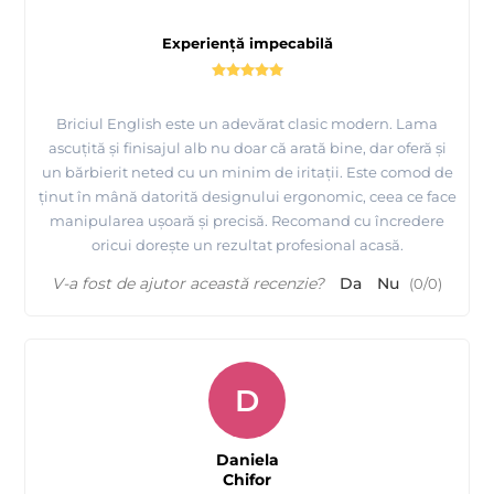
Experiență impecabilă
Briciul English este un adevărat clasic modern. Lama
ascuțită și finisajul alb nu doar că arată bine, dar oferă și
un bărbierit neted cu un minim de iritații. Este comod de
ținut în mână datorită designului ergonomic, ceea ce face
manipularea ușoară și precisă. Recomand cu încredere
oricui dorește un rezultat profesional acasă.
V-a fost de ajutor această recenzie?
Da
Nu
(
0
/
0
)
D
Daniela
Chifor