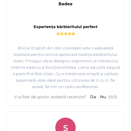
Badea
Experiența bărbieritului perfect
Briciul English din oțel inoxidabil este o adevărată
revelație pentru oricine apreciază tradiția bărbieritului
clasic. Finisajul alb și designul ergonomic al mânerului
îmbină estetica și funcționalitatea. Lama ascuțită asigură
o piele fină fără iritații. Cu o întreținere simplă și calitate
superioară, este ideal pentru utilizarea de zi cu zi, fie
acasă, fie într-un cadru profesional.
V-a fost de ajutor această recenzie?
Da
Nu
(
0
/
0
)
S