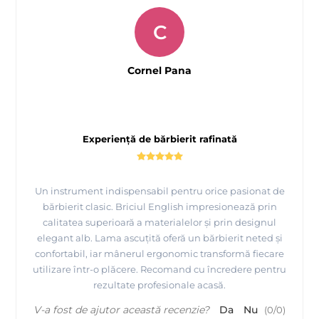
C
Cornel Pana
Experiență de bărbierit rafinată
Un instrument indispensabil pentru orice pasionat de
bărbierit clasic. Briciul English impresionează prin
calitatea superioară a materialelor și prin designul
elegant alb. Lama ascuțită oferă un bărbierit neted și
confortabil, iar mânerul ergonomic transformă fiecare
utilizare într-o plăcere. Recomand cu încredere pentru
rezultate profesionale acasă.
V-a fost de ajutor această recenzie?
Da
Nu
(
0
/
0
)