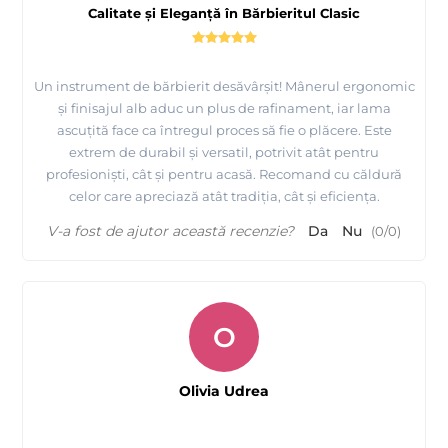
Calitate și Eleganță în Bărbieritul Clasic
Un instrument de bărbierit desăvârșit! Mânerul ergonomic
și finisajul alb aduc un plus de rafinament, iar lama
ascuțită face ca întregul proces să fie o plăcere. Este
extrem de durabil și versatil, potrivit atât pentru
profesioniști, cât și pentru acasă. Recomand cu căldură
celor care apreciază atât tradiția, cât și eficiența.
V-a fost de ajutor această recenzie?
Da
Nu
(
0
/
0
)
O
Olivia Udrea