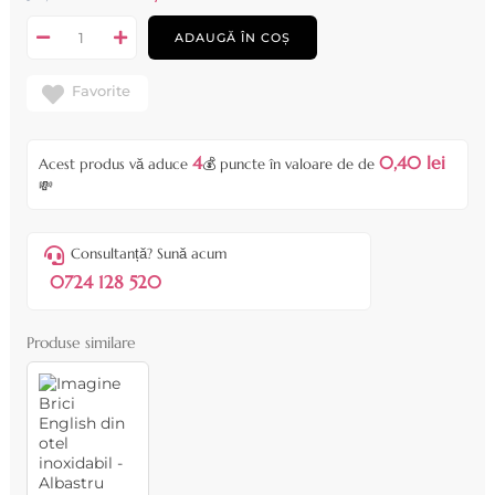
ADAUGĂ ÎN COȘ
Favorite
4
0,40 lei
Acest produs vă aduce
💰 puncte în valoare de de
💸
Consultanță? Sună acum
0724 128 520
Produse similare