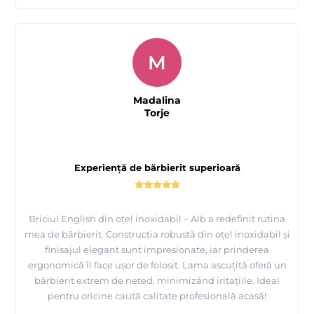
M
Madalina
Torje
Experiență de bărbierit superioară
Briciul English din oțel inoxidabil – Alb a redefinit rutina
mea de bărbierit. Construcția robustă din oțel inoxidabil și
finisajul elegant sunt impresionate, iar prinderea
ergonomică îl face ușor de folosit. Lama ascuțită oferă un
bărbierit extrem de neted, minimizând iritațiile. Ideal
pentru oricine caută calitate profesională acasă!