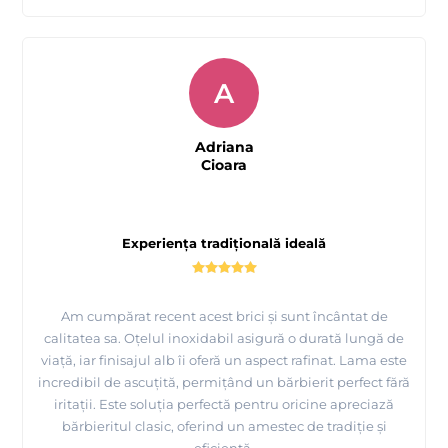
A
Adriana
Cioara
Experiența tradițională ideală
Am cumpărat recent acest brici și sunt încântat de
calitatea sa. Oțelul inoxidabil asigură o durată lungă de
viață, iar finisajul alb îi oferă un aspect rafinat. Lama este
incredibil de ascuțită, permițând un bărbierit perfect fără
iritații. Este soluția perfectă pentru oricine apreciază
bărbieritul clasic, oferind un amestec de tradiție și