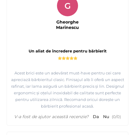
G
Gheorghe
Marinescu
Un aliat de încredere pentru bărbierit
Acest brici este un adevărat must-have pentru cei care
apreciază bărbieritul clasic. Finisajul alb îi oferă un aspect
rafinat, iar lama asigură un bărbierit precis și lin. Designul
ergonomic și oțelul inoxidabil de calitate sunt perfecte
pentru utilizarea zilnică. Recomand oricui dorește un
bărbierit profesional acasă.
V-a fost de ajutor această recenzie?
Da
Nu
(
0
/
0
)