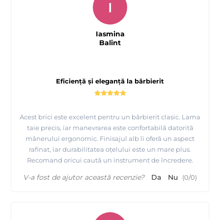
I
Iasmina
Balint
Eficiență și eleganță la bărbierit
Acest brici este excelent pentru un bărbierit clasic. Lama
taie precis, iar manevrarea este confortabilă datorită
mânerului ergonomic. Finisajul alb îi oferă un aspect
rafinat, iar durabilitatea oțelului este un mare plus.
Recomand oricui caută un instrument de încredere.
V-a fost de ajutor această recenzie?
Da
Nu
(
0
/
0
)