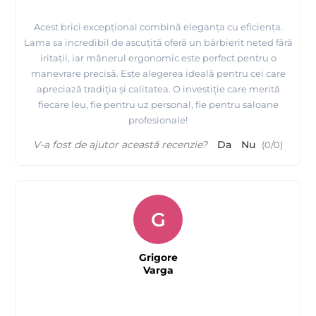
Acest brici excepțional combină eleganța cu eficiența.
Lama sa incredibil de ascuțită oferă un bărbierit neted fără
iritații, iar mânerul ergonomic este perfect pentru o
manevrare precisă. Este alegerea ideală pentru cei care
apreciază tradiția și calitatea. O investiție care merită
fiecare leu, fie pentru uz personal, fie pentru saloane
profesionale!
V-a fost de ajutor această recenzie?
Da
Nu
(
0
/
0
)
G
Grigore
Varga