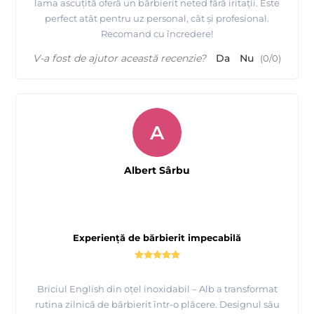
lama ascuțită oferă un bărbierit neted fără iritații. Este
perfect atât pentru uz personal, cât și profesional.
Recomand cu încredere!
V-a fost de ajutor această recenzie?
Da
Nu
(
0
/
0
)
A
Albert Sârbu
Experiență de bărbierit impecabilă
Briciul English din oțel inoxidabil – Alb a transformat
rutina zilnică de bărbierit într-o plăcere. Designul său