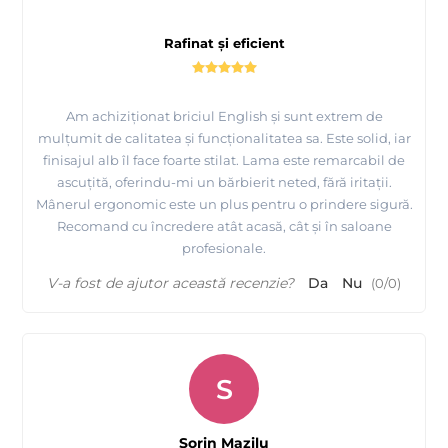
Rafinat și eficient
Am achiziționat briciul English și sunt extrem de
mulțumit de calitatea și funcționalitatea sa. Este solid, iar
finisajul alb îl face foarte stilat. Lama este remarcabil de
ascuțită, oferindu-mi un bărbierit neted, fără iritații.
Mânerul ergonomic este un plus pentru o prindere sigură.
Recomand cu încredere atât acasă, cât și în saloane
profesionale.
V-a fost de ajutor această recenzie?
Da
Nu
(
0
/
0
)
S
Sorin Mazilu