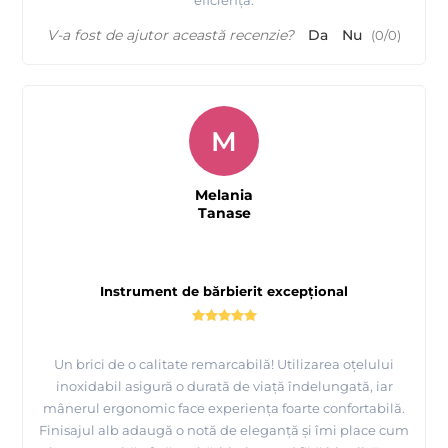
eficiență.
V-a fost de ajutor această recenzie?
Da
Nu
(
0
/
0
)
M
Melania
Tanase
Instrument de bărbierit excepțional
Un brici de o calitate remarcabilă! Utilizarea oțelului
inoxidabil asigură o durată de viață îndelungată, iar
mânerul ergonomic face experiența foarte confortabilă.
Finisajul alb adaugă o notă de eleganță și îmi place cum