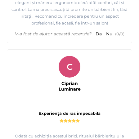
elegant și mânerul ergonomic oferă atât confort, cât și
control. Lama precis ascuțită promite un bărbierit fin, fără
iritații. Recomand cu încredere pentru un aspect
profesional, fie acasă, fie într-un salon!
V-a fost de ajutor această recenzie?
Da
Nu
(
0
/
0
)
C
Ciprian
Lumînare
Experiență de ras impecabilă
Odată cu achiziția acestui brici, ritualul bărbieritului a