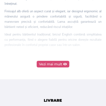
întreținut.
Finisajul alb oferă un aspect curat și elegant, iar designul ergonomic al
mânerului asigură o prindere confortabilă și sigură, facilitând o
manevrare precisă și confortabilă. Lama ascuțită garantează un
bărbierit neted și eficient, reducând riscul iritațiilor.
Ideal pentru bărbieritul tradițional, briciul English combină simplitatea
cu performanța, fiind o alegere fiabilă pentru oricine dorește rezultate
profesionale în confortul propriei case sau într-un salon.
Vezi mai mult
LIVRARE