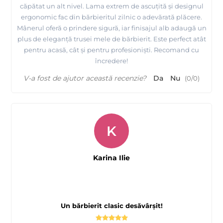
căpătat un alt nivel. Lama extrem de ascuțită și designul
ergonomic fac din bărbieritul zilnic o adevărată plăcere.
Mânerul oferă o prindere sigură, iar finisajul alb adaugă un
plus de eleganță trusei mele de bărbierit. Este perfect atât
pentru acasă, cât și pentru profesioniști. Recomand cu
încredere!
V-a fost de ajutor această recenzie?
Da
Nu
(
0
/
0
)
K
Karina Ilie
Un bărbierit clasic desăvârșit!