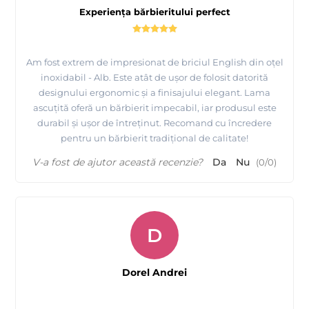
Experiența bărbieritului perfect
Am fost extrem de impresionat de briciul English din oțel
inoxidabil - Alb. Este atât de ușor de folosit datorită
designului ergonomic și a finisajului elegant. Lama
ascuțită oferă un bărbierit impecabil, iar produsul este
durabil și ușor de întreținut. Recomand cu încredere
pentru un bărbierit tradițional de calitate!
V-a fost de ajutor această recenzie?
Da
Nu
(
0
/
0
)
D
Dorel Andrei