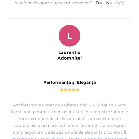
V-a fost de ajutor această recenzie?
Da
Nu
(
0
/
0
)
L
Laurentiu
Adomnitei
Performanță și Eleganță
Am fost impresionat de calitatea briciului English. L-am
folosit atât pentru uz personal, cât și în salon, și rezultatele
sunt excepționale de fiecare dată. Lama extrem de
ascuțită oferă un bărbierit neted fără iritații, iar designul
alb și ergonomic adaugă o notă de eleganță și confort. Îl