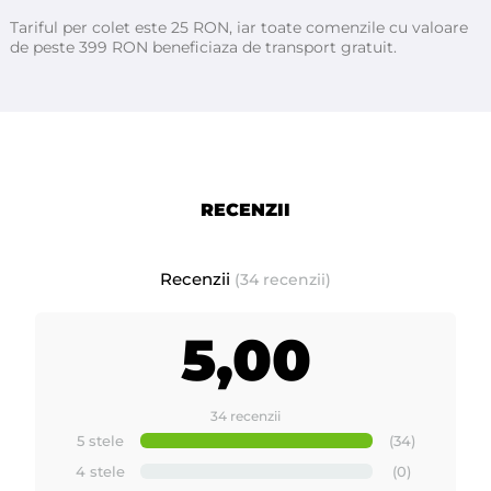
Tariful per colet este 25 RON, iar toate comenzile cu valoare
de peste 399 RON beneficiaza de transport gratuit.
RECENZII
Recenzii
(34 recenzii)
5,00
34 recenzii
5 stele
(34)
4 stele
(0)