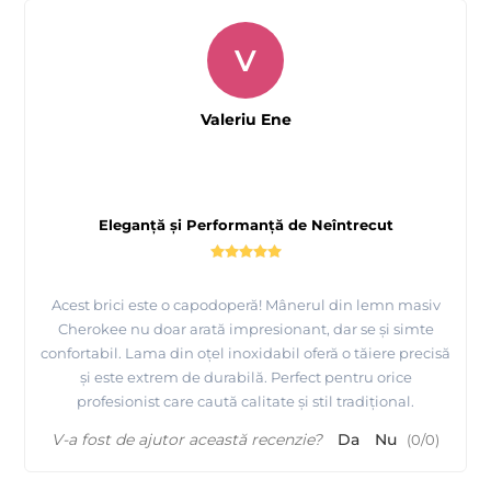
V
Valeriu Ene
Eleganță și Performanță de Neîntrecut
Acest brici este o capodoperă! Mânerul din lemn masiv
Cherokee nu doar arată impresionant, dar se și simte
confortabil. Lama din oțel inoxidabil oferă o tăiere precisă
și este extrem de durabilă. Perfect pentru orice
profesionist care caută calitate și stil tradițional.
V-a fost de ajutor această recenzie?
Da
Nu
(
0
/
0
)