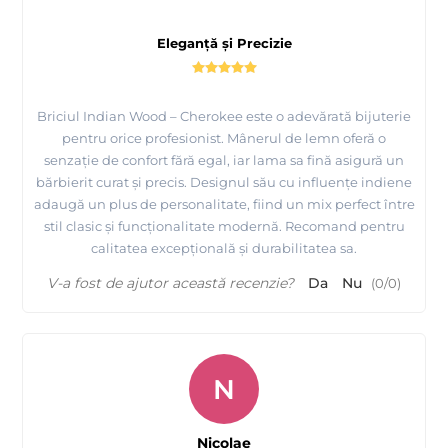
Eleganță și Precizie
Briciul Indian Wood – Cherokee este o adevărată bijuterie
pentru orice profesionist. Mânerul de lemn oferă o
senzație de confort fără egal, iar lama sa fină asigură un
bărbierit curat și precis. Designul său cu influențe indiene
adaugă un plus de personalitate, fiind un mix perfect între
stil clasic și funcționalitate modernă. Recomand pentru
calitatea excepțională și durabilitatea sa.
V-a fost de ajutor această recenzie?
Da
Nu
(
0
/
0
)
N
Nicolae