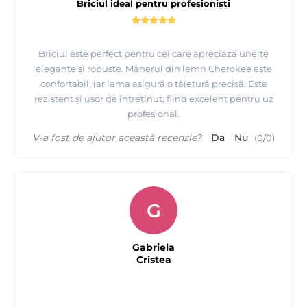
Briciul ideal pentru profesioniști
Briciul este perfect pentru cei care apreciază unelte
elegante și robuste. Mânerul din lemn Cherokee este
confortabil, iar lama asigură o tăietură precisă. Este
rezistent și ușor de întreținut, fiind excelent pentru uz
profesional.
V-a fost de ajutor această recenzie?
Da
Nu
(
0
/
0
)
G
Gabriela
Cristea