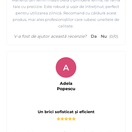
taie cu precizie. Este robust și ușor de întreținut, perfect
pentru utilizarea zilnică. Recomand cu căldură acest
produs, mai ales profesioniștilor care iubesc uneltele de
calitate.
V-a fost de ajutor această recenzie?
Da
Nu
(
0
/
0
)
A
Adela
Popescu
Un brici sofisticat și eficient