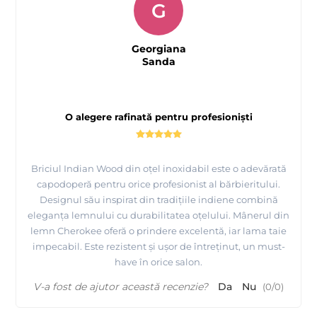
G
Georgiana
Sanda
O alegere rafinată pentru profesioniști
Briciul Indian Wood din oțel inoxidabil este o adevărată
capodoperă pentru orice profesionist al bărbieritului.
Designul său inspirat din tradițiile indiene combină
eleganța lemnului cu durabilitatea oțelului. Mânerul din
lemn Cherokee oferă o prindere excelentă, iar lama taie
impecabil. Este rezistent și ușor de întreținut, un must-
have în orice salon.
V-a fost de ajutor această recenzie?
Da
Nu
(
0
/
0
)