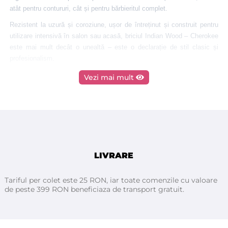
atât pentru contururi, cât și pentru bărbieritul complet.
Rezistent la uzură și coroziune, ușor de întreținut și construit pentru
utilizare intensivă în salon sau acasă, briciul Indian Wood – Cherokee
este mai mult decât o unealtă – este o declarație de stil clasic și
profesionalism.
Vezi mai mult
LIVRARE
Tariful per colet este 25 RON, iar toate comenzile cu valoare
de peste 399 RON beneficiaza de transport gratuit.