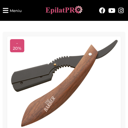
Meniu
-
20%