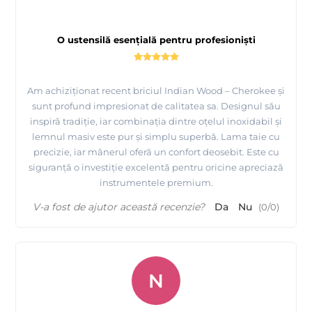
O ustensilă esențială pentru profesioniști
Am achiziționat recent briciul Indian Wood – Cherokee și
sunt profund impresionat de calitatea sa. Designul său
inspiră tradiție, iar combinația dintre oțelul inoxidabil și
lemnul masiv este pur și simplu superbă. Lama taie cu
precizie, iar mânerul oferă un confort deosebit. Este cu
siguranță o investiție excelentă pentru oricine apreciază
instrumentele premium.
V-a fost de ajutor această recenzie?
Da
Nu
(
0
/
0
)
N