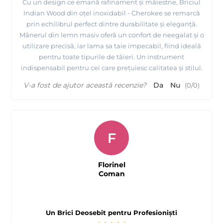
Cu un design ce emană rafinament și măiestrie, Briciul
Indian Wood din oțel inoxidabil - Cherokee se remarcă
prin echilibrul perfect dintre durabilitate și eleganță.
Mânerul din lemn masiv oferă un confort de neegalat și o
utilizare precisă, iar lama sa taie impecabil, fiind ideală
pentru toate tipurile de tăieri. Un instrument
indispensabil pentru cei care prețuiesc calitatea și stilul.
V-a fost de ajutor această recenzie?
Da
Nu
(
0
/
0
)
F
Florinel
Coman
Un Brici Deosebit pentru Profesioniști