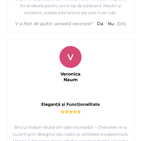
fiind ideală pentru orice tip de bărbierit. Practic și
rezistent, acesta este briciul pe care îl vei iubi.
V-a fost de ajutor această recenzie?
Da
Nu
(
0
/
0
)
V
Veronica
Naum
Eleganță și Funcționalitate
Briciul Indian Wood din oțel inoxidabil – Cherokee m-a
cucerit prin designul său rustic și utilitatea excepțională.
Mânerul din lemn masiv oferă o prindere fermă, iar lama