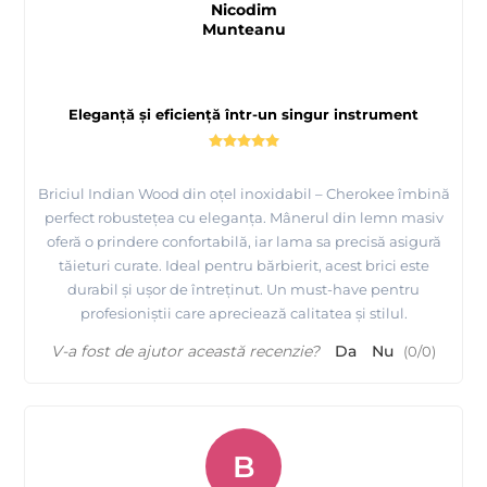
Nicodim
Munteanu
Eleganță și eficiență într-un singur instrument
Briciul Indian Wood din oțel inoxidabil – Cherokee îmbină
perfect robustețea cu eleganța. Mânerul din lemn masiv
oferă o prindere confortabilă, iar lama sa precisă asigură
tăieturi curate. Ideal pentru bărbierit, acest brici este
durabil și ușor de întreținut. Un must-have pentru
profesioniștii care apreciează calitatea și stilul.
V-a fost de ajutor această recenzie?
Da
Nu
(
0
/
0
)
B