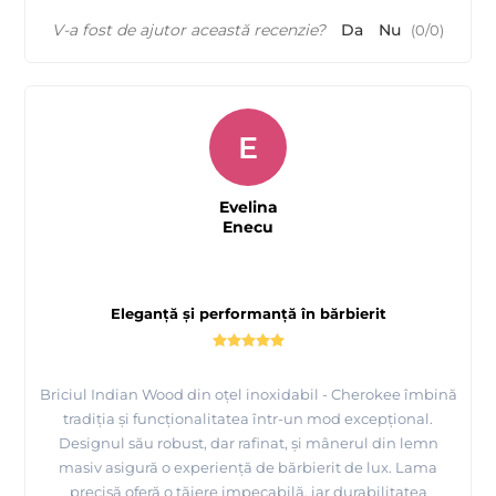
V-a fost de ajutor această recenzie?
Da
Nu
(
0
/
0
)
E
Evelina
Enecu
Eleganță și performanță în bărbierit
Briciul Indian Wood din oțel inoxidabil - Cherokee îmbină
tradiția și funcționalitatea într-un mod excepțional.
Designul său robust, dar rafinat, și mânerul din lemn
masiv asigură o experiență de bărbierit de lux. Lama
precisă oferă o tăiere impecabilă, iar durabilitatea