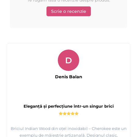
Scrie o recenzie
D
Denis Balan
Eleganță și perfecțiune într-un singur brici
Briciul Indian Wood din oțel inoxidabil – Cherokee este un
exemplu de măiestrie artizanală. Designul clasic,