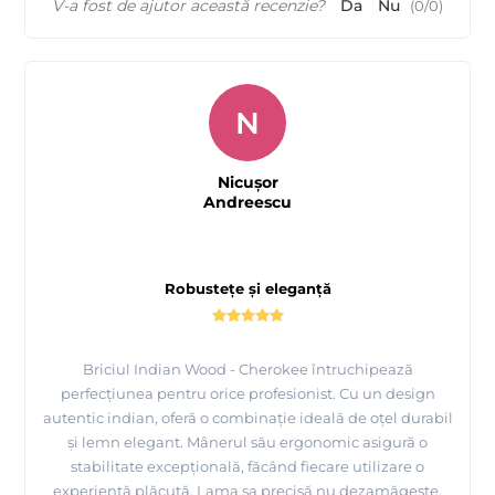
V-a fost de ajutor această recenzie?
Da
Nu
(
0
/
0
)
N
Nicușor
Andreescu
Robustețe și eleganță
Briciul Indian Wood - Cherokee întruchipează
perfecțiunea pentru orice profesionist. Cu un design
autentic indian, oferă o combinație ideală de oțel durabil
și lemn elegant. Mânerul său ergonomic asigură o
stabilitate excepțională, făcând fiecare utilizare o
experiență plăcută. Lama sa precisă nu dezamăgește,