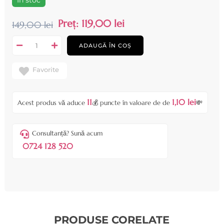
În stoc
Preț:
119,00 lei
149,00 lei
ADAUGĂ ÎN COȘ
Favorite
11
1,10 lei
Acest produs vă aduce
💰 puncte în valoare de de
💸
Consultanță? Sună acum
0724 128 520
PRODUSE CORELATE