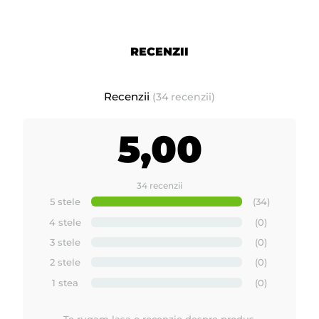
RECENZII
Recenzii
(34 recenzii)
5,00
34 recenzii
5 stele
(34)
4 stele
(0)
3 stele
(0)
2 stele
(0)
1 stea
(0)
Te rugam lasa o recenzie despre produs.