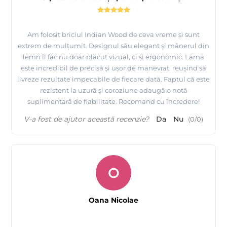
Am folosit briciul Indian Wood de ceva vreme și sunt
extrem de mulțumit. Designul său elegant și mânerul din
lemn îl fac nu doar plăcut vizual, ci și ergonomic. Lama
este incredibil de precisă și ușor de manevrat, reușind să
livreze rezultate impecabile de fiecare dată. Faptul că este
rezistent la uzură și coroziune adaugă o notă
suplimentară de fiabilitate. Recomand cu încredere!
V-a fost de ajutor această recenzie?
Da
Nu
(
0
/
0
)
O
Oana Nicolae