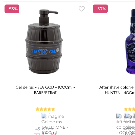
- 53%
- 57%
Gel de ras - SEA GOD - 1000ml -
After shave colonie - No:6
BARBERTIME
HUNTER - 
49,00 lei
46,00
22,90 lei
19,90