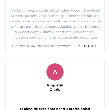
Am fost impresionat de briciul Indian Wood – Cherokee!
Mânerul din lemn masiv oferă o prindere confortabilă și
stabilă, iar lama de oțel inoxidabil asigură o tăiere precisă
de fiecare dată. Este un produs durabil, ușor de întreținut
și perfect pentru utilizare constantă. Recomand cu
încredere pentru oricine apreciază unelte de calitate.
V-a fost de ajutor această recenzie?
Da
Nu
(
0
/
0
)
A
Augustin
Olariu
O piesă de excelență pentru profesioniști