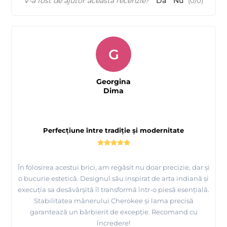
V-a fost de ajutor această recenzie?
Da
Nu
(
0
/
0
)
G
Georgina
Dima
Perfecțiune între tradiție și modernitate
În folosirea acestui brici, am regăsit nu doar precizie, dar și
o bucurie estetică. Designul său inspirat de arta indiană și
execuția sa desăvârșită îl transformă într-o piesă esențială.
Stabilitatea mânerului Cherokee și lama precisă
garantează un bărbierit de excepție. Recomand cu
încredere!