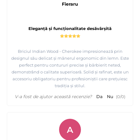
Fieraru
Eleganță și funcționalitate desăvârșită
Briciul Indian Wood - Cherokee impresionează prin
designul său delicat și mânerul ergonomic din lemn. Este
perfect pentru contururi precise și bărbierit neted,
demonstrând o calitate superioară. Solid și rafinat, este un
accesoriu obligatoriu pentru profesioniștii care prețuiesc
tradiția și stilul.
V-a fost de ajutor această recenzie?
Da
Nu
(
0
/
0
)
A