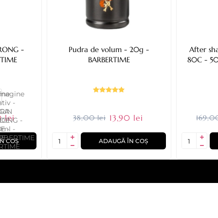
TRONG -
Pudra de volum - 20g -
After s
RTIME
BARBERTIME
80C - 5
 lei
13,90 lei
38,00 lei
169,00
N COȘ
ADAUGĂ ÎN COȘ