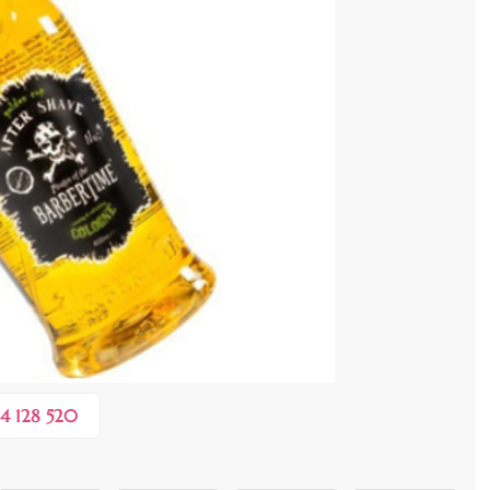
cenzia dvs.
 COȘ
0,10 lei
în valoare de de
💸
4 128 520