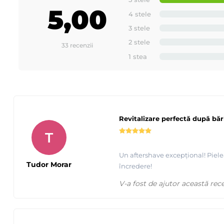
5,00
4 stele
3 stele
2 stele
33 recenzii
1 stea
Revitalizare perfectă după băr
T
Un aftershave excepțional! Piele
Tudor Morar
încredere!
V-a fost de ajutor această rec