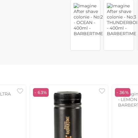
- 63%
- 36%