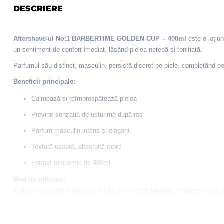
DESCRIERE
Aftershave-ul No:1 BARBERTIME GOLDEN CUP – 400ml
este o loțiun
un sentiment de confort imediat, lăsând pielea netedă și tonifiată.
Parfumul său distinct, masculin, persistă discret pe piele, completând perf
Beneficii principale:
Calmează și reîmprospătează pielea
Previne senzația de usturime după ras
Parfum masculin intens și elegant
Textură ușoară, absorbită rapid
Format economic de 400ml
Mod de utilizare:
Aplică o cantitate moderată pe față și gât după bărbierit. Masează ușor 
Ingrediente:
Aqua,Sodium Laureth Sulfate,Magnesium Sulfate,Cocamide DEA,Co