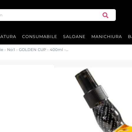
RATURA
CONSUMABILE
SALOANE
MANICHIURA
B
nie - No:1 - GOLDEN CUP - 400ml -
After shave col
400ml - BARB
BARBERTIME GOLDEN CUP Aftersha
pielea iritată și lasă un parfum ma