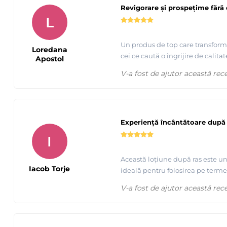
Revigorare și prospețime făr
L
Un produs de top care transformă
Loredana
cei ce caută o îngrijire de calitat
Apostol
V-a fost de ajutor această rec
Experiență încântătoare după 
I
Această loțiune după ras este un
Iacob Torje
ideală pentru folosirea pe terme
V-a fost de ajutor această rec