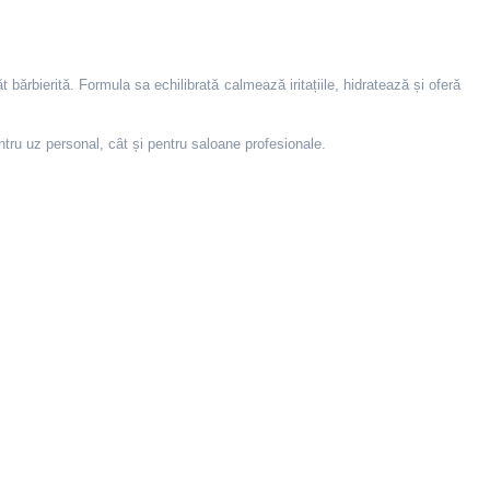
bărbierită. Formula sa echilibrată calmează iritațiile, hidratează și oferă
entru uz personal, cât și pentru saloane profesionale.
 Tetrasodium EDTA,Cocamide MEA,Citric Acid, Magnesium Nitrate,