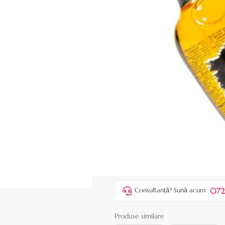
|
33 recenzii
Adăugați re
Cod produs:
BAT43
În stoc
Preț:
19,90 lei
46,00 lei
ADAUGĂ ÎN
Favorite
1
Acest produs vă aduce
💰 puncte 
072
Consultanță? Sună acum
Produse similare