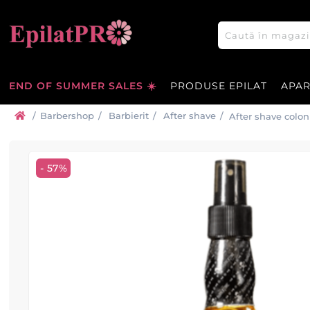
END OF SUMMER SALES ☀️
PRODUSE EPILAT
APA
/
Barbershop
/
Barbierit
/
After shave
/
After shave colo
BARBERTIME
- 57%