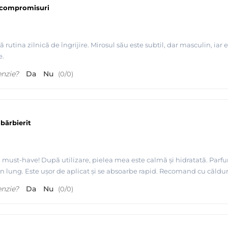
ă compromisuri
 rutina zilnică de îngrijire. Mirosul său este subtil, dar masculin, i
e.
enzie?
Da
Nu
(
0
/
0
)
bărbierit
 must-have! După utilizare, pielea mea este calmă și hidratată. Parfu
n lung. Este ușor de aplicat și se absoarbe rapid. Recomand cu căldur
enzie?
Da
Nu
(
0
/
0
)