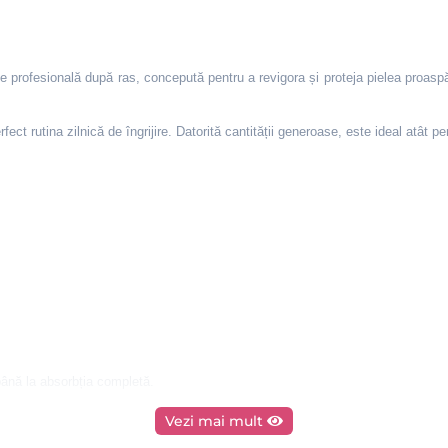
e profesională după ras, concepută pentru a revigora și proteja pielea proaspăt 
ect rutina zilnică de îngrijire. Datorită cantității generoase, este ideal atât p
până la absorbția completă.
Vezi mai mult
camidopropyl Betaine,Parfum,Glycol Distearate,Hydrolyzed Keratin,