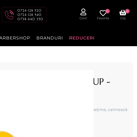
0724 128 520
0
0
0724 128 540
Cont
Favorite
Coș
0738 640 350
ARBERSHOP
BRANDURI
REDUCERI
onie - No:1 - GOLDEN CUP -
ERTIME
ve – 400ml oferă o senzație intensă de prospețime, calmează
sculin rafinat după bărbierit.