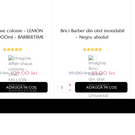
have colonie - LEMON
Brici Barber din otel inoxidabil
000ml - BARBERTIME
- Negru absolut
109,00 lei
89,00 lei
 lei
99,00 lei
ADAUGĂ ÎN COȘ
ADAUGĂ ÎN COȘ