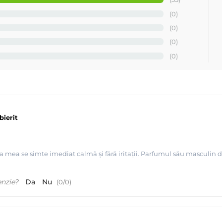
(0)
(0)
(0)
(0)
bierit
a mea se simte imediat calmă și fără iritații. Parfumul său masculin 
enzie?
Da
Nu
(
0
/
0
)