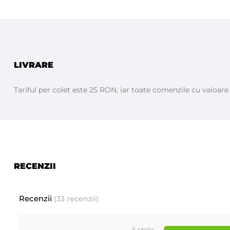
Methylchloroisothiazolinone, Methylisothiazolinone, Magnesium Chloride
LIVRARE
Tariful per colet este 25 RON, iar toate comenzile cu valoar
RECENZII
Recenzii
(33 recenzii)
5 stele