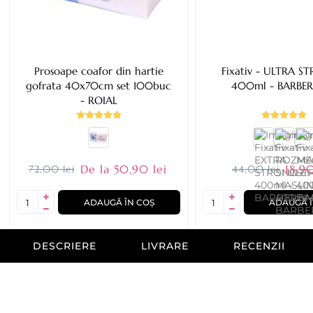
Prosoape coafor din hartie
Fixativ - ULTRA S
gofrata 40x70cm set 100buc
400ml - BARBE
- ROIAL
De la 50,90 lei
18,90
72,00 lei
44,00 lei
ADAUGĂ ÎN COȘ
ADAUGĂ Î
DESCRIERE
LIVRARE
RECENZII