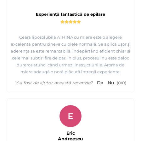
Experiență fantastică de epilare
Ceara liposolubilă ATHINA cu miere este o alegere
excelentă pentru cineva cu piele normală. Se aplică ușor și
aderența sa este remarcabilă, îndepărtând eficient chiar și
cele mai subțiri fire de păr. În plus, procesul nu este deloc
dureros atunci când urmezi instrucțiunile. Aroma de
miere adaugă o notă plăcută întregii experiențe.
V-a fost de ajutor această recenzie?
Da
Nu
(
0
/
0
)
E
Eric
Andreescu