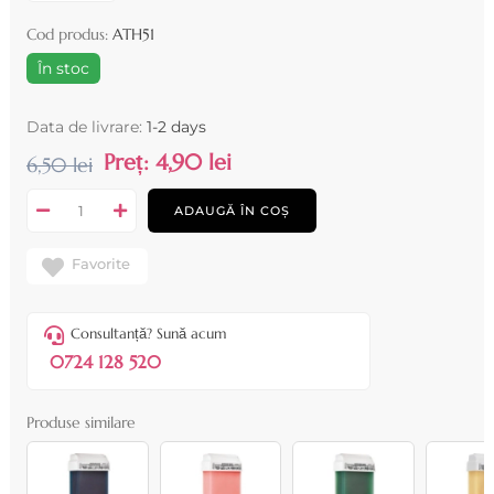
Cod produs:
ATH51
În stoc
Data de livrare:
1-2 days
Preț:
4,90 lei
6,50 lei
ADAUGĂ ÎN COȘ
Favorite
Consultanță? Sună acum
0724 128 520
Produse similare