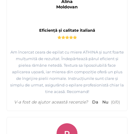
Alina
Moldovan
Eficiență și calitate italiană
Am încercat ceara de epilat cu miere ATHINA și sunt foarte
mulțumită de rezultat. Îndepărtează părul eficient și
pielea rămâne netedă. Textura sa liposolubilă face
aplicarea ușoară, iar mierea din compoziție oferă un plus
de îngrijire pielii normale. Instrucțiunile sunt clare și
simplu de urmat, asigurând o epilare profesionistă chiar la
tine acasă. Recomand!
V-a fost de ajutor această recenzie?
Da
Nu
(
0
/
0
)
R