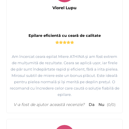
Viorel Lupu
Epilare eficientă cu ceară de calitate
Am încercat ceara epilat Miere ATHINA și am fost extrem
de mulțumită de rezultate. Ceara se aplică ușor, iar firele
de păr sunt îndepărtate rapid și eficient, fără a irita pielea.
Mirosul subtil de miere este un bonus plăcut. Este ideală
pentru pielea normală și își merită pe deplin prețul. O
recomand cu încredere celor care caută o soluție fiabilă de
epilare.
V-a fost de ajutor această recenzie?
Da
Nu
(
0
/
0
)