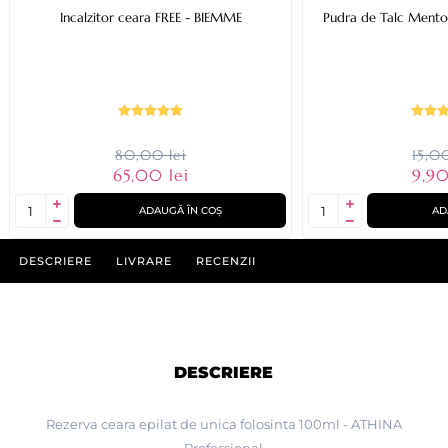
Incalzitor ceara FREE - BIEMME
Pudra de Talc Mentol
80,00 lei
15,00
65,00 lei
9,90
ADAUGĂ ÎN COȘ
AD
DESCRIERE
LIVRARE
RECENZII
DESCRIERE
Rezerva ceara epilat de unica folosinta 100ml - ATHINA