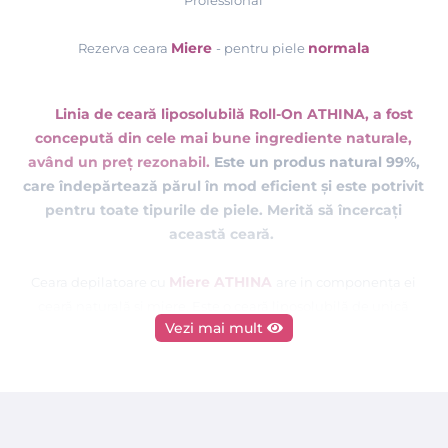
Professional
Miere
normala
Rezerva ceara
- pentru piele
Linia de ceară liposolubilă Roll-On ATHINA, a fost
concepută din cele mai bune ingrediente naturale,
având un preț rezonabil.
Este un produs natural 99%,
care îndepărtează părul
în
mod
eficient și este potrivit
pentru toate tipurile de piele. Merită să încercați
această ceară.
Miere ATHINA
Ceara depilatoare cu
are in componența ei
ceară naturală și miere. Este o ceară liposolubilă de unică
Vezi mai mult
folosintă ce se aplică într-un strat subtire pe suprafete mari ale
corpului. A fost conceputa pentru indepartarea parului subtire,
are o aderenta mare pe piele. Aplicata in strat subtire pe piele,
indeparteaza eficient toate firele de par.