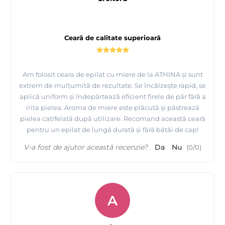
de par), care ar duce la esuarea procedurii de epilare.
2. Tragerea benzii perpendicular cu pielea poate produce
aparitia de hematomi.
Ceară de calitate superioară
3. Aplicari multiple de ceara pe aceiasi zona de epilat duce la
afectarea stratului superior al pielii.
Am folosit ceara de epilat cu miere de la ATHINA și sunt
extrem de mulțumită de rezultate. Se încălzește rapid, se
Contraindicatii:
aplică uniform și îndepărtează eficient firele de păr fără a
irita pielea. Aroma de miere este plăcută și păstrează
Boli acute si cronice ale pielii la locul epilarii. Varice.
pielea catifelată după utilizare. Recomand această ceară
pentru un epilat de lungă durată și fără bătăi de cap!
V-a fost de ajutor această recenzie?
Da
Nu
(
0
/
0
)
A