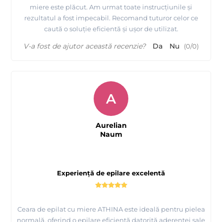
miere este plăcut. Am urmat toate instrucțiunile și
rezultatul a fost impecabil. Recomand tuturor celor ce
caută o soluție eficientă și ușor de utilizat.
V-a fost de ajutor această recenzie?
Da
Nu
(
0
/
0
)
A
Aurelian
Naum
Experiență de epilare excelentă
Ceara de epilat cu miere ATHINA este ideală pentru pielea
normală, oferind o epilare eficientă datorită aderentei sale