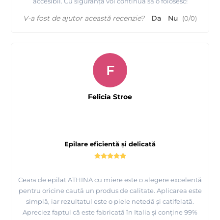
accesibil. Cu siguranță voi continua să o folosesc!
V-a fost de ajutor această recenzie?
Da
Nu
(
0
/
0
)
F
Felicia Stroe
Epilare eficientă și delicată
Ceara de epilat ATHINA cu miere este o alegere excelentă
pentru oricine caută un produs de calitate. Aplicarea este
simplă, iar rezultatul este o piele netedă și catifelată.
Apreciez faptul că este fabricată în Italia și conține 99%