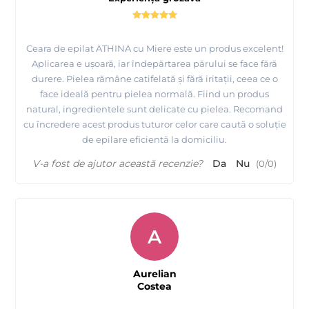
Ceara de epilat ATHINA cu Miere este un produs excelent!
Aplicarea e ușoară, iar îndepărtarea părului se face fără
durere. Pielea rămâne catifelată și fără iritații, ceea ce o
face ideală pentru pielea normală. Fiind un produs
natural, ingredientele sunt delicate cu pielea. Recomand
cu încredere acest produs tuturor celor care caută o soluție
de epilare eficientă la domiciliu.
V-a fost de ajutor această recenzie?
Da
Nu
(
0
/
0
)
A
Aurelian
Costea