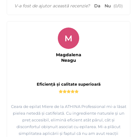
V-a fost de ajutor această recenzie?
Da
Nu
(
0
/
0
)
M
Magdalena
Neagu
Eficiență și calitate superioară
Ceara de epilat Miere de la ATHINA Professional mi-a lăsat
pielea netedă și catifelată. Cu ingrediente naturale și un
preț accesibil, elimină eficient atât părul, cât și
disconfortul obișnuit asociat cu epilarea. Mi-a plăcut
simplitatea aplicării și faptul că nu am avut reacții