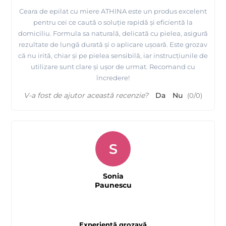
Ceara de epilat cu miere ATHINA este un produs excelent
pentru cei ce caută o soluție rapidă și eficientă la
domiciliu. Formula sa naturală, delicată cu pielea, asigură
rezultate de lungă durată și o aplicare ușoară. Este grozav
că nu irită, chiar și pe pielea sensibilă, iar instrucțiunile de
utilizare sunt clare și ușor de urmat. Recomand cu
încredere!
V-a fost de ajutor această recenzie?
Da
Nu
(
0
/
0
)
S
Sonia
Paunescu
Experiență grozavă