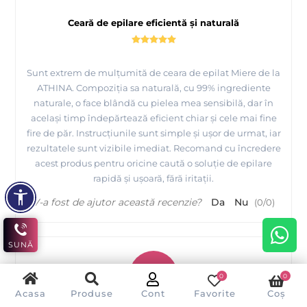
Ceară de epilare eficientă și naturală
Sunt extrem de mulțumită de ceara de epilat Miere de la
ATHINA. Compoziția sa naturală, cu 99% ingrediente
naturale, o face blândă cu pielea mea sensibilă, dar în
același timp îndepărtează eficient chiar și cele mai fine
fire de păr. Instrucțiunile sunt simple și ușor de urmat, iar
rezultatele sunt vizibile imediat. Recomand cu încredere
acest produs pentru oricine caută o soluție de epilare
rapidă și ușoară, fără iritații.
V-a fost de ajutor această recenzie?
Da
Nu
(
0
/
0
)
SUNĂ
G
0
0
Acasa
Produse
Cont
Favorite
Coș