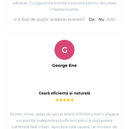
adverse. Cu siguranță merită încercată pentru rezultate
impresionante.
V-a fost de ajutor această recenzie?
Da
Nu
(
0
/
0
)
G
George Ene
Ceară eficientă și naturală
Pentru mine, ceara de epilat Miere ATHINA a fost o alegere
excelentă! Îndepărtează eficient părul și lasă pielea
catifelată fără iritații. Aplicația este ușoară, iar mirosul de