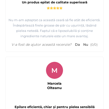
Un produs epilat de calitate superioară
Nu m-am așteptat ca această ceară să fie atât de eficientă.
Îndepărtează firele groase de păr cu ușurință, lăsând
pielea netedă. Faptul că e liposolubilă și conține
ingrediente naturale este un mare avantaj.
V-a fost de ajutor această recenzie?
Da
Nu
(
0
/
0
)
M
Marcela
Olteanu
Epilare eficientă, chiar și pentru pielea sensibilă