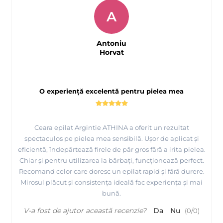
A
Antoniu
Horvat
O experiență excelentă pentru pielea mea
Ceara epilat Argintie ATHINA a oferit un rezultat
spectaculos pe pielea mea sensibilă. Ușor de aplicat și
eficientă, îndepărtează firele de păr gros fără a irita pielea.
Chiar și pentru utilizarea la bărbați, funcționează perfect.
Recomand celor care doresc un epilat rapid și fără durere.
Mirosul plăcut și consistența ideală fac experiența și mai
bună.
V-a fost de ajutor această recenzie?
Da
Nu
(
0
/
0
)