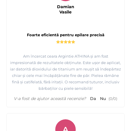
Damian
Vasile
Foarte eficientă pentru epilare precisă
Am încercat ceara Argintie ATHINA și am fost
impresionată de rezultatele obținute. Este ușor de aplicat,
iar datorită dioxidului de titanium am reușit să îndepărtez
chiar și cele mai încăpățânate fire de păr. Pielea rămâne
fină și catifelată, fără iritații. O recomand tuturor, inclusiv
bărbaților cu piele sensibilă!
V-a fost de ajutor această recenzie?
Da
Nu
(
0
/
0
)
A