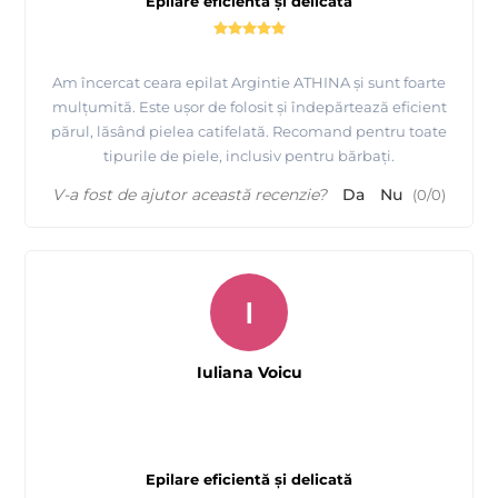
Epilare eficientă și delicată
Am încercat ceara epilat Argintie ATHINA și sunt foarte
mulțumită. Este ușor de folosit și îndepărtează eficient
părul, lăsând pielea catifelată. Recomand pentru toate
tipurile de piele, inclusiv pentru bărbați.
V-a fost de ajutor această recenzie?
Da
Nu
(
0
/
0
)
I
Iuliana Voicu
Epilare eficientă și delicată