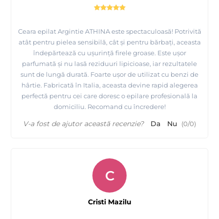
Ceara epilat Argintie ATHINA este spectaculoasă! Potrivită
atât pentru pielea sensibilă, cât și pentru bărbați, aceasta
îndepărtează cu ușurință firele groase. Este ușor
parfumată și nu lasă reziduuri lipicioase, iar rezultatele
sunt de lungă durată. Foarte ușor de utilizat cu benzi de
hârtie. Fabricată în Italia, aceasta devine rapid alegerea
perfectă pentru cei care doresc o epilare profesională la
domiciliu. Recomand cu încredere!
V-a fost de ajutor această recenzie?
Da
Nu
(
0
/
0
)
C
Cristi Mazilu