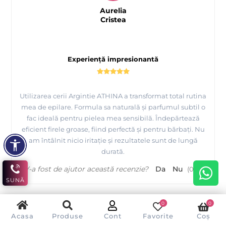
Aurelia
Cristea
Experiență impresionantă
Utilizarea cerii Argintie ATHINA a transformat total rutina
mea de epilare. Formula sa naturală și parfumul subtil o
fac ideală pentru pielea mea sensibilă. Îndepărtează
eficient firele groase, fiind perfectă și pentru bărbați. Nu
am întâlnit nicio iritație și rezultatele sunt de lungă
durată.
V-a fost de ajutor această recenzie?
Da
Nu
(
0
/
0
)
SUNĂ
0
0
Acasa
Produse
Cont
Favorite
Coș
O