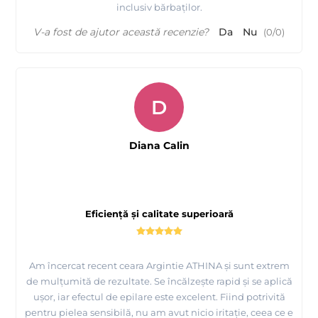
inclusiv bărbaților.
V-a fost de ajutor această recenzie?
Da
Nu
(
0
/
0
)
D
Diana Calin
Eficiență și calitate superioară
Am încercat recent ceara Argintie ATHINA și sunt extrem
de mulțumită de rezultate. Se încălzește rapid și se aplică
ușor, iar efectul de epilare este excelent. Fiind potrivită
pentru pielea sensibilă, nu am avut nicio iritație, ceea ce e