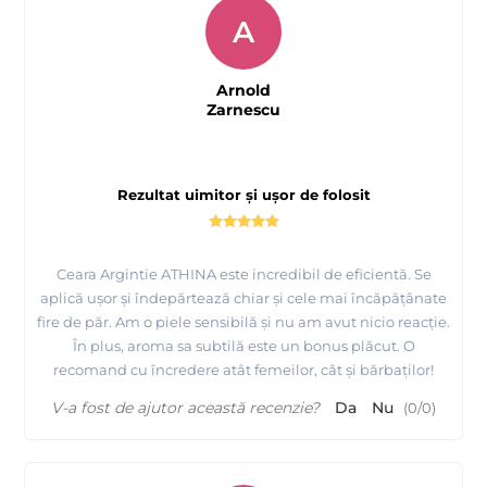
A
Arnold
Zarnescu
Rezultat uimitor și ușor de folosit
Ceara Argintie ATHINA este incredibil de eficientă. Se
aplică ușor și îndepărtează chiar și cele mai încăpățânate
fire de păr. Am o piele sensibilă și nu am avut nicio reacție.
În plus, aroma sa subtilă este un bonus plăcut. O
recomand cu încredere atât femeilor, cât și bărbaților!
V-a fost de ajutor această recenzie?
Da
Nu
(
0
/
0
)