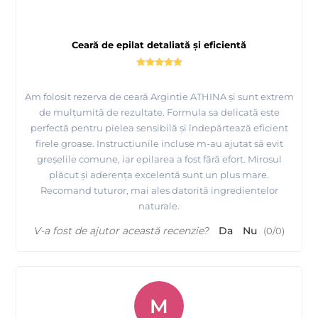
Ceară de epilat detaliată și eficientă
Am folosit rezerva de ceară Argintie ATHINA și sunt extrem
de mulțumită de rezultate. Formula sa delicată este
perfectă pentru pielea sensibilă și îndepărtează eficient
firele groase. Instrucțiunile incluse m-au ajutat să evit
greșelile comune, iar epilarea a fost fără efort. Mirosul
plăcut și aderența excelentă sunt un plus mare.
Recomand tuturor, mai ales datorită ingredientelor
naturale.
V-a fost de ajutor această recenzie?
Da
Nu
(
0
/
0
)
M