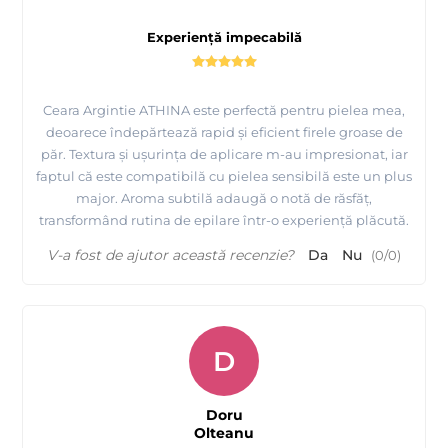
de par), care ar duce la esuarea procedurii de epilare.
Experiență impecabilă
2. Tragerea benzii perpendicular cu pielea poate produce
aparitia de hematomi.
3. Aplicari multiple de ceara pe aceiasi zona de epilat duce la
Ceara Argintie ATHINA este perfectă pentru pielea mea,
afectarea stratului superior al pielii.
deoarece îndepărtează rapid și eficient firele groase de
păr. Textura și ușurința de aplicare m-au impresionat, iar
faptul că este compatibilă cu pielea sensibilă este un plus
Contraindicatii:
major. Aroma subtilă adaugă o notă de răsfăț,
transformând rutina de epilare într-o experiență plăcută.
Boli acute si cronice ale pielii la locul epilarii. Varice.
V-a fost de ajutor această recenzie?
Da
Nu
(
0
/
0
)
D
Doru
Olteanu