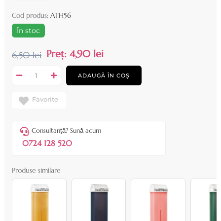
Cod produs:
ATH56
În stoc
Preț:
4,90 lei
6,50 lei
ADAUGĂ ÎN COȘ
Favorite
Consultanță? Sună acum
0724 128 520
Produse similare