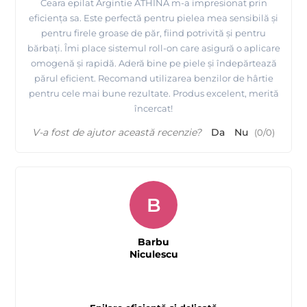
Ceara epilat Argintie ATHINA m-a impresionat prin
eficiența sa. Este perfectă pentru pielea mea sensibilă și
pentru firele groase de păr, fiind potrivită și pentru
bărbați. Îmi place sistemul roll-on care asigură o aplicare
omogenă și rapidă. Aderă bine pe piele și îndepărtează
părul eficient. Recomand utilizarea benzilor de hârtie
pentru cele mai bune rezultate. Produs excelent, merită
încercat!
V-a fost de ajutor această recenzie?
Da
Nu
(
0
/
0
)
B
Barbu
Niculescu