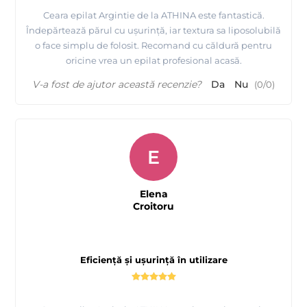
Ceara epilat Argintie de la ATHINA este fantastică.
Îndepărtează părul cu ușurință, iar textura sa liposolubilă
o face simplu de folosit. Recomand cu căldură pentru
oricine vrea un epilat profesional acasă.
V-a fost de ajutor această recenzie?
Da
Nu
(
0
/
0
)
E
Elena
Croitoru
Eficiență și ușurință în utilizare