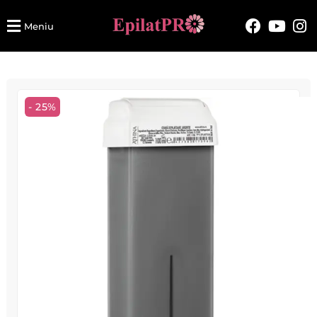
Meniu
- 25%