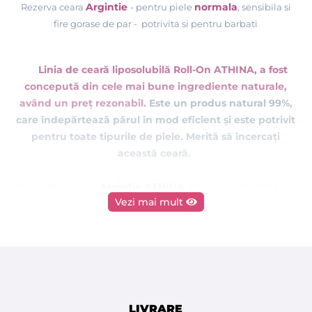
Argintie
normala
Rezerva ceara
- pentru piele
, sensibila si
fire gorase de par - potrivita si pentru barbati
Linia de ceară liposolubilă Roll-On ATHINA, a fost
concepută din cele mai bune ingrediente naturale,
având un preț rezonabil.
Este un produs natural 99%,
care îndepărtează părul
în
mod
eficient și este potrivit
pentru toate tipurile de piele. Merită să încercați
această ceară.
Argintie ATHINA
Ceara depilatoare
este usor parfumata, pe
Vezi mai mult
langa ceara naturala contine dioxid de titanium fiind
recomandata pentru indepartarea firelor de par chiar si la
barbati, avand pielea sensibila si fire groase de par. A fost
conceputa pentru toate tipurile de piele, are o aderenta mare
pe piele. Aplicata in strat subtire pe piele, indeparteaza
eficient toate firele de par.
LIVRARE