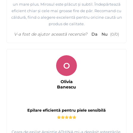
un mare plus. Mirosul este plăcut și subtil. Îndepărtează
eficient chiar și cele mai groase fire de păr. Recomand cu
căldură, fiind o alegere excelentă pentru oricine caută un
produs de calitate.
V-a fost de ajutor această recenzie?
Da
Nu
(
0
/
0
)
O
Olivia
Banescu
Epilare eficientă pentru piele sensibilă
Ceara de epilat Argintie ATHINA mi-a depășit așteptările.