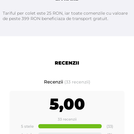
ATENTIE - aceasta ceara se trage cu benzi de hartie (nu se trage
Tariful per colet este 25 RON, iar toate comenzile cu valoare
cu mana)
de peste 399 RON beneficiaza de transport gratuit.
Ceară de calitate superioară
Italia
ATHINA
Fabricată in
pentru
Professional
RECENZII
Procedura de indepartare a parului pentru ceara
liposolubilă ATHINA
Recenzii
(33 recenzii)
1. Incalziti ceara in incalzitor pana la o temperatura de 38-40
5,00
°C.
2. Curatati zona pentru epilare cu lotiunea inainte de epilat cu
Aloe Vera ATHINA
33 recenzii
3. Pregatiti-va benzile pentru epilat si aveti grije ca rezerva de
5 stele
(33)
ceara sa fie incalzita.