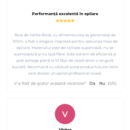
Performanță excelentă în epilare
Rola de hârtie Roial, cu dimensiunea sa generoasă de
100m, a fost o alegere inspirată pentru sesiunea mea de
epilare. Materialul este de calitate superioară, nu se
scamosează și nu lasă fibre. Este extrem de eficientă și
poți extrage până la 10 fâșii de ceară dintr-o singură
bucată. Recomand cu căldură acest produs tuturor celor
care doresc un epilat profesional acasă.
V-a fost de ajutor această recenzie?
Da
Nu
(
0
/
0
)
V
Victor