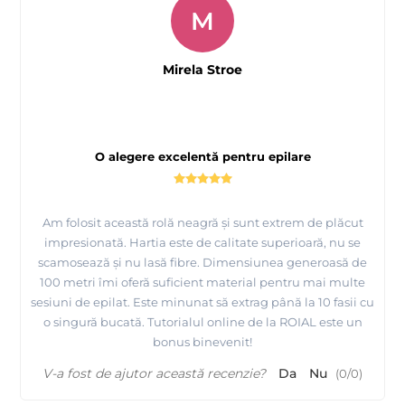
M
Mirela Stroe
O alegere excelentă pentru epilare
Am folosit această rolă neagră și sunt extrem de plăcut
impresionată. Hartia este de calitate superioară, nu se
scamosează și nu lasă fibre. Dimensiunea generoasă de
100 metri îmi oferă suficient material pentru mai multe
sesiuni de epilat. Este minunat să extrag până la 10 fasii cu
o singură bucată. Tutorialul online de la ROIAL este un
bonus binevenit!
V-a fost de ajutor această recenzie?
Da
Nu
(
0
/
0
)