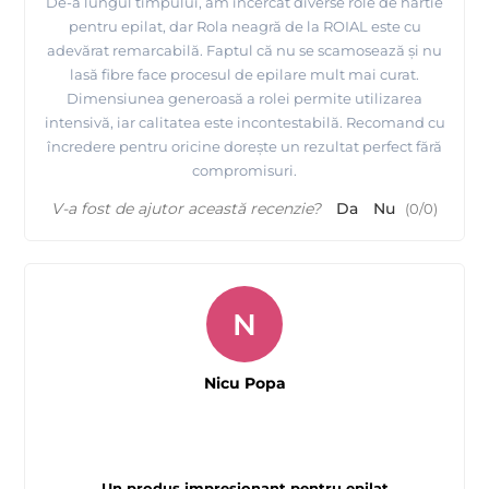
De-a lungul timpului, am încercat diverse role de hârtie
pentru epilat, dar Rola neagră de la ROIAL este cu
adevărat remarcabilă. Faptul că nu se scamosează și nu
lasă fibre face procesul de epilare mult mai curat.
Dimensiunea generoasă a rolei permite utilizarea
intensivă, iar calitatea este incontestabilă. Recomand cu
încredere pentru oricine dorește un rezultat perfect fără
compromisuri.
V-a fost de ajutor această recenzie?
Da
Nu
(
0
/
0
)
N
Nicu Popa
Un produs impresionant pentru epilat