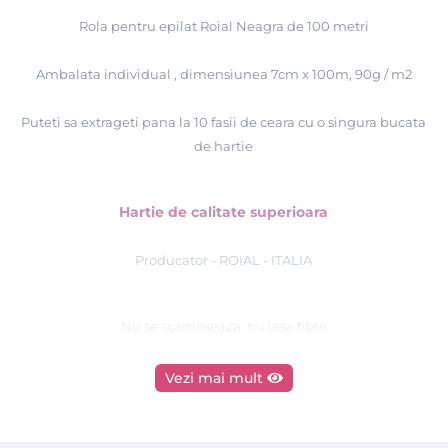
Rola pentru epilat Roial Neagra de 100 metri
Ambalata individual , dimensiunea 7cm x 100m, 90g / m2
Puteti sa extrageti pana la 10 fasii de ceara cu o singura bucata
de hartie
Hartie de calitate superioara
Producator - ROIAL - ITALIA
Nu se scamoseaza, nu lasa fibre
Vezi mai mult
Tutorial epilare cu ceară de unică folosinţă - ROIAL
Italia