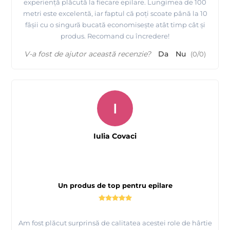
experiență plăcută la fiecare epilare. Lungimea de 100
metri este excelentă, iar faptul că poți scoate până la 10
fâșii cu o singură bucată economisește atât timp cât și
produs. Recomand cu încredere!
V-a fost de ajutor această recenzie?
Da
Nu
(
0
/
0
)
I
Iulia Covaci
Un produs de top pentru epilare
Am fost plăcut surprinsă de calitatea acestei role de hârtie