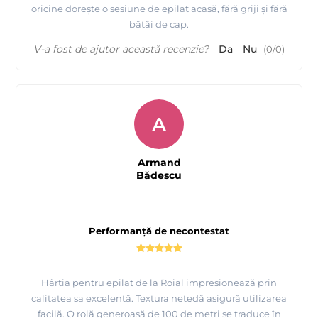
oricine dorește o sesiune de epilat acasă, fără griji și fără
bătăi de cap.
V-a fost de ajutor această recenzie?
Da
Nu
(
0
/
0
)
A
Armand
Bădescu
Performanță de necontestat
Hârtia pentru epilat de la Roial impresionează prin
calitatea sa excelentă. Textura netedă asigură utilizarea
facilă. O rolă generoasă de 100 de metri se traduce în