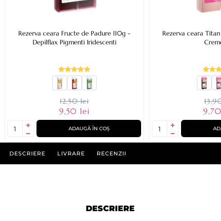
Rezerva ceara Fructe de Padure 110g -
Rezerva ceara Titan 
Depilflax Pigmenti Iridescenti
Crem
12,50 lei
13,90
9,50 lei
9,70
ADAUGĂ ÎN COȘ
AD
DESCRIERE
LIVRARE
RECENZII
DESCRIERE