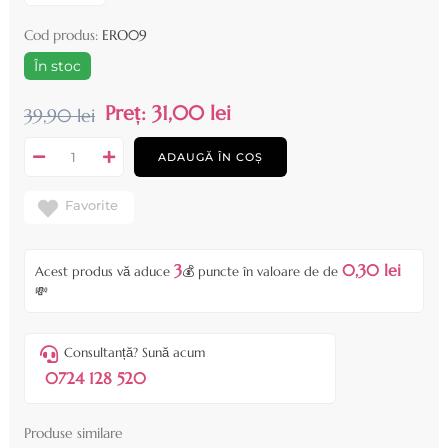
Cod produs:
ERO09
În stoc
Preț:
31,00 lei
39,90 lei
ADAUGĂ ÎN COȘ
Favorite
3
0,30 lei
Acest produs vă aduce
💰 puncte în valoare de de
💸
Consultanță? Sună acum
0724 128 520
Produse similare