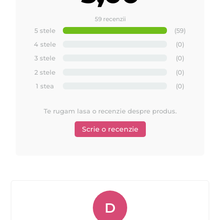
59 recenzii
5 stele
(59)
4 stele
(0)
3 stele
(0)
2 stele
(0)
1 stea
(0)
Te rugam lasa o recenzie despre produs.
Scrie o recenzie
D