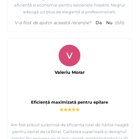
eficiență și economie pentru saloanele noastre. Negrul
adaugă un plus de eleganță și profesionalism.
V-a fost de ajutor această recenzie?
Da
Nu
(
0
/
0
)
V
Valeriu Morar
Eficiență maximizată pentru epilare
Am fost plăcut surprinsă de eficiența rolei de hârtie neagră
pentru epilat de la Roial. Calitatea superioară și designul
practic fac epilarea mult mai ușoară, extrăgând până la 10