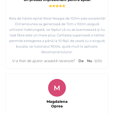
Rola de hârtie epilat Roial Neagra de 100m este excelentă!
Dimensiunea sa generoasă de 7cm x 100m asigură
utilizare îndelungată, iar faptul că nu se scamosează și nu
lasă fibre este un mare plus. Calitatea superioară a hârtiei
permite extragerea a până la 10 fâșii de ceară cu o singură
bucata, iar tutorialul ROIAL ajută mult la aplicare.
Recomand tuturor.
V-a fost de ajutor această recenzie?
Da
Nu
(
0
/
0
)
M
Magdalena
Oprea