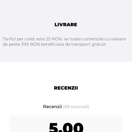
LIVRARE
Tariful per colet este 25 RON, iar toate comenzile cu valoare
de peste 399 RON beneficiaza de transport gratuit.
RECENZII
Recenzii
(59 recenzii)
5,00