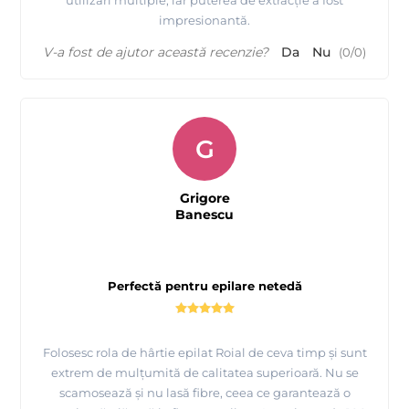
impresionantă.
V-a fost de ajutor această recenzie?
Da
Nu
(
0
/
0
)
G
Grigore
Banescu
Perfectă pentru epilare netedă
Folosesc rola de hârtie epilat Roial de ceva timp și sunt
extrem de mulțumită de calitatea superioară. Nu se
scamosează și nu lasă fibre, ceea ce garantează o