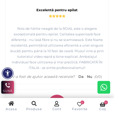
Excelentă pentru epilat
Rola de hârtie neagră de la ROIAL este o alegere
excepțională pentru epilat. Calitatea superioară face
diferența - nu lasă fibre și nu se scamosează. Este foarte
rezistentă, permițând utilizarea eficientă a unei singure
bucăți pentru până la 10 fasii de ceară. Plusul vine și prin
tutorialul video rapid și bine explicat. Ambalajul
individual face utilizarea și mai practică. FABRICATĂ ÎN
ITALIA - se simte profesionalismul!
V-a fost de ajutor această recenzie?
Da
Nu
(
0
/
0
)
SUNĂ
P
0
0
Acasa
Produse
Cont
Favorite
Coș