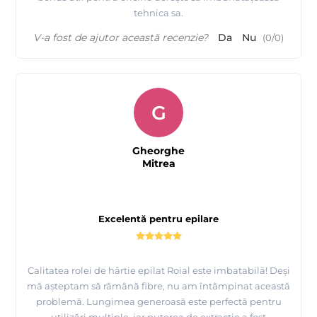
tehnica sa.
V-a fost de ajutor această recenzie?
Da
Nu
(
0
/
0
)
G
Gheorghe
Mitrea
Excelentă pentru epilare
Calitatea rolei de hârtie epilat Roial este imbatabilă! Deși
mă așteptam să rămână fibre, nu am întâmpinat această
problemă. Lungimea generoasă este perfectă pentru
utilizări multiple, iar puterea de extracție a fost