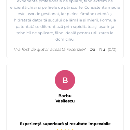
experiență profesională de epilare, fiind extrem de
eficientă chiar și pe firele de păr scurte. Consistența medie
este ușor de gestionat, iar pielea rămâne netedă și
hidratată datorită sucului de lămâie și mierii. Formula
patentată se diferențiază prin rapiditatea și ușurința
tehnicii de aplicare, fiind ideală pentru utilizarea la
domiciliu.
V-a fost de ajutor această recenzie?
Da
Nu
(
0
/
0
)
B
Barbu
Vasilescu
Experiență superioară și rezultate impecabile