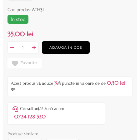
Cod produs:
ATH31
În stoc
35,00 lei
ADAUGĂ ÎN COȘ
Favorite
3
0,30 lei
Acest produs vă aduce
💰 puncte în valoare de de
💸
Consultanță? Sună acum
0724 128 520
Produse similare