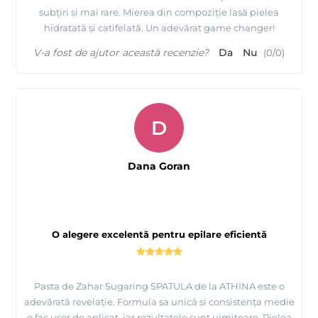
subțiri și mai rare. Mierea din compoziție lasă pielea
hidratată și catifelată. Un adevărat game changer!
V-a fost de ajutor această recenzie?
Da
Nu
(
0
/
0
)
D
Dana Goran
O alegere excelentă pentru epilare eficientă
Pasta de Zahar Sugaring SPATULA de la ATHINA este o
adevărată revelație. Formula sa unică și consistența medie
o fac ușor de aplicat, iar rezultatele sunt uimitoare. Pielea