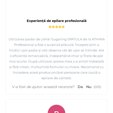
Experiență de epilare profesională
Utilizarea pastei de zahăr Sugaring SPATULA de la ATHINA
Professional a fost o surpriză plăcută. Începeți prin a
încălzi ușor pasta și veți observa cât de ușor se întinde. Are
o eficiență remarcabilă, îndepărtând chiar și firele de păr
mai scurte. După utilizare, pielea mea s-a simțit hidratată
și fără iritații, mulțumită formulei cu miere. Recomand cu
încredere acest produs oricărei persoane care caută o
epilare de calitate.
V-a fost de ajutor această recenzie?
Da
Nu
(
0
/
0
)