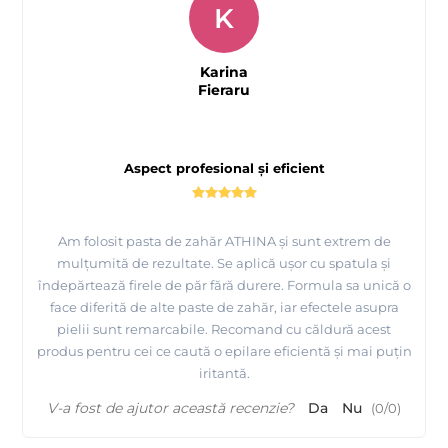
- puteti trage aceasta pasta de zahar si cu ajutorul spatulei,
K
astfel nu veti mai avea nevoie de benzi.
Karina
- Conține ingrediente naturale: sucroză, apă, acid citric, miere.
Fieraru
- depozitati produsul într-un loc uscat si răcoros.
Aspect profesional și eficient
- termen de valabilitate: 12 luni de la deschidere
ATHINA Professional
Fabricat in Italia pentru
Am folosit pasta de zahăr ATHINA și sunt extrem de
mulțumită de rezultate. Se aplică ușor cu spatula și
600g / 450ml
prezentare: cutie din plastic cu capac de
.
îndepărtează firele de păr fără durere. Formula sa unică o
face diferită de alte paste de zahăr, iar efectele asupra
pielii sunt remarcabile. Recomand cu căldură acest
Tutorial Epilare cu Pasta de Zahar - Sugaring SPATULA
produs pentru cei ce caută o epilare eficientă și mai puțin
- ATHINA Professional
iritantă.
V-a fost de ajutor această recenzie?
Da
Nu
(
0
/
0
)