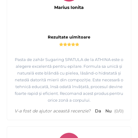
cel mai important la epilarea cu zahar ai siguranta ca nu poate
Marius Ionita
Este un produs 100% NATURAL si 100%
fi refolosit.
IGIENIC !
Se recomanda folosirea unei lotiuni inainte de epilare cu
Rezultate uimitoare
ATHINA Professional
Aloe Vera de la
pentru a degresa pielea
si, implicit laptele cu Aloe Vera dupa epilare ce hidrateaza
pielea in profunzime imediat dupa procesul de epilare.
Pasta de zahăr Sugaring SPATULA de la ATHINA este o
alegere excelentă pentru epilare. Formula sa unică și
naturală este blândă cu pielea, lăsând-o hidratată și
netedă datorită mierii din compoziție. Este necesară o
Mod de folosire
:
tehnică educată, însă odată învățată, procesul devine
- incalziti cutia la 35-40°C
şi aşteptaţi până când capătă
foarte rapid și eficient. Recomand acest produs pentru
consistenţa unei mieri groase. Întindeţi cu
o spatulă în strat
orice zonă a corpului.
subţire în direcţia creşterii firelor de păr. Aplicaţi o bandă din
material textil
neţesut având grijă să adere bine. Smulgeţi
V-a fost de ajutor această recenzie?
Da
Nu
(
0
/
0
)
rapid şi cu forţă în sensul opus creşterii firelor de
păr. A nu se
lăsa la îndemâna copiilor.
A nu se aplica pe pielea afectata sau
iritata.