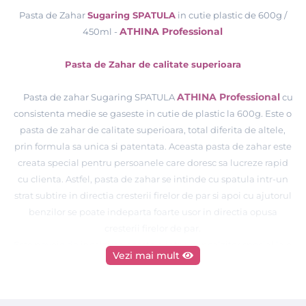
Pasta de Zahar
Sugaring SPATULA
in cutie plastic de 600g /
ATHINA Professional
450ml -
Pasta de Zahar de calitate superioara
ATHINA Professional
Pasta de zahar
Sugaring SPATULA
cu
consistenta medie se gaseste in cutie de plastic la 600g.
Este o
pasta de zahar de calitate superioara, total diferita de altele,
prin formula sa unica si patentata. Aceasta pasta de zahar este
creata special pentru persoanele care doresc sa lucreze rapid
cu clienta. Astfel, pasta de zahar se intinde cu spatula intr-un
strat subtire in directia cresterii firelor de par si apoi cu ajutorul
benzilor se poate indeparta foarte usor in directia opusa
cresterii firelor de par.
Este nevoie de incalzirea acesteia intr-un incalzitor special la o
Vezi mai mult
35-40°C
temperature de
pentru a putea fi folosita. In cazul in
care nu doriti sa folositi benzi la pasta de zahar, se poate trage
si cu ajutorul spatulei, daca stapanati bine aceasta tehnica.