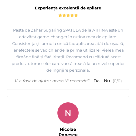
Experiență excelentă de epilare
Pasta de Zahar Sugaring SPATULA de la ATHINA este un
adevărat game-changer în rutina mea de epilare.
Consistența și formula unică fac aplicarea atât de ușoară,
iar efectele se văd chiar de la prima utilizare. Pielea mea
rămâne fină și fără iritații. Recomand cu căldură acest
produs tuturor celor care vor să treacă la un nivel superior
de îngrijire personală.
V-a fost de ajutor această recenzie?
Da
Nu
(
0
/
0
)
N
Nicolae
Popescu