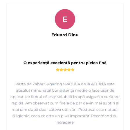
E
Eduard Dinu
O experiență excelentă pentru pielea fină
Pasta de Zahar Sugaring SPATULA de la ATHINA este
Tutorial Epilare cu Pasta de Zahar SOFT - ATHINA
absolut minunată! Consistența medie o face ușor de
Professional
aplicat, iar faptul că este solubilă în apă asigură o curățare
rapidă. Am observat cum firele de păr devin mai subțiri și
mai rare după doar câteva utilizări. Produsul este natural
și igienic, ceea ce este un plus important. Recomand cu
încredere!