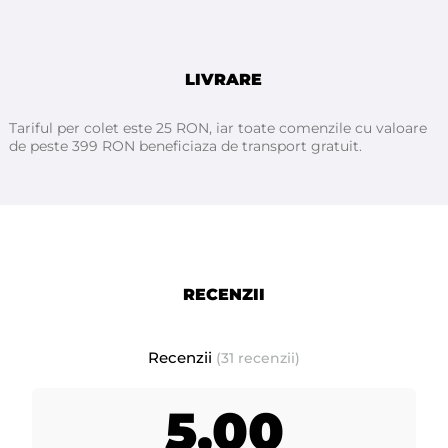
bunastarea clientei inainte si dupa epilare. Pot fi folosite atat
in saloanele de infrumusetare cat si acasa pentru a prelungi
perioada de crestere a firelor de par. Acest lucru se datoreaza
LIVRARE
continutului lor de ingrediente active naturale.
Tariful per colet este 25 RON, iar toate comenzile cu valoare
de peste 399 RON beneficiaza de transport gratuit.
ATHINA Professional
Fabricat in Italia pentru
- prezentare: la flacon de 500 ml
RECENZII
- termen de valabilitate: 24 luni de la deschiderea flaconului
Recenzii
(31 recenzii)
- depozitati produsul într-un loc uscat si răcoros.
5,00