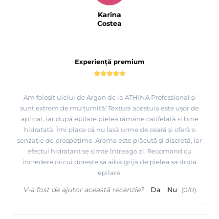
Karina
Costea
Experiență premium
Am folosit uleiul de Argan de la ATHINA Professional și
sunt extrem de mulțumită! Textura acestuia este ușor de
aplicat, iar după epilare pielea rămâne catifelată și bine
hidratată. Îmi place că nu lasă urme de ceară și oferă o
senzație de prospețime. Aroma este plăcută și discretă, iar
efectul hidratant se simte întreaga zi. Recomand cu
încredere oricui dorește să aibă grijă de pielea sa după
epilare.
V-a fost de ajutor această recenzie?
Da
Nu
(
0
/
0
)