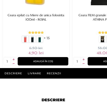
Ceara epilat cu Miere de unica folosinta
Ceara FILM granule e
100ml - ROIAL
ATHINA 
+ 15
6,50 lei
58,00
4,90 lei
48,0
ADAUGĂ ÎN COȘ
AD
DESCRIERE
LIVRARE
RECENZII
DESCRIERE