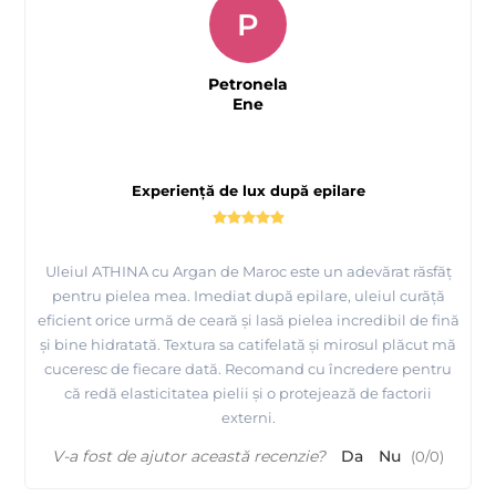
P
Petronela
Ene
Experiență de lux după epilare
Uleiul ATHINA cu Argan de Maroc este un adevărat răsfăț
pentru pielea mea. Imediat după epilare, uleiul curăță
eficient orice urmă de ceară și lasă pielea incredibil de fină
și bine hidratată. Textura sa catifelată și mirosul plăcut mă
cuceresc de fiecare dată. Recomand cu încredere pentru
că redă elasticitatea pielii și o protejează de factorii
externi.
V-a fost de ajutor această recenzie?
Da
Nu
(
0
/
0
)