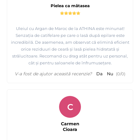
Pielea ca mătasea
Uleiul cu Argan de Maroc de la ATHINA este minunat!
Senzația de catifelare pe care o lasă după epilare este
incredibilă. De asemenea, am observat că elimină eficient
orice reziduuri de ceară și lasă pielea hidratată și
strălucitoare. Recomand cu drag atât pentru uz personal,
cât și pentru saloanele de înfrumusețare.
V-a fost de ajutor această recenzie?
Da
Nu
(
0
/
0
)
C
Carmen
Cioara