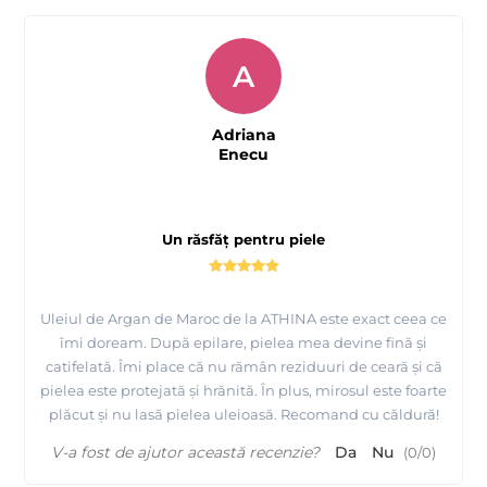
A
Adriana
Enecu
Un răsfăț pentru piele
Uleiul de Argan de Maroc de la ATHINA este exact ceea ce
îmi doream. După epilare, pielea mea devine fină și
catifelată. Îmi place că nu rămân reziduuri de ceară și că
pielea este protejată și hrănită. În plus, mirosul este foarte
plăcut și nu lasă pielea uleioasă. Recomand cu căldură!
V-a fost de ajutor această recenzie?
Da
Nu
(
0
/
0
)