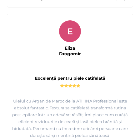
E
Eliza
Dragomir
Excelență pentru piele catifelată
Uleiul cu Argan de Maroc de la ATHINA Professional este
absolut fantastic. Textura sa catifelată transformă rutina
post-epilare într-un adevărat răsfăț. Îmi place cum curăță
eficient reziduurile de ceară și lasă pielea hrănită și
hidratată. Recomand cu încredere oricărei persoane care
dorește să-și mențină pielea sănătoasă!