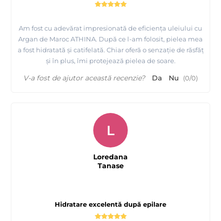
Am fost cu adevărat impresionată de eficiența uleiului cu
Argan de Maroc ATHINA. După ce l-am folosit, pielea mea
a fost hidratată și catifelată. Chiar oferă o senzație de răsfăț
și în plus, îmi protejează pielea de soare.
V-a fost de ajutor această recenzie?
Da
Nu
(
0
/
0
)
L
Loredana
Tanase
Hidratare excelentă după epilare