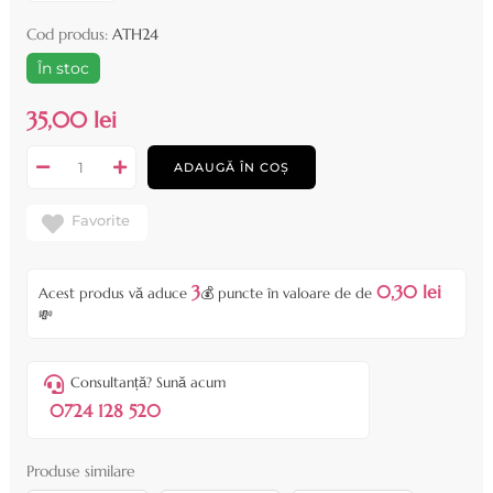
Cod produs:
ATH24
În stoc
35,00 lei
ADAUGĂ ÎN COȘ
Favorite
3
0,30 lei
Acest produs vă aduce
💰 puncte în valoare de de
💸
Consultanță? Sună acum
0724 128 520
Produse similare