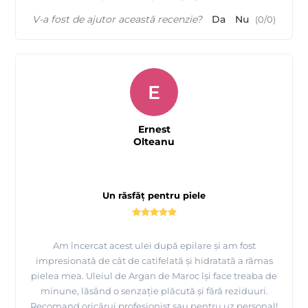
V-a fost de ajutor această recenzie?
Da
Nu
(
0
/
0
)
E
Ernest
Olteanu
Un răsfăț pentru piele
Am încercat acest ulei după epilare și am fost
impresionată de cât de catifelată și hidratată a rămas
pielea mea. Uleiul de Argan de Maroc își face treaba de
minune, lăsând o senzație plăcută și fără reziduuri.
Recomand oricărui profesionist sau pentru uz personal!