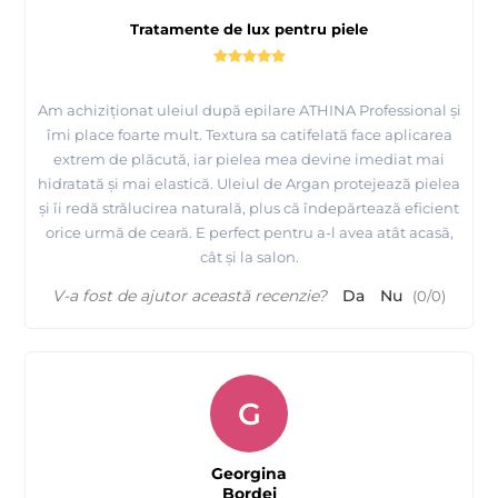
Tratamente de lux pentru piele
Am achiziționat uleiul după epilare ATHINA Professional și
îmi place foarte mult. Textura sa catifelată face aplicarea
extrem de plăcută, iar pielea mea devine imediat mai
hidratată și mai elastică. Uleiul de Argan protejează pielea
și îi redă strălucirea naturală, plus că îndepărtează eficient
orice urmă de ceară. E perfect pentru a-l avea atât acasă,
cât și la salon.
V-a fost de ajutor această recenzie?
Da
Nu
(
0
/
0
)
G
Georgina
Bordei