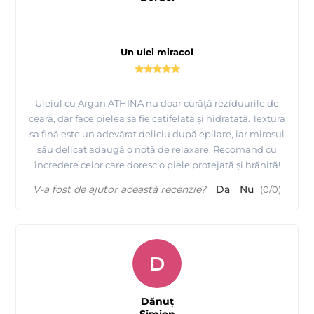
Un ulei miracol
Uleiul cu Argan ATHINA nu doar curăță reziduurile de
ceară, dar face pielea să fie catifelată și hidratată. Textura
sa fină este un adevărat deliciu după epilare, iar mirosul
său delicat adaugă o notă de relaxare. Recomand cu
încredere celor care doresc o piele protejată și hrănită!
V-a fost de ajutor această recenzie?
Da
Nu
(
0
/
0
)
D
Dănuț