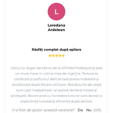
L
Loredana
Ardelean
Răsfăț complet după epilare
Uleiul cu Argan de Maroc de la ATHINA Professional este
un must-have în rutina mea de îngrijire. Textura sa
catifelată și parfumul delicat lasă pielea hidratată și
revitalizată după fiecare utilizare. Reziduurile de ceară
sunt ușor îndepărtate, iar pielea rămâne moale și
protejată. Recomand cu încredere tuturor care doresc o
experiență luxoasă și eficientă după epilare.
V-a fost de ajutor această recenzie?
Da
Nu
(
0
/
0
)