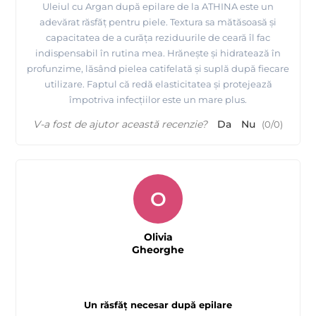
Uleiul cu Argan după epilare de la ATHINA este un
adevărat răsfăț pentru piele. Textura sa mătăsoasă și
capacitatea de a curăța reziduurile de ceară îl fac
indispensabil în rutina mea. Hrănește și hidratează în
profunzime, lăsând pielea catifelată și suplă după fiecare
utilizare. Faptul că redă elasticitatea și protejează
împotriva infecțiilor este un mare plus.
V-a fost de ajutor această recenzie?
Da
Nu
(
0
/
0
)
O
Olivia
Gheorghe
Un răsfăț necesar după epilare