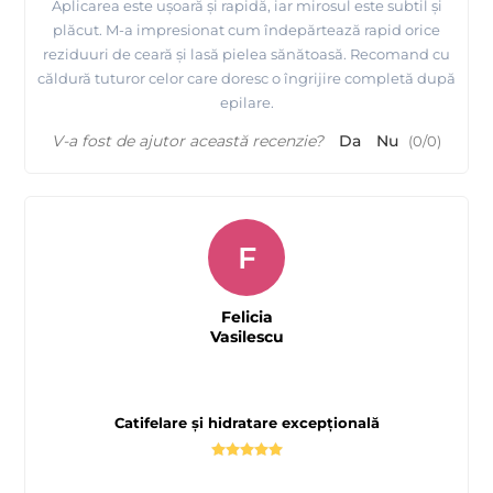
Aplicarea este ușoară și rapidă, iar mirosul este subtil și
plăcut. M-a impresionat cum îndepărtează rapid orice
reziduuri de ceară și lasă pielea sănătoasă. Recomand cu
căldură tuturor celor care doresc o îngrijire completă după
epilare.
V-a fost de ajutor această recenzie?
Da
Nu
(
0
/
0
)
F
Felicia
Vasilescu
Catifelare și hidratare excepțională