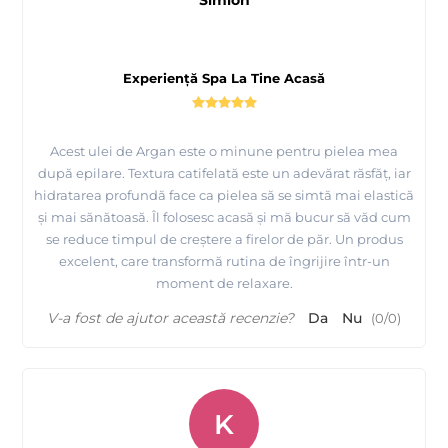
Simion
Experiență Spa La Tine Acasă
Acest ulei de Argan este o minune pentru pielea mea
după epilare. Textura catifelată este un adevărat răsfăț, iar
hidratarea profundă face ca pielea să se simtă mai elastică
și mai sănătoasă. Îl folosesc acasă și mă bucur să văd cum
se reduce timpul de creștere a firelor de păr. Un produs
excelent, care transformă rutina de îngrijire într-un
moment de relaxare.
V-a fost de ajutor această recenzie?
Da
Nu
(
0
/
0
)
K