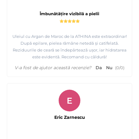
Îmbunătățire vizibilă a pielii
Uleiul cu Argan de Maroc de la ATHINA este extraordinar!
După epilare, pielea rămâne netedă și catifelată.
Reziduurile de ceară se îndepărtează ușor, iar hidratarea
este evidentă. Recomand cu căldură!
V-a fost de ajutor această recenzie?
Da
Nu
(
0
/
0
)
E
Eric Zarnescu