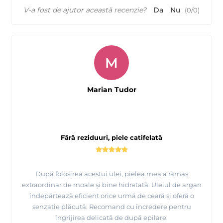
V-a fost de ajutor această recenzie?
Da
Nu
(
0
/
0
)
M
Marian Tudor
Fără reziduuri, piele catifelată
După folosirea acestui ulei, pielea mea a rămas
extraordinar de moale și bine hidratată. Uleiul de argan
îndepărtează eficient orice urmă de ceară și oferă o
senzație plăcută. Recomand cu încredere pentru
îngrijirea delicată de după epilare.