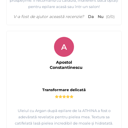
prospețime. Îl recomand cu căldură, indiferent dacă optați
pentru epilare acasă sau într-un salon!
V-a fost de ajutor această recenzie?
Da
Nu
(
0
/
0
)
A
Apostol
Constantinescu
Transformare delicată
Uleiul cu Argan după epilare de la ATHINA a fost o
adevărată revelație pentru pielea mea. Textura sa
catifelată lasă pielea incredibil de moale și hidratată.