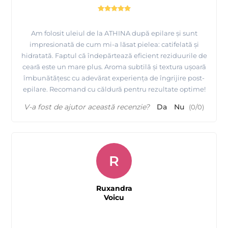
Am folosit uleiul de la ATHINA după epilare și sunt
impresionată de cum mi-a lăsat pielea: catifelată și
hidratată. Faptul că îndepărtează eficient reziduurile de
ceară este un mare plus. Aroma subtilă și textura ușoară
îmbunătățesc cu adevărat experiența de îngrijire post-
epilare. Recomand cu căldură pentru rezultate optime!
V-a fost de ajutor această recenzie?
Da
Nu
(
0
/
0
)
R
Ruxandra
Voicu