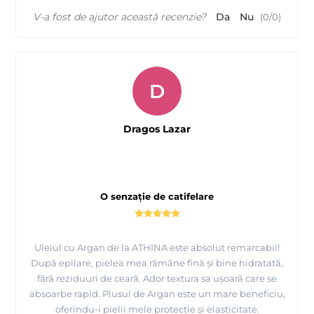
V-a fost de ajutor această recenzie?
Da
Nu
(
0
/
0
)
D
Dragos Lazar
O senzație de catifelare
Uleiul cu Argan de la ATHINA este absolut remarcabil!
După epilare, pielea mea rămâne fină și bine hidratată,
fără reziduuri de ceară. Ador textura sa ușoară care se
absoarbe rapid. Plusul de Argan este un mare beneficiu,
oferindu-i pielii mele protecție și elasticitate.