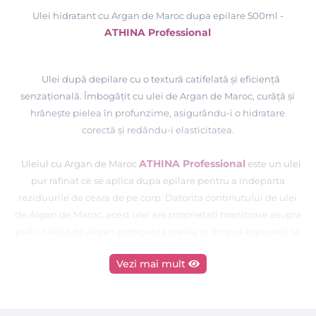
Ulei hidratant cu Argan de Maroc dupa epilare 500ml -
ATHINA Professional
Ulei după depilare cu o textură catifelată şi eficienţă
senzaţională. Îmbogăţit cu ulei de Argan de Maroc, curăţă şi
hrăneşte pielea în profunzime, asigurându-i o hidratare
corectă şi redându-i elasticitatea.
ATHINA Professional
Uleiul cu Argan de Maroc
este un ulei
pur rafinat ce se aplica dupa epilare pentru a indeparta
reziduurile de ceara de pe corp. Datorita continutului de ulei
de Argan de Maroc, acest ulei are proprietati hranitoare asupra
pielii. Uleiul de Argan protejeaza pielea in timpul expunerii la
soare si ajuta la recuperarea PH-ului pielii. Hraneste si
Vezi mai mult
hidrateaza pielea uscata protejand-o importiva infectiilor.
ATHINA Professional
Lotiunile si uleiurile
au fost
concepute special pentru imbunatatirea aspectului pielii si