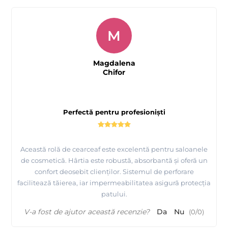
M
Magdalena
Chifor
Perfectă pentru profesioniști
Această rolă de cearceaf este excelentă pentru saloanele
de cosmetică. Hârtia este robustă, absorbantă și oferă un
confort deosebit clienților. Sistemul de perforare
facilitează tăierea, iar impermeabilitatea asigură protecția
patului.
V-a fost de ajutor această recenzie?
Da
Nu
(
0
/
0
)