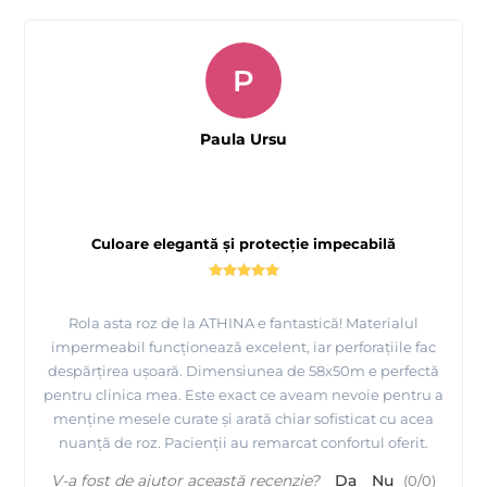
P
Paula Ursu
Culoare elegantă și protecție impecabilă
Rola asta roz de la ATHINA e fantastică! Materialul
impermeabil funcționează excelent, iar perforațiile fac
despărțirea ușoară. Dimensiunea de 58x50m e perfectă
pentru clinica mea. Este exact ce aveam nevoie pentru a
menține mesele curate și arată chiar sofisticat cu acea
nuanță de roz. Pacienții au remarcat confortul oferit.
V-a fost de ajutor această recenzie?
Da
Nu
(
0
/
0
)