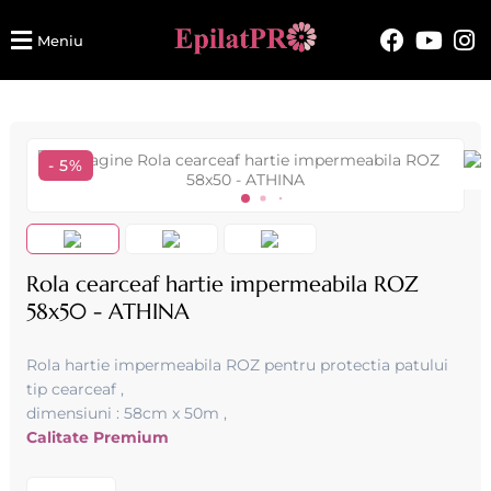
Meniu
- 5%
Rola cearceaf hartie impermeabila ROZ
58x50 - ATHINA
Rola hartie impermeabila ROZ pentru protectia patului
tip cearceaf ,
dimensiuni : 58cm x 50m ,
Calitate Premium