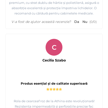
premium, cu strat dublu de hârtie și polietilenă, asigură o
absorbție excelentă și protecție împotriva lichidelor. O
recomand cu căldură pentru cabinetele medicale.
V-a fost de ajutor această recenzie?
Da
Nu
(
0
/
0
)
C
Cecilia Szabo
Produs esențial și de calitate superioară
Rola de cearceaf roz de la Athina este revoluționară!
Rezistența impermeabilă și perforațiile precise fac