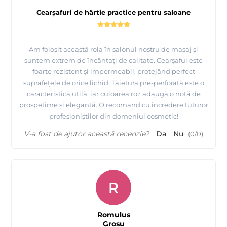
Cearșafuri de hârtie practice pentru saloane
Am folosit această rola în salonul nostru de masaj și
suntem extrem de încântați de calitate. Cearșaful este
foarte rezistent și impermeabil, protejând perfect
suprafețele de orice lichid. Tăietura pre-perforată este o
caracteristică utilă, iar culoarea roz adaugă o notă de
prospețime și eleganță. O recomand cu încredere tuturor
profesioniștilor din domeniul cosmetic!
V-a fost de ajutor această recenzie?
Da
Nu
(
0
/
0
)
R
Romulus
Grosu