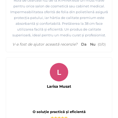
Rola de cearceaf roz de la ATHINA este un must-have
pentru orice salon de cosmetică sau cabinet medical.
Impermeabilitatea oferită de folia din polietilenă asigură
protecția patului, iar hârtia de calitate premium este
absorbantă și confortabilă. Pretăierea la 38 cm face
utilizarea facilă și eficientă. Un produs de calitate
superioară, ideal pentru un mediu curat și profesionist.
V-a fost de ajutor această recenzie?
Da
Nu
(
0
/
0
)
L
Larisa Musat
O soluție practică și eficientă