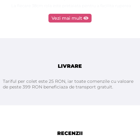
La fiecare 38cm rola este pretaiata pentru a facilita ruperea
acesteia.
Vezi mai mult
Folia de plastic prin densitatea și structura ridicată asigură
hidroizolația rolei, astfel încât lichidele care pot apărea în
timpul procedurii / examinării să nu murdărească patul.
Foaia de hârtie, pe de o parte, asigură absorbția suficientă a
lichidelor și, pe de altă parte, oferă clientului / pacientului
LIVRARE
examinat o senzație de confort și curățenie.
Tariful per colet este 25 RON, iar toate comenzile cu valoare
de peste 399 RON beneficiaza de transport gratuit.
Poate fi folosita in:
- saloane de cosmetica
- clinici de infrumusetare si remodelare corporala;
- saloane de masaj;
- cabinete medicale, stomatologice, ginecologice etc.
- clinici și spitale
RECENZII