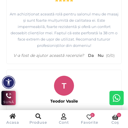
Am achiziționat această rolă pentru salonul meu de masaj
și sunt foarte mulțumită de calitatea ei. Este
impermeabilă, foarte rezistentă și oferă un confort
deosebit clienților mei. Faptul că este perforată la 38 cm o
face extrem de ușor de utilizat. Recomand tuturor
profesioniștilor din domeniu!
V-a fost de ajutor această recenzie?
Da
Nu
(
0
/
0
)
T
Teodor Vasile
SUNĂ
0
0
Acasa
Produse
Cont
Favorite
Coș