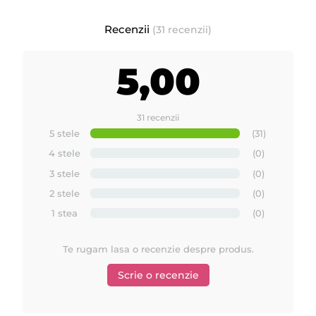
Dimensiuni:
58 centimetri x 50 metri
Recenzii
(31 recenzii)
Rola este ambalata individual in folie de plastic, un bax
5,00
contine 12 role.
31 recenzii
5 stele
(31)
4 stele
(0)
3 stele
(0)
2 stele
(0)
1 stea
(0)
Te rugam lasa o recenzie despre produs.
Scrie o recenzie