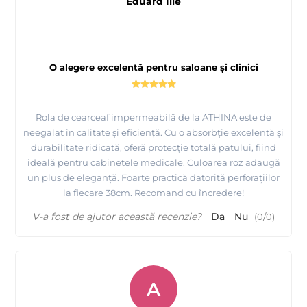
Eduard Ilie
O alegere excelentă pentru saloane și clinici
Rola de cearceaf impermeabilă de la ATHINA este de
neegalat în calitate și eficiență. Cu o absorbție excelentă și
durabilitate ridicată, oferă protecție totală patului, fiind
ideală pentru cabinetele medicale. Culoarea roz adaugă
un plus de eleganță. Foarte practică datorită perforațiilor
la fiecare 38cm. Recomand cu încredere!
V-a fost de ajutor această recenzie?
Da
Nu
(
0
/
0
)
A