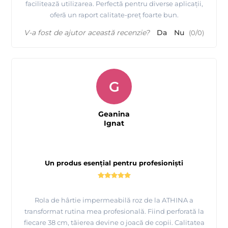
facilitează utilizarea. Perfectă pentru diverse aplicații,
oferă un raport calitate-preț foarte bun.
V-a fost de ajutor această recenzie?
Da
Nu
(
0
/
0
)
G
Geanina
Ignat
Un produs esențial pentru profesioniști
Rola de hârtie impermeabilă roz de la ATHINA a
transformat rutina mea profesională. Fiind perforată la
fiecare 38 cm, tăierea devine o joacă de copii. Calitatea