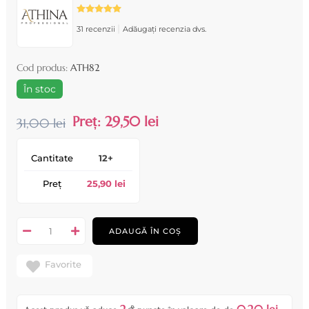
|
31 recenzii
Adăugați recenzia dvs.
Cod produs:
ATH82
În stoc
Preț:
29,50 lei
31,00 lei
Cantitate
12+
Preț
25,90 lei
ADAUGĂ ÎN COȘ
Favorite
2
0,20 lei