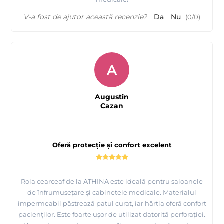
V-a fost de ajutor această recenzie?
Da
Nu
(
0
/
0
)
A
Augustin
Cazan
Oferă protecție și confort excelent
Rola cearceaf de la ATHINA este ideală pentru saloanele
de înfrumusețare și cabinetele medicale. Materialul
impermeabil păstrează patul curat, iar hârtia oferă confort
pacienților. Este foarte ușor de utilizat datorită perforației.