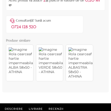
Acest produs vă aduce
💰 puncte în valoare de de
💸
Consultanță? Sună acum
0724 128 520
Produse similare
DESCRIERE
LIVRARE
RECENZII