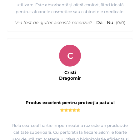
utilizare. Este absorbantă și oferă confort, fiind ideală
pentru saloanele cosmetice sau cabinetele medicale.
V-a fost de ajutor această recenzie?
Da
Nu
(
0
/
0
)
C
Cristi
Dragomir
Produs excelent pentru protecția patului
Rola cearceaf hartie impermeabila roz este un produs de
calitate superioară. Cu perforații la fiecare 38cm, e foarte
ușor de utilizat. Materialul oferă o hidroizolație eficientă și