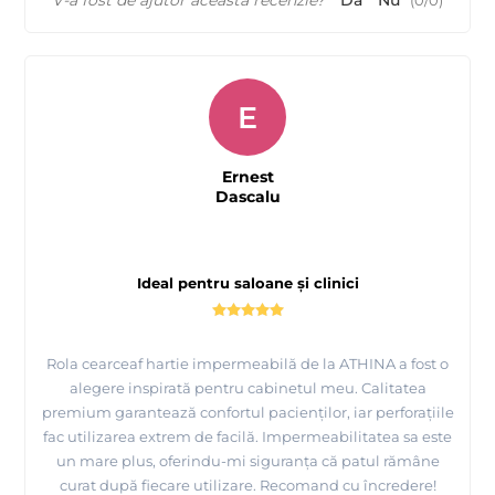
V-a fost de ajutor această recenzie?
Da
Nu
(
0
/
0
)
E
Ernest
Dascalu
Ideal pentru saloane și clinici
Rola cearceaf hartie impermeabilă de la ATHINA a fost o
alegere inspirată pentru cabinetul meu. Calitatea
premium garantează confortul pacienților, iar perforațiile
fac utilizarea extrem de facilă. Impermeabilitatea sa este
un mare plus, oferindu-mi siguranța că patul rămâne
curat după fiecare utilizare. Recomand cu încredere!