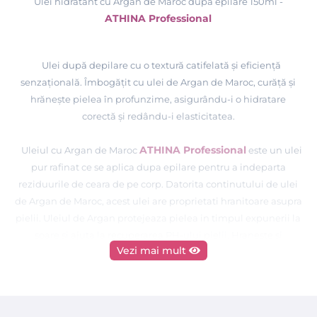
Ulei hidratant cu Argan de Maroc dupa epilare 150ml -
ATHINA Professional
Ulei după depilare cu o textură catifelată şi eficienţă
senzaţională. Îmbogăţit cu ulei de Argan de Maroc, curăţă şi
hrăneşte pielea în profunzime, asigurându-i o hidratare
corectă şi redându-i elasticitatea.
ATHINA Professional
Uleiul cu Argan de Maroc
este un ulei
pur rafinat ce se aplica dupa epilare pentru a indeparta
reziduurile de ceara de pe corp. Datorita continutului de ulei
de Argan de Maroc, acest ulei are proprietati hranitoare asupra
pielii. Uleiul de Argan protejeaza pielea in timpul expunerii la
soare si ajuta la recuperarea PH-ului pielii. Hraneste si
Vezi mai mult
hidrateaza pielea uscata protejand-o importiva infectiilor.
ATHINA Professional
Lotiunile si uleiurile
au fost
concepute special pentru imbunatatirea aspectului pielii si