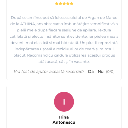
După ce am început să folosesc uleiul de Argan de Maroc
de la ATHINA, am observat o îmbunătățire semnificativă a
pielii mele după fiecare sesiune de epilare. Textura
catifelată și efectul hrănitor sunt evidente, iar pielea mea a
devenit mai elastică și mai hidratată. Un plus îl reprezintă
îndepărtarea ușoară a reziduurilor de ceară și mirosul
plăcut. Recomand cu căldură utilizarea acestui produs
atât acasă, cât și în vacanțe.
V-a fost de ajutor această recenzie?
Da
Nu
(
0
/
0
)
I
Irina
Antonescu