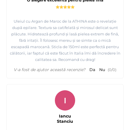
O alegere excelentă pentru pielea fină
Uleiul cu Argan de Maroc de la ATHINA este o revelație
după epilare. Textura sa catifelată și mirosul delicat sunt
plăcute. Hidratează profund și lasă pielea extrem de fină,
fără iritații. Îl folosesc mereu și se simte ca o mică
escapadă marocană. Sticla de 150ml este perfectă pentru
călătorii, iar faptul că este făcut în Italia îmi dă încredere în
calitatea sa. Recomand cu drag!
V-a fost de ajutor această recenzie?
Da
Nu
(
0
/
0
)
I
Iancu
Stanciu