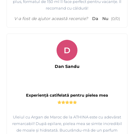
plus, formatul de 150 ml îl face perfect pentru vacanțe. Îl
recomand cu căldură!
V-a fost de ajutor această recenzie?
Da
Nu
(
0
/
0
)
D
Dan Sandu
Experiență catifelată pentru pielea mea
Uleiul cu Argan de Maroc de la ATHINA este cu adevărat
remarcabil! După epilare, pielea mea se simte incredibil
de moale și hidratată. Bucurându-mă de un parfum