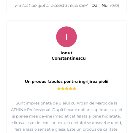
V-a fost de ajutor această recenzie?
Da
Nu
(
0
/
0
)
I
Ionut
Constantinescu
Un produs fabulos pentru îngrijirea pielii
Sunt impresionată de uleiul cu Argan de Maroc de la
ATHINA Professional. După fiecare epilare, aplic acest ulei
și pielea mea devine imediat catifelată și bine hidratată.
Mirosul este delicat, iar textura uleiului se absoarbe rapid,
fără a lăsa o senzație grasă. Este un produs de calitate,