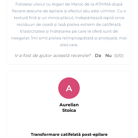
Folosesc uleiul cu Argan de Maroc de la ATHINA după
fiecare sesiune de epilare și efectul său este uimitor. Cu o
textură fină și un miros plăcut, îndepărtează rapid orice
reziduuri de ceară și lasă pielea extrem de catifelată.
Elasticitatea și hidratarea pe care le oferă sunt de
neegalat. Îmi simt pielea reîmprospătată și protejată, mai
ales vara.
V-a fost de ajutor această recenzie?
Da
Nu
(
0
/
0
)
A
Aurelian
Stoica
Transformare catifelată post-epilare