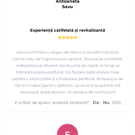
Antoaneta
Savu
Experiență catifelată și revitalizantă
Uleiul ATHINA cu Argan de Maroc a transformat total
rutina mea de îngrijire post-epilare. Textura sa catifelată
îndepărtează eficient reziduurile de ceară, în timp ce
hrănește pielea profund. De fiecare dată, pielea mea
capătă o elasticitate și o hidratare perfectă. Ambalajul de
150 ml e ideal pentru călătorii, iar aroma sa subtilă mă
relaxează după epilare. Un produs de neînlocuit!
V-a fost de ajutor această recenzie?
Da
Nu
(
0
/
0
)
E