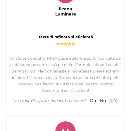
Ileana
Lumînare
Textură rafinată și eficiență
Am folosit uleiul ATHINA după epilare și sunt încântată de
catifelarea pe care o lasă pe piele. Formula rafinată cu ulei
de Argan din Maroc hrănește și hidratează pielea extrem
de bine. Mă bucur că ajută și la recuperarea pH-ului pielii.
Dimensiunea flaconului îl face ideal pentru călătorii.
Recomand cu încredere!
V-a fost de ajutor această recenzie?
Da
Nu
(
0
/
0
)