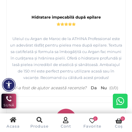
Hidratare impecabilă după epilare
Uleiul cu Argan de Maroc de la ATHINA Professional este
un adevărat răsfăț pentru pielea mea după epilare. Textura
sa catifelată și formula sa îmbogățită cu Argan fac minuni
în curățarea și hrănirea pielii. Oferă o hidratare profundă și
lasă pielea incredibil de elastică și sănătoasă. Ambalajul
de 150 ml este perfect pentru utilizare acasă sau în
vacanțe. Recomand cu căldură acest produs!
V-a fost de ajutor această recenzie?
Da
Nu
(
0
/
0
)
SUNĂ
L
0
0
Acasa
Produse
Cont
Favorite
Coș