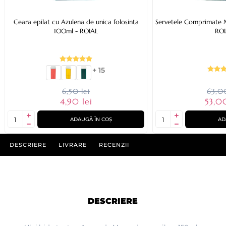
Ceara epilat cu Azulena de unica folosinta
Servetele Comprimate 
100ml - ROIAL
ROI
+ 15
6,50 lei
63,00
4,90 lei
53,0
ADAUGĂ ÎN COȘ
AD
DESCRIERE
LIVRARE
RECENZII
DESCRIERE