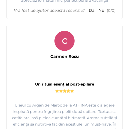
apreciez formatul mic, perfect pentru vacanțe!
V-a fost de ajutor această recenzie?
Da
Nu
(
0
/
0
)
C
Carmen Rosu
Un ritual esențial post-epilare
Uleiul cu Argan de Maroc de la ATHINA este o alegere
inspirată pentru îngrijirea pielii după epilare. Textura sa
catifelată lasă pielea curată și hidratată. Aroma subtilă și
eficiența sa nutritivă fac din acest ulei un must-have. În