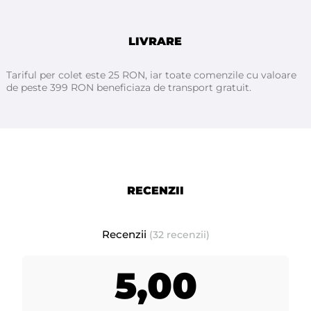
bunastarea clientei inainte si dupa epilare. Pot fi folosite atat
in saloanele de infrumusetare cat si acasa pentru a prelungi
perioada de crestere a firelor de par. Acest lucru se datoreaza
LIVRARE
continutului lor de ingrediente active naturale.
Tariful per colet este 25 RON, iar toate comenzile cu valoare
de peste 399 RON beneficiaza de transport gratuit.
ATHINA Professional
Fabricat in Italia pentru
- prezentare: la flacon de 150 ml - (format mic, ideal pentru
acasa sau in vacante)
RECENZII
- termen de valabilitate: 24 luni de la deschiderea flaconului
Recenzii
(32 recenzii)
- depozitati produsul într-un loc uscat si răcoros.
5,00