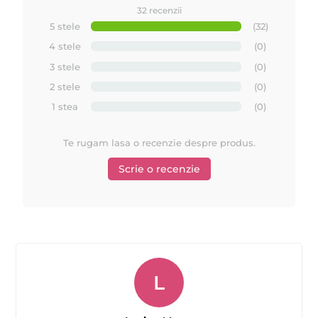
32 recenzii
5 stele
(32)
4 stele
(0)
3 stele
(0)
2 stele
(0)
1 stea
(0)
Te rugam lasa o recenzie despre produs.
Scrie o recenzie
L