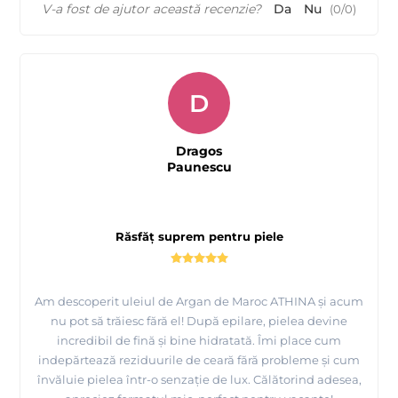
V-a fost de ajutor această recenzie?
Da
Nu
(
0
/
0
)
D
Dragos
Paunescu
Răsfăț suprem pentru piele
Am descoperit uleiul de Argan de Maroc ATHINA și acum
nu pot să trăiesc fără el! După epilare, pielea devine
incredibil de fină și bine hidratată. Îmi place cum
indepărtează reziduurile de ceară fără probleme și cum
învăluie pielea într-o senzație de lux. Călătorind adesea,