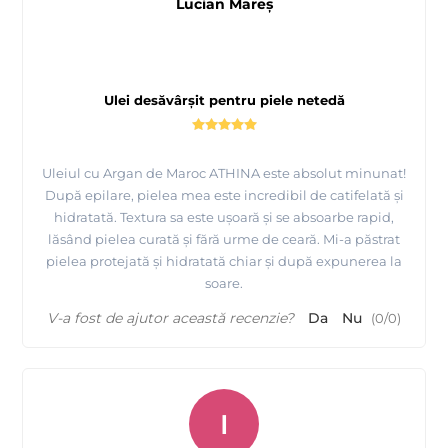
Lucian Mareş
Ulei desăvârșit pentru piele netedă
Uleiul cu Argan de Maroc ATHINA este absolut minunat!
După epilare, pielea mea este incredibil de catifelată și
hidratată. Textura sa este ușoară și se absoarbe rapid,
lăsând pielea curată și fără urme de ceară. Mi-a păstrat
pielea protejată și hidratată chiar și după expunerea la
soare.
V-a fost de ajutor această recenzie?
Da
Nu
(
0
/
0
)
I