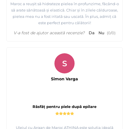
Maroc a reușit să hidrateze pielea în profunzime, făcând-o
să arate sănătoasă și elastică. Chiar și în zilele călduroase,
pielea mea nu a fost iritată sau uscată. În plus, admiț că
este perfect pentru călătorii!
V-a fost de ajutor această recenzie?
Da
Nu
(
0
/
0
)
S
Simon Varga
Răsfăț pentru piele după epilare
Uleiul cu Argan de Maroc ATHINA este soluția ideală