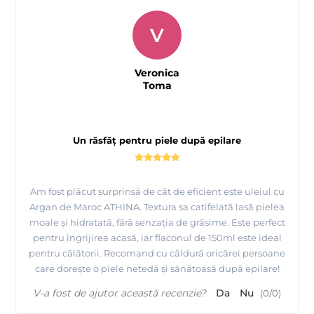
V
Veronica
Toma
Un răsfăț pentru piele după epilare
Am fost plăcut surprinsă de cât de eficient este uleiul cu
Argan de Maroc ATHINA. Textura sa catifelată lasă pielea
moale și hidratată, fără senzația de grăsime. Este perfect
pentru îngrijirea acasă, iar flaconul de 150ml este ideal
pentru călătorii. Recomand cu căldură oricărei persoane
care dorește o piele netedă și sănătoasă după epilare!
V-a fost de ajutor această recenzie?
Da
Nu
(
0
/
0
)