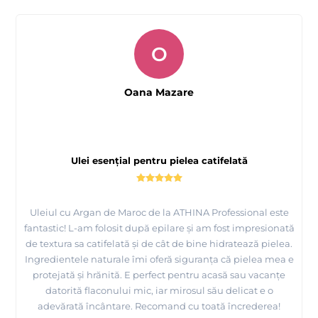
O
Oana Mazare
Ulei esențial pentru pielea catifelată
Uleiul cu Argan de Maroc de la ATHINA Professional este
fantastic! L-am folosit după epilare și am fost impresionată
de textura sa catifelată și de cât de bine hidratează pielea.
Ingredientele naturale îmi oferă siguranța că pielea mea e
protejată și hrănită. E perfect pentru acasă sau vacanțe
datorită flaconului mic, iar mirosul său delicat e o
adevărată încântare. Recomand cu toată încrederea!