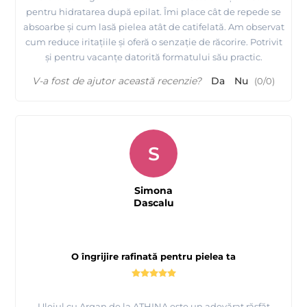
pentru hidratarea după epilat. Îmi place cât de repede se
absoarbe și cum lasă pielea atât de catifelată. Am observat
cum reduce iritațiile și oferă o senzație de răcorire. Potrivit
și pentru vacanțe datorită formatului său practic.
V-a fost de ajutor această recenzie?
Da
Nu
(
0
/
0
)
S
Simona
Dascalu
O îngrijire rafinată pentru pielea ta
Uleiul cu Argan de la ATHINA este un adevărat răsfăț