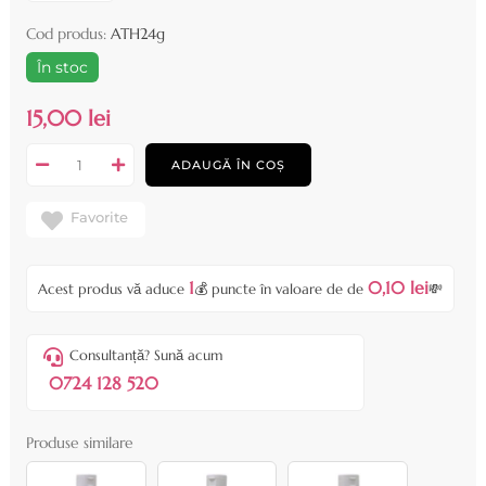
Cod produs:
ATH24g
În stoc
15,00 lei
ADAUGĂ ÎN COȘ
Favorite
1
0,10 lei
Acest produs vă aduce
💰 puncte în valoare de de
💸
Consultanță? Sună acum
0724 128 520
Produse similare