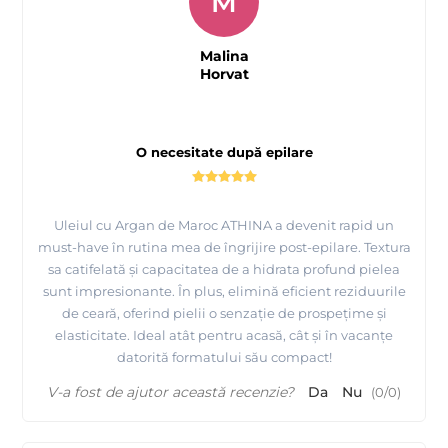
M
Malina
Horvat
O necesitate după epilare
Uleiul cu Argan de Maroc ATHINA a devenit rapid un
must-have în rutina mea de îngrijire post-epilare. Textura
sa catifelată și capacitatea de a hidrata profund pielea
sunt impresionante. În plus, elimină eficient reziduurile
de ceară, oferind pielii o senzație de prospețime și
elasticitate. Ideal atât pentru acasă, cât și în vacanțe
datorită formatului său compact!
V-a fost de ajutor această recenzie?
Da
Nu
(
0
/
0
)