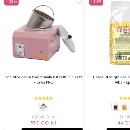
- 23%
- 14%
Incalzitor ceara traditionala 1Litru ROZ cu sita
Ceara FILM granule el
- Linea·PRO
Alba - E
690,00 lei
51,00
530,00 lei
44,0