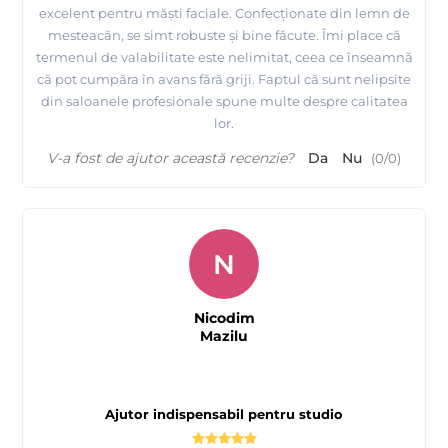
excelent pentru măști faciale. Confecționate din lemn de
mesteacăn, se simt robuste și bine făcute. Îmi place că
termenul de valabilitate este nelimitat, ceea ce înseamnă
că pot cumpăra în avans fără griji. Faptul că sunt nelipsite
din saloanele profesionale spune multe despre calitatea
lor.
V-a fost de ajutor această recenzie?
Da
Nu
(
0
/
0
)
N
Nicodim
Mazilu
Ajutor indispensabil pentru studio