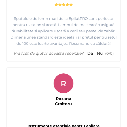
Spatulele de lemn mari de la EpilatPRO sunt perfecte
pentru uz salon și acasă. Lemnul de mesteacăn asigură
durabilitate și aplicare ușoară a cerii sau pastei de zahăr.
Dimensiunea standard este ideală, iar prețul pentru setul
de 100 este foarte avantajos. Recomand cu căldură!
V-a fost de ajutor această recenzie?
Da
Nu
(
0
/
0
)
R
Roxana
Croitoru
Instrumente esențiale pentru epilare