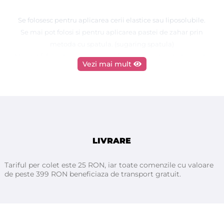
Se folosesc pentru aplicarea cerii elastice sau liposolubile.
Se mai pot folosi si pentru aplicarea pastei de zahar prin
metoda cu spatula. (sugaring spatula)
Mai pot fi folosite in aplicarea diferitelor masti in tratamente
Vezi mai mult
cosmetice.
Spatule fabricate din lemn de mesteacan.
Termen de valabilitate nelimitat
O cutie carton contine : 50 steruri
LIVRARE
Tariful per colet este 25 RON, iar toate comenzile cu valoare
de peste 399 RON beneficiaza de transport gratuit.