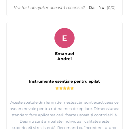
V-a fost de ajutor această recenzie?
Da
Nu
(
0
/
0
)
E
Emanuel
Andrei
Instrumente esențiale pentru epilat
Aceste spatule din lemn de mesteacăn sunt exact ceea ce
aveam nevoie pentru rutina mea de epilare. Dimensiunea
standard face aplicarea cerii foarte ușoară și controlabilă.
Deși nu sunt ambalate individual, calitatea este
superioară și rezistentă. Recomand cu încredere tuturor