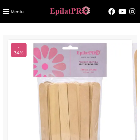
Meniu
-
34%