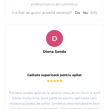
profesioniștilor din cosmetică.
V-a fost de ajutor această recenzie?
Da
Nu
(
0
/
0
)
D
Diana Sanda
Calitate superioară pentru epilat
Folosesc aceste spatule la salonul meu de ani buni și sunt
foarte mulțumită. Sunt perfecte pentru aplicarea cerii
elastice și pastei de zahar. Dimensiunea standard le face
ușor de manevrat, iar materialul din lemn de mesteacăn