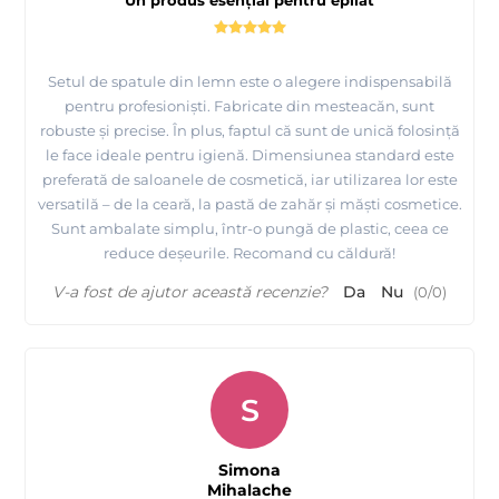
Un produs esențial pentru epilat
Setul de spatule din lemn este o alegere indispensabilă
pentru profesioniști. Fabricate din mesteacăn, sunt
robuste și precise. În plus, faptul că sunt de unică folosință
le face ideale pentru igienă. Dimensiunea standard este
preferată de saloanele de cosmetică, iar utilizarea lor este
versatilă – de la ceară, la pastă de zahăr și măști cosmetice.
Sunt ambalate simplu, într-o pungă de plastic, ceea ce
reduce deșeurile. Recomand cu căldură!
V-a fost de ajutor această recenzie?
Da
Nu
(
0
/
0
)
S
Simona
Mihalache