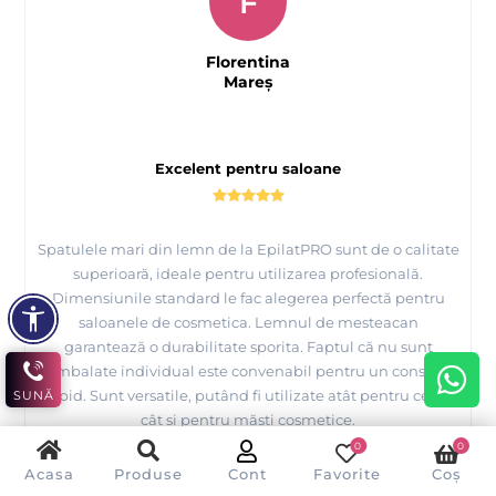
F
Florentina
Mareş
Excelent pentru saloane
Spatulele mari din lemn de la EpilatPRO sunt de o calitate
superioară, ideale pentru utilizarea profesională.
Dimensiunile standard le fac alegerea perfectă pentru
saloanele de cosmetica. Lemnul de mesteacan
garantează o durabilitate sporita. Faptul că nu sunt
ambalate individual este convenabil pentru un consum
rapid. Sunt versatile, putând fi utilizate atât pentru ceară
SUNĂ
cât și pentru măști cosmetice.
0
0
V-a fost de ajutor această recenzie?
Da
Nu
(
0
/
0
)
Acasa
Produse
Cont
Favorite
Coș