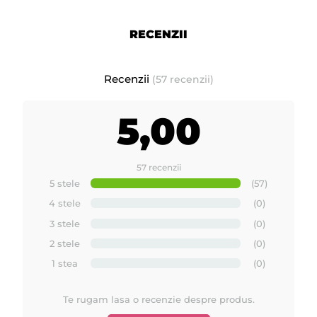
RECENZII
Recenzii
(57 recenzii)
5,00
57 recenzii
5 stele
(57)
4 stele
(0)
3 stele
(0)
2 stele
(0)
1 stea
(0)
Te rugam lasa o recenzie despre produs.