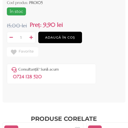
Cod produs:
PRO105
În stoc
Preț:
9,90 lei
15,00 lei
ADAUGĂ ÎN COȘ
Favorite
Consultanță? Sună acum
0724 128 520
PRODUSE CORELATE