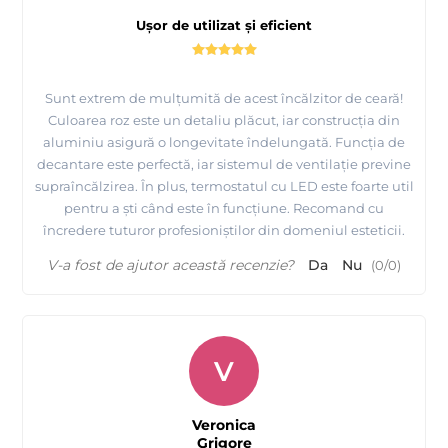
Ușor de utilizat și eficient
Sunt extrem de mulțumită de acest încălzitor de ceară!
Culoarea roz este un detaliu plăcut, iar construcția din
aluminiu asigură o longevitate îndelungată. Funcția de
decantare este perfectă, iar sistemul de ventilație previne
supraîncălzirea. În plus, termostatul cu LED este foarte util
pentru a ști când este în funcțiune. Recomand cu
încredere tuturor profesioniștilor din domeniul esteticii.
V-a fost de ajutor această recenzie?
Da
Nu
(
0
/
0
)
V
Veronica
Grigore