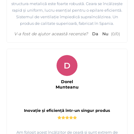
structura metalică este foarte robustă. Ceara se încălzește
rapid și uniform, lucru esențial pentru o epilare eficientă.
Sistemul de ventilație împiedică supraîncălzirea. Un
produs de calitate superioară, fabricat în Spania.
V-a fost de ajutor această recenzie?
Da
Nu
(
0
/
0
)
D
Dorel
Munteanu
Inovație și eficiență într-un singur produs
Am folosit acest încălzitor de ceară și sunt extrem de