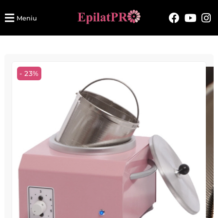
Meniu
- 23%