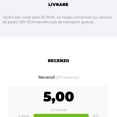
de ceara) din foaie de otel inoxidabil, cu diametrul orificiilor
LIVRARE
sitei sub 1mm.
Tariful per colet este 25 RON, iar toate comenzile cu valoare
de peste 399 RON beneficiaza de transport gratuit.
Caracteristici tehnice:
-
Placa lustruita de 1,2 mm grosime
- Baza de aluminiu de 1,5 mm grosime.
-
Filtru (sita) de inox c
u diametrul orificiilor sitei sub 1mm
RECENZII
-
Termostat pentru reglarea temperaturii.
.
- Rezistenta metalica 150W
- Standard RoHS
Recenzii
(27 recenzii)
- Tensiune de 230 V - 50 Hz.
- Putere maxima 150W.
5,00
- Pictura epoxidica.
- Standardele CE pentru joasă tensiune.
27 recenzii
5 stele
(27)