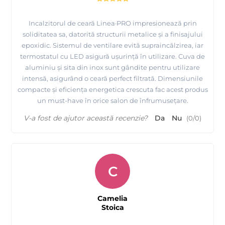
Incalzitorul de ceară Linea·PRO impresionează prin
soliditatea sa, datorită structurii metalice și a finisajului
epoxidic. Sistemul de ventilare evită supraincălzirea, iar
termostatul cu LED asigură ușurință în utilizare. Cuva de
aluminiu și sita din inox sunt gândite pentru utilizare
intensă, asigurând o ceară perfect filtrată. Dimensiunile
compacte și eficiența energetica crescuta fac acest produs
un must-have în orice salon de înfrumusețare.
V-a fost de ajutor această recenzie?
Da
Nu
(
0
/
0
)
C
Camelia
Stoica