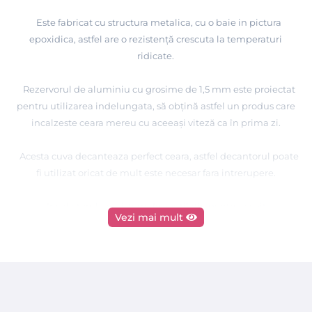
Este fabricat cu structura metalica, cu o baie in pictura
epoxidica, astfel are o rezistenţă crescuta la temperaturi
ridicate.
Rezervorul de aluminiu cu grosime de 1,5 mm este proiectat
pentru utilizarea indelungata, să obţină astfel un produs care
incalzeste ceara mereu cu aceeaşi viteză ca în prima zi.
Acesta cuva decanteaza perfect ceara, astfel decantorul poate
fi utilizat oricat de mult este necesar fara intrerupere.
Incalzitorul are sistem de ventilatie pentru a evita
Vezi mai mult
supraîncălzirea aparatului.
Termostatul este prevazut cu indicator LED care va arata
cand acesta intra in functiune
Acest incalzitor de ceara este prevazut cu sita din inox (filtru