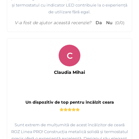
și termostatul cu indicator LED contribuie la o experiență
de utilizare fără egal.
V-a fost de ajutor această recenzie?
Da
Nu
(
0
/
0
)
C
Claudia Mihai
Un dispozitiv de top pentru încălzit ceara
Sunt extrem de mulțumită de acest încălzitor de ceară
ROZ Linea·PRO! Construcția metalică solidă și termostatul
precis oferă o experiență excelentă. Designul său elegant,