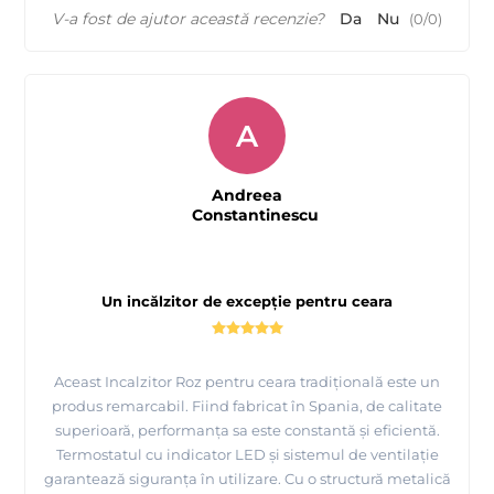
V-a fost de ajutor această recenzie?
Da
Nu
(
0
/
0
)
A
Andreea
Constantinescu
Un incălzitor de excepție pentru ceara
Aceast Incalzitor Roz pentru ceara tradițională este un
produs remarcabil. Fiind fabricat în Spania, de calitate
superioară, performanța sa este constantă și eficientă.
Termostatul cu indicator LED și sistemul de ventilație
garantează siguranța în utilizare. Cu o structură metalică