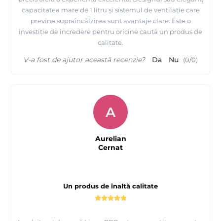
capacitatea mare de 1 litru și sistemul de ventilație care
previne supraîncălzirea sunt avantaje clare. Este o
investiție de încredere pentru oricine caută un produs de
calitate.
V-a fost de ajutor această recenzie?
Da
Nu
(
0
/
0
)
A
Aurelian
Cernat
Un produs de înaltă calitate