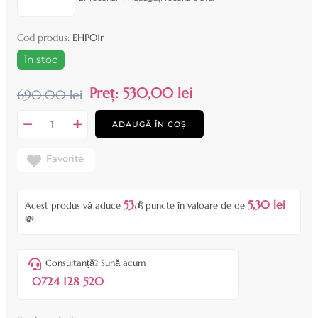
Cod produs:
EHP01r
În stoc
Preț:
530,00 lei
690,00 lei
ADAUGĂ ÎN COȘ
Favorite
53
5,30 lei
Acest produs vă aduce
💰 puncte în valoare de de
💸
Consultanță? Sună acum
0724 128 520