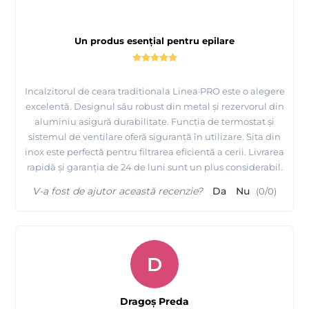
La orice Decantor cumparat, daca mai cumparati si un
Ucenic cu roti pentru decantor obtineti o reducere de
100lei !
Un produs esențial pentru epilare
Pentru mai multe detalii despre incalzitoare si decantoare,
modul de livrare, plata, etc, ne puteti contacta telefonic !
Incalzitorul de ceara traditionala Linea·PRO este o alegere
excelentă. Designul său robust din metal și rezervorul din
aluminiu asigură durabilitate. Funcția de termostat și
- incalzitorul de ceara are inclus in pret
Taxa de Timbru Verde.
sistemul de ventilare oferă siguranță în utilizare. Sita din
Aceasta taxa se adauga pe factura de catre importatorii sau
inox este perfectă pentru filtrarea eficientă a cerii. Livrarea
producatorii echipamentelor electrice si electronice (EEE) si
rapidă și garanția de 24 de luni sunt un plus considerabil.
trebuie evidentiata separat ca si pozitie pe factura. Taxa ajunge
la stat pentru a putea gestiona colectarea deseurilor de
V-a fost de ajutor această recenzie?
Da
Nu
(
0
/
0
)
echipamente electrice si electronice (DEEE).
D
Folie spaciala pentru incalzit ceara Depilflax - iti
protejeaza incalzitorul de ceara
Dragoș Preda