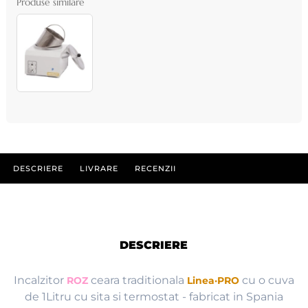
Produse similare
DESCRIERE
LIVRARE
RECENZII
DESCRIERE
Incalzitor
ceara traditionala
cu o cuva
ROZ
Linea·PRO
de 1Litru cu sita si termostat - fabricat in Spania