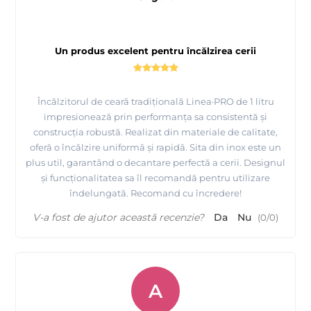
Un produs excelent pentru încălzirea cerii
Încălzitorul de ceară tradițională Linea·PRO de 1 litru
impresionează prin performanța sa consistentă și
construcția robustă. Realizat din materiale de calitate,
oferă o încălzire uniformă și rapidă. Sita din inox este un
plus util, garantând o decantare perfectă a cerii. Designul
și funcționalitatea sa îl recomandă pentru utilizare
îndelungată. Recomand cu încredere!
V-a fost de ajutor această recenzie?
Da
Nu
(
0
/
0
)
A