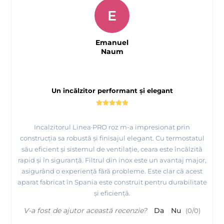
E
Emanuel
Naum
Un incălzitor performant și elegant
Incalzitorul Linea·PRO roz m-a impresionat prin
construcția sa robustă și finisajul elegant. Cu termostatul
său eficient și sistemul de ventilație, ceara este încălzită
rapid și în siguranță. Filtrul din inox este un avantaj major,
asigurând o experiență fără probleme. Este clar că acest
aparat fabricat în Spania este construit pentru durabilitate
și eficiență.
V-a fost de ajutor această recenzie?
Da
Nu
(
0
/
0
)