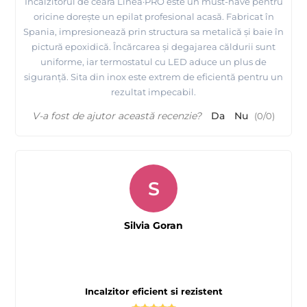
Incalzitorul de ceară Linea·PRO este un must-have pentru
oricine dorește un epilat profesional acasă. Fabricat în
Spania, impresionează prin structura sa metalică și baie în
pictură epoxidică. Încărcarea și degajarea căldurii sunt
uniforme, iar termostatul cu LED aduce un plus de
siguranță. Sita din inox este extrem de eficientă pentru un
rezultat impecabil.
V-a fost de ajutor această recenzie?
Da
Nu
(
0
/
0
)
S
Silvia Goran
Incalzitor eficient si rezistent