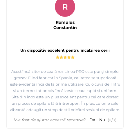
R
Romulus
Constantin
Un dispozitiv excelent pentru încălzirea cerii
Acest încălzitor de ceară roz Linea·PRO este pur și simplu
grozav! Fiind fabricat în Spania, calitatea sa superioară
este evidentă încă de la prima utilizare. Cu o cuvă de 1 litru
și un termostat precis, încălzește ceara rapid și uniform.
Sita din inox este un plus excelent pentru cei care doresc
un proces de epilare fără întreruperi. În plus, culorile sale
vibrantă adaugă un strop de stil oricărei sesiuni de epilare.
V-a fost de ajutor această recenzie?
Da
Nu
(
0
/
0
)