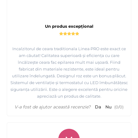
Un produs excepțional
Incalzitorul de ceara traditionala Linea·PRO este exact ce
am căutat! Calitatea superioară și eficiența cu care
încălzește ceara fac epilarea mult mai ușoară. Fiind
fabricat din materiale rezistente, este ideal pentru
utilizare îndelungată. Designul roz este un bonus plăcut.
Sistemul de ventilație și termostatul cu LED îmbunătățesc
siguranța utilizării. Este o alegere excelentă pentru oricine
apreciază un produs de calitate.
Tutorial complet de epilare cu ceara elastica de calitate
premium - Depilflax
V-a fost de ajutor această recenzie?
Da
Nu
(
0
/
0
)