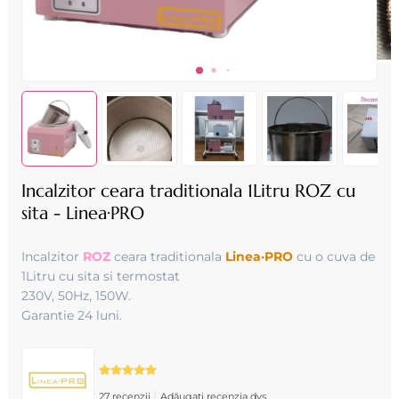
Incalzitor ceara traditionala 1Litru ROZ cu
sita - Linea·PRO
Incalzitor
ROZ
ceara traditionala
Linea·PRO
cu o cuva de
1Litru cu sita si termostat
230V, 50Hz, 150W.
Garantie 24 luni.
|
27 recenzii
Adăugați recenzia dvs.