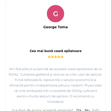
G
George Toma
Cea mai bună ceară epilatoare
Am fost plăcut surprinsă de această ceară epilatoare de la
ROIAL. Culoarea galbenă și textura sa o fac ușor de aplicat.
Fiind refolosibilă, reprezintă o soluție economică și
eficientă pentru îndepărtarea părului nedorit. Plusul este
că vine ambalată într-o casoletă de 1000g, suficient
pentru multe sesiuni de epilare. O recomand cu
încredere!
V-a fost de ajutor această recenzie?
Da
Nu
(
0
/
0
)