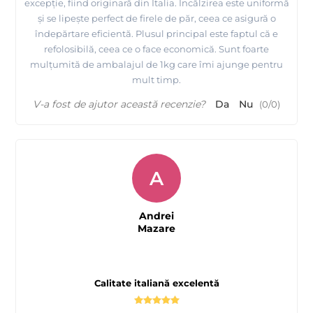
excepție, fiind originară din Italia. Încălzirea este uniformă
și se lipește perfect de firele de păr, ceea ce asigură o
îndepărtare eficientă. Plusul principal este faptul că e
refolosibilă, ceea ce o face economică. Sunt foarte
mulțumită de ambalajul de 1kg care îmi ajunge pentru
mult timp.
V-a fost de ajutor această recenzie?
Da
Nu
(
0
/
0
)
A
Andrei
Mazare
Calitate italiană excelentă