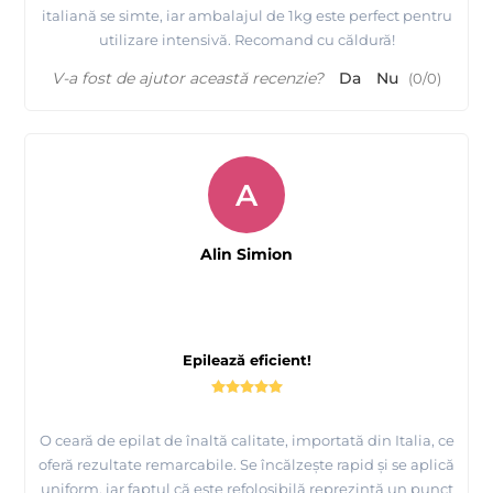
italiană se simte, iar ambalajul de 1kg este perfect pentru
utilizare intensivă. Recomand cu căldură!
V-a fost de ajutor această recenzie?
Da
Nu
(
0
/
0
)
A
Alin Simion
Epilează eficient!
O ceară de epilat de înaltă calitate, importată din Italia, ce
oferă rezultate remarcabile. Se încălzește rapid și se aplică
uniform, iar faptul că este refolosibilă reprezintă un punct