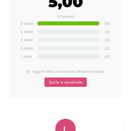
5,00
31 recenzii
5 stele
(31)
4 stele
(0)
3 stele
(0)
2 stele
(0)
1 stea
(0)
Te rugam lasa o recenzie despre produs.
Scrie o recenzie
L