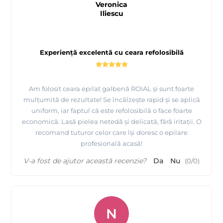
Veronica
Iliescu
Experiență excelentă cu ceara refolosibilă
Am folosit ceara epilat galbenă ROIAL și sunt foarte
mulțumită de rezultate! Se încălzește rapid și se aplică
uniform, iar faptul că este refolosibilă o face foarte
economică. Lasă pielea netedă și delicată, fără iritații. O
recomand tuturor celor care își doresc o epilare
profesională acasă!
V-a fost de ajutor această recenzie?
Da
Nu
(
0
/
0
)
N