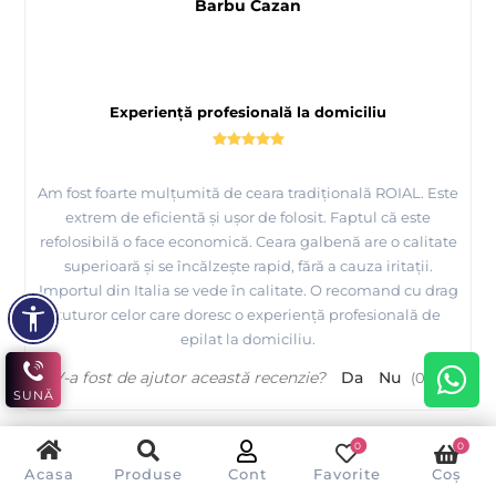
Barbu Cazan
Experiență profesională la domiciliu
Am fost foarte mulțumită de ceara tradițională ROIAL. Este
extrem de eficientă și ușor de folosit. Faptul că este
refolosibilă o face economică. Ceara galbenă are o calitate
superioară și se încălzește rapid, fără a cauza iritații.
Importul din Italia se vede în calitate. O recomand cu drag
tuturor celor care doresc o experiență profesională de
epilat la domiciliu.
V-a fost de ajutor această recenzie?
Da
Nu
(
0
/
0
)
SUNĂ
0
0
Acasa
Produse
Cont
Favorite
Coș
N