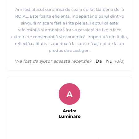
Am fost plăcut surprinsă de ceara epilat Galbena de la
ROIAL. Este foarte eficientă, îndepărtând părul dintr-o
singură mișcare fără a irita pielea. Faptul că este
refolosibilă și ambalată într-o casoletă de 1kg o face
extrem de convenabilă și economică. Importată din Italia,
reflectă calitatea superioară la care mă aștept de la un
produs de acest gen.
V-a fost de ajutor această recenzie?
Da
Nu
(
0
/
0
)
A
Andra
Lumînare