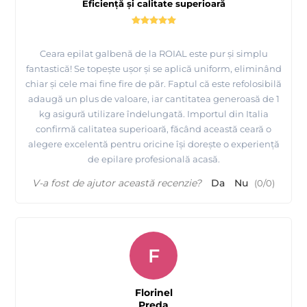
Eficiență și calitate superioară
Ceara epilat galbenă de la ROIAL este pur și simplu
fantastică! Se topește ușor și se aplică uniform, eliminând
chiar și cele mai fine fire de păr. Faptul că este refolosibilă
adaugă un plus de valoare, iar cantitatea generoasă de 1
kg asigură utilizare îndelungată. Importul din Italia
confirmă calitatea superioară, făcând această ceară o
alegere excelentă pentru oricine își dorește o experiență
de epilare profesională acasă.
V-a fost de ajutor această recenzie?
Da
Nu
(
0
/
0
)
F
Florinel
Preda