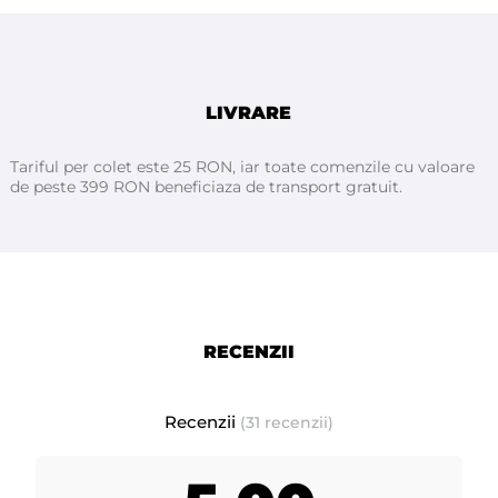
LIVRARE
Tariful per colet este 25 RON, iar toate comenzile cu valoare
de peste 399 RON beneficiaza de transport gratuit.
RECENZII
Recenzii
(31 recenzii)