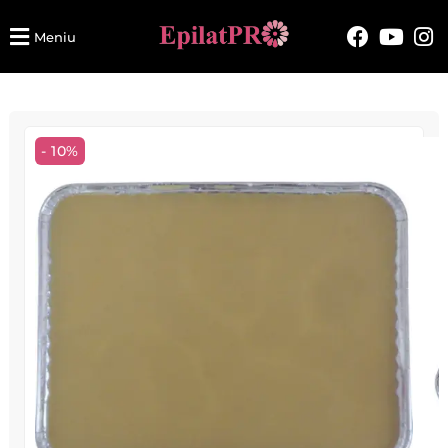
Meniu
- 10%