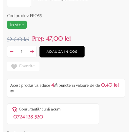
Cod produs:
ERO55
În stoc
Preț:
47,00 lei
52,00 lei
ADAUGĂ ÎN COȘ
Favorite
4
0,40 lei
Acest produs vă aduce
💰 puncte în valoare de de
💸
Consultanță? Sună acum
0724 128 520