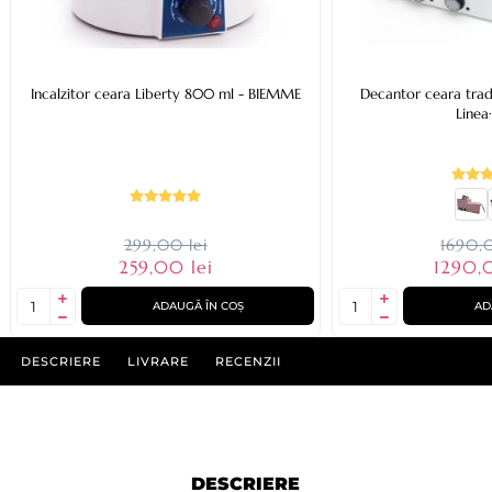
Incalzitor ceara Liberty 800 ml - BIEMME
Decantor ceara tradi
Linea
299,00 lei
1690,0
259,00 lei
1290,
ADAUGĂ ÎN COȘ
AD
DESCRIERE
LIVRARE
RECENZII
DESCRIERE