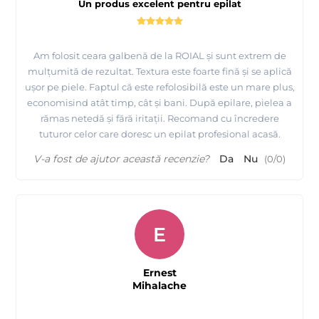
Un produs excelent pentru epilat
Am folosit ceara galbenă de la ROIAL și sunt extrem de
mulțumită de rezultat. Textura este foarte fină și se aplică
ușor pe piele. Faptul că este refolosibilă este un mare plus,
economisind atât timp, cât și bani. După epilare, pielea a
rămas netedă și fără iritații. Recomand cu încredere
tuturor celor care doresc un epilat profesional acasă.
V-a fost de ajutor această recenzie?
Da
Nu
(
0
/
0
)
E
Ernest
Mihalache