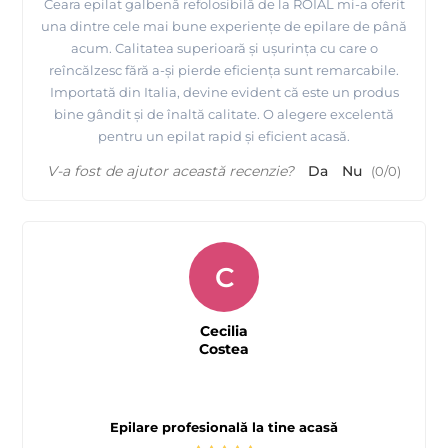
Ceara epilat galbenă refolosibilă de la ROIAL mi-a oferit
una dintre cele mai bune experiențe de epilare de până
acum. Calitatea superioară și ușurința cu care o
reîncălzesc fără a-și pierde eficiența sunt remarcabile.
Importată din Italia, devine evident că este un produs
bine gândit și de înaltă calitate. O alegere excelentă
pentru un epilat rapid și eficient acasă.
V-a fost de ajutor această recenzie?
Da
Nu
(
0
/
0
)
C
Cecilia
Costea
Epilare profesională la tine acasă