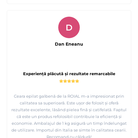
D
Dan Eneanu
Experiență plăcută și rezultate remarcabile
Ceara epilat galbenă de la ROIAL m-a impresionat prin
calitatea sa superioară. Este ușor de folosit și oferă
rezultate excelente, lăsând pielea fină și catifelată. Faptul
că este un produs refolosibil contribuie la eficiență și
economie. Ambalajul de 1 kg asigură un timp îndelungat
de utilizare. Importul din Italia se simte în calitatea cearii.
Recomand cu căldură!