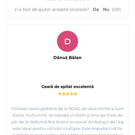
V-a fost de ajutor această recenzie?
Da
Nu
(
0
/
0
)
D
Dănuț Bălan
Ceară de epilat excelentă
Folosesc ceara galbenă de la ROIAL de ceva vreme și sunt
foarte mulțumită. Se topește uniform și smulge firele de
păr de la rădăcină fără durere excesivă. Ambalajul de 1 kg
este ideal pentru utilizări multiple. Este important să fie
încălzită corespunzător, dar odată ce atinge temperatura