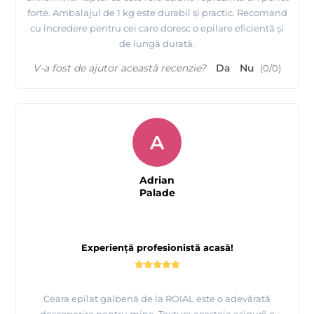
forte. Ambalajul de 1 kg este durabil și practic. Recomand
cu încredere pentru cei care doresc o epilare eficientă și
de lungă durată.
V-a fost de ajutor această recenzie?
Da
Nu
(
0
/
0
)
A
Adrian
Palade
Experiență profesionistă acasă!
Ceara epilat galbenă de la ROIAL este o adevărată
descoperire pentru mine. Textura acesteia asigură o