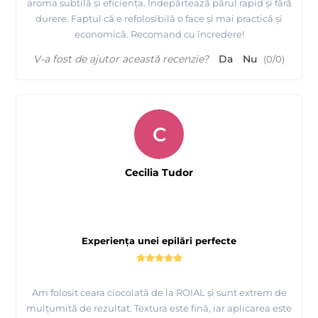
aroma subtilă și eficiența. Îndepărtează părul rapid și fără
durere. Faptul că e refolosibilă o face și mai practică și
economică. Recomand cu încredere!
V-a fost de ajutor această recenzie?
Da
Nu
(
0
/
0
)
C
Cecilia Tudor
Experiența unei epilări perfecte
Am folosit ceara ciocolată de la ROIAL și sunt extrem de
mulțumită de rezultat. Textura este fină, iar aplicarea este