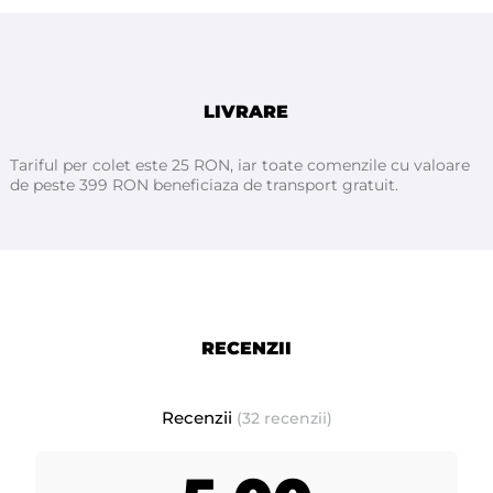
LIVRARE
Tariful per colet este 25 RON, iar toate comenzile cu valoare
de peste 399 RON beneficiaza de transport gratuit.
RECENZII
Recenzii
(32 recenzii)