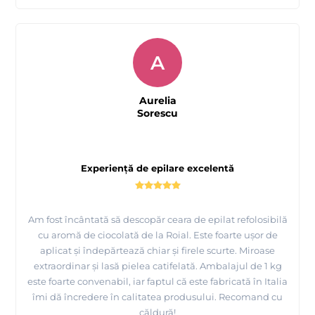
A
Aurelia
Sorescu
Experiență de epilare excelentă
Am fost încântată să descopăr ceara de epilat refolosibilă
cu aromă de ciocolată de la Roial. Este foarte ușor de
aplicat și îndepărtează chiar și firele scurte. Miroase
extraordinar și lasă pielea catifelată. Ambalajul de 1 kg
este foarte convenabil, iar faptul că este fabricată în Italia
îmi dă încredere în calitatea produsului. Recomand cu
căldură!