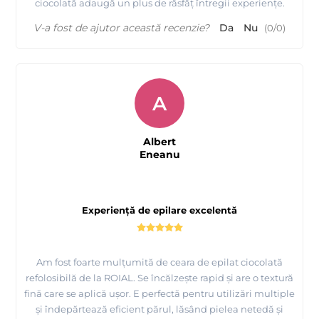
ciocolată adaugă un plus de răsfăț întregii experiențe.
V-a fost de ajutor această recenzie?
Da
Nu
(
0
/
0
)
A
Albert
Eneanu
Experiență de epilare excelentă
Am fost foarte mulțumită de ceara de epilat ciocolată
refolosibilă de la ROIAL. Se încălzește rapid și are o textură
fină care se aplică ușor. E perfectă pentru utilizări multiple
și îndepărtează eficient părul, lăsând pielea netedă și