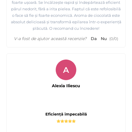
foarte ușoară. Se încălzește rapid și îndepărtează eficient
părul nedorit, fără a irita pielea. Faptul că este refolosibilă
o face să fie și foarte economică. Aroma de ciocolată este
absolut delicioasă și transformă epilarea într-o experiență
plăcută. O recomand cu încredere!
V-a fost de ajutor această recenzie?
Da
Nu
(
0
/
0
)
A
Alexia Iliescu
Eficiență impecabilă