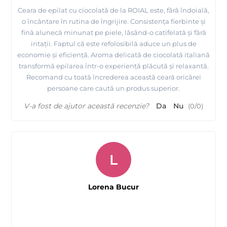
Ceara de epilat cu ciocolată de la ROIAL este, fără îndoială,
o încântare în rutina de îngrijire. Consistența fierbinte și
fină alunecă minunat pe piele, lăsând-o catifelată și fără
iritații. Faptul că este refolosibilă aduce un plus de
economie și eficiență. Aroma delicată de ciocolată italiană
transformă epilarea într-o experiență plăcută și relaxantă.
Recomand cu toată încrederea această ceară oricărei
persoane care caută un produs superior.
V-a fost de ajutor această recenzie?
Da
Nu
(
0
/
0
)
L
Lorena Bucur