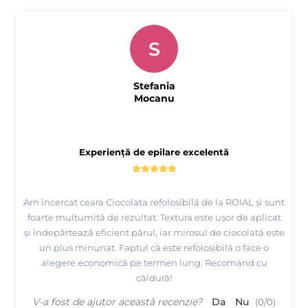
S
Stefania
Mocanu
Experiență de epilare excelentă
Am încercat ceara Ciocolata refolosibilă de la ROIAL și sunt
foarte mulțumită de rezultat. Textura este ușor de aplicat
și îndepărtează eficient părul, iar mirosul de ciocolată este
un plus minunat. Faptul că este refolosibilă o face o
alegere economică pe termen lung. Recomand cu
căldură!
V-a fost de ajutor această recenzie?
Da
Nu
(
0
/
0
)