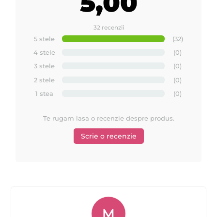
5,00
32 recenzii
5 stele
(32)
4 stele
(0)
3 stele
(0)
2 stele
(0)
1 stea
(0)
Te rugam lasa o recenzie despre produs.
Scrie o recenzie
M