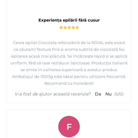
Experiența epilării fără cusur
Ceara epilat Ciocolata refolosibilă de la ROIAL este exact
ce căutam! Textura fină și aroma subtilă de ciocolată fac
epilarea acasă mai plăcută. Se încălzește rapid și se aplică
uniform, fără să lase reziduuri lipicioase. Producția italiană
se simte în calitatea superioară a acestui produs.
Ambalajul de 1000g este ideal pentru utilizare frecventă.
Recomand cu încredere!
V-a fost de ajutor această recenzie?
Da
Nu
(
0
/
0
)
F