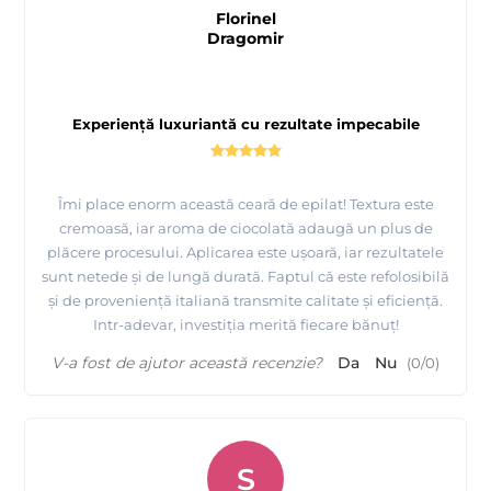
Florinel
Dragomir
Experiență luxuriantă cu rezultate impecabile
Îmi place enorm această ceară de epilat! Textura este
cremoasă, iar aroma de ciocolată adaugă un plus de
plăcere procesului. Aplicarea este ușoară, iar rezultatele
sunt netede și de lungă durată. Faptul că este refolosibilă
și de proveniență italiană transmite calitate și eficiență.
Intr-adevar, investiția merită fiecare bănuț!
V-a fost de ajutor această recenzie?
Da
Nu
(
0
/
0
)
S