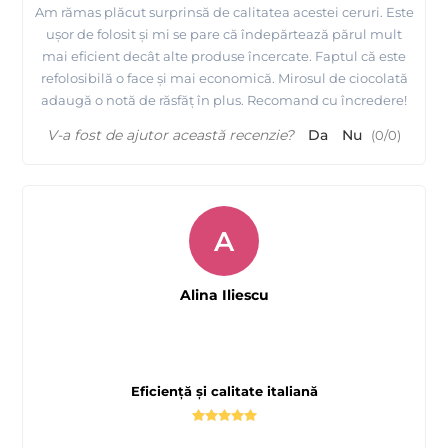
Am rămas plăcut surprinsă de calitatea acestei ceruri. Este
ușor de folosit și mi se pare că îndepărtează părul mult
mai eficient decât alte produse încercate. Faptul că este
refolosibilă o face și mai economică. Mirosul de ciocolată
adaugă o notă de răsfăț în plus. Recomand cu încredere!
V-a fost de ajutor această recenzie?
Da
Nu
(
0
/
0
)
A
Alina Iliescu
Eficiență și calitate italiană