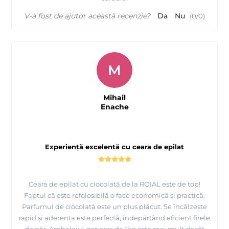
V-a fost de ajutor această recenzie?
Da
Nu
(
0
/
0
)
M
Mihail
Enache
Experiență excelentă cu ceara de epilat
Ceara de epilat cu ciocolată de la ROIAL este de top!
Faptul că este refolosibilă o face economică și practică.
Parfumul de ciocolată este un plus plăcut. Se încălzește
rapid și aderența este perfectă, îndepărtând eficient firele
de păr. Ambalajul generos de 1kg este mai mult decât