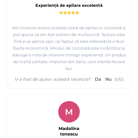
Experiență de epilare excelentă
Am încercat recent această ceară de epilat cu ciocolată și
pot spune că am fost extrem de mulțumită. Textura este
fină și se aplică ușor, iar faptul că este refolosibilă o face
foarte economică. Mirosul de ciocolată este încântător și
adaugă o notă de relaxare întregii experiențe. Un produs
de înaltă calitate, importat din Italia, care merită fiecare
leu.
V-a fost de ajutor această recenzie?
Da
Nu
(
0
/
0
)
M
Madalina
Ionescu