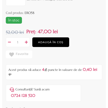
Cod produs:
ERO58
În stoc
Preț:
47,00 lei
52,00 lei
ADAUGĂ ÎN COȘ
Favorite
4
0,40 lei
Acest produs vă aduce
💰 puncte în valoare de de
💸
Consultanță? Sună acum
0724 128 520