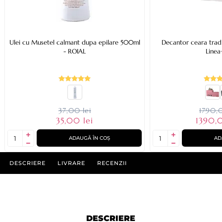
Ulei cu Musetel calmant dupa epilare 500ml
Decantor ceara tradit
- ROIAL
Linea
37,00 lei
1790,0
35,00 lei
1390,
ADAUGĂ ÎN COȘ
AD
DESCRIERE
LIVRARE
RECENZII
DESCRIERE