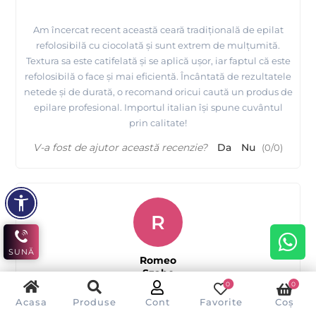
Am încercat recent această ceară tradițională de epilat
refolosibilă cu ciocolată și sunt extrem de mulțumită.
Textura sa este catifelată și se aplică ușor, iar faptul că este
refolosibilă o face și mai eficientă. Încântată de rezultatele
netede și de durată, o recomand oricui caută un produs de
epilare profesional. Importul italian își spune cuvântul
prin calitate!
V-a fost de ajutor această recenzie?
Da
Nu
(
0
/
0
)
R
SUNĂ
Romeo
Szabo
0
0
Acasa
Produse
Cont
Favorite
Coș