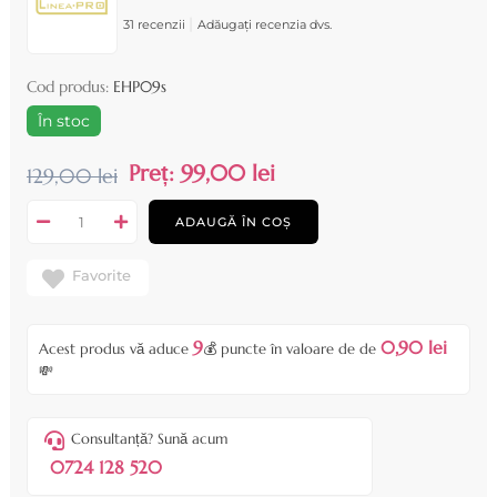
|
31 recenzii
Adăugați recenzia dvs.
Cod produs:
EHP09s
În stoc
Preț:
99,00 lei
129,00 lei
ADAUGĂ ÎN COȘ
Favorite
9
0,90 lei
Acest produs vă aduce
💰 puncte în valoare de de
💸
Consultanță? Sună acum
0724 128 520