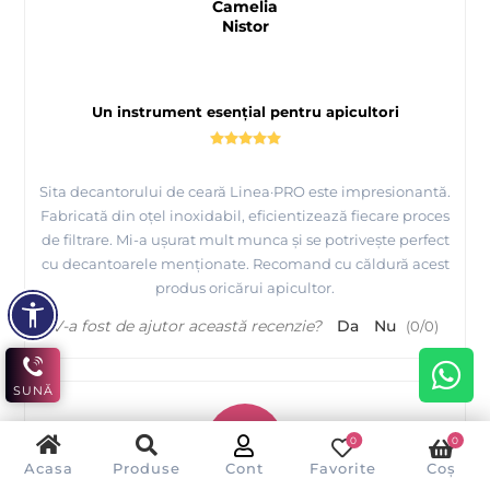
Camelia
Nistor
Un instrument esențial pentru apicultori
Sita decantorului de ceară Linea·PRO este impresionantă.
Fabricată din oțel inoxidabil, eficientizează fiecare proces
de filtrare. Mi-a ușurat mult munca și se potrivește perfect
cu decantoarele menționate. Recomand cu căldură acest
produs oricărui apicultor.
V-a fost de ajutor această recenzie?
Da
Nu
(
0
/
0
)
SUNĂ
R
0
0
Acasa
Produse
Cont
Favorite
Coș