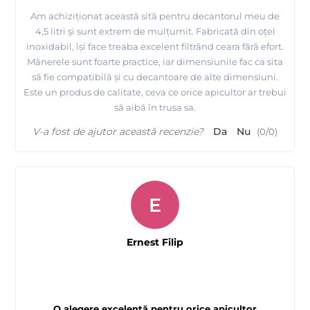
Am achiziționat această sită pentru decantorul meu de
4,5 litri și sunt extrem de mulțumit. Fabricată din oțel
inoxidabil, își face treaba excelent filtrând ceara fără efort.
Mânerele sunt foarte practice, iar dimensiunile fac ca sita
să fie compatibilă și cu decantoare de alte dimensiuni.
Este un produs de calitate, ceva ce orice apicultor ar trebui
să aibă în trusa sa.
V-a fost de ajutor această recenzie?
Da
Nu
(
0
/
0
)
E
Ernest Filip
O alegere excelentă pentru orice apicultor