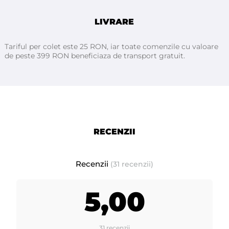
LIVRARE
Pentru mai multe detalii sau daca aveti nelamuriri, ne puteti
contacta telefonic !
Tariful per colet este 25 RON, iar toate comenzile cu valoare
de peste 399 RON beneficiaza de transport gratuit.
RECENZII
Recenzii
(31 recenzii)
5,00
31 recenzii