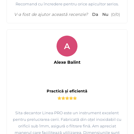
Recomand cu încredere pentru orice apicultor serios.
V-a fost de ajutor această recenzie?
Da
Nu
(
0
/
0
)
A
Alexe Balint
Practică și eficientă
Sita decantor Linea·PRO este un instrument excelent
pentru prelucrarea cerii. Fabricată din oțel inoxidabil cu
orificii sub 1mm, asigură o filtrare fină. Am apreciat
manerul care facilitează utilizarea. Dimensiunile sunt