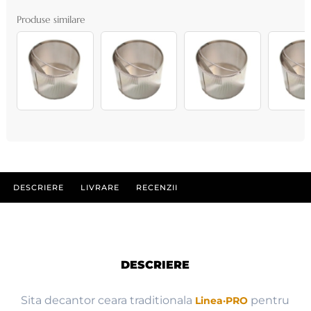
Produse similare
DESCRIERE
LIVRARE
RECENZII
DESCRIERE
Sita decantor ceara traditionala
pentru
Linea·PRO