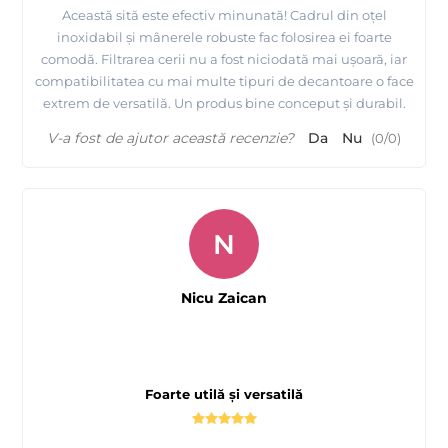
Această sită este efectiv minunată! Cadrul din oțel
inoxidabil și mânerele robuste fac folosirea ei foarte
comodă. Filtrarea cerii nu a fost niciodată mai ușoară, iar
compatibilitatea cu mai multe tipuri de decantoare o face
extrem de versatilă. Un produs bine conceput și durabil.
V-a fost de ajutor această recenzie?
Da
Nu
(
0
/
0
)
N
Nicu Zaican
Foarte utilă și versatilă