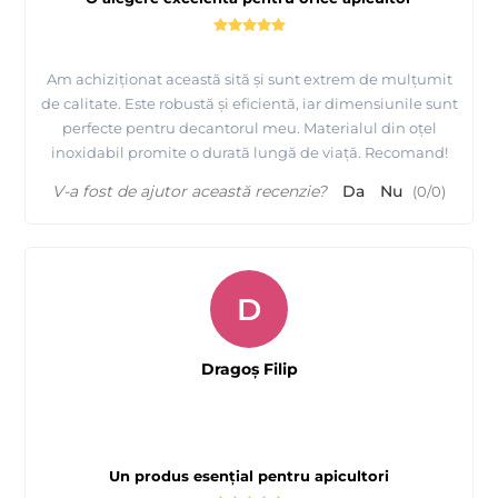
Am achiziționat această sită și sunt extrem de mulțumit
de calitate. Este robustă și eficientă, iar dimensiunile sunt
perfecte pentru decantorul meu. Materialul din oțel
inoxidabil promite o durată lungă de viață. Recomand!
V-a fost de ajutor această recenzie?
Da
Nu
(
0
/
0
)
D
Dragoș Filip
Un produs esențial pentru apicultori