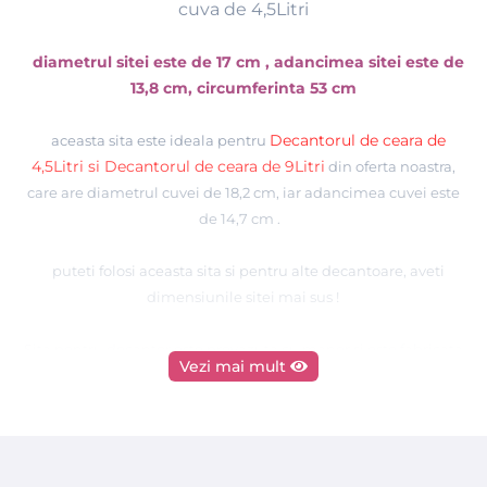
cuva de 4,5Litri
diametrul sitei este de 17 cm , adancimea sitei este de
13,8 cm, circumferinta 53 cm
Decantorul de ceara de
aceasta sita este ideala pentru
4,5Litri si Decantorul de ceara de 9Litri
din oferta noastra,
care are
diametrul cuvei de 18,2 cm, iar adancimea cuvei este
de 14,7 cm .
puteti folosi aceasta sita si pentru alte decantoare, aveti
dimensiunile sitei mai sus !
Sita pentru decantor este prevazuta cu maner si este fabricata
Vezi mai mult
in Spania.
Acest filtru de ceara este produs din foaie de otel inoxidabil, cu
diametrul orificiilor sitei sub 1mm.