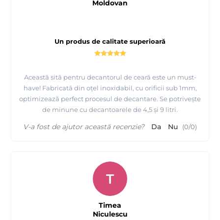
Moldovan
Un produs de calitate superioară
Această sită pentru decantorul de ceară este un must-
have! Fabricată din oțel inoxidabil, cu orificii sub 1mm,
optimizează perfect procesul de decantare. Se potrivește
de minune cu decantoarele de 4,5 și 9 litri.
V-a fost de ajutor această recenzie?
Da
Nu
(
0
/
0
)
T
Timea
Niculescu