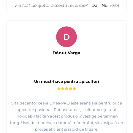
V-a fost de ajutor această recenzie?
Da
Nu
(
0
/
0
)
D
Dănuț Varga
Un must-have pentru apicultori
Sita decantor ceara Linea·PRO este esențială pentru orice
apicultor pasionat. Robustitatea și calitatea oțelului
inoxidabil fac din acest produs o investiție pe termen
lung. Ușor de manevrat datorită mânerului, sita asigură un
proces eficient și rapid de filtrare.