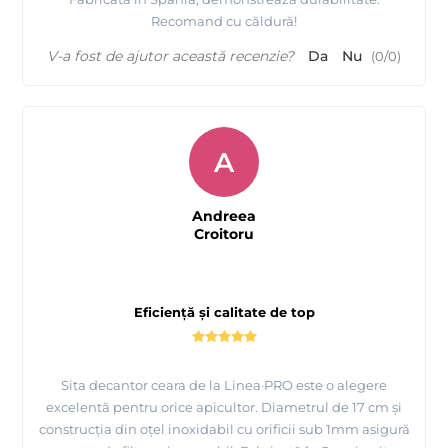
Recomand cu căldură!
V-a fost de ajutor această recenzie?
Da
Nu
(
0
/
0
)
A
Andreea
Croitoru
Eficiență și calitate de top
Sita decantor ceara de la Linea·PRO este o alegere
excelentă pentru orice apicultor. Diametrul de 17 cm și
construcția din oțel inoxidabil cu orificii sub 1mm asigură