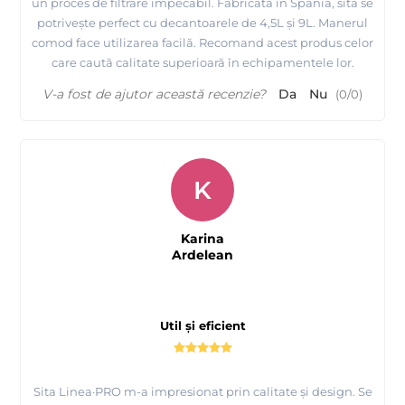
un proces de filtrare impecabil. Fabricată în Spania, sita se
potrivește perfect cu decantoarele de 4,5L și 9L. Manerul
comod face utilizarea facilă. Recomand acest produs celor
care caută calitate superioară în echipamentele lor.
V-a fost de ajutor această recenzie?
Da
Nu
(
0
/
0
)
K
Karina
Ardelean
Util și eficient
Sita Linea·PRO m-a impresionat prin calitate și design. Se