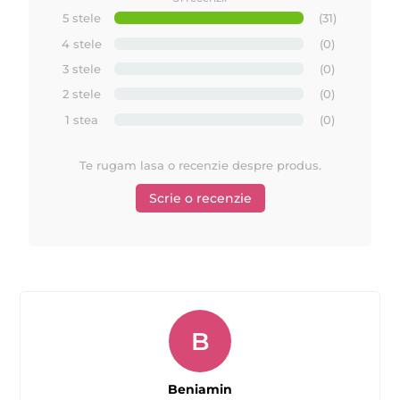
5 stele
(31)
4 stele
(0)
3 stele
(0)
2 stele
(0)
1 stea
(0)
Te rugam lasa o recenzie despre produs.
Scrie o recenzie
B
Beniamin