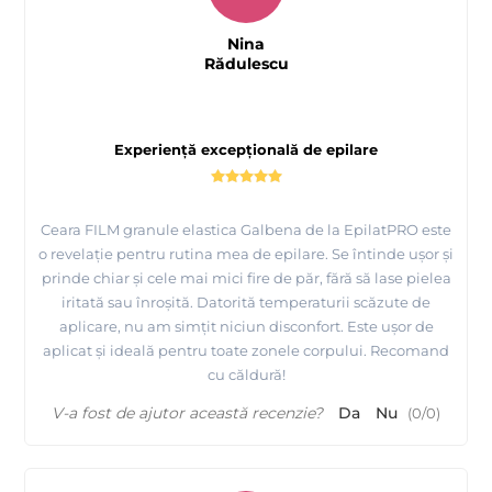
Nina
Rădulescu
Experiență excepțională de epilare
Ceara FILM granule elastica Galbena de la EpilatPRO este
o revelație pentru rutina mea de epilare. Se întinde ușor și
prinde chiar și cele mai mici fire de păr, fără să lase pielea
iritată sau înroșită. Datorită temperaturii scăzute de
aplicare, nu am simțit niciun disconfort. Este ușor de
aplicat și ideală pentru toate zonele corpului. Recomand
cu căldură!
V-a fost de ajutor această recenzie?
Da
Nu
(
0
/
0
)