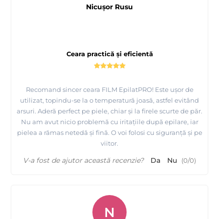
Nicușor Rusu
Ceara practică și eficientă
Recomand sincer ceara FILM EpilatPRO! Este ușor de
utilizat, topindu-se la o temperatură joasă, astfel evitând
arsuri. Aderă perfect pe piele, chiar și la firele scurte de păr.
Nu am avut nicio problemă cu iritațiile după epilare, iar
pielea a rămas netedă și fină. O voi folosi cu siguranță și pe
viitor.
V-a fost de ajutor această recenzie?
Da
Nu
(
0
/
0
)
N