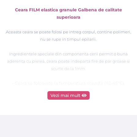
Ceara FILM elastica granule Galbena de calitate
superioara
Aceasta ceara se poate folosi pe intreg corpul, contine polimeri,
nu se rupe in timpul epilarii.
Ingredientele speciale din componenta cerii permit o buna
aderenta cu pielea, ceara poate indeparta fire de par groase si
scurte de la 1mm.
- Ceara se foloseste la temperatura scazuta (42-45°C).
Ceara este foarte flexibilă, nu se rupe dupa aplicare si nu
Vezi mai mult
creeaza fire elastice.
- Potrivita pentru indepartarea firelor de par indiferent de
grosime sau lungime.
Datorita ingredientelor sale, ceara poate fi folosita pe orice
zona a corpului unde se doreste epilarea firelor de par.
Se