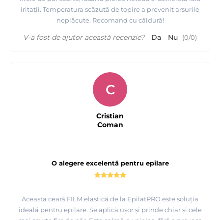
iritații. Temperatura scăzută de topire a prevenit arsurile
neplăcute. Recomand cu căldură!
V-a fost de ajutor această recenzie?
Da
Nu
(
0
/
0
)
C
Cristian
Coman
O alegere excelentă pentru epilare
Aceasta ceară FILM elastică de la EpilatPRO este soluția
ideală pentru epilare. Se aplică ușor și prinde chiar și cele