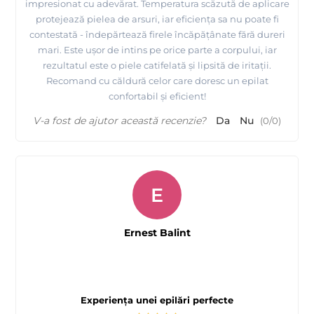
impresionat cu adevărat. Temperatura scăzută de aplicare
protejează pielea de arsuri, iar eficiența sa nu poate fi
contestată - îndepărtează firele încăpățânate fără dureri
mari. Este ușor de intins pe orice parte a corpului, iar
rezultatul este o piele catifelată și lipsită de iritații.
Recomand cu căldură celor care doresc un epilat
confortabil și eficient!
V-a fost de ajutor această recenzie?
Da
Nu
(
0
/
0
)
E
Ernest Balint
Experiența unei epilări perfecte