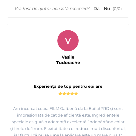
V-a fost de ajutor această recenzie?
Da
Nu
(
0
/
0
)
V
Vasile
Tudorache
Experiență de top pentru epilare
Am încercat ceara FILM Galbenă de la EpilatPRO și sunt
impresionată de cât de eficientă este. Ingredientele
speciale asigură o aderență excelentă, îndepărtând chiar
și firele de 1 mm. Flexibilitatea ei reduce mult disconfortul,
iar faptul că nu se rupe la aplicare este un mare plus. O