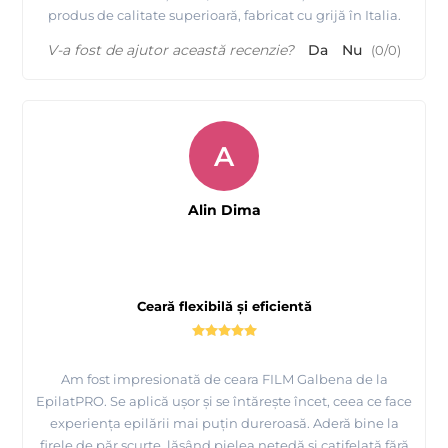
produs de calitate superioară, fabricat cu grijă în Italia.
V-a fost de ajutor această recenzie?
Da
Nu
(
0
/
0
)
A
Alin Dima
Ceară flexibilă și eficientă
Am fost impresionată de ceara FILM Galbena de la
EpilatPRO. Se aplică ușor și se întărește încet, ceea ce face
experiența epilării mai puțin dureroasă. Aderă bine la
firele de păr scurte, lăsând pielea netedă și catifelată fără