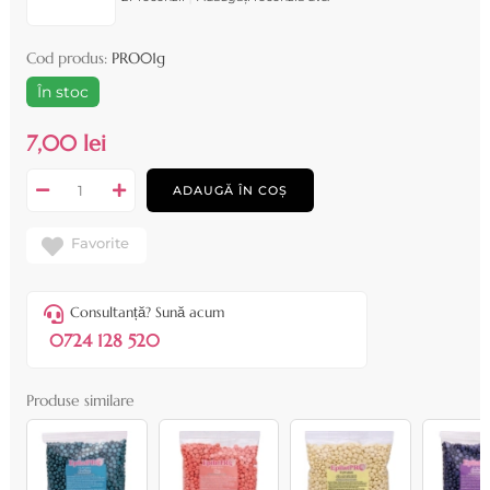
Cod produs:
PRO01g
În stoc
7,00 lei
ADAUGĂ ÎN COȘ
Favorite
Consultanță? Sună acum
0724 128 520
Produse similare