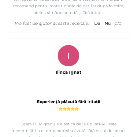
recomand pentru toate tipurile de păr, iar după folosire,
pielea rămâne netedă și fără iritații.
V-a fost de ajutor această recenzie?
Da
Nu
(
0
/
0
)
I
Ilinca Ignat
Experiență plăcută fără iritații
Ceara FILM granule elastica de la EpilatPRO este
incredibilă! La o temperatură scăzută, fără riscul de arsuri,