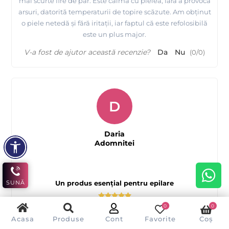
mai scurte fire de păr. Este calmă cu pielea, fără a provoca
arsuri, datorită temperaturii de topire scăzute. Am obținut
o piele netedă și fără iritații, iar faptul că este refolosibilă
este un plus major.
V-a fost de ajutor această recenzie?
Da
Nu
(
0
/
0
)
D
Daria
Adomnitei
SUNĂ
Un produs esențial pentru epilare
0
0
Acasa
Produse
Cont
Favorite
Coș
Ceara FILM granule elastică de la EpilatPRO este ideală