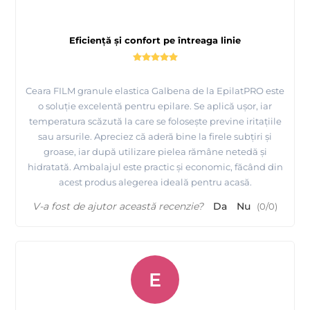
Eficiență și confort pe întreaga linie
Ceara FILM granule elastica Galbena de la EpilatPRO este
o soluție excelentă pentru epilare. Se aplică ușor, iar
temperatura scăzută la care se folosește previne iritațiile
sau arsurile. Apreciez că aderă bine la firele subțiri și
groase, iar după utilizare pielea rămâne netedă și
hidratată. Ambalajul este practic și economic, făcând din
Prezentare 7 sortimente ceara FILM elastica granule
acest produs alegerea ideală pentru acasă.
EpilatPRO fabricata in Italia
V-a fost de ajutor această recenzie?
Da
Nu
(
0
/
0
)
E