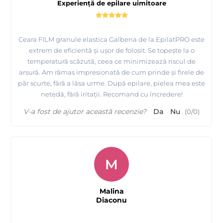
Experiență de epilare uimitoare
Ceara FILM granule elastica Galbena de la EpilatPRO este
extrem de eficientă și ușor de folosit. Se topește la o
temperatură scăzută, ceea ce minimizează riscul de
arsură. Am rămas impresionată de cum prinde și firele de
păr scurte, fără a lăsa urme. După epilare, pielea mea este
netedă, fără iritații. Recomand cu încredere!
V-a fost de ajutor această recenzie?
Da
Nu
(
0
/
0
)
M
Malina
Diaconu