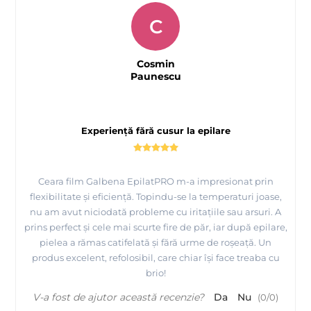
C
Cosmin
Paunescu
Experiență fără cusur la epilare
Ceara film Galbena EpilatPRO m-a impresionat prin
flexibilitate și eficiență. Topindu-se la temperaturi joase,
nu am avut niciodată probleme cu iritațiile sau arsuri. A
prins perfect și cele mai scurte fire de păr, iar după epilare,
pielea a rămas catifelată și fără urme de roșeață. Un
produs excelent, refolosibil, care chiar își face treaba cu
brio!
V-a fost de ajutor această recenzie?
Da
Nu
(
0
/
0
)