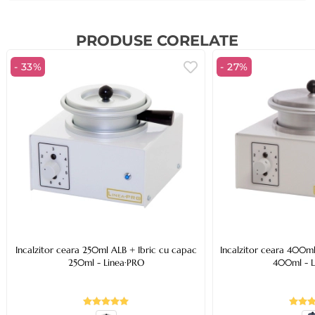
PRODUSE CORELATE
- 33%
- 27%
Incalzitor ceara 250ml ALB + Ibric cu capac
Incalzitor ceara 400ml
250ml - Linea·PRO
400ml - L