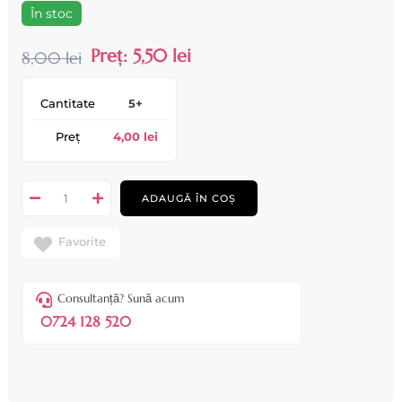
În stoc
Preț:
5,50 lei
8,00 lei
Cantitate
5+
Preț
4,00 lei
ADAUGĂ ÎN COȘ
Favorite
Consultanță? Sună acum
0724 128 520