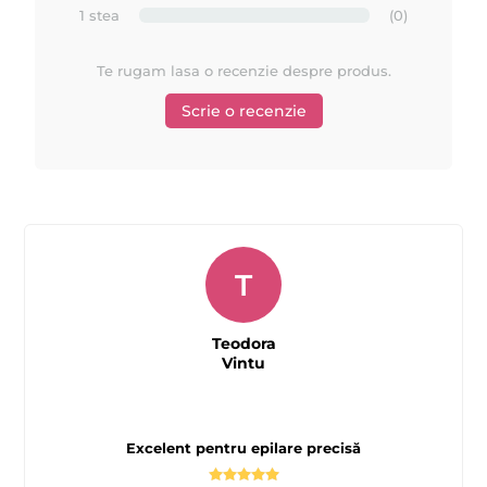
1 stea
(0)
Te rugam lasa o recenzie despre produs.
Scrie o recenzie
T
Teodora
Vintu
Excelent pentru epilare precisă