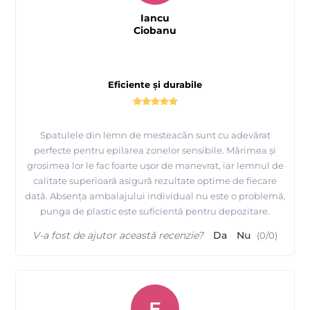
Iancu
Ciobanu
Eficiente și durabile
Spatulele din lemn de mesteacăn sunt cu adevărat
perfecte pentru epilarea zonelor sensibile. Mărimea și
grosimea lor le fac foarte ușor de manevrat, iar lemnul de
calitate superioară asigură rezultate optime de fiecare
dată. Absența ambalajului individual nu este o problemă,
punga de plastic este suficientă pentru depozitare.
V-a fost de ajutor această recenzie?
Da
Nu
(
0
/
0
)
E