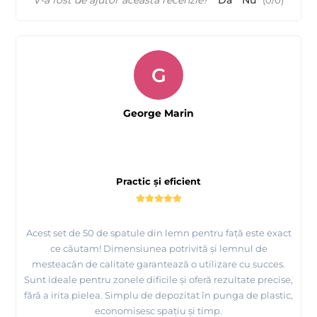
V-a fost de ajutor această recenzie?
Da
Nu
(
0
/
0
)
G
George Marin
Practic și eficient
Acest set de 50 de spatule din lemn pentru față este exact
ce căutam! Dimensiunea potrivită și lemnul de
mesteacăn de calitate garantează o utilizare cu succes.
Sunt ideale pentru zonele dificile și oferă rezultate precise,
fără a irita pielea. Simplu de depozitat în punga de plastic,
economisesc spațiu și timp.