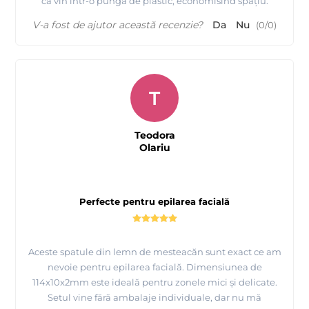
că vin într-o pungă de plastic, economisind spațiu.
V-a fost de ajutor această recenzie?
Da
Nu
(
0
/
0
)
T
Teodora
Olariu
Perfecte pentru epilarea facială
Aceste spatule din lemn de mesteacăn sunt exact ce am
nevoie pentru epilarea facială. Dimensiunea de
114x10x2mm este ideală pentru zonele mici și delicate.
Setul vine fără ambalaje individuale, dar nu mă