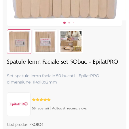
Spatule lemn Faciale set 50buc - EpilatPRO
Set spatule lemn faciale 50 bucati - EpilatPRO
dimensiune: 114x10x2mm
|
56 recenzii
Adăugați recenzia dvs.
Cod produs:
PRO104