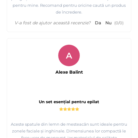
pentru mine. Recomand pentru oricine caută un produs
de încredere.
V-a fost de ajutor această recenzie?
Da
Nu
(
0
/
0
)
A
Alexe Balint
Un set esențial pentru epilat
Aceste spatule din lemn de mesteacăn sunt ideale pentru
zonele faciale și inghinale. Dimensiunea lor compactă le
face ușor de manevrat, iar materialul de calitate