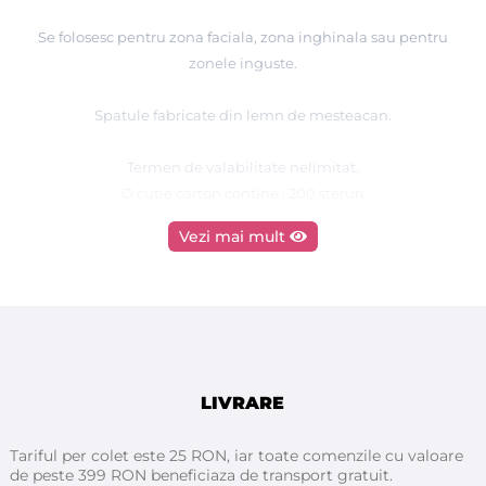
Se folosesc pentru zona faciala, zona inghinala sau pentru
zonele inguste.
Spatule fabricate din lemn de mesteacan.
Termen de valabilitate nelimitat.
O cutie carton contine : 200 steruri
Vezi mai mult
LIVRARE
Tariful per colet este 25 RON, iar toate comenzile cu valoare
de peste 399 RON beneficiaza de transport gratuit.