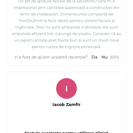
Un set de spatule faciale de la EpilatPRO care m-a
impresionat prin calitatea superioară a construcției din
lemn de mesteacăn. Dimensiunea compactă de
114x10x2mm le face ideale pentru zonele faciale și
inghinale. Deși nu sunt ambalate individual, ele sunt
ambalate eficient într-o pungă de plastic. Consider că au
un raport calitate-preț foarte bun și sunt un must-have
pentru rutina de îngrijire personală.
V-a fost de ajutor această recenzie?
Da
Nu
(
0
/
0
)
I
Iacob Zamfir