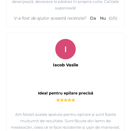
deranjează, deoarece le păstrez în propria cutie. Calitate
superioară!
V-a fost de ajutor această recenzie?
Da
Nu
(
0
/
0
)
I
Iacob Vasile
Ideal pentru epilare precisă
Am folosit aceste spatule pentru epilare și sunt foarte
mulțumit de rezultate. Sunt făcute din lemn de
mesteacăn, ceea ce le face rezistente și ușor de manevrat.