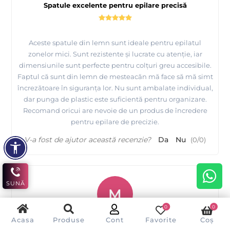
Spatule excelente pentru epilare precisă
Aceste spatule din lemn sunt ideale pentru epilatul
zonelor mici. Sunt rezistente și lucrate cu atenție, iar
dimensiunile sunt perfecte pentru colțuri greu accesibile.
Faptul că sunt din lemn de mesteacăn mă face să mă simt
încrezătoare în siguranța lor. Nu sunt ambalate individual,
dar punga de plastic este suficientă pentru organizare.
Recomand oricui are nevoie de un produs de încredere
pentru epilare de precizie.
V-a fost de ajutor această recenzie?
Da
Nu
(
0
/
0
)
SUNĂ
M
0
0
Acasa
Produse
Cont
Favorite
Coș
Mirela Neagu