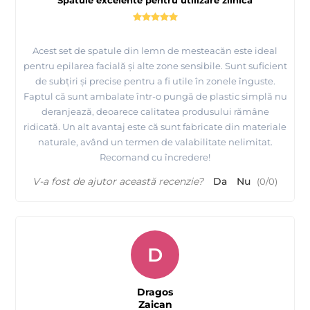
Spatule excelente pentru utilizare zilnică
Acest set de spatule din lemn de mesteacăn este ideal
pentru epilarea facială și alte zone sensibile. Sunt suficient
de subțiri și precise pentru a fi utile în zonele înguste.
Faptul că sunt ambalate într-o pungă de plastic simplă nu
deranjează, deoarece calitatea produsului rămâne
ridicată. Un alt avantaj este că sunt fabricate din materiale
naturale, având un termen de valabilitate nelimitat.
Recomand cu încredere!
V-a fost de ajutor această recenzie?
Da
Nu
(
0
/
0
)
D
Dragos
Zaican