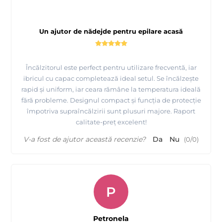
Un ajutor de nădejde pentru epilare acasă
Încălzitorul este perfect pentru utilizare frecventă, iar
ibricul cu capac completează ideal setul. Se încălzește
rapid și uniform, iar ceara rămâne la temperatura ideală
fără probleme. Designul compact și funcția de protecție
împotriva supraîncălzirii sunt plusuri majore. Raport
Tutorial complet de epilare cu ceara elastica de calitate
calitate-preț excelent!
premium - Depilflax
V-a fost de ajutor această recenzie?
Da
Nu
(
0
/
0
)
P
Petronela