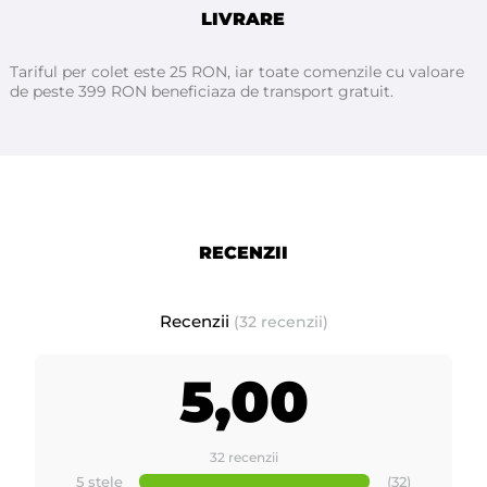
LIVRARE
250ml.
Tariful per colet este 25 RON, iar toate comenzile cu valoare
de peste 399 RON beneficiaza de transport gratuit.
Caracteristici tehnice:
-
Placa lustruita de 1,2 mm grosime
- Baza de aluminiu de 1,5 mm grosime.
-
Ibric cu capac de 250ml
-
Termostat pentru reglarea temperaturii.
RECENZII
.
- Rezistenta metalica 125W
- Standard RoHS
- Tensiune de 230 V - 50 Hz.
Recenzii
(32 recenzii)
- Putere maxima 125W.
- Pictura epoxidica.
5,00
- Standardele CE pentru joasă tensiune.
32 recenzii
dimensiuni incalzitor :
5 stele
(32)