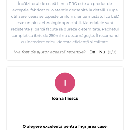
Încălzitorul de ceară Linea·PRO este un produs de
excepție, fabricat cu o atenție deosebită la detalii. După
utilizare, ceara se topește uniform, iar termostatul cu LED
este un plus tehnologic apreciabil. Materialele sunt
rezistente și parcă făcute să dureze o eternitate. Pachetul
complet cu ibric de 250ml nu dezamăgește. Îl recomand
cu încredere oricui dorește eficiență și calitate.
V-a fost de ajutor această recenzie?
Da
Nu
(
0
/
0
)
I
Ioana Iliescu
O alegere excelentă pentru îngrijirea casei