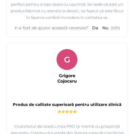
perfect pentru a topi ceara cu ușurință. Se vede că este un
produs fabricat cu atenție la detalii, iar faptul că este făcut
în Spania conferă încredere în calitatea sa.
V-a fost de ajutor această recenzie?
Da
Nu
(
0
/
0
)
G
Grigore
Cojocaru
Produs de calitate superioară pentru utilizare zilnică
Incalzitorul de ceară Linea·PRO își merită cu prisosință
reputația. Construcția solidă din Spania asigură o încălzire