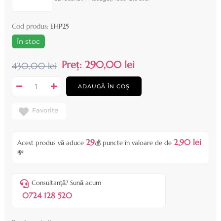
Cod produs:
EHP25
În stoc
Preț:
290,00 lei
430,00 lei
ADAUGĂ ÎN COȘ
Favorite
29
2,90 lei
Acest produs vă aduce
💰 puncte în valoare de de
💸
Consultanță? Sună acum
0724 128 520