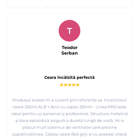
T
Teodor
Serban
Ceara încălzită perfectă
Produsul acesta m-a cucerit prin eficiența sa. Incalzitorul
ceara 250ml ALB + Ibric cu capac 250ml - Linea·PRO este
ideal pentru uz personal și profesional. Structura metalică
și baia epoxidică asigură o durată lungă de viață. Mi-a
plăcut mult sistemul de ventilație care previne
supraîncălzirea. Gătesc ceara fără griji și cu aceeași viteză