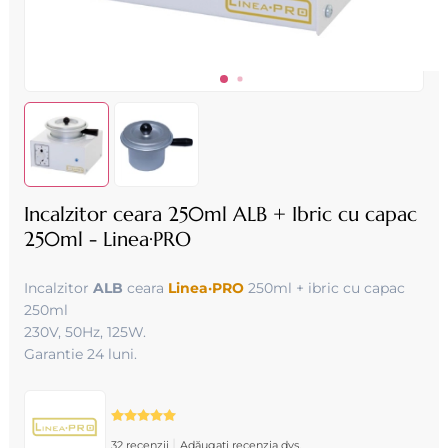
Incalzitor ceara 250ml ALB + Ibric cu capac
250ml - Linea·PRO
Incalzitor
ALB
ceara
Linea·PRO
250ml + ibric cu capac
250ml
230V, 50Hz, 125W.
Garantie 24 luni.
|
32 recenzii
Adăugați recenzia dvs.