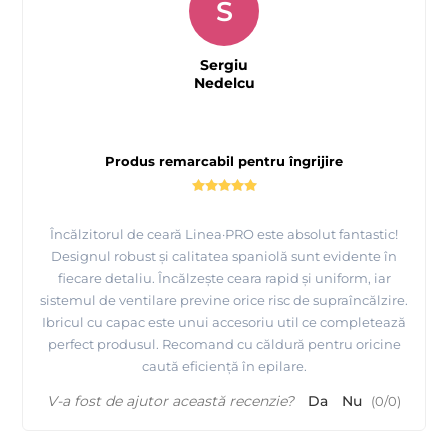
S
Sergiu
Nedelcu
Produs remarcabil pentru îngrijire
Încălzitorul de ceară Linea·PRO este absolut fantastic!
Designul robust și calitatea spaniolă sunt evidente în
fiecare detaliu. Încălzește ceara rapid și uniform, iar
sistemul de ventilare previne orice risc de supraîncălzire.
Ibricul cu capac este unui accesoriu util ce completează
perfect produsul. Recomand cu căldură pentru oricine
caută eficiență în epilare.
V-a fost de ajutor această recenzie?
Da
Nu
(
0
/
0
)