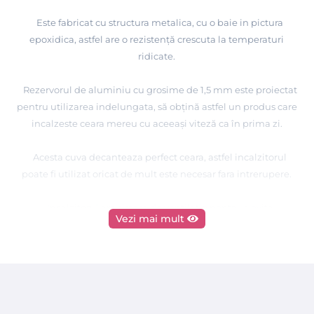
Este fabricat cu structura metalica, cu o baie in pictura
epoxidica, astfel are o rezistenţă crescuta la temperaturi
ridicate.
Rezervorul de aluminiu cu grosime de 1,5 mm este proiectat
pentru utilizarea indelungata, să obţină astfel un produs care
incalzeste ceara mereu cu aceeaşi viteză ca în prima zi.
Acesta cuva decanteaza perfect ceara, astfel incalzitorul
poate fi utilizat oricat de mult este necesar fara intrerupere.
Incalzitorul are sistem de ventilatie pentru a evita
Vezi mai mult
supraîncălzirea aparatului.
Termostatul este prevazut cu indicator LED care va arata
cand acesta intra in functiune
Acest incalzitor de ceara este prevazut cu un Ibric cu capac de