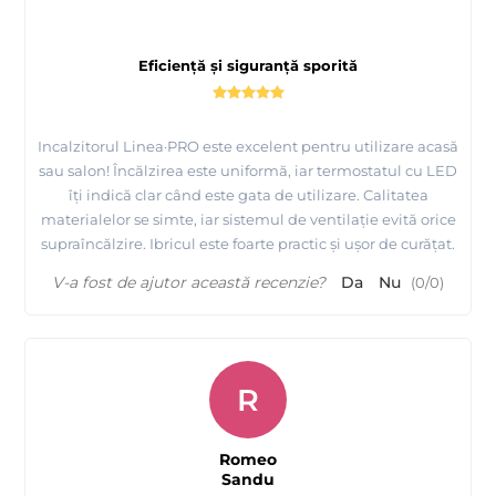
modul de livrare, plata, etc, ne puteti contacta telefonic !
- incalzitorul de ceara are inclus in pret
Taxa de Timbru Verde.
Eficiență și siguranță sporită
Aceasta taxa se adauga pe factura de catre importatorii sau
producatorii echipamentelor electrice si electronice (EEE) si
trebuie evidentiata separat ca si pozitie pe factura. Taxa ajunge
Incalzitorul Linea·PRO este excelent pentru utilizare acasă
la stat pentru a putea gestiona colectarea deseurilor de
sau salon! Încălzirea este uniformă, iar termostatul cu LED
îți indică clar când este gata de utilizare. Calitatea
echipamente electrice si electronice (DEEE).
materialelor se simte, iar sistemul de ventilație evită orice
supraîncălzire. Ibricul este foarte practic și ușor de curățat.
V-a fost de ajutor această recenzie?
Da
Nu
(
0
/
0
)
Folie spaciala pentru incalzit ceara Depilflax - iti
protejeaza incalzitorul de ceara
R
Romeo
Sandu