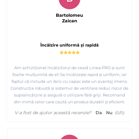
Bartolomeu
Zaican
Încălzire uniformă și rapidă
Am achiziționat încălzitorul de ceară Linea·PRO și sunt
foarte mulțumită de el! Se încălzește rapid și uniform, iar
faptul că include un ibric cu capac este un avantaj imens.
Construcția robustă și sistemul de ventilare reduc riscul de
supraîncălzire și asigură o utilizare fără griji. Recomand
din inimă celor care caută un produs durabil și eficient.
V-a fost de ajutor această recenzie?
Da
Nu
(
0
/
0
)