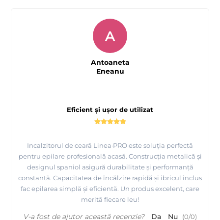
A
Antoaneta
Eneanu
Eficient și ușor de utilizat
Incalzitorul de ceară Linea·PRO este soluția perfectă
pentru epilare profesională acasă. Construcția metalică și
designul spaniol asigură durabilitate și performanță
constantă. Capacitatea de încălzire rapidă și ibricul inclus
fac epilarea simplă și eficientă. Un produs excelent, care
merită fiecare leu!
V-a fost de ajutor această recenzie?
Da
Nu
(
0
/
0
)