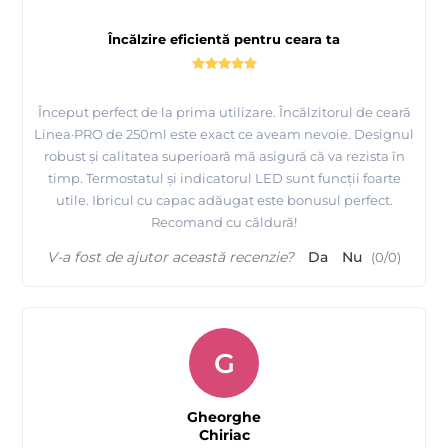
Încălzire eficientă pentru ceara ta
Început perfect de la prima utilizare. Încălzitorul de ceară
Linea·PRO de 250ml este exact ce aveam nevoie. Designul
robust și calitatea superioară mă asigură că va rezista în
timp. Termostatul și indicatorul LED sunt funcții foarte
utile. Ibricul cu capac adăugat este bonusul perfect.
Recomand cu căldură!
V-a fost de ajutor această recenzie?
Da
Nu
(
0
/
0
)
G
Gheorghe
Chiriac