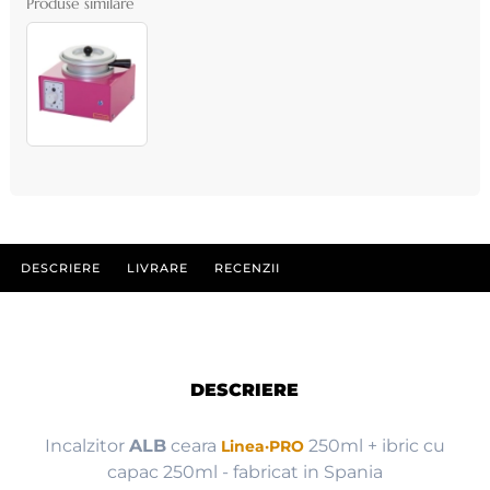
Produse similare
DESCRIERE
LIVRARE
RECENZII
DESCRIERE
Incalzitor
ALB
ceara
250ml + ibric cu
Linea·PRO
capac 250ml - fabricat in Spania