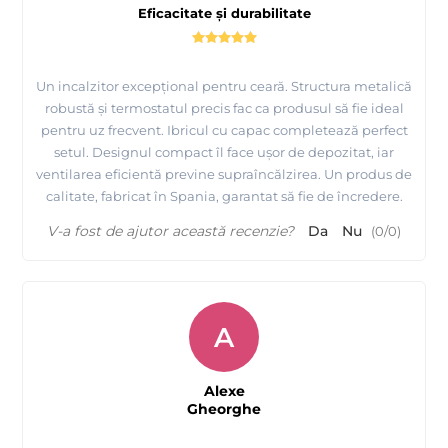
Eficacitate și durabilitate
Un incalzitor excepțional pentru ceară. Structura metalică
robustă și termostatul precis fac ca produsul să fie ideal
pentru uz frecvent. Ibricul cu capac completează perfect
setul. Designul compact îl face ușor de depozitat, iar
ventilarea eficientă previne supraîncălzirea. Un produs de
calitate, fabricat în Spania, garantat să fie de încredere.
V-a fost de ajutor această recenzie?
Da
Nu
(
0
/
0
)
A
Alexe
Gheorghe