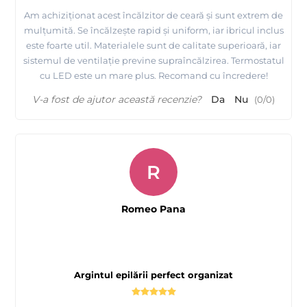
Am achiziționat acest încălzitor de ceară și sunt extrem de
mulțumită. Se încălzește rapid și uniform, iar ibricul inclus
este foarte util. Materialele sunt de calitate superioară, iar
sistemul de ventilație previne supraîncălzirea. Termostatul
cu LED este un mare plus. Recomand cu încredere!
V-a fost de ajutor această recenzie?
Da
Nu
(
0
/
0
)
R
Romeo Pana
Argintul epilării perfect organizat