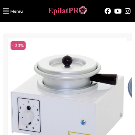
Meniu
- 33%