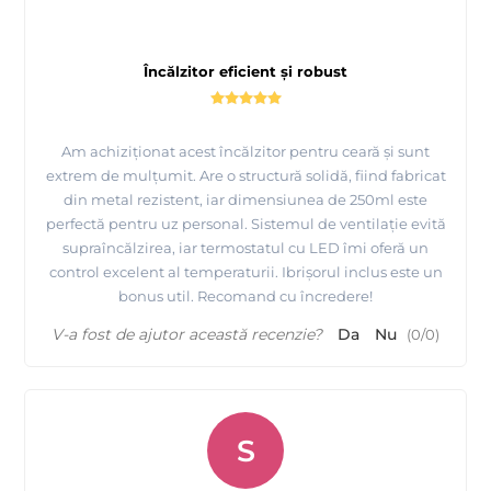
Încălzitor eficient și robust
Am achiziționat acest încălzitor pentru ceară și sunt
extrem de mulțumit. Are o structură solidă, fiind fabricat
din metal rezistent, iar dimensiunea de 250ml este
perfectă pentru uz personal. Sistemul de ventilație evită
supraîncălzirea, iar termostatul cu LED îmi oferă un
control excelent al temperaturii. Ibrișorul inclus este un
bonus util. Recomand cu încredere!
V-a fost de ajutor această recenzie?
Da
Nu
(
0
/
0
)
S