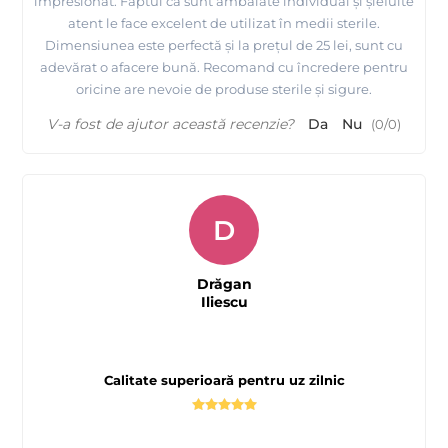
impresionat. Faptul că sunt ambalate individual și șlefuite
atent le face excelent de utilizat în medii sterile.
Dimensiunea este perfectă și la prețul de 25 lei, sunt cu
adevărat o afacere bună. Recomand cu încredere pentru
oricine are nevoie de produse sterile și sigure.
V-a fost de ajutor această recenzie?
Da
Nu
(
0
/
0
)
D
Drăgan
Iliescu
Calitate superioară pentru uz zilnic