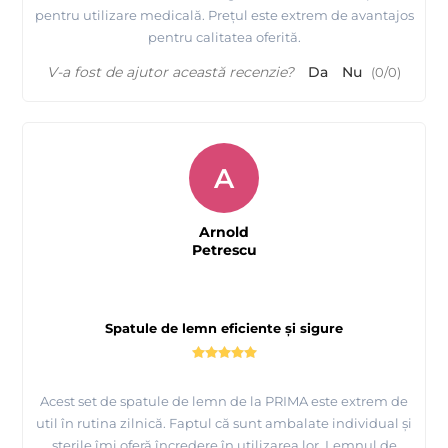
pentru utilizare medicală. Prețul este extrem de avantajos
pentru calitatea oferită.
V-a fost de ajutor această recenzie?
Da
Nu
(
0
/
0
)
A
Arnold
Petrescu
Spatule de lemn eficiente și sigure
Acest set de spatule de lemn de la PRIMA este extrem de
util în rutina zilnică. Faptul că sunt ambalate individual și
sterile îmi oferă încredere în utilizarea lor. Lemnul de