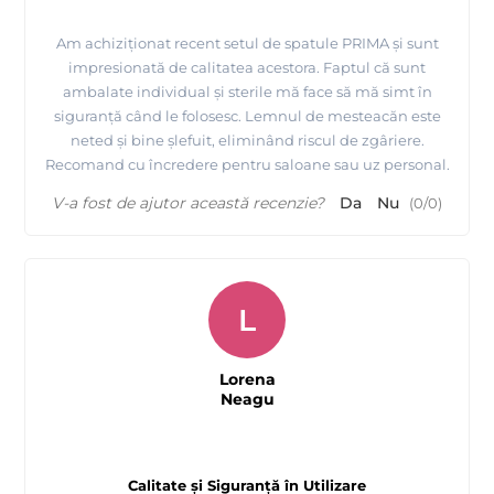
Am achiziționat recent setul de spatule PRIMA și sunt
impresionată de calitatea acestora. Faptul că sunt
ambalate individual și sterile mă face să mă simt în
siguranță când le folosesc. Lemnul de mesteacăn este
neted și bine șlefuit, eliminând riscul de zgâriere.
Recomand cu încredere pentru saloane sau uz personal.
V-a fost de ajutor această recenzie?
Da
Nu
(
0
/
0
)
L
Lorena
Neagu
Calitate și Siguranță în Utilizare