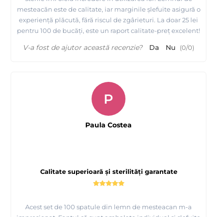
mesteacăn este de calitate, iar marginile șlefuite asigură o
experiență plăcută, fără riscul de zgârieturi. La doar 25 lei
pentru 100 de bucăți, este un raport calitate-preț excelent!
V-a fost de ajutor această recenzie?
Da
Nu
(
0
/
0
)
P
Paula Costea
Calitate superioară și sterilități garantate
Acest set de 100 spatule din lemn de mesteacan m-a