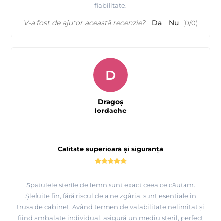
fiabilitate.
V-a fost de ajutor această recenzie?
Da
Nu
(
0
/
0
)
D
Dragoș
Iordache
Calitate superioară și siguranță
Spatulele sterile de lemn sunt exact ceea ce căutam.
Șlefuite fin, fără riscul de a ne zgâria, sunt esențiale în
trusa de cabinet. Având termen de valabilitate nelimitat și
fiind ambalate individual, asigură un mediu steril, perfect