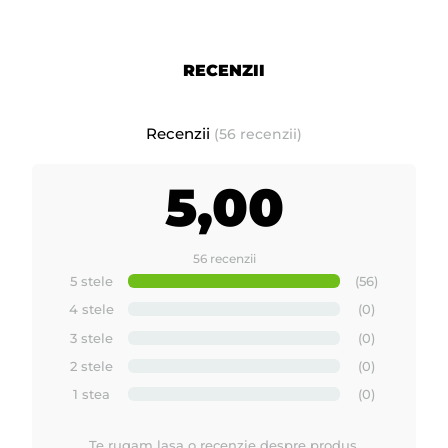
RECENZII
Recenzii
(56 recenzii)
5,00
56 recenzii
5 stele
(56)
4 stele
(0)
3 stele
(0)
2 stele
(0)
1 stea
(0)
Te rugam lasa o recenzie despre produs.