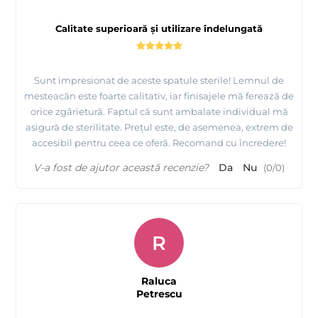
Calitate superioară și utilizare îndelungată
Sunt impresionat de aceste spatule sterile! Lemnul de
mesteacăn este foarte calitativ, iar finisajele mă ferează de
orice zgârietură. Faptul că sunt ambalate individual mă
asigură de sterilitate. Prețul este, de asemenea, extrem de
accesibil pentru ceea ce oferă. Recomand cu încredere!
V-a fost de ajutor această recenzie?
Da
Nu
(
0
/
0
)
R
Raluca
Petrescu