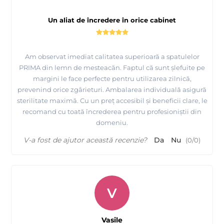
Un aliat de încredere în orice cabinet
Am observat imediat calitatea superioară a spatulelor
PRIMA din lemn de mesteacăn. Faptul că sunt șlefuite pe
margini le face perfecte pentru utilizarea zilnică,
prevenind orice zgârieturi. Ambalarea individuală asigură
sterilitate maximă. Cu un preț accesibil și beneficii clare, le
recomand cu toată încrederea pentru profesioniștii din
domeniu.
V-a fost de ajutor această recenzie?
Da
Nu
(
0
/
0
)
V
Vasile