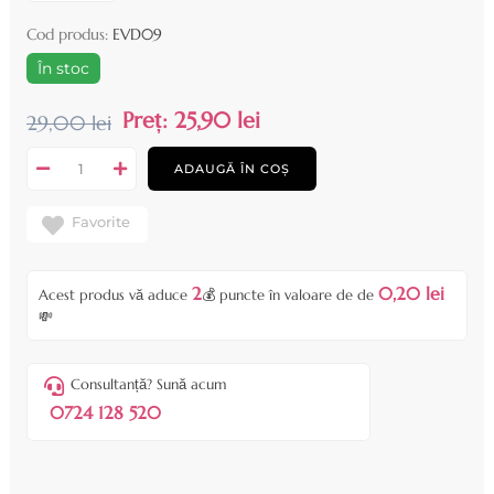
Cod produs:
EVD09
În stoc
Preț:
25,90 lei
29,00 lei
ADAUGĂ ÎN COȘ
Favorite
2
0,20 lei
Acest produs vă aduce
💰 puncte în valoare de de
💸
Consultanță? Sună acum
0724 128 520