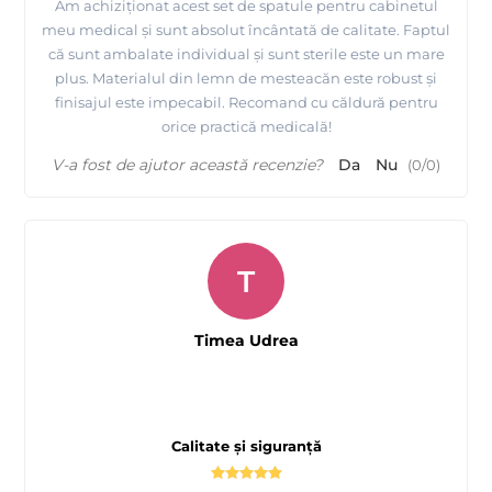
Am achiziționat acest set de spatule pentru cabinetul
meu medical și sunt absolut încântată de calitate. Faptul
că sunt ambalate individual și sunt sterile este un mare
plus. Materialul din lemn de mesteacăn este robust și
finisajul este impecabil. Recomand cu căldură pentru
orice practică medicală!
V-a fost de ajutor această recenzie?
Da
Nu
(
0
/
0
)
T
Timea Udrea
Calitate și siguranță