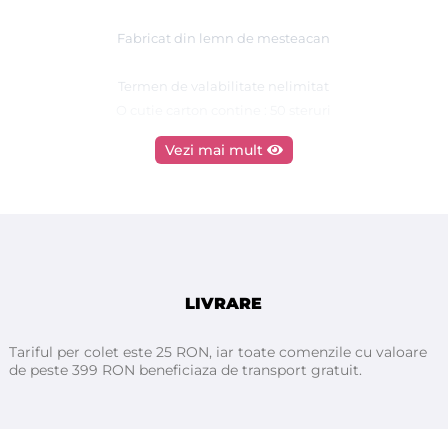
Fabricat din lemn de mesteacan
Termen de valabilitate nelimitat
O cutie carton contine : 50 steruri
Vezi mai mult
LIVRARE
Tariful per colet este 25 RON, iar toate comenzile cu valoare
de peste 399 RON beneficiaza de transport gratuit.