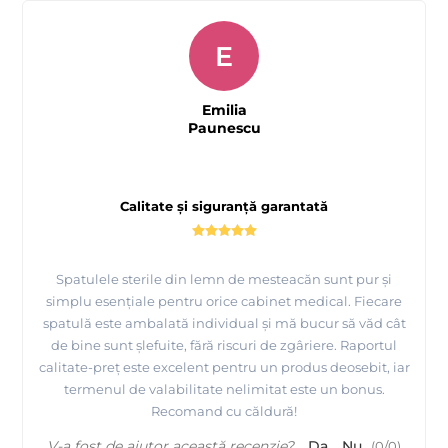
E
Emilia
Paunescu
Calitate și siguranță garantată
Spatulele sterile din lemn de mesteacăn sunt pur și
simplu esențiale pentru orice cabinet medical. Fiecare
spatulă este ambalată individual și mă bucur să văd cât
de bine sunt șlefuite, fără riscuri de zgâriere. Raportul
calitate-preț este excelent pentru un produs deosebit, iar
termenul de valabilitate nelimitat este un bonus.
Recomand cu căldură!
V-a fost de ajutor această recenzie?
Da
Nu
(
0
/
0
)