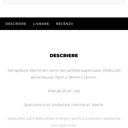
DESCRIERE
LIVRARE
RECENZII
DESCRIERE
Set spatule Sterile din lemn de calitate superioara, 100bucati,
dimensiune: 15cm x 18mm x 1,6mm.
Pret de 25 lei / set
Spatulele sunt ambalate individual, sterile.
Spatulele sunt slefuite pe margini pentru a preveni agatarea
sau zgarierea.