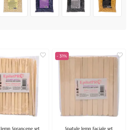
- 31%
 lemn Sprancene set
Spatule lemn Faciale set