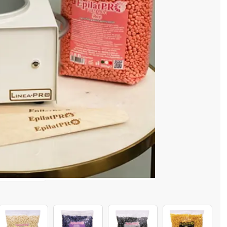
cenzia dvs.
 COȘ
4 128 520