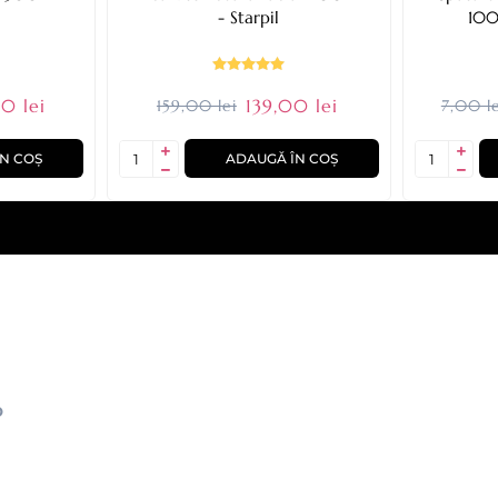
- Starpil
100
0 lei
139,00 lei
159,00 lei
7,00 le
N COȘ
ADAUGĂ ÎN COȘ
O