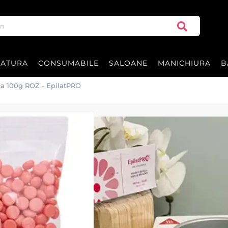
RATURA
CONSUMABILE
SALOANE
MANICHIURA
B
ca 100g ROZ - EpilatPRO
Ceara FILM gran
EpilatPRO
Ceara FILM granule elastica ROZ
Ceara de epilat ROZ - EpilatPR
Calitate superioara import Ita