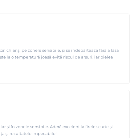
r, chiar și pe zonele sensibile, și se îndepărtează fără a lăsa
te la o temperatură joasă evită riscul de arsuri, iar pielea
 și în zonele sensibile. Aderă excelent la firele scurte și
ța și rezultatele impecabile!