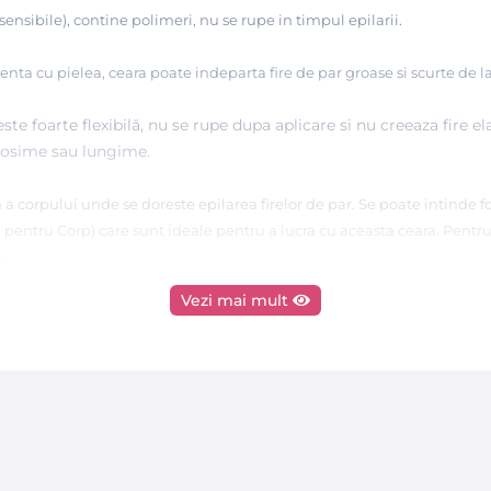
sensibile), contine polimeri, nu se rupe in timpul epilarii.
ta cu pielea, ceara poate indeparta fire de par groase si scurte de 
te foarte flexibilă, nu se rupe dupa aplicare si nu creeaza fire ela
grosime sau lungime.
a a corpului unde se doreste epilarea firelor de par.
Se poate intinde fo
 pentru Corp) care sunt ideale pentru a lucra cu aceasta ceara.
Pentru 
.
Vezi mai mult