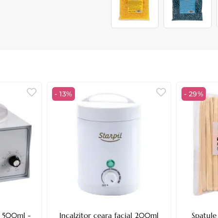
- 13%
- 29%
ii 500ml -
Incalzitor ceara facial 200ml
Spatule