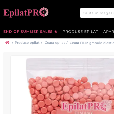
END OF SUMMER SALES ☀️
PRODUSE EPILAT
APA
/
Produse epilat
/
Ceara epilat
/
Ceara FILM granule elasti