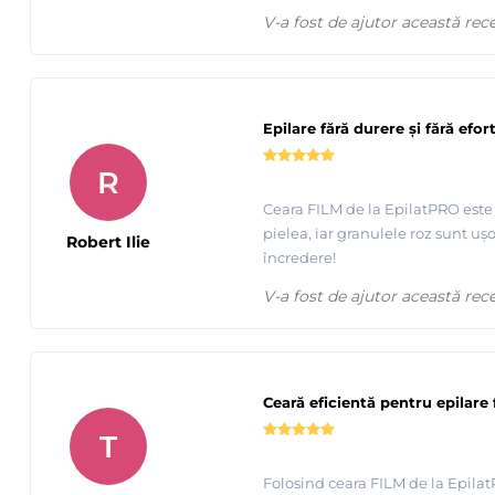
V-a fost de ajutor această rec
Epilare fără durere și fără efor
R
Ceara FILM de la EpilatPRO este pe
pielea, iar granulele roz sunt u
Robert Ilie
încredere!
V-a fost de ajutor această rec
Prezentare 7 sortimente ceara FILM elastica granule Epila
Ceară eficientă pentru epilare 
T
Folosind ceara FILM de la Epilat