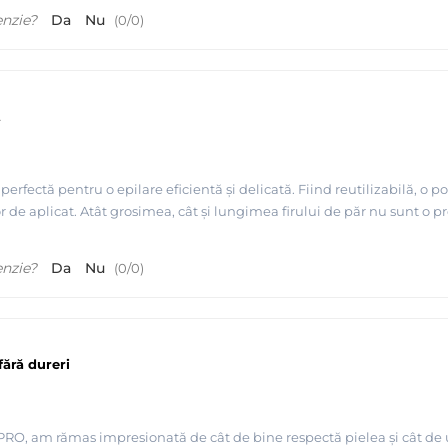
enzie?
Da
Nu
(
0
/
0
)
t
rfectă pentru o epilare eficientă și delicată. Fiind reutilizabilă, o pot
șor de aplicat. Atât grosimea, cât și lungimea firului de păr nu sunt 
enzie?
Da
Nu
(
0
/
0
)
tPRO fabricata in Italia
fără dureri
PRO, am rămas impresionată de cât de bine respectă pielea și cât de u