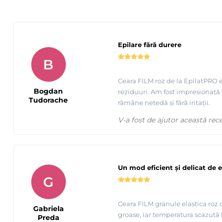
Epilare fără durere
B
Ceara FILM roz de la EpilatPRO est
Bogdan
reziduuri. Am fost impresionată de
Tudorache
rămâne netedă și fără iritații.
V-a fost de ajutor această rec
Prezentare si epilare bikini cu Ceara FILM elastica ROZ - 
Un mod eficient și delicat de e
G
Ceara FILM granule elastica roz d
Gabriela
groase, iar temperatura scazută l
Preda