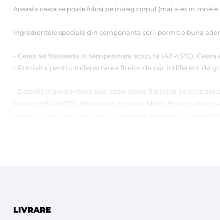
Aceasta ceara se poate folosi pe intreg corpul (mai ales in zonele 
Ingredientele speciale din componenta cerii permit o buna aderen
- Ceara se foloseste la temperatura scazuta (42-45°C). Ceara es
- Potrivita pentru indepartarea firelor de par indiferent de 
Datorita ingredientelor sale, ceara poate fi folosita pe orice zon
spatulele EpilatPRO (Sprancene, Inguste, Medii, Faciale, Mari sau
roseata folositi uleiurile speciale inainte si dupa epilat EpilatPRO
Ambalata in pungulita de 100g
produsa in ITALIA pentru EpilatPRO
AVANTAJE pentru Ceara FILM de la EpilatPRO :
LIVRARE