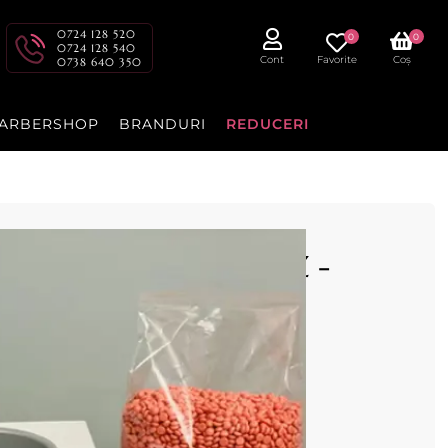
0724 128 520
0
0
0724 128 540
Cont
Favorite
Coș
0738 640 350
ARBERSHOP
BRANDURI
REDUCERI
ule elastica 100g ROZ -
 la 100g refolosibila
O
lia