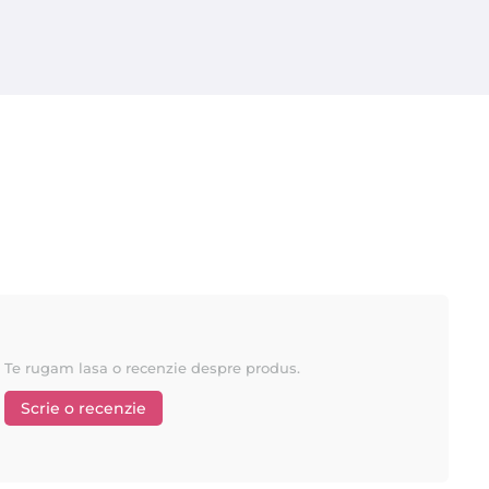
urere este redusa;
 numai dupa aceea se intareste;
Te rugam lasa o recenzie despre produs.
Scrie o recenzie