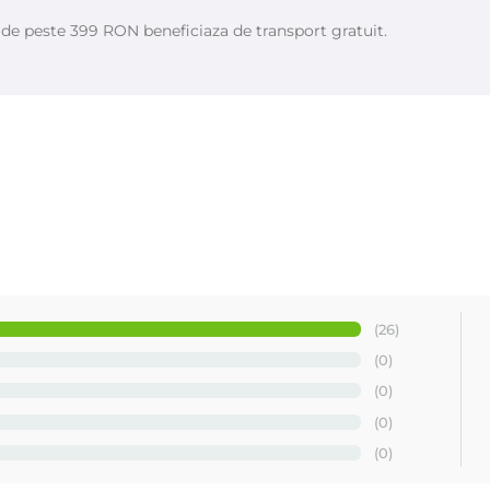
, prin urmare, exclude orice arsuri ale pielii;
termic de inmuiere a foliculilor este mai lung si astfel senzatia de d
e de peste 399 RON beneficiaza de transport gratuit.
fi depilata, prinde toate firele de par aproape de suprafata pielii si
fel cantitatea folosita scade pana la 1,6 ori)
(26)
(0)
(0)
(0)
(0)