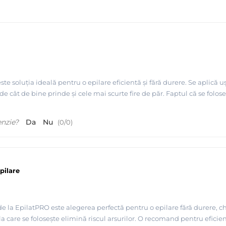
e soluția ideală pentru o epilare eficientă și fără durere. Se aplică ușo
 cât de bine prinde și cele mai scurte fire de păr. Faptul că se foloseș
enzie?
Da
Nu
(
0
/
0
)
EpilatPRO
pilare
e la EpilatPRO este alegerea perfectă pentru o epilare fără durere, chiar
a care se folosește elimină riscul arsurilor. O recomand pentru eficien