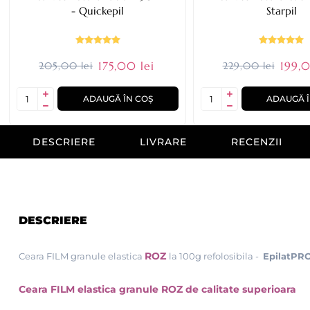
- Quickepil
Starpil
175,00 lei
199,0
205,00 lei
229,00 lei
ADAUGĂ ÎN COȘ
ADAUGĂ Î
DESCRIERE
LIVRARE
RECENZII
DESCRIERE
ROZ
Ceara FILM granule elastica
la 100g refolosibila -
EpilatPR
Ceara FILM elastica granule ROZ de calitate superioara