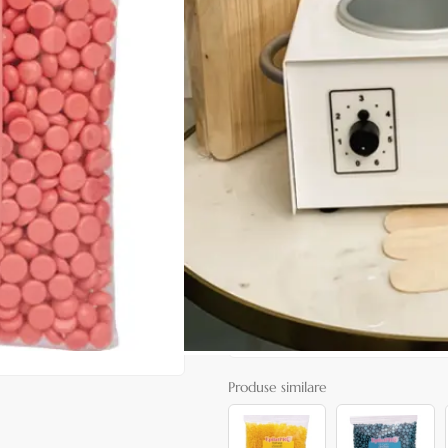
|
26 recenzii
Adăugați re
Cod produs:
PRO03g
În stoc
7,00 lei
ADAUGĂ ÎN
Favorite
072
Consultanță? Sună acum
Produse similare