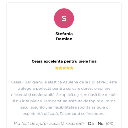
S
Stefania
Damian
Ceară excelentă pentru piele fină
Ceara FILM granule elastică Azulena de la EpilatPRO este
o alegere perfectă pentru cei care doresc o epilare
eficientă și confortabilă. Se aplică ușor, nu lasă fire de păr
și nu irită pielea. Temperatura scăzută de topire elimină
riscul arsurilor, iar flexibilitatea sporită asigură o
experiență plăcută. Recomand cu încredere!
V-a fost de ajutor această recenzie?
Da
Nu
(
0
/
0
)