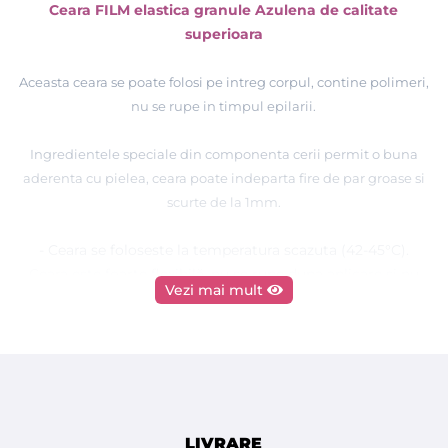
Ceara FILM elastica granule Azulena de calitate
superioara
Aceasta ceara se poate folosi pe intreg corpul, contine polimeri,
nu se rupe in timpul epilarii.
Ingredientele speciale din componenta cerii permit o buna
aderenta cu pielea, ceara poate indeparta fire de par groase si
scurte de la 1mm.
- Ceara se foloseste la temperatura scazuta (42-45°C).
Ceara este foarte flexibilă, nu se rupe dupa aplicare si nu
Vezi mai mult
creeaza fire elastice.
- Potrivita pentru indepartarea firelor de par indiferent de
grosime sau lungime.
Datorita ingredientelor sale, ceara poate fi folosita pe orice
zona a corpului unde se doreste epilarea firelor de par.
Se
poate intinde foarte usor pe zone mari sau mici de pe tot
LIVRARE