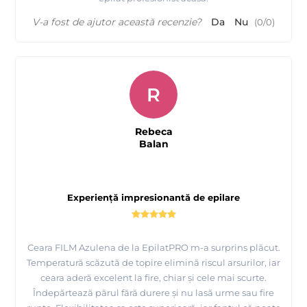
V-a fost de ajutor această recenzie?
Da
Nu
(
0
/
0
)
R
Rebeca
Balan
Experiență impresionantă de epilare
Ceara FILM Azulena de la EpilatPRO m-a surprins plăcut.
Temperatură scăzută de topire elimină riscul arsurilor, iar
ceara aderă excelent la fire, chiar și cele mai scurte.
Îndepărtează părul fără durere și nu lasă urme sau fire