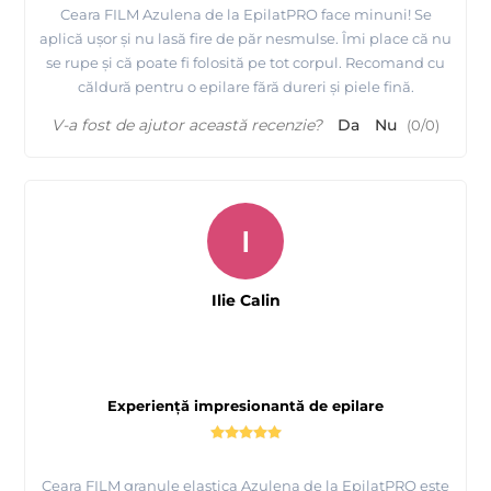
Ceara FILM Azulena de la EpilatPRO face minuni! Se
aplică ușor și nu lasă fire de păr nesmulse. Îmi place că nu
se rupe și că poate fi folosită pe tot corpul. Recomand cu
căldură pentru o epilare fără dureri și piele fină.
V-a fost de ajutor această recenzie?
Da
Nu
(
0
/
0
)
I
Ilie Calin
Experiență impresionantă de epilare
Ceara FILM granule elastica Azulena de la EpilatPRO este