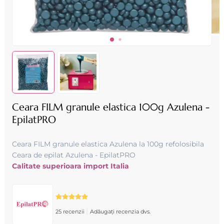
Ceara FILM granule elastica 100g Azulena -
EpilatPRO
Ceara FILM granule elastica Azulena la 100g refolosibila
Ceara de epilat Azulena - EpilatPRO
Calitate superioara import Italia
|
25 recenzii
Adăugați recenzia dvs.