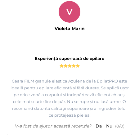
V
Violeta Marin
Experiență superioară de epilare
Ceara FILM granule elastica Azulena de la EpilatPRO este
ideală pentru epilare eficientă și fără durere. Se aplică ușor
pe orice zonă a corpului și îndepărtează eficient chiar și
cele mai scurte fire de păr. Nu se rupe și nu lasă urme. O
recomand datorită calității superioare și a ingredientelor
ce protejează pielea.
V-a fost de ajutor această recenzie?
Da
Nu
(
0
/
0
)