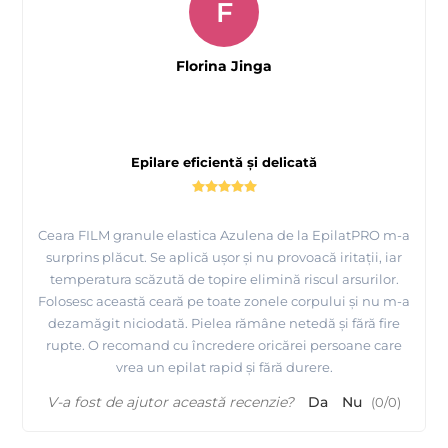
F
Florina Jinga
Epilare eficientă și delicată
Ceara FILM granule elastica Azulena de la EpilatPRO m-a
surprins plăcut. Se aplică ușor și nu provoacă iritații, iar
temperatura scăzută de topire elimină riscul arsurilor.
Folosesc această ceară pe toate zonele corpului și nu m-a
dezamăgit niciodată. Pielea rămâne netedă și fără fire
rupte. O recomand cu încredere oricărei persoane care
vrea un epilat rapid și fără durere.
V-a fost de ajutor această recenzie?
Da
Nu
(
0
/
0
)