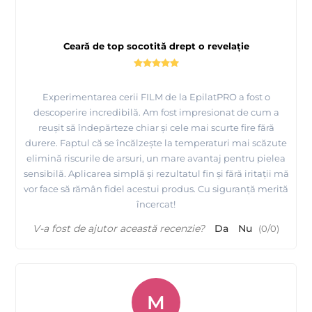
Ceară de top socotită drept o revelație
Experimentarea cerii FILM de la EpilatPRO a fost o
descoperire incredibilă. Am fost impresionat de cum a
reușit să îndepărteze chiar și cele mai scurte fire fără
durere. Faptul că se încălzește la temperaturi mai scăzute
elimină riscurile de arsuri, un mare avantaj pentru pielea
sensibilă. Aplicarea simplă și rezultatul fin și fără iritații mă
vor face să rămân fidel acestui produs. Cu siguranță merită
încercat!
V-a fost de ajutor această recenzie?
Da
Nu
(
0
/
0
)
M