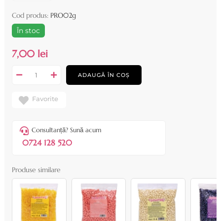
Cod produs:
PRO02g
În stoc
7,00 lei
ADAUGĂ ÎN COȘ
Favorite
Consultanță? Sună acum
0724 128 520
Produse similare