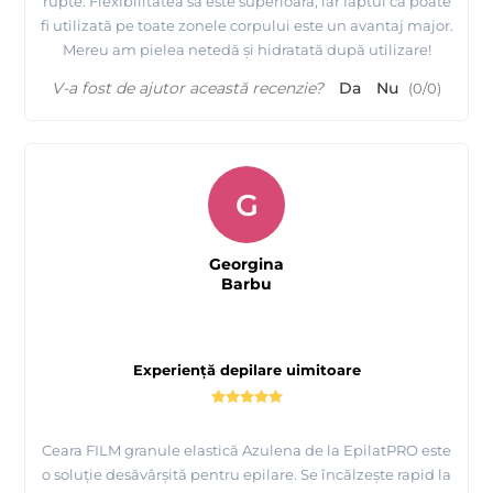
rupte. Flexibilitatea sa este superioară, iar faptul că poate
fi utilizată pe toate zonele corpului este un avantaj major.
Mereu am pielea netedă și hidratată după utilizare!
V-a fost de ajutor această recenzie?
Da
Nu
(
0
/
0
)
G
Georgina
Barbu
Experiență depilare uimitoare
Ceara FILM granule elastică Azulena de la EpilatPRO este
o soluție desăvârșită pentru epilare. Se încălzește rapid la