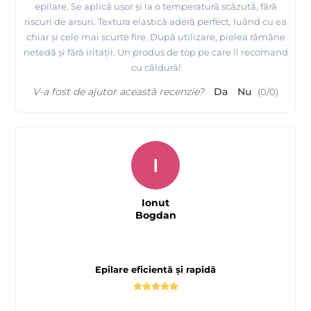
epilare. Se aplică ușor și la o temperatură scăzută, fără
riscuri de arsuri. Textura elastică aderă perfect, luând cu ea
chiar și cele mai scurte fire. După utilizare, pielea rămâne
netedă și fără iritații. Un produs de top pe care îl recomand
cu căldură!
V-a fost de ajutor această recenzie?
Da
Nu
(
0
/
0
)
I
Ionut
Bogdan
Epilare eficientă și rapidă