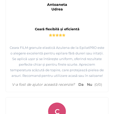
Antoaneta
Udrea
Ceară flexibilă și eficientă
Ceara FILM granule elastică Azulena de la EpilatPRO este
o alegere excelentă pentru epilare fără dureri sau iritații.
Prezentare si epilare inghinal cu Ceara FILM elastica
Se aplică ușor și se întărește uniform, oferind rezultate
Ciocolata Alba - EpilatPRO
perfecte chiar și pentru firele scurte. Apreciem
temperatura scăzută de topire, care protejează pielea de
arsuri. Recomand pentru utilizare acasă sau în saloane!
V-a fost de ajutor această recenzie?
Da
Nu
(
0
/
0
)
C