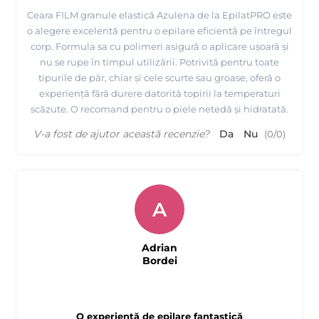
Ceara FILM granule elastică Azulena de la EpilatPRO este
o alegere excelentă pentru o epilare eficientă pe întregul
corp. Formula sa cu polimeri asigură o aplicare ușoară și
nu se rupe în timpul utilizării. Potrivită pentru toate
tipurile de păr, chiar și cele scurte sau groase, oferă o
experiență fără durere datorită topirii la temperaturi
scăzute. O recomand pentru o piele netedă și hidratată.
V-a fost de ajutor această recenzie?
Da
Nu
(
0
/
0
)
A
Adrian
Bordei
O experiență de epilare fantastică