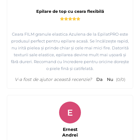
Epilare de top cu ceara flexibilă
Ceara FILM granule elastica Azulena de la EpilatPRO este
produsul perfect pentru epilare acasă. Se încălzește rapid,
nu irită pielea și prinde chiar și cele mai mici fire. Datorită
texturii sale elastice, epilarea devine mult mai ușoară și
fără dureri. Recomand cu încredere pentru oricine dorește
o piele fină și catifelată.
V-a fost de ajutor această recenzie?
Da
Nu
(
0
/
0
)
Prezentare si epilare picioare cu Ceara FILM elastica
Azulena - EpilatPRO
E
Ernest
Andrei