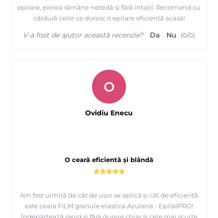
epilare, pielea rămâne netedă și fără iritații. Recomand cu
căldură celor ce doresc o epilare eficientă acasă!
V-a fost de ajutor această recenzie?
Da
Nu
(
0
/
0
)
O
Ovidiu Enecu
O ceară eficientă și blândă
Am fost uimită de cât de ușor se aplică și cât de eficientă
este ceara FILM granule elastica Azulena - EpilatPRO!
Îndepărtează rapid și fără durere chiar și cele mai scurte