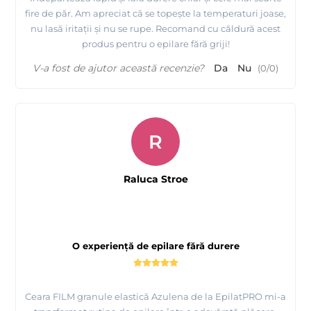
fire de păr. Am apreciat că se topește la temperaturi joase,
nu lasă iritații și nu se rupe. Recomand cu căldură acest
produs pentru o epilare fără griji!
V-a fost de ajutor această recenzie?
Da
Nu
(
0
/
0
)
R
Raluca Stroe
O experiență de epilare fără durere
Ceara FILM granule elastică Azulena de la EpilatPRO mi-a