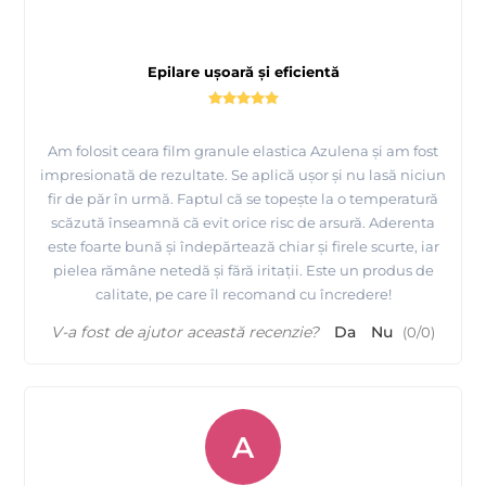
Epilare ușoară și eficientă
Am folosit ceara film granule elastica Azulena și am fost
impresionată de rezultate. Se aplică ușor și nu lasă niciun
fir de păr în urmă. Faptul că se topește la o temperatură
scăzută înseamnă că evit orice risc de arsură. Aderenta
este foarte bună și îndepărtează chiar și firele scurte, iar
Prezentare si epilare bikini cu Ceara FILM elastica ROZ -
pielea rămâne netedă și fără iritații. Este un produs de
EpilatPRO
calitate, pe care îl recomand cu încredere!
V-a fost de ajutor această recenzie?
Da
Nu
(
0
/
0
)
A