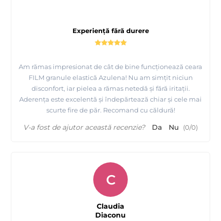
Experiență fără durere
Am rămas impresionat de cât de bine funcționează ceara
FILM granule elastică Azulena! Nu am simțit niciun
disconfort, iar pielea a rămas netedă și fără iritații.
Aderența este excelentă și îndepărtează chiar și cele mai
scurte fire de păr. Recomand cu căldură!
V-a fost de ajutor această recenzie?
Da
Nu
(
0
/
0
)
Prezentare 7 sortimente ceara FILM elastica granule
EpilatPRO fabricata in Italia
C
Claudia
Diaconu