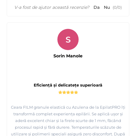
V-a fost de ajutor această recenzie?
Da
Nu
(
0
/
0
)
S
Sorin Manole
Eficiență și delicatețe superioară
Ceara FILM granule elastică cu Azulena de la EpilatPRO îți
transformă complet experiența epilării. Se aplică ușor și
aderă excelent chiar și la firele scurte de 1 mm, făcând
procesul rapid și fără durere. Temperaturile scăzute de
utilizare și polimerii speciali asigură zero disconfort. După