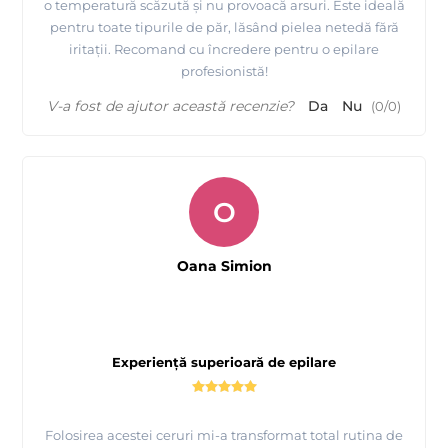
o temperatură scăzută și nu provoacă arsuri. Este ideală
pentru toate tipurile de păr, lăsând pielea netedă fără
iritații. Recomand cu încredere pentru o epilare
profesionistă!
V-a fost de ajutor această recenzie?
Da
Nu
(
0
/
0
)
O
Oana Simion
Experiență superioară de epilare
Folosirea acestei ceruri mi-a transformat total rutina de