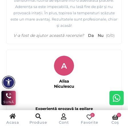
transformat rutina de epilare într-o adevărată plăcere.
Aderența sa este impecabilă, nu lasă fire de păr și nu
provoacă iritații. În plus, topirea la temperaturi scăzute
este un mare avantaj. Rezultatele sunt profesionale, chiar
și acasă!
V-a fost de ajutor această recenzie?
Da
Nu
(
0
/
0
)
A
Alisa
Niculescu
SUNĂ
Experiență grozavă la epilare
0
0
Acasa
Produse
Cont
Favorite
Coș