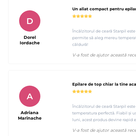
Un aliat compact pentru epila
D
Încălzitorul de ceară Starpil est
Dorel
permite să aleg mereu temperatur
Iordache
căldură!
V-a fost de ajutor această rec
Epilare de top chiar la tine ac
A
Folie spaciala pentru incalzit ceara Starpil - iti protejeaza
Încălzitorul de ceară Starpil est
Adriana
temperatura perfectă. Fiabil și uș
Marinache
luni, acest produs devine rapid e
V-a fost de ajutor această rec