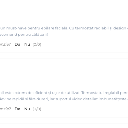
odusa de MAYSTAR Spania
e un must-have pentru epilare facială. Cu termostat reglabil și design c
Recomand pentru călătorii!
enzie?
Da
Nu
(
0
/
0
)
rpil este extrem de eficient și ușor de utilizat. Termostatul reglabil p
devine rapidă și fără dureri, iar suportul video detaliat îmbunătățeșt
tarpil Spania
enzie?
Da
Nu
(
0
/
0
)