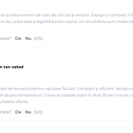
e un produs extrem de ușor de utilizat și versatil. Designul compact îl 
 minute, ceara este pregătită pentru epilat, iar rezultatele sunt impec
 seller in USA
enzie?
Da
Nu
(
0
/
0
)
n ten neted
ceară de excepție pentru epilarea facială. Compact și eficient, designul
otal asupra temperaturii. Ceara se topește rapid în doar 30 de minute, i
ultatele oferite.
enzie?
Da
Nu
(
0
/
0
)