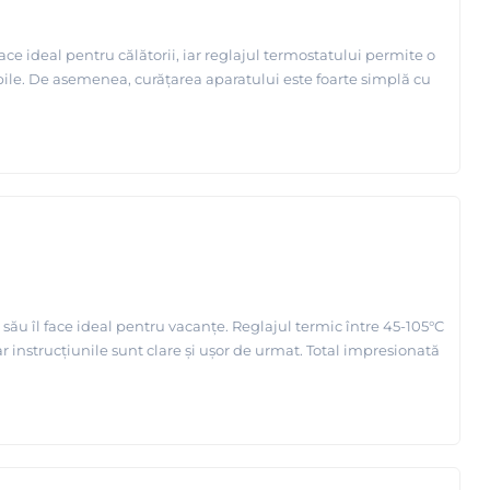
face ideal pentru călătorii, iar reglajul termostatului permite o
abile. De asemenea, curățarea aparatului este foarte simplă cu
 său îl face ideal pentru vacanțe. Reglajul termic între 45-105°C
ar instrucțiunile sunt clare și ușor de urmat. Total impresionată