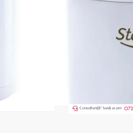
Cod produs:
ESP96
În stoc
Preț:
139,00 le
159,00 lei
ADAUGĂ ÎN
Favorite
13
Acest produs vă aduce
💰 puncte
072
Consultanță? Sună acum