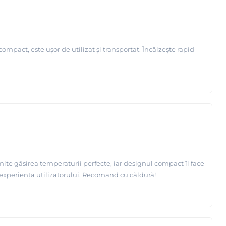
ompact, este ușor de utilizat și transportat. Încălzește rapid
ermite găsirea temperaturii perfecte, iar designul compact îl face
e experiența utilizatorului. Recomand cu căldură!