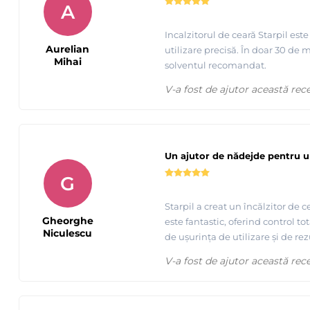
A
Incalzitorul de ceară Starpil est
Aurelian
utilizare precisă. În doar 30 de
Mihai
solventul recomandat.
Tutorial epilare cu ceara FILM extra elasica - Starpil - best
V-a fost de ajutor această rec
Un ajutor de nădejde pentru u
G
Starpil a creat un încălzitor de 
Gheorghe
este fantastic, oferind control t
Niculescu
de ușurința de utilizare și de rez
V-a fost de ajutor această rec