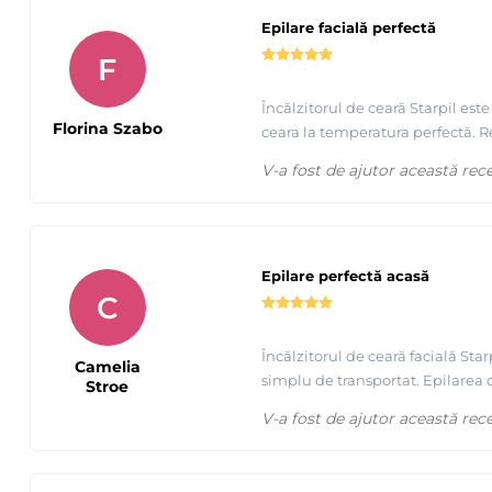
Aplicare ceara FILM Albastra, extra elastica Starpil, pr
Epilare facială perfectă
F
Încălzitorul de ceară Starpil est
Florina Szabo
ceara la temperatura perfectă. 
V-a fost de ajutor această rec
Epilare perfectă acasă
C
Încălzitorul de ceară facială Sta
Camelia
simplu de transportat. Epilarea 
Stroe
Tutorial epilare cu ceara elastica de calitate premium - S
V-a fost de ajutor această rec