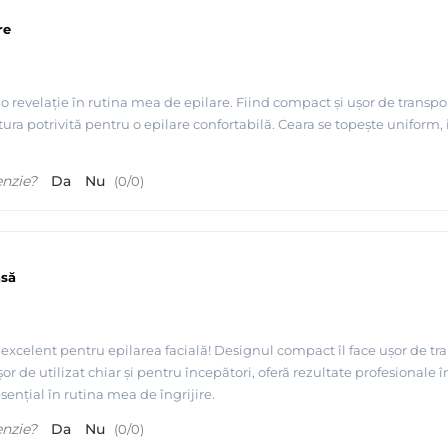
re
e o revelație în rutina mea de epilare. Fiind compact și ușor de transpor
a potrivită pentru o epilare confortabilă. Ceara se topește uniform,
enzie?
Da
Nu
(
0
/
0
)
asă
 incalzitorul de ceara
e excelent pentru epilarea facială! Designul compact îl face ușor de tran
or de utilizat chiar și pentru începători, oferă rezultate profesionale 
sențial în rutina mea de îngrijire.
enzie?
Da
Nu
(
0
/
0
)