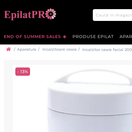
END OF SUMMER SALES ☀️
PRODUSE EPILAT
APA
/
Aparatura
/
Incalzitoare ceara
/
Incalzitor ceara facial 200
- 13%