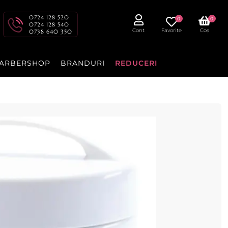
0724 128 520
0
0
0724 128 540
Cont
Favorite
Coș
0738 640 350
ARBERSHOP
BRANDURI
REDUCERI
 facial 200ml - Starpil
arpil.
cenzia dvs.