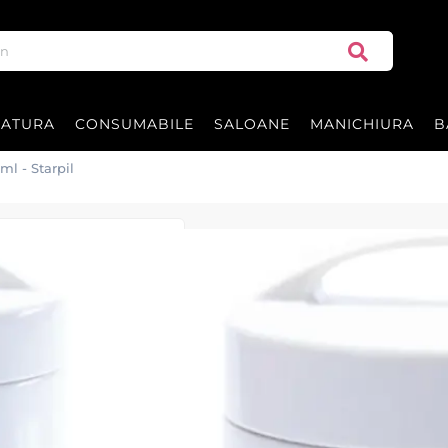
RATURA
CONSUMABILE
SALOANE
MANICHIURA
B
ml - Starpil
Incalzitor ceara
Incalzitor ceara facial 200ml - St
220V , 50Hz , 40W .
Garantie 12 luni.
|
30 recenzii
Adăugați re