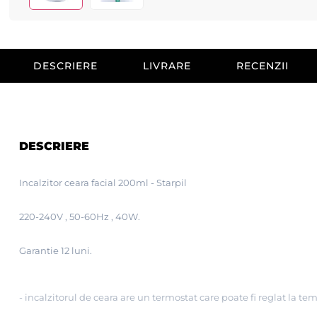
DESCRIERE
LIVRARE
RECENZII
DESCRIERE
Incalzitor ceara facial 200ml - Starpil
220-240V , 50-60Hz , 40W.
Garantie 12 luni.
- incalzitorul de ceara are un termostat care poate fi reglat la temp