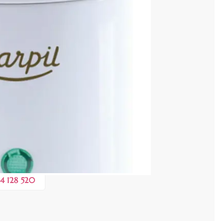
i
 COȘ
1,30 lei
 în valoare de de
💸
4 128 520