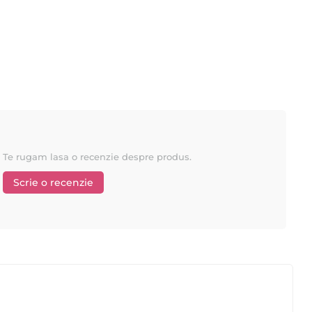
or de păr.
 de ceara Starpil si veti vedea diferenta.
Te rugam lasa o recenzie despre produs.
Scrie o recenzie