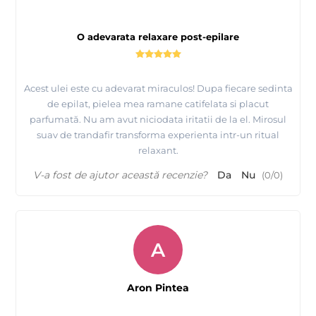
O adevarata relaxare post-epilare
Acest ulei este cu adevarat miraculos! Dupa fiecare sedinta
de epilat, pielea mea ramane catifelata si placut
parfumată. Nu am avut niciodata iritatii de la el. Mirosul
suav de trandafir transforma experienta intr-un ritual
relaxant.
V-a fost de ajutor această recenzie?
Da
Nu
(
0
/
0
)
A
Aron Pintea