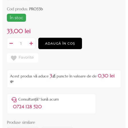
Cod produs:
PRO33b
În stoc
33,00 lei
ADAUGĂ ÎN COȘ
Favorite
3
0,30 lei
Acest produs vă aduce
💰 puncte în valoare de de
💸
Consultanță? Sună acum
0724 128 520
Produse similare