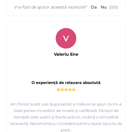
V-a fost de ajutor această recenzie?
Da
Nu
(
0
/
0
)
V
Valeriu Ene
O experiență de relaxare absolută
Am folosit acest ulei după epilat și trebuie să spun că mi-a
lăsat pielea incredibil de moale și catifelată. Mirosul de
trandafir este subtil și foarte plăcut, creând o atmosferă
relaxantă. Recomand cu încredere pentru toate tipurile de
piele.