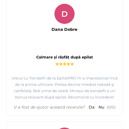
D
Dana Dobre
Calmare și răsfăț după epilat
Uleiul cu Trandafir de la EpilatPRO m-a impresionat încă
de la prima utilizare. Pielea devine imediat netedă și
catifelată, fără urme de ceară. Mirosul de trandafir e un
bonus relaxant după epilat. Recomand cu încredere!
V-a fost de ajutor această recenzie?
Da
Nu
(
0
/
0
)