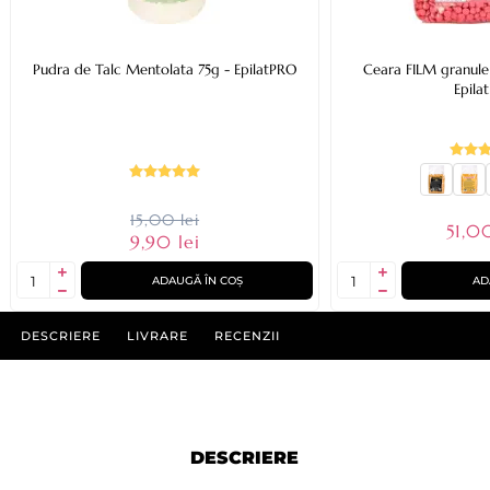
Pudra de Talc Mentolata 75g - EpilatPRO
Ceara FILM granule 
Epila
15,00 lei
51,00
9,90 lei
ADAUGĂ ÎN COȘ
AD
DESCRIERE
LIVRARE
RECENZII
DESCRIERE