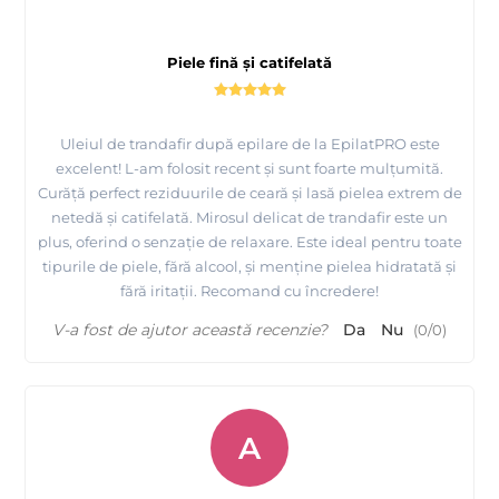
Piele fină și catifelată
Uleiul de trandafir după epilare de la EpilatPRO este
excelent! L-am folosit recent și sunt foarte mulțumită.
Curăță perfect reziduurile de ceară și lasă pielea extrem de
netedă și catifelată. Mirosul delicat de trandafir este un
plus, oferind o senzație de relaxare. Este ideal pentru toate
tipurile de piele, fără alcool, și menține pielea hidratată și
fără iritații. Recomand cu încredere!
V-a fost de ajutor această recenzie?
Da
Nu
(
0
/
0
)
A