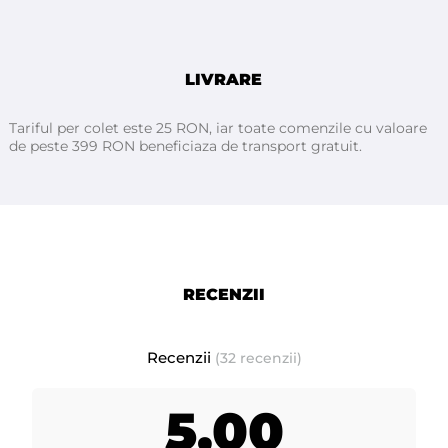
- prezentare: la flacon cu pulverizator de 500 ml
LIVRARE
EpilatPRO
Fabricat in Italia pentru
Tariful per colet este 25 RON, iar toate comenzile cu valoare
- termen de valabilitate: 12 luni de la deschiderea flaconului
de peste 399 RON beneficiaza de transport gratuit.
- depozitati produsul într-un loc uscat si răcoros.
RECENZII
Recenzii
(32 recenzii)
5,00