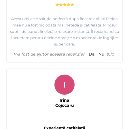
Acest ulei este soluția perfectă după fiecare epilat! Pielea
mea nu a fost niciodată mai netedă și catifelată. Mirosul
subtil de trandafir oferă o relaxare instantă. Îl recomand cu
încredere pentru oricine dorește o experiență de îngrijire
superioară.
V-a fost de ajutor această recenzie?
Da
Nu
(
0
/
0
)
I
Irina
Cojocaru
Experiență catifelată