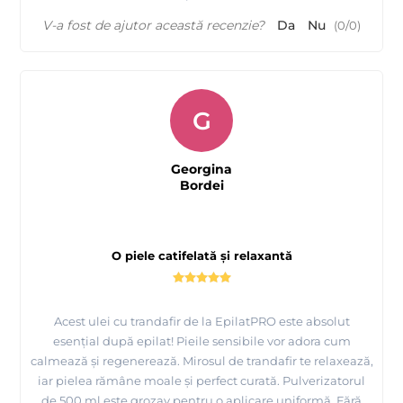
V-a fost de ajutor această recenzie?
Da
Nu
(
0
/
0
)
G
Georgina
Bordei
O piele catifelată și relaxantă
Acest ulei cu trandafir de la EpilatPRO este absolut
esențial după epilat! Pieile sensibile vor adora cum
calmează și regenerează. Mirosul de trandafir te relaxează,
iar pielea rămâne moale și perfect curată. Pulverizatorul
de 500 ml este grozav pentru o aplicare uniformă. Fără