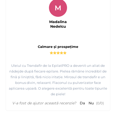
M
Madalina
Nedelcu
Calmare și prospețime
Uleiul cu Trandafir de la EpilatPRO a devenit un aliat de
nădejde după fiecare epilare. Pielea rămâne incredibil de
fină și liniștită, fără nicio iritație. Mirosul de trandafir e un
bonus divin, relaxant. Flaconul cu pulverizator face
aplicarea ușoară. O alegere excelentă pentru toate tipurile
de piele!
V-a fost de ajutor această recenzie?
Da
Nu
(
0
/
0
)