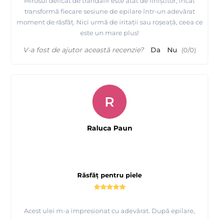
Mirosul delicat de trandafir este atât de liniștitor, încât
transformă fiecare sesiune de epilare într-un adevărat
moment de răsfăț. Nici urmă de iritații sau roșeață, ceea ce
este un mare plus!
V-a fost de ajutor această recenzie?
Da
Nu
(
0
/
0
)
R
Raluca Paun
Răsfăț pentru piele
Acest ulei m-a impresionat cu adevărat. După epilare,