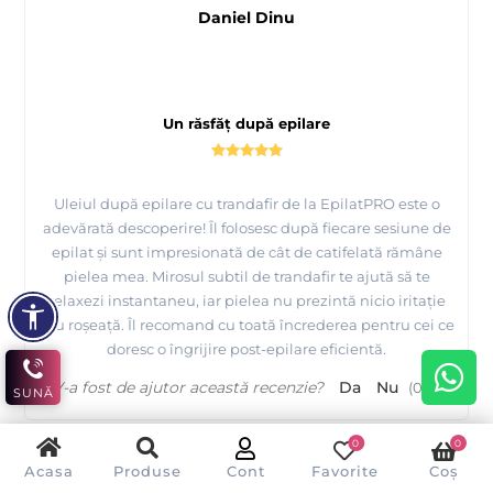
Daniel Dinu
Un răsfăț după epilare
Uleiul după epilare cu trandafir de la EpilatPRO este o
adevărată descoperire! Îl folosesc după fiecare sesiune de
epilat și sunt impresionată de cât de catifelată rămâne
pielea mea. Mirosul subtil de trandafir te ajută să te
relaxezi instantaneu, iar pielea nu prezintă nicio iritație
sau roșeață. Îl recomand cu toată încrederea pentru cei ce
doresc o îngrijire post-epilare eficientă.
V-a fost de ajutor această recenzie?
Da
Nu
(
0
/
0
)
SUNĂ
0
0
Acasa
Produse
Cont
Favorite
Coș