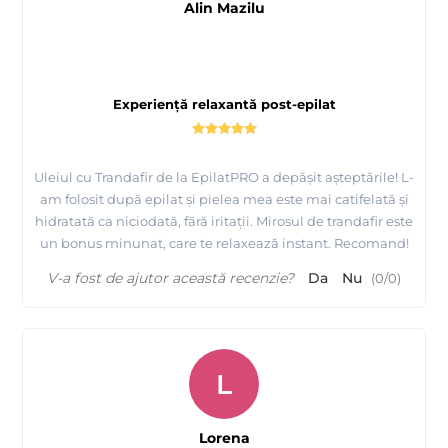
Alin Mazilu
Experiență relaxantă post-epilat
Uleiul cu Trandafir de la EpilatPRO a depășit așteptările! L-
am folosit după epilat și pielea mea este mai catifelată și
hidratată ca niciodată, fără iritații. Mirosul de trandafir este
un bonus minunat, care te relaxează instant. Recomand!
V-a fost de ajutor această recenzie?
Da
Nu
(
0
/
0
)
L
Lorena