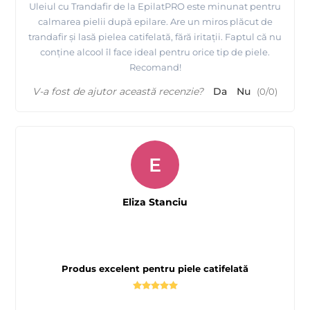
Uleiul cu Trandafir de la EpilatPRO este minunat pentru
calmarea pielii după epilare. Are un miros plăcut de
trandafir și lasă pielea catifelată, fără iritații. Faptul că nu
conține alcool îl face ideal pentru orice tip de piele.
Recomand!
V-a fost de ajutor această recenzie?
Da
Nu
(
0
/
0
)
E
Eliza Stanciu
Produs excelent pentru piele catifelată