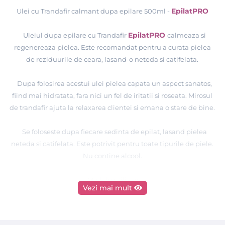
EpilatPRO
Ulei cu Trandafir calmant dupa epilare 500ml -
EpilatPRO
Uleiul dupa epilare cu Trandafir
calmeaza si
regenereaza pielea. Este recomandat pentru a curata pielea
de reziduurile de ceara, lasand-o neteda si catifelata.
Dupa folosirea acestui ulei pielea capata un aspect sanatos,
fiind mai hidratata, fara nici un fel de iritatii si roseata. Mirosul
de trandafir ajuta la relaxarea clientei si emana o stare de bine.
Se foloseste dupa fiecare sedinta de epilat, lasand pielea
neteda si catifelata.
Este potrivit pentru toate tipurile de piele.
Nu contine alcool.
Mod de utilizare:
Vezi mai mult
- dupa indepartarea parului, masati usor pe zonele tratate.
Pielea va fi moale, elastica si perfect curata.