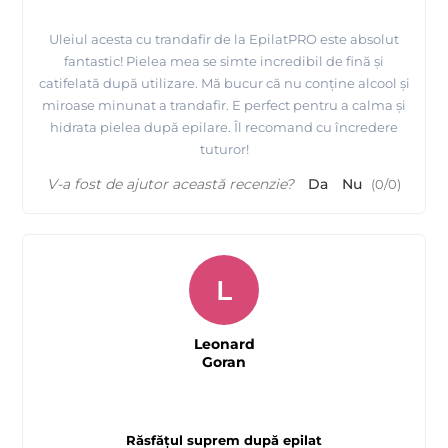
Uleiul acesta cu trandafir de la EpilatPRO este absolut
fantastic! Pielea mea se simte incredibil de fină și
catifelată după utilizare. Mă bucur că nu conține alcool și
miroase minunat a trandafir. E perfect pentru a calma și
hidrata pielea după epilare. Îl recomand cu încredere
tuturor!
V-a fost de ajutor această recenzie?
Da
Nu
(
0
/
0
)
L
Leonard
Goran
Răsfățul suprem după epilat