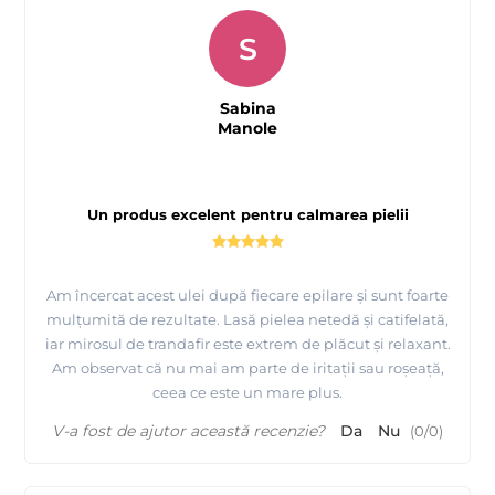
S
Sabina
Manole
Un produs excelent pentru calmarea pielii
Am încercat acest ulei după fiecare epilare și sunt foarte
mulțumită de rezultate. Lasă pielea netedă și catifelată,
iar mirosul de trandafir este extrem de plăcut și relaxant.
Am observat că nu mai am parte de iritații sau roșeață,
ceea ce este un mare plus.
V-a fost de ajutor această recenzie?
Da
Nu
(
0
/
0
)