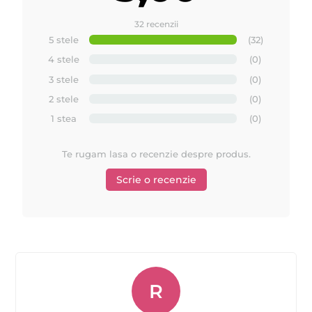
32 recenzii
5 stele
(32)
4 stele
(0)
3 stele
(0)
2 stele
(0)
1 stea
(0)
Te rugam lasa o recenzie despre produs.
Scrie o recenzie
R