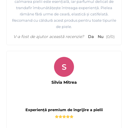
calmarea pielii este esențială, iar parfumul delicat de
trandafir îmbunătățește întreaga experiență. Pielea
rămâne fără urme de ceară, elastică și catifelată.
Recomand cu căldură acest produs pentru toate tipurile
de piele.
V-a fost de ajutor această recenzie?
Da
Nu
(
0
/
0
)
S
Silvia Mitrea
Experiență premium de îngrijire a pielii