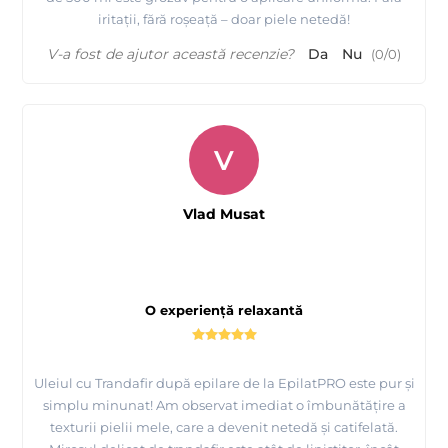
iritații, fără roșeață – doar piele netedă!
V-a fost de ajutor această recenzie?
Da
Nu
(
0
/
0
)
V
Vlad Musat
O experiență relaxantă
Uleiul cu Trandafir după epilare de la EpilatPRO este pur și
simplu minunat! Am observat imediat o îmbunătățire a
texturii pielii mele, care a devenit netedă și catifelată.