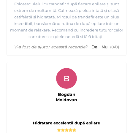
Folosesc uleiul cu trandafir după fiecare epilare și sunt
extrem de mulțumită. Calmează pielea iritată și o lasă
catifelată și hidratată. Mirosul de trandafir este un plus
incredibil, transformând rutina de după epilare într-un
moment de relaxare. Recomand cu încredere tuturor celor
care doresc o piele netedă și fără iritații.
V-a fost de ajutor această recenzie?
Da
Nu
(
0
/
0
)
B
Bogdan
Moldovan
Hidratare excelentă după epilare