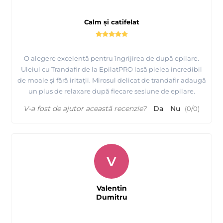
Calm și catifelat
O alegere excelentă pentru îngrijirea de după epilare.
Uleiul cu Trandafir de la EpilatPRO lasă pielea incredibil
de moale și fără iritații. Mirosul delicat de trandafir adaugă
un plus de relaxare după fiecare sesiune de epilare.
V-a fost de ajutor această recenzie?
Da
Nu
(
0
/
0
)
V
Valentin
Dumitru