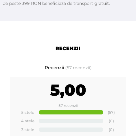
de peste 399 RON beneficiaza de transport gratuit.
RECENZII
Prezentare
produse profesionale pentru epilat si de
unica folosinta Quickepil
Recenzii
(57 recenzii)
5,00
57 recenzii
5 stele
(57)
4 stele
(0)
3 stele
(0)