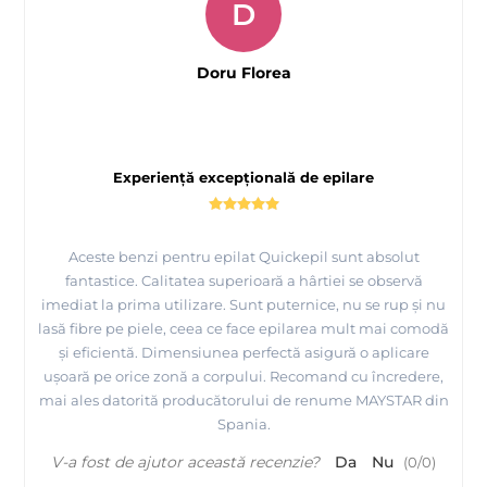
D
Doru Florea
Experiență excepțională de epilare
Aceste benzi pentru epilat Quickepil sunt absolut
fantastice. Calitatea superioară a hârtiei se observă
imediat la prima utilizare. Sunt puternice, nu se rup și nu
lasă fibre pe piele, ceea ce face epilarea mult mai comodă
și eficientă. Dimensiunea perfectă asigură o aplicare
ușoară pe orice zonă a corpului. Recomand cu încredere,
mai ales datorită producătorului de renume MAYSTAR din
Spania.
V-a fost de ajutor această recenzie?
Da
Nu
(
0
/
0
)