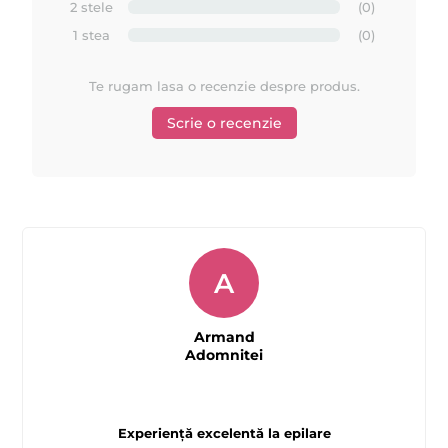
2 stele
(0)
1 stea
(0)
Te rugam lasa o recenzie despre produs.
Scrie o recenzie
A
Armand
Adomnitei
Prezentare
fabricii MAYSTAR COSMETICA Spania si a
produselor realizate de ei
Experiență excelentă la epilare