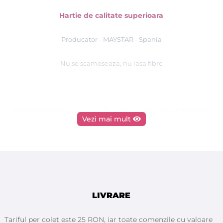
Hartie de calitate superioara
Producator - MAYSTAR - Spania
Nu se scamoseaza, nu lasa fibre
Turorial epilare cu ceara la rezerve de unica folosinta,
Vezi mai mult
ROLL ON - Quickepil
LIVRARE
Tariful per colet este 25 RON, iar toate comenzile cu valoare