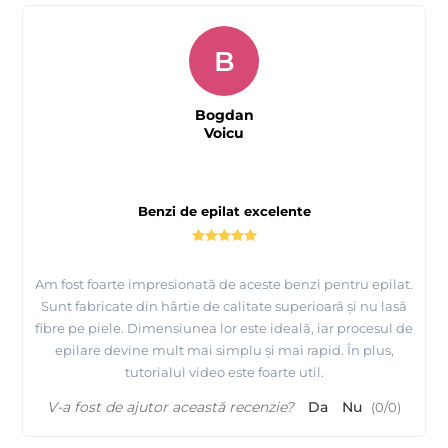
B
Bogdan
Voicu
Benzi de epilat excelente
Am fost foarte impresionată de aceste benzi pentru epilat.
Sunt fabricate din hârtie de calitate superioară și nu lasă
fibre pe piele. Dimensiunea lor este ideală, iar procesul de
epilare devine mult mai simplu și mai rapid. În plus,
tutorialul video este foarte util.
V-a fost de ajutor această recenzie?
Da
Nu
(
0
/
0
)