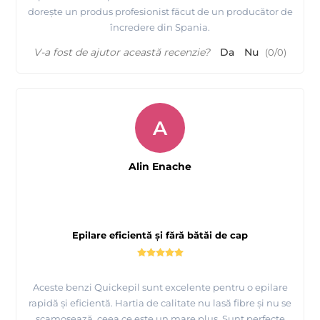
dorește un produs profesionist făcut de un producător de
încredere din Spania.
V-a fost de ajutor această recenzie?
Da
Nu
(
0
/
0
)
A
Alin Enache
Epilare eficientă și fără bătăi de cap
Aceste benzi Quickepil sunt excelente pentru o epilare
rapidă și eficientă. Hartia de calitate nu lasă fibre și nu se
scamosează, ceea ce este un mare plus. Sunt perfecte