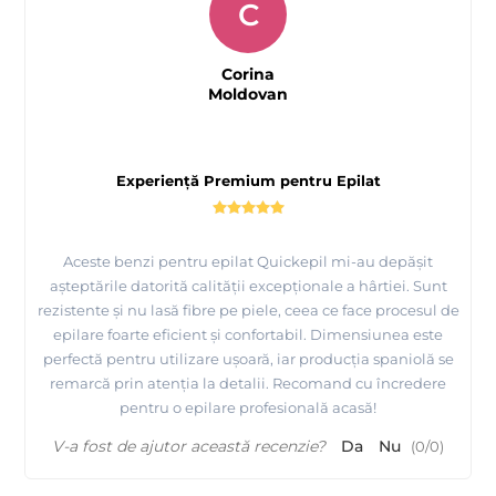
C
Corina
Moldovan
Experiență Premium pentru Epilat
Aceste benzi pentru epilat Quickepil mi-au depășit
așteptările datorită calității excepționale a hârtiei. Sunt
rezistente și nu lasă fibre pe piele, ceea ce face procesul de
epilare foarte eficient și confortabil. Dimensiunea este
perfectă pentru utilizare ușoară, iar producția spaniolă se
remarcă prin atenția la detalii. Recomand cu încredere
pentru o epilare profesională acasă!
V-a fost de ajutor această recenzie?
Da
Nu
(
0
/
0
)