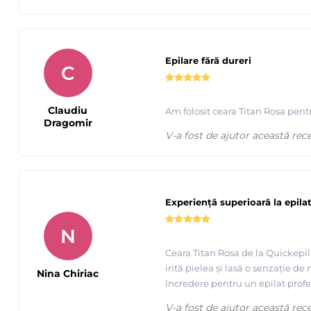
Epilare fără dureri
Urmariti cum se aplica uleiul dupa epilare de la Quickepi
C
Claudiu
Am folosit ceara Titan Rosa pentr
Dragomir
V-a fost de ajutor această rec
Experiență superioară la epila
N
Ceara Titan Rosa de la Quickepil 
irită pielea și lasă o senzație d
Nina Chiriac
încredere pentru un epilat profe
Prezentare
produse profesionale pentru epilat si de unica
V-a fost de ajutor această rec