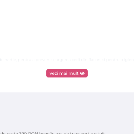
 de hartie, pentru a preveni scurgerea cerii din flacon, si pentru o igi
Vezi mai mult
si ca in
1991
a inventat si patentat si
de JESUS BONAN in Spania
me.
e de peste 399 RON beneficiaza de transport gratuit.