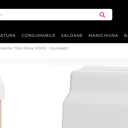
RATURA
CONSUMABILE
SALOANE
MANICHIURA
B
olosinta Titan Rosa 100ml - Quickepil
Ceara epilat de 
100ml - Quickep
Rezerva ceara epilat la flacon c
Ceara cu Titan Rosa de calita
Fabricat in Spania de MAYSTAR