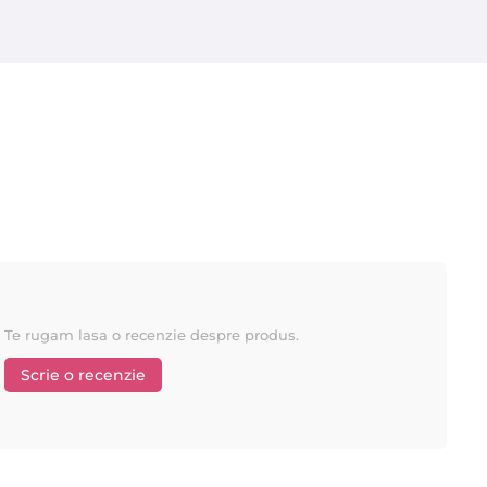
 principale: Starpil si Depilflax, ambele lidere in industria
Quickepil
 :
de ani in domeniu !
kepil !
Te rugam lasa o recenzie despre produs.
Scrie o recenzie