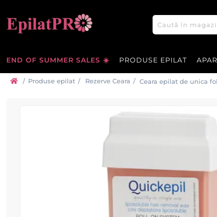
END OF SUMMER SALES ☀️
PRODUSE EPILAT
APA
/
Produse epilat
/
Rezerve Ceara
/
Ceara epilat de unica f