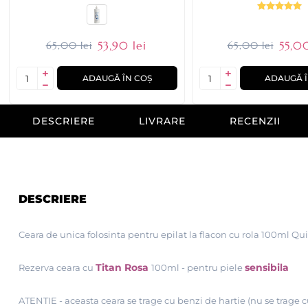
53,90 lei
55,00
65,00 lei
65,00 lei
ADAUGĂ ÎN COȘ
ADAUGĂ Î
DESCRIERE
LIVRARE
RECENZII
DESCRIERE
Ceara de unica folosinta pentru epilat la flacon cu rola 100ml Qu
Titan Rosa
sensibila
Rezerva ceara cu
100ml
- pentru piele
ATENTIE - aceasta ceara se trage cu benzi de hartie (nu se trage