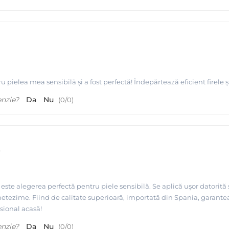
l
u pielea mea sensibilă și a fost perfectă! Îndepărtează eficient firele 
enzie?
Da
Nu
(
0
/
0
)
t
este alegerea perfectă pentru piele sensibilă. Se aplică ușor datorită
e netezime. Fiind de calitate superioară, importată din Spania, garante
sional acasă!
 folosinta Quickepil
enzie?
Da
Nu
(
0
/
0
)