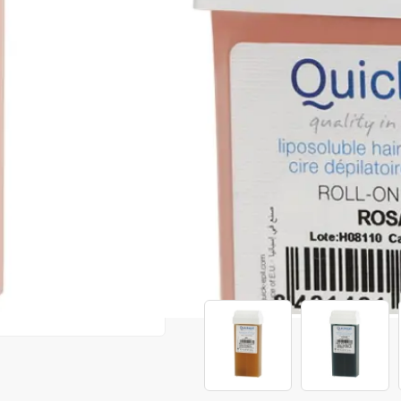
|
26 recenzii
Adăugați re
Cod produs:
EQE03
Stoc epuizat
Anunță-mă când e disponibil
Preț:
6,50 lei
7,50 lei
072
Consultanță? Sună acum
Produse similare