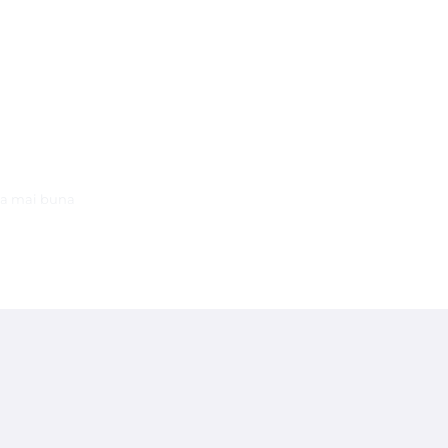
ena mai buna
stemul revolutionar de epilare
ROLL ON
(rezerva de ceara la