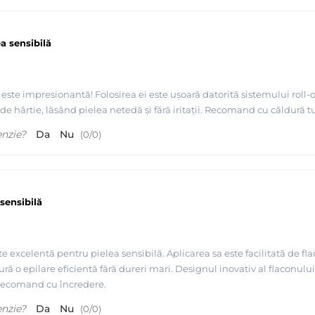
a sensibilă
este impresionantă! Folosirea ei este ușoară datorită sistemului roll-o
de hârtie, lăsând pielea netedă și fără iritații. Recomand cu căldură tut
osinta, ROLL ON - Quickepil
enzie?
Da
Nu
(
0
/
0
)
sensibilă
e excelentă pentru pielea sensibilă. Aplicarea sa este facilitată de fla
ură o epilare eficientă fără dureri mari. Designul inovativ al flaconulu
. Recomand cu încredere.
enzie?
Da
Nu
(
0
/
0
)