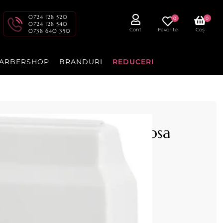
0724 128 520
0
0
0724 128 540
Cont
Favorite
Coș
0738 640 350
ARBERSHOP
BRANDURI
REDUCERI
unica folosinta Titan Rosa
il
u rola de 100ml
te superioara