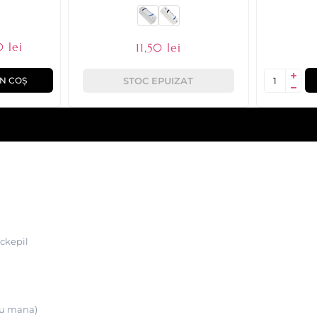
 lei
11,50 lei
STOC EPUIZAT
N COȘ
ickepil
 cu mana)