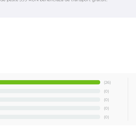
ali de cosmetice profesionale pentru epilare, cu doua linii importante
gama noua de produse profesionale pentru epilat si de unica folosinta
 o calitate superioara, gratie unei experiente de peste 30 
i video-urile disponibile la noi pe site despre MAYSTAR si Quic
(26)
OLL ON - Quickepil
(0)
(0)
(0)
(0)