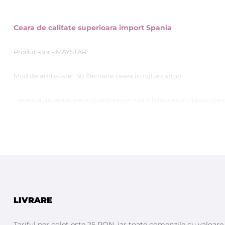
Ceara de calitate superioara import Spania
Producator - MAYSTAR
Mod de ambalare : 50 flacoane ceara in cutie carton
- rezerva de ceara are aplicata peste rola o folie pentru protectie
STIATI CA :
MAYSTAR COSMETICA
1. Laboratoarele
, au fost fondate in
1984
flacon cu rola), care acum este cel mai imitat in intreaga lu
LIVRARE
MAYSTAR COSMETICA
2.
este un lider in sectorul de beauty
.
Tariful per colet este 25 RON, iar toate comenzile cu valoar