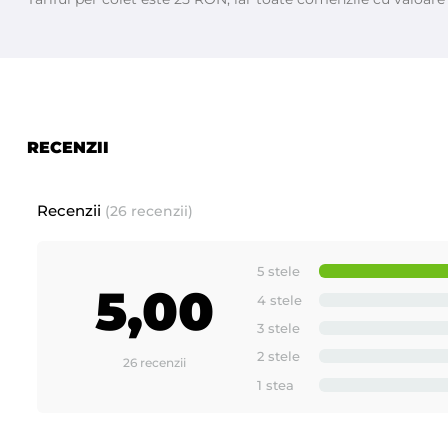
MAYSTAR
3.
este unul dintre cei mai importanti producatori glob
cosmeticelor profesionale pentru epilat. Fabrica a mai lansat o 
Comandati produsele MAYSTAR si beneficiati de produse de
RECENZII
Lucrati cu cei mai buni ! Urmariti acum toate tutorialele s
Recenzii
(26 recenzii)
5 stele
Turorial epilare cu ceara la rezerve de unica folosinta, R
5,00
4 stele
3 stele
2 stele
26 recenzii
1 stea