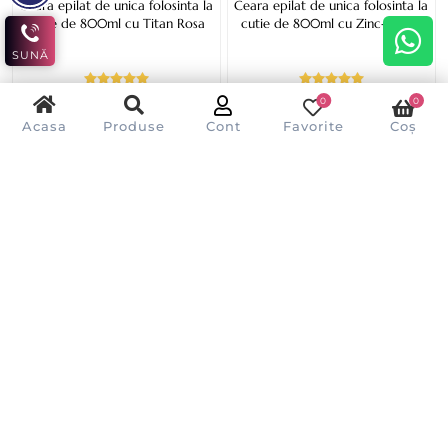
Ceara epilat de unica folosinta la
Ceara epilat de unica folosinta la
cutie de 800ml cu Titan Rosa
cutie de 800ml cu Zinc-Argan
SUNĂ
0
0
Acasa
Produse
Cont
Favorite
Coș
37,00 lei
37,00 lei
34,00 lei
34,00 lei
ADAUGĂ ÎN COȘ
ADAUGĂ ÎN COȘ