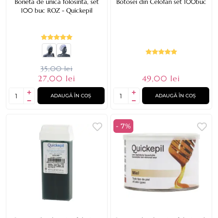
Boneta de unica folosinta, set
Botosei din Celofan set 100buc
100 buc ROZ - Quickepil
35,00 lei
27,00 lei
49,00 lei
ADAUGĂ ÎN COȘ
ADAUGĂ ÎN COȘ
- 7%