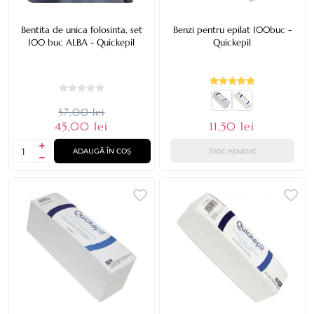
Bentita de unica folosinta, set
Benzi pentru epilat 100buc -
100 buc ALBA - Quickepil
Quickepil
57,00 lei
45,00 lei
11,50 lei
Stoc epuizat
ADAUGĂ ÎN COȘ