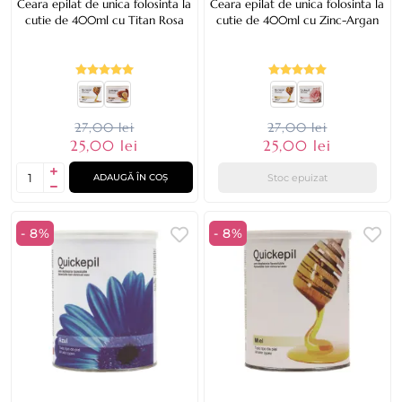
Ceara epilat de unica folosinta la
Ceara epilat de unica folosinta la
cutie de 400ml cu Titan Rosa
cutie de 400ml cu Zinc-Argan
27,00 lei
27,00 lei
25,00 lei
25,00 lei
Stoc epuizat
ADAUGĂ ÎN COȘ
- 8%
- 8%