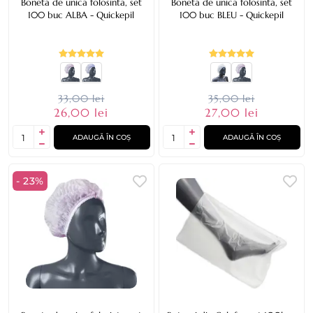
Boneta de unica folosinta, set
Boneta de unica folosinta, set
100 buc ALBA - Quickepil
100 buc BLEU - Quickepil
33,00 lei
35,00 lei
26,00 lei
27,00 lei
ADAUGĂ ÎN COȘ
ADAUGĂ ÎN COȘ
- 23%