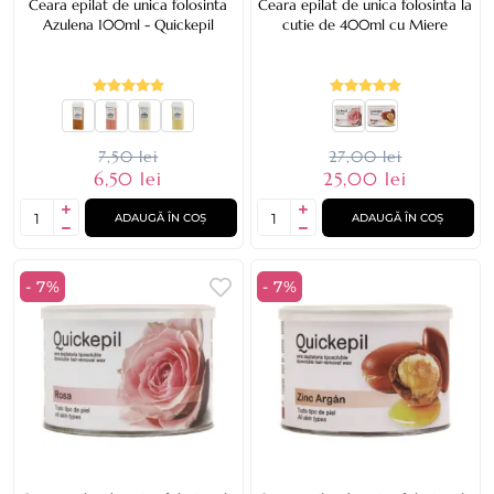
Ceara epilat de unica folosinta
Ceara epilat de unica folosinta la
Azulena 100ml - Quickepil
cutie de 400ml cu Miere
7,50 lei
27,00 lei
6,50 lei
25,00 lei
ADAUGĂ ÎN COȘ
ADAUGĂ ÎN COȘ
- 7%
- 7%