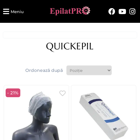
Meniu
QUICKEPIL
Ordonează după
- 21%