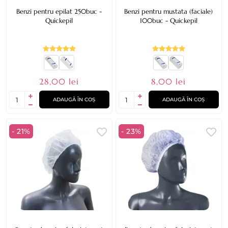
Benzi pentru epilat 250buc -
Benzi pentru mustata (faciale)
Quickepil
100buc - Quickepil
28,00 lei
8,00 lei
ADAUGĂ ÎN COȘ
ADAUGĂ ÎN COȘ
- 21%
- 23%