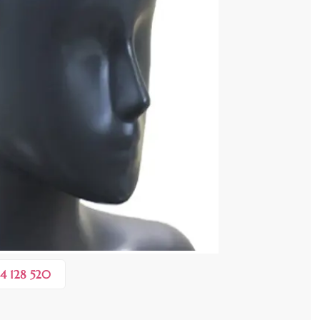
cenzia dvs.
 COȘ
0,20 lei
 în valoare de de
💸
4 128 520