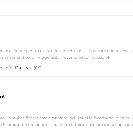
nt excelente pentru utilizarea zilnică. Faptul că fiecare bonetă este
ne, menținând părul în siguranță. Recomand cu încredere!
enzie?
Da
Nu
(
0
/
0
)
sit
! Faptul că fiecare este ambalată individual le face foarte igienice. M
re. Un produs de top pentru saloanele de înfrumusețare sau uz persona