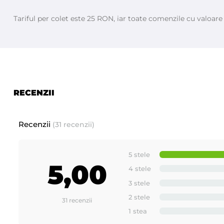
Tariful per colet este 25 RON, iar toate comenzile cu valoar
RECENZII
Recenzii
(31 recenzii)
5 stele
5,00
4 stele
3 stele
2 stele
31 recenzii
1 stea