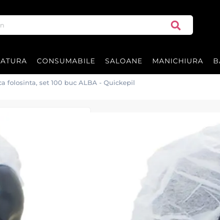
RATURA
CONSUMABILE
SALOANE
MANICHIURA
B
a folosinta, set 100 buc ALBA - Quickepil
Boneta de unica
Quickepil
Boneta ALBA de unica folosinta 
calitate superioara
Quickepil - Spania