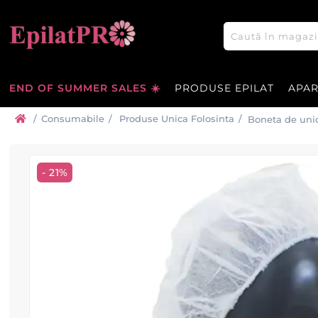
END OF SUMMER SALES ☀️
PRODUSE EPILAT
APA
/
Consumabile
/
Produse Unica Folosinta
/
Boneta de unic
- 21%