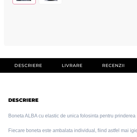
DESCRIERE
LIVRARE
RECENZII
DESCRIERE
Boneta ALBA cu elastic de unica folosinta pentru prinderea p
Fiecare boneta este ambalata individual, fiind astfel mai igi