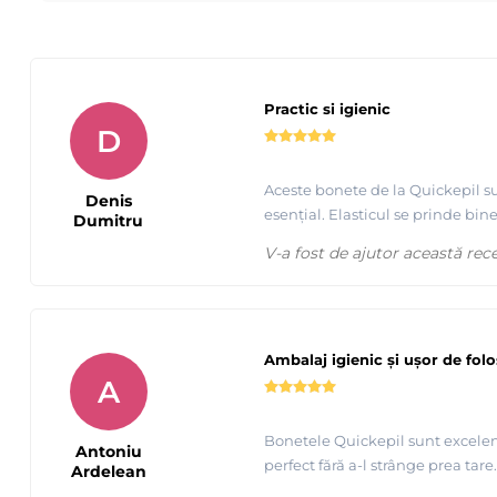
Practic si igienic
D
Aceste bonete de la Quickepil su
Denis
esențial. Elasticul se prinde bi
Dumitru
V-a fost de ajutor această rec
Ambalaj igienic și ușor de folo
A
Bonetele Quickepil sunt excelente
Antoniu
perfect fără a-l strânge prea ta
Ardelean