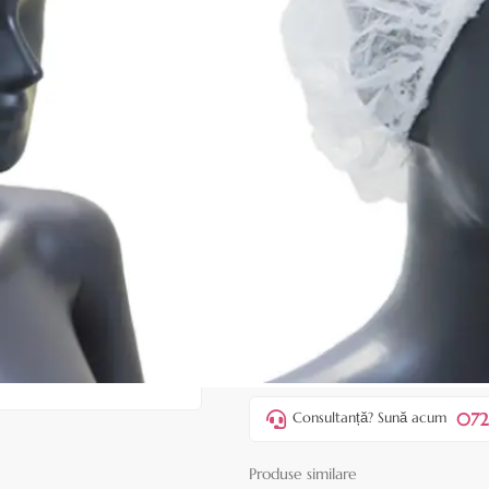
|
31 recenzii
Adăugați re
Cod produs:
EQE106
În stoc
Preț:
26,00 lei
33,00 lei
ADAUGĂ ÎN
Favorite
2
Acest produs vă aduce
💰 puncte
072
Consultanță? Sună acum
Produse similare