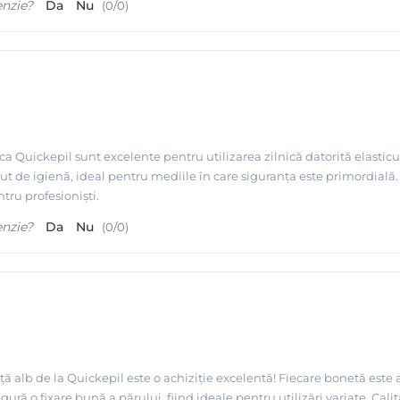
enzie?
Da
Nu
(
0
/
0
)
a Quickepil sunt excelente pentru utilizarea zilnică datorită elastic
ut de igienă, ideal pentru mediile în care siguranța este primordială. 
tru profesioniști.
enzie?
Da
Nu
(
0
/
0
)
ță alb de la Quickepil este o achiziție excelentă! Fiecare bonetă este
igură o fixare bună a părului, fiind ideale pentru utilizări variate. Cal