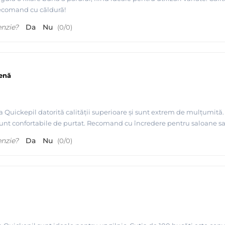
ecomand cu căldură!
enzie?
Da
Nu
(
0
/
0
)
ienă
a Quickepil datorită calității superioare și sunt extrem de mulțumită.
i sunt confortabile de purtat. Recomand cu încredere pentru saloane s
enzie?
Da
Nu
(
0
/
0
)