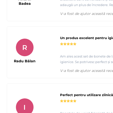
Badea
adaugă un plus de încredere. R
V-a fost de ajutor această rec
Un produs excelent pentru ig
R
Am ales acest set de bonete de l
Radu Bălan
igienice. Se potrivesc perfect ș
V-a fost de ajutor această rec
Perfect pentru utilizare zilnică
I