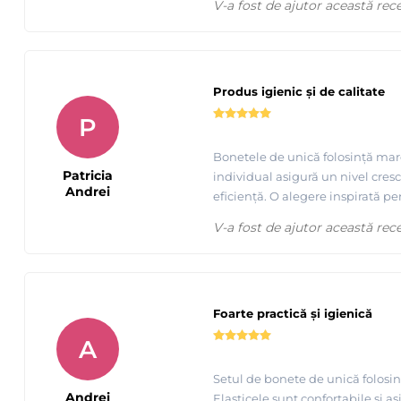
V-a fost de ajutor această rec
Produs igienic și de calitate
P
Bonetele de unică folosință marc
Patricia
individual asigură un nivel cresc
Andrei
eficiență. O alegere inspirată pen
V-a fost de ajutor această rec
Foarte practică și igienică
A
Setul de bonete de unică folosin
Andrei
Elasticele sunt confortabile și as