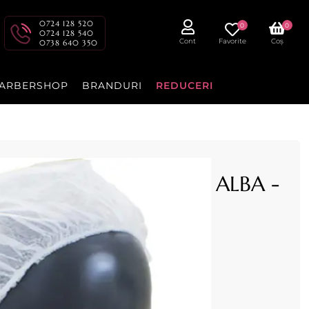
0724 128 520
0
0
0724 128 540
Cont
Favorite
Coș
0738 640 350
ARBERSHOP
BRANDURI
REDUCERI
 folosinta, set 100 buc ALBA -
ambalata individual, la set de 100 bucati,