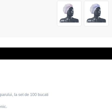
arului, la set de 100 bucati
enic.