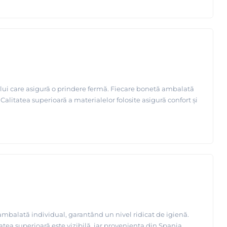
ului care asigură o prindere fermă. Fiecare bonetă ambalată
Calitatea superioară a materialelor folosite asigură confort și
 ambalată individual, garantând un nivel ridicat de igienă.
itatea superioară este vizibilă, iar proveniența din Spania