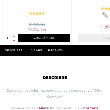
65,00 lei
11,50
55,00 lei
Stoc e
ADAUGĂ ÎN COȘ
DESCRIERE
LIVRARE
RECENZII
DESCRIERE
Ceara de unica folosinta pentru epilat la flacon cu rola 100ml
Quickepil
Miere
normala
Rezerva ceara cu
100ml
- pentru piele