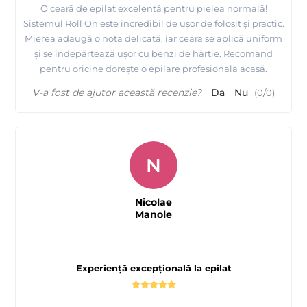
O ceară de epilat excelentă pentru pielea normală!
Sistemul Roll On este incredibil de ușor de folosit și practic.
Mierea adaugă o notă delicată, iar ceara se aplică uniform
și se îndepărtează ușor cu benzi de hârtie. Recomand
pentru oricine dorește o epilare profesională acasă.
V-a fost de ajutor această recenzie?
Da
Nu
(
0
/
0
)
N
Nicolae
Manole
Experiență excepțională la epilat