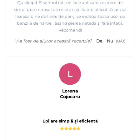
Quickepil. Sistemul roll-on face aplicarea extrem de
simplă, iar mirosul de miere este foarte plăcut. Ceara se
fixează bine de firele de păr și se îndepărtează ușor cu
benzile de hârtie, lăsând pielea netedă și fără iritații.
Recomand!
V-a fost de ajutor această recenzie?
Da
Nu
(
0
/
0
)
L
Lorena
Cojocaru
Epilare simplă și eficientă