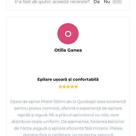
V-a fost de ajutor această recenzie?
Da
Nu
(
0
/
0
)
O
Otilia Ganea
Epilare ușoară și confortabilă
Ceara de epilat Miere 100ml de la Quickepil este excelentă
pentru pielea normală, oferind o experiență de epilare
rapidă și sigură. Mi-a plăcut aplicatorul cu rola, care
distribuie ceara uniform. De asemenea, folosirea benzilor
de hârtie asigură o epilare eficientă fără mizerie. Pielea
rămâne fină și catifelată, iar protecția igienică