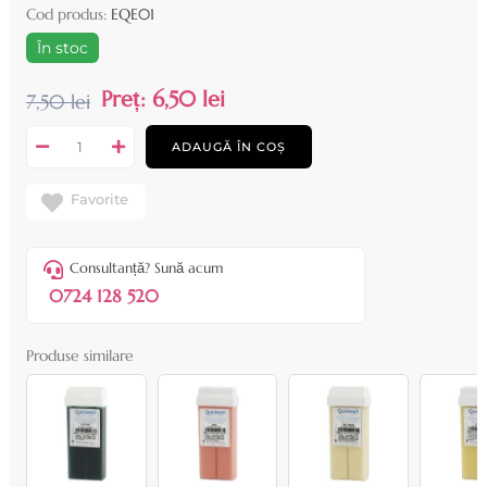
Cod produs:
EQE01
În stoc
Preț:
6,50 lei
7,50 lei
ADAUGĂ ÎN COȘ
Favorite
Consultanță? Sună acum
0724 128 520
Produse similare