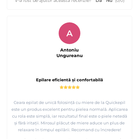
V-a fost de ajutor această recenzie?
Da
Nu
(
0
/
0
)
A
Antoniu
Ungureanu
Epilare eficientă și confortabilă
Ceara epilat de unică folosință cu miere de la Quickepil
este un produs excelent pentru pielea normală. Aplicarea
cu rola este simplă, iar rezultatul final este o piele netedă
și fără iritații. Mirosul plăcut de miere aduce un plus de
relaxare în timpul epilării. Recomand cu încredere!