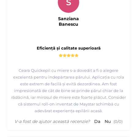
S
Sanziana
Banescu
Eficiență și calitate superioară
Ceara Quickepil cu miere s-a dovedit a fi o alegere
excelentă pentru îndepărtarea părului. Aplicația cu rola
este extrem de facilă și evită dezordinea. Am fost
impresionată de cât de bine se prinde părul chiar de la
rădăcină, iar mirosul de miere este foarte plăcut. Consider
că sistemul roll-on inventat de Maystar schimbă cu
adevărat experiența epilării acasă.
V-a fost de ajutor această recenzie?
Da
Nu
(
0
/
0
)