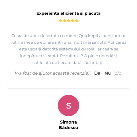
Experiența eficientă și plăcută
Ceara de unica folosinta cu miere Quickepil a transformat
rutina mea de epilare intr-una mult mai simpla. Aplicarea
este ușoară datorită sistemului cu rolă, iar ceara se
îndepărtează rapid. Rezultatul? O piele netedă și
catifelată de fiecare dată, fără iritații.
V-a fost de ajutor această recenzie?
Da
Nu
(
0
/
0
)
S
Simona
Bădescu