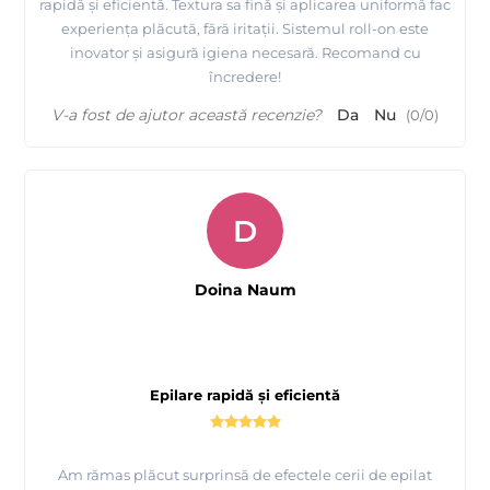
rapidă și eficientă. Textura sa fină și aplicarea uniformă fac
experiența plăcută, fără iritații. Sistemul roll-on este
inovator și asigură igiena necesară. Recomand cu
încredere!
V-a fost de ajutor această recenzie?
Da
Nu
(
0
/
0
)
D
Doina Naum
Epilare rapidă și eficientă
Am rămas plăcut surprinsă de efectele cerii de epilat