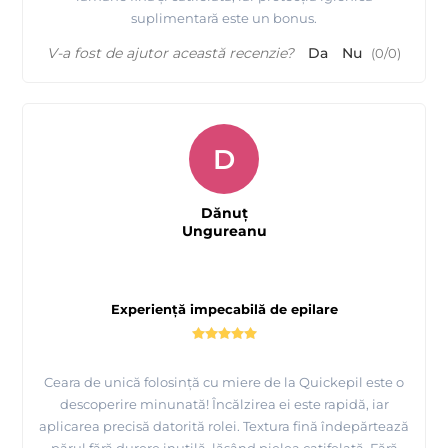
suplimentară este un bonus.
V-a fost de ajutor această recenzie?
Da
Nu
(
0
/
0
)
D
Dănuț
Ungureanu
Experiență impecabilă de epilare
Ceara de unică folosință cu miere de la Quickepil este o
descoperire minunată! Încălzirea ei este rapidă, iar
aplicarea precisă datorită rolei. Textura fină îndepărtează
părul fără durere inutilă, lăsând pielea catifelată. Fără