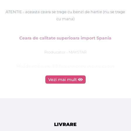
ATENTIE - aceasta ceara se trage cu benzi de hartie (nu se trage
cu mana)
Ceara de calitate superioara import Spania
Producator - MAYSTAR
Mod de ambalare : 50 flacoane ceara in cutie carton
Vezi mai mult
- rezerva de ceara are aplicata peste rola o folie pentru
protectie de hartie, pentru a preveni scurgerea cerii din flacon,
si pentru o igiena mai buna
STIATI CA :
LIVRARE