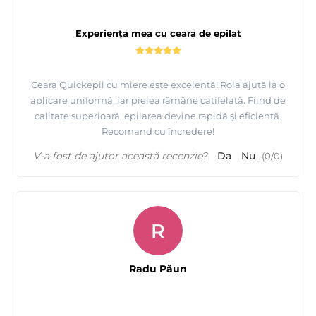
Experiența mea cu ceara de epilat
Ceara Quickepil cu miere este excelentă! Rola ajută la o
aplicare uniformă, iar pielea rămâne catifelată. Fiind de
calitate superioară, epilarea devine rapidă și eficientă.
Recomand cu încredere!
V-a fost de ajutor această recenzie?
Da
Nu
(
0
/
0
)
R
Radu Păun