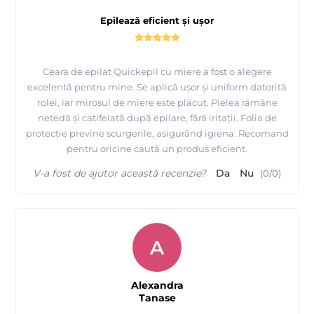
Epilează eficient și ușor
Ceara de epilat Quickepil cu miere a fost o alegere
excelentă pentru mine. Se aplică ușor și uniform datorită
rolei, iar mirosul de miere este plăcut. Pielea rămâne
netedă și catifelată după epilare, fără iritații. Folia de
protecție previne scurgerile, asigurând igiena. Recomand
pentru oricine caută un produs eficient.
V-a fost de ajutor această recenzie?
Da
Nu
(
0
/
0
)
A
Alexandra
Tanase