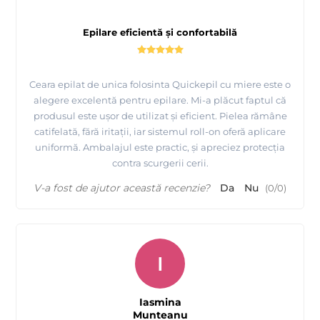
Epilare eficientă și confortabilă
Urmariti cum se aplica uleiul dupa epilare de la
Quickepil
Ceara epilat de unica folosinta Quickepil cu miere este o
alegere excelentă pentru epilare. Mi-a plăcut faptul că
produsul este ușor de utilizat și eficient. Pielea rămâne
catifelată, fără iritații, iar sistemul roll-on oferă aplicare
uniformă. Ambalajul este practic, și apreciez protecția
contra scurgerii cerii.
V-a fost de ajutor această recenzie?
Da
Nu
(
0
/
0
)
I
Iasmina
Munteanu