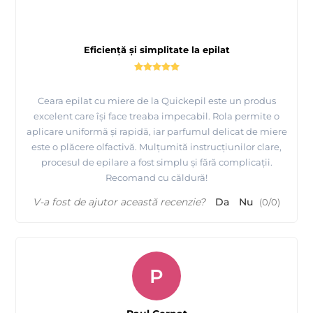
Prezentare
produse profesionale pentru epilat si de
unica folosinta Quickepil
Eficiență și simplitate la epilat
Ceara epilat cu miere de la Quickepil este un produs
excelent care își face treaba impecabil. Rola permite o
aplicare uniformă și rapidă, iar parfumul delicat de miere
este o plăcere olfactivă. Mulțumită instrucțiunilor clare,
procesul de epilare a fost simplu și fără complicații.
Recomand cu căldură!
V-a fost de ajutor această recenzie?
Da
Nu
(
0
/
0
)
P