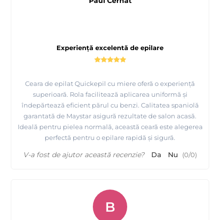
Paul Cernat
Prezentare
fabricii MAYSTAR COSMETICA Spania si a
produselor realizate de ei
Experiență excelentă de epilare
Ceara de epilat Quickepil cu miere oferă o experiență
superioară. Rola facilitează aplicarea uniformă și
îndepărtează eficient părul cu benzi. Calitatea spaniolă
garantată de Maystar asigură rezultate de salon acasă.
Ideală pentru pielea normală, această ceară este alegerea
perfectă pentru o epilare rapidă și sigură.
V-a fost de ajutor această recenzie?
Da
Nu
(
0
/
0
)
B