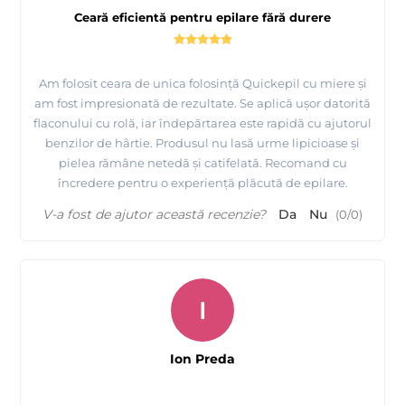
Ceară eficientă pentru epilare fără durere
Am folosit ceara de unica folosință Quickepil cu miere și
am fost impresionată de rezultate. Se aplică ușor datorită
flaconului cu rolă, iar îndepărtarea este rapidă cu ajutorul
Urmariti procesul de productie pentru ceara de unica
benzilor de hârtie. Produsul nu lasă urme lipicioase și
folosinta, ROLL ON - Quickepil
pielea rămâne netedă și catifelată. Recomand cu
încredere pentru o experiență plăcută de epilare.
V-a fost de ajutor această recenzie?
Da
Nu
(
0
/
0
)
I
Ion Preda