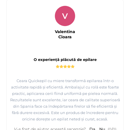
V
Valentina
Cioara
O experiență plăcută de epilare
Ceara Quickepil cu miere transformă epilarea într-o
activitate rapidă și eficientă. Ambalajul cu rolă este foarte
practic, aplicarea cerii fiind uniformă pe pielea normală.
Rezultatele sunt excelente, iar ceara de calitate superioară
din Spania face ca îndepărtarea firelor să fie eficientă și
fără durere excesivă. Este un produs de încredere pentru
oricine dorește un epilat neted și curat, acasă.
V-a fost de ajutor această recenzie?
Da
Nu
(
0
/
0
)