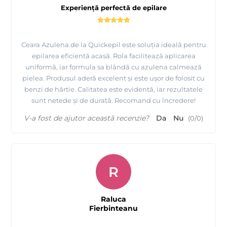
Experiență perfectă de epilare
Ceara Azulena de la Quickepil este soluția ideală pentru
epilarea eficientă acasă. Rola facilitează aplicarea
uniformă, iar formula sa blândă cu azulena calmează
pielea. Produsul aderă excelent și este ușor de folosit cu
benzi de hârtie. Calitatea este evidentă, iar rezultatele
sunt netede și de durată. Recomand cu încredere!
V-a fost de ajutor această recenzie?
Da
Nu
(
0
/
0
)
R
Raluca
Fierbinteanu