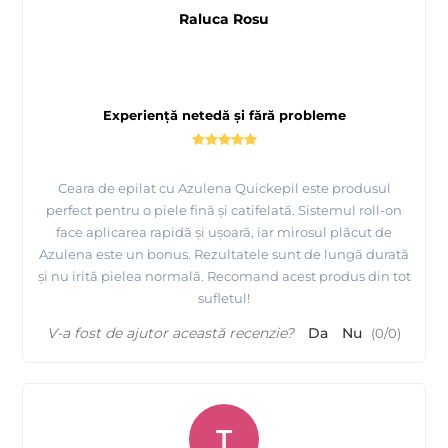
Prezentare
produse profesionale pentru epilat si de
Raluca Rosu
unica folosinta Quickepil
Experiență netedă și fără probleme
Ceara de epilat cu Azulena Quickepil este produsul
perfect pentru o piele fină și catifelată. Sistemul roll-on
face aplicarea rapidă și ușoară, iar mirosul plăcut de
Azulena este un bonus. Rezultatele sunt de lungă durată
și nu irită pielea normală. Recomand acest produs din tot
sufletul!
V-a fost de ajutor această recenzie?
Da
Nu
(
0
/
0
)
T