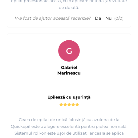
epilat profesională acasă, cu o aplicare netedă și rezultate
de durată.
V-a fost de ajutor această recenzie?
Da
Nu
(
0
/
0
)
G
Gabriel
Marinescu
Epilează cu ușurință
Ceara de epilat de unică folosință cu azulena de la
Quickepil este o alegere excelentă pentru pielea normală.
Sistemul roll-on este ușor de utilizat, iar ceara se aplică