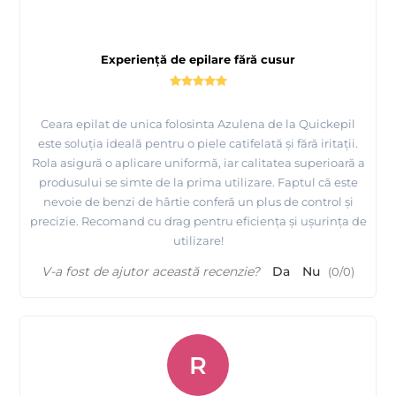
Experiență de epilare fără cusur
Urmariti cum se aplica uleiul dupa epilare de la
Quickepil
Ceara epilat de unica folosinta Azulena de la Quickepil
este soluția ideală pentru o piele catifelată și fără iritații.
Rola asigură o aplicare uniformă, iar calitatea superioară a
produsului se simte de la prima utilizare. Faptul că este
nevoie de benzi de hârtie conferă un plus de control și
precizie. Recomand cu drag pentru eficiența și ușurința de
utilizare!
V-a fost de ajutor această recenzie?
Da
Nu
(
0
/
0
)
R