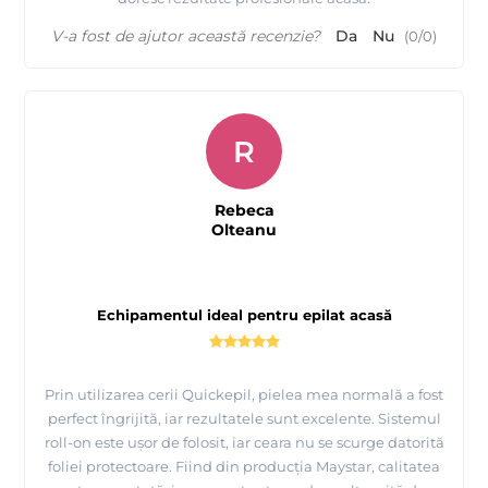
V-a fost de ajutor această recenzie?
Da
Nu
(
0
/
0
)
R
Rebeca
Olteanu
Echipamentul ideal pentru epilat acasă
Prin utilizarea cerii Quickepil, pielea mea normală a fost
perfect îngrijită, iar rezultatele sunt excelente. Sistemul
roll-on este ușor de folosit, iar ceara nu se scurge datorită
foliei protectoare. Fiind din producția Maystar, calitatea