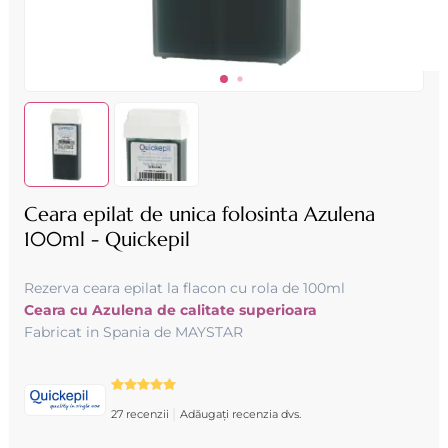
Ceara epilat de unica folosinta Azulena
100ml - Quickepil
Rezerva ceara epilat la flacon cu rola de 100ml
Ceara cu Azulena de calitate superioara
Fabricat in Spania de MAYSTAR
|
27 recenzii
Adăugați recenzia dvs.