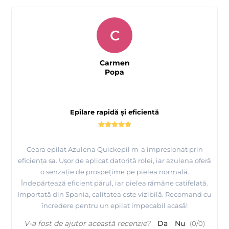
C
Carmen
Popa
Epilare rapidă și eficientă
Ceara epilat Azulena Quickepil m-a impresionat prin
eficiența sa. Ușor de aplicat datorită rolei, iar azulena oferă
o senzație de prospețime pe pielea normală.
Îndepărtează eficient părul, iar pielea rămâne catifelată.
Importată din Spania, calitatea este vizibilă. Recomand cu
încredere pentru un epilat impecabil acasă!
V-a fost de ajutor această recenzie?
Da
Nu
(
0
/
0
)