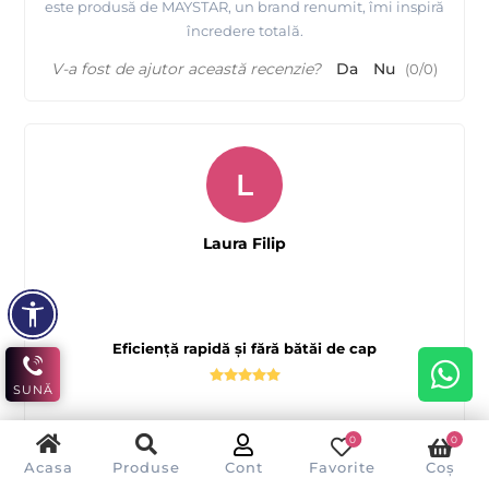
este produsă de MAYSTAR, un brand renumit, îmi inspiră
încredere totală.
V-a fost de ajutor această recenzie?
Da
Nu
(
0
/
0
)
L
Laura Filip
Eficiență rapidă și fără bătăi de cap
SUNĂ
Ceara epilat Quickepil este soluția ideală pentru cei care
0
0
caută o epilare eficientă și rapidă. Formula cu azulena
Acasa
Produse
Cont
Favorite
Coș
este blândă cu pielea normală și ușor de aplicat datorită