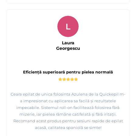
L
Laura
Georgescu
Eficiență superioară pentru pielea normală
Ceara epilat de unica folosinta Azulena de la Quickepil m-
a impresionat cu aplicarea sa facilă și rezultatele
impecabile. Sistemul roll-on facilitează folosirea fără
mizerie, iar pielea rămâne catifelată și fără iritații.
Recomand acest produs pentru sesiuni rapide de epilat
acasă, calitatea spaniolă se simte!