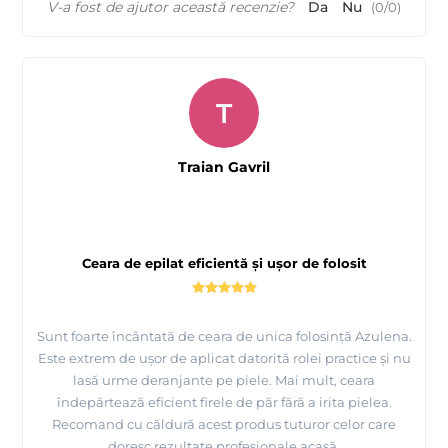
V-a fost de ajutor această recenzie?
Da
Nu
(
0
/
0
)
T
Traian Gavril
Ceara de epilat eficientă și ușor de folosit
Sunt foarte încântată de ceara de unica folosință Azulena.
Este extrem de ușor de aplicat datorită rolei practice și nu
lasă urme deranjante pe piele. Mai mult, ceara
îndepărtează eficient firele de păr fără a irita pielea.
Recomand cu căldură acest produs tuturor celor care
doresc rezultate profesionale acasă.