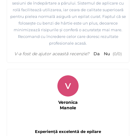
sesiuni de îndepărtare a părului. Sistemul de aplicare cu
rolă facilitează utilizarea, iar ceara de calitate superioară
pentru pielea normală asigură un epilat curat. Faptul că se
folosește cu benzi de hârtie este un plus, deoarece
minimizează risipurile și conferă o acuratețe mai mare.
Recomand cu încredere celor care doresc rezultate
profesionale acasă.
V-a fost de ajutor această recenzie?
Da
Nu
(
0
/
0
)
V
Veronica
Manole
Experiență excelentă de epilare