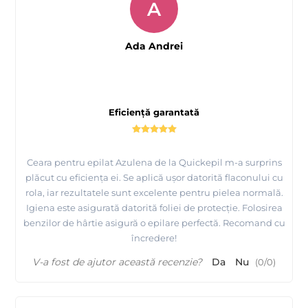
A
Ada Andrei
Eficiență garantată
Ceara pentru epilat Azulena de la Quickepil m-a surprins
plăcut cu eficiența ei. Se aplică ușor datorită flaconului cu
rola, iar rezultatele sunt excelente pentru pielea normală.
Igiena este asigurată datorită foliei de protecție. Folosirea
benzilor de hârtie asigură o epilare perfectă. Recomand cu
încredere!
V-a fost de ajutor această recenzie?
Da
Nu
(
0
/
0
)