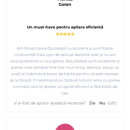
Goran
Un must-have pentru epilare eficientă
Am folosit ceara Quickepil cu Azulena și sunt foarte
mulțumită! Este ușor de aplicat datorită rolei și nu am
avut probleme cu scurgerea. Rezultatele sunt excelente și
pielea mea rămâne fină mai mult timp. Atenție, totuși, să
aveți la îndemână benzi de hârtie pentru că este necesar
să le folosiți. O recomand cu căldură tuturor celor cu pielea
normală care își doresc un epilat eficient și fără bătăi de
cap.
V-a fost de ajutor această recenzie?
Da
Nu
(
0
/
0
)