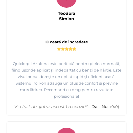
Teodora
Prezentare
fabricii MAYSTAR COSMETICA Spania si a
Simion
produselor realizate de ei
O ceară de încredere
Quickepil Azulena este perfectă pentru pielea normală,
fiind ușor de aplicat și îndepărtat cu benzi de hârtie. Este
visul oricui dorește un epilat rapid și eficient acasă.
Sistemul roll-on adaugă un plus de confort și previne
murdărirea. Recomand cu drag pentru rezultate
profesionale!
V-a fost de ajutor această recenzie?
Da
Nu
(
0
/
0
)