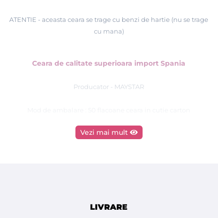
ATENTIE - aceasta ceara se trage cu benzi de hartie (nu se trage
cu mana)
Ceara de calitate superioara import Spania
Producator - MAYSTAR
Mod de ambalare : 50 flacoane ceara in cutie carton
Vezi mai mult
- rezerva de ceara are aplicata peste rola o folie pentru
protectie de hartie, pentru a preveni scurgerea cerii din flacon,
si pentru o igiena mai buna
STIATI CA :
LIVRARE