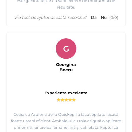
este garantată, iar eu sunt extrem de mulțumită de
rezultate.
V-a fost de ajutor această recenzie?
Da
Nu
(
0
/
0
)
G
Georgina
Boeru
Experienta excelenta
Ceara cu Azulena de la Quickepil a făcut epilatul acasă
foarte ușor și eficient. Ambalajul cu rola asigură o aplicare
uniformă, iar pielea rămâne fină și catifelată. Faptul că