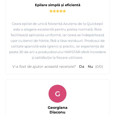
Epilare simplă și eficientă
Ceara epilat de unică folosință Azulena de la Quickepil
este o alegere excelentă pentru pielea normală. Rola
facilitează aplicarea uniformă, iar ceara se îndepărtează
Urmariti procesul de productie pentru ceara de unica
ușor cu benzi de hârtie, fără a lăsa reziduuri. Produsul de
folosinta, ROLL ON - Quickepil
calitate spaniolă este igienic și practic, iar experiența de
peste 30 de ani a producătorului MAYSTAR oferă încredere
și satisfacție la fiecare utilizare.
V-a fost de ajutor această recenzie?
Da
Nu
(
0
/
0
)
G
Georgiana
Diaconu