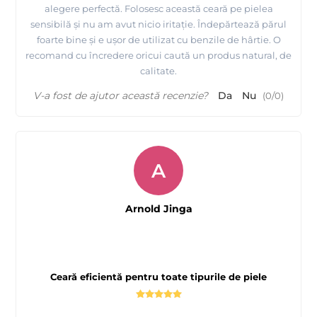
alegere perfectă. Folosesc această ceară pe pielea
sensibilă și nu am avut nicio iritație. Îndepărtează părul
foarte bine și e ușor de utilizat cu benzile de hârtie. O
recomand cu încredere oricui caută un produs natural, de
calitate.
V-a fost de ajutor această recenzie?
Da
Nu
(
0
/
0
)
A
Arnold Jinga
Ceară eficientă pentru toate tipurile de piele