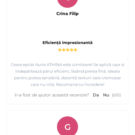
Crina Filip
Eficiență impresionantă
Ceara epilat Aurie ATHINA este uimitoare! Se aplică ușor și
îndepărtează părul eficient, lăsând pielea fină. Ideala
pentru pielea sensibilă, datorită texturii sale cremoase
care nu irită. Recomand cu încredere!
V-a fost de ajutor această recenzie?
Da
Nu
(
0
/
0
)
G