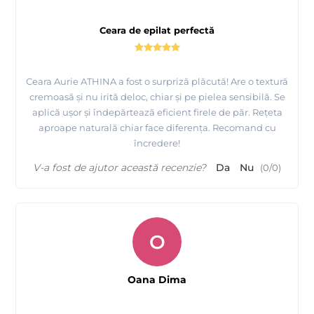
Ceara de epilat perfectă
Ceara Aurie ATHINA a fost o surpriză plăcută! Are o textură
cremoasă și nu irită deloc, chiar și pe pielea sensibilă. Se
aplică ușor și îndepărtează eficient firele de păr. Rețeta
aproape naturală chiar face diferența. Recomand cu
încredere!
V-a fost de ajutor această recenzie?
Da
Nu
(
0
/
0
)
O
Oana Dima