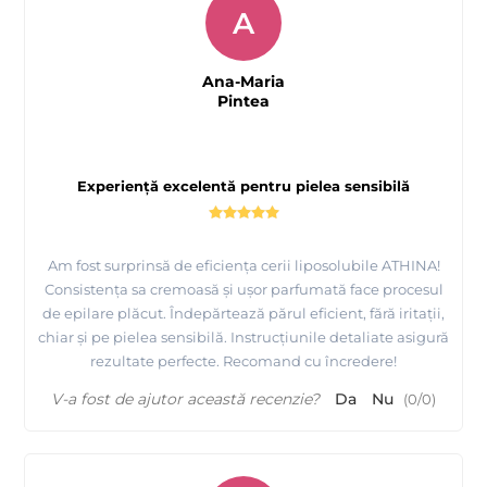
A
Ana-Maria
Pintea
Experiență excelentă pentru pielea sensibilă
Am fost surprinsă de eficiența cerii liposolubile ATHINA!
Consistența sa cremoasă și ușor parfumată face procesul
de epilare plăcut. Îndepărtează părul eficient, fără iritații,
chiar și pe pielea sensibilă. Instrucțiunile detaliate asigură
rezultate perfecte. Recomand cu încredere!
V-a fost de ajutor această recenzie?
Da
Nu
(
0
/
0
)