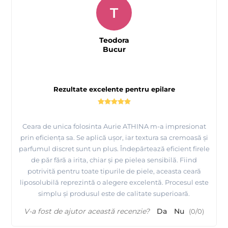
T
Teodora
Bucur
Rezultate excelente pentru epilare
Ceara de unica folosinta Aurie ATHINA m-a impresionat
prin eficiența sa. Se aplică ușor, iar textura sa cremoasă și
parfumul discret sunt un plus. Îndepărtează eficient firele
de păr fără a irita, chiar și pe pielea sensibilă. Fiind
potrivită pentru toate tipurile de piele, aceasta ceară
liposolubilă reprezintă o alegere excelentă. Procesul este
simplu și produsul este de calitate superioară.
V-a fost de ajutor această recenzie?
Da
Nu
(
0
/
0
)