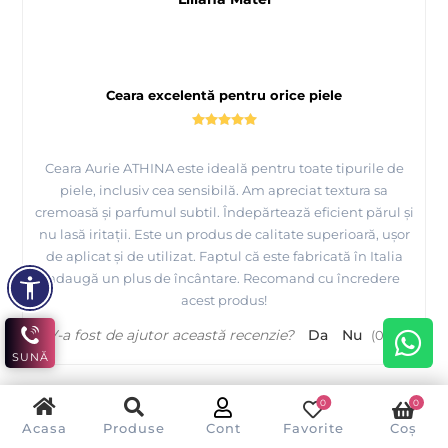
Ceara excelentă pentru orice piele
Ceara Aurie ATHINA este ideală pentru toate tipurile de
piele, inclusiv cea sensibilă. Am apreciat textura sa
cremoasă și parfumul subtil. Îndepărtează eficient părul și
nu lasă iritații. Este un produs de calitate superioară, ușor
de aplicat și de utilizat. Faptul că este fabricată în Italia
adaugă un plus de încântare. Recomand cu încredere
acest produs!
V-a fost de ajutor această recenzie?
Da
Nu
(
0
/
0
)
SUNĂ
0
0
Acasa
Produse
Cont
Favorite
Coș
A