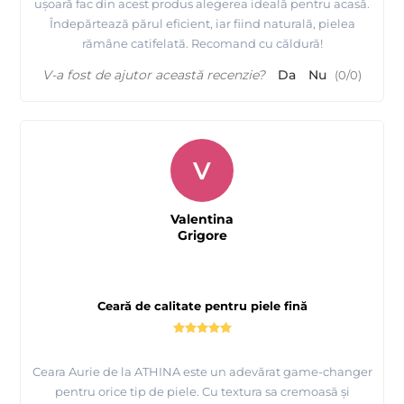
ușoară fac din acest produs alegerea ideală pentru acasă.
Îndepărtează părul eficient, iar fiind naturală, pielea
rămâne catifelată. Recomand cu căldură!
V-a fost de ajutor această recenzie?
Da
Nu
(
0
/
0
)
V
Valentina
Grigore
Ceară de calitate pentru piele fină
Ceara Aurie de la ATHINA este un adevărat game-changer
pentru orice tip de piele. Cu textura sa cremoasă și