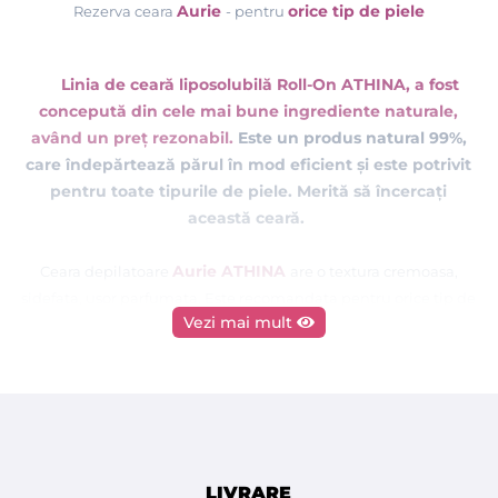
Aurie
orice tip de piele
Rezerva ceara
- pentru
Linia de ceară liposolubilă Roll-On ATHINA, a fost
concepută din cele mai bune ingrediente naturale,
având un preț rezonabil.
Este un produs natural 99%,
care îndepărtează părul
în
mod
eficient și este potrivit
pentru toate tipurile de piele. Merită să încercați
această ceară.
Aurie ATHINA
Ceara depilatoare
are o textura cremoasa,
sidefata, usor parfumata. Este recomandata pentru orice tip de
Vezi mai mult
piele. Este o ceară liposolubilă de unică folosintă ce poate fi
folosita si pe piele sensibila, nu irita pielea. A fost conceputa
pentru toate tipurile de piele, are o aderenta mare pe piele.
Aplicata in strat subtire pe piele, indeparteaza eficient toate
firele de par.
LIVRARE