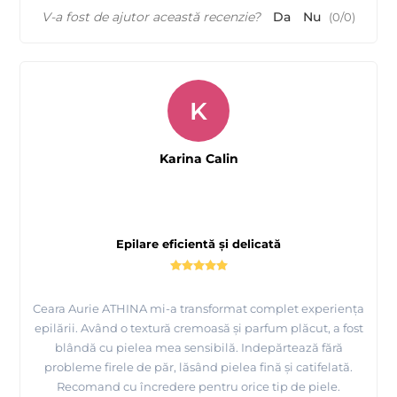
V-a fost de ajutor această recenzie?
Da
Nu
(
0
/
0
)
K
Karina Calin
Epilare eficientă și delicată
Ceara Aurie ATHINA mi-a transformat complet experiența
epilării. Având o textură cremoasă și parfum plăcut, a fost
blândă cu pielea mea sensibilă. Indepărtează fără
probleme firele de păr, lăsând pielea fină și catifelată.
Recomand cu încredere pentru orice tip de piele.