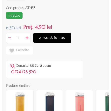
Cod produs:
ATH55
În stoc
Preț:
4,90 lei
6,50 lei
ADAUGĂ ÎN COȘ
Favorite
Consultanță? Sună acum
0724 128 520
Produse similare