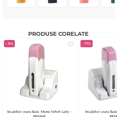
PRODUSE CORELATE
- 9%
- 17%
Incalzitor ceara Basic Mono Velvet Lady -
Incalzitor ceara Bas
BIEMME
BIE