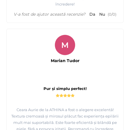
încredere!
V-a fost de ajutor această recenzie?
Da
Nu
(
0
/
0
)
M
Marian Tudor
Pur și simplu perfect!
Ceara Aurie de la ATHINA a fost o alegere excelentă!
Textura cremoasă și mirosul plăcut fac experiența epilării
mult mai suportabilă. Este foarte eficientă și blândă pe
piele, fără a provoca iritații. Recomand cu încredere