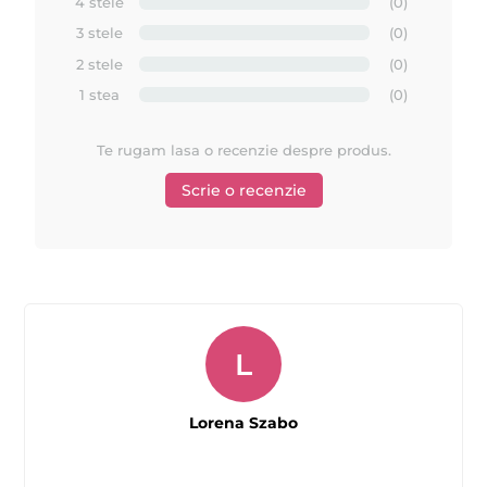
4 stele
(0)
cresterii firelor de par.
3 stele
(0)
5. Aplicati hartie pentru epilat pe ceara apasand pe toata
suprafata ei.
2 stele
(0)
6. Cu o miscare ferma, trageti hartia in sensul invers de crestere
1 stea
(0)
a firelor de par, palarel cu pielea.
7. Repetati procedura pana epilarea este completa. Nu aplicati
Te rugam lasa o recenzie despre produs.
mai mult de doua ori ceara pe aceiasi zona de epilare.
Scrie o recenzie
8. Folositi uleiurile sau lotiunile dupa epilat ATHINA pentru
curatarea rezidurilor de ceara si pentru a calma si catifela
pielea.
Cele mai comune greseli in timpul epilarii cu ceara
liposolubilă ATHINA
L
Lorena Szabo
1. Aplicare gresita a cerii (in sensul invers al cresterii firelor de
par) si indepartare gresita a cerii (in sensul de crestere a firelor
de par), care ar duce la esuarea procedurii de epilare.