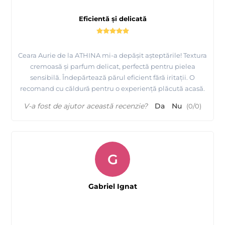
2. Tragerea benzii perpendicular cu pielea poate produce
Eficientă și delicată
aparitia de hematomi.
3. Aplicari multiple de ceara pe aceiasi zona de epilat duce la
afectarea stratului superior al pielii.
Ceara Aurie de la ATHINA mi-a depășit așteptările! Textura
cremoasă și parfum delicat, perfectă pentru pielea
sensibilă. Îndepărtează părul eficient fără iritații. O
Contraindicatii:
recomand cu căldură pentru o experiență plăcută acasă.
Boli acute si cronice ale pielii la locul epilarii. Varice.
V-a fost de ajutor această recenzie?
Da
Nu
(
0
/
0
)
G
Gabriel Ignat