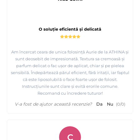
O soluție eficientă și delicată
Am încercat ceara de unica folosință Aurie de la ATHINA și
sunt deosebit de impresionată. Textura sa cremoasă și
parfum delicat o fac ușor de aplicat, chiar și pe pielea
sensibilă. Îndepărtează părul eficient, fără iritații, iar faptul
că este liposolubilă o face foarte ușor de folosit.
Instrucțiunile sunt clare și evită erorile comune.
Recomand cu încredere tuturor!
V-a fost de ajutor această recenzie?
Da
Nu
(
0
/
0
)
C