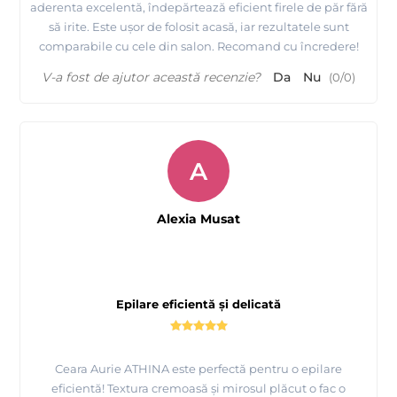
aderenta excelentă, îndepărtează eficient firele de păr fără
să irite. Este ușor de folosit acasă, iar rezultatele sunt
comparabile cu cele din salon. Recomand cu încredere!
V-a fost de ajutor această recenzie?
Da
Nu
(
0
/
0
)
A
Alexia Musat
Epilare eficientă și delicată
Ceara Aurie ATHINA este perfectă pentru o epilare
eficientă! Textura cremoasă și mirosul plăcut o fac o