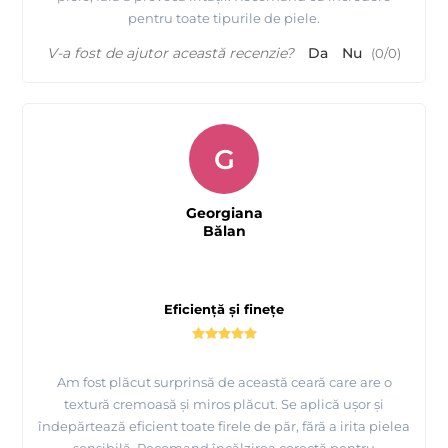
pentru toate tipurile de piele.
V-a fost de ajutor această recenzie?
Da
Nu
(
0
/
0
)
G
Georgiana
Bălan
Eficiență și finețe
Am fost plăcut surprinsă de această ceară care are o
textură cremoasă și miros plăcut. Se aplică ușor și
îndepărtează eficient toate firele de păr, fără a irita pielea
sensibilă. Recomand încălzirea corectă pentru