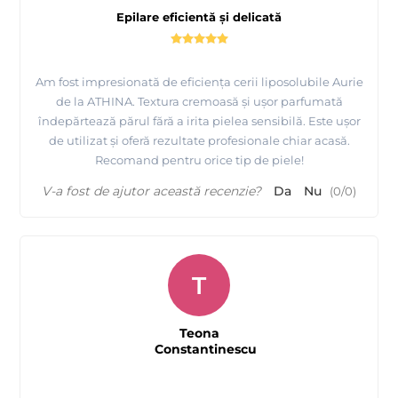
Epilare eficientă și delicată
Am fost impresionată de eficiența cerii liposolubile Aurie
de la ATHINA. Textura cremoasă și ușor parfumată
îndepărtează părul fără a irita pielea sensibilă. Este ușor
de utilizat și oferă rezultate profesionale chiar acasă.
Recomand pentru orice tip de piele!
V-a fost de ajutor această recenzie?
Da
Nu
(
0
/
0
)
T
Teona
Constantinescu