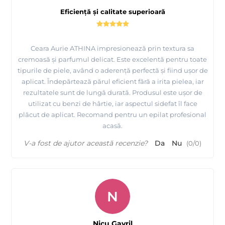
Eficiență și calitate superioară
Ceara Aurie ATHINA impresionează prin textura sa
cremoasă și parfumul delicat. Este excelentă pentru toate
tipurile de piele, având o aderență perfectă și fiind ușor de
aplicat. Îndepărtează părul eficient fără a irita pielea, iar
rezultatele sunt de lungă durată. Produsul este ușor de
utilizat cu benzi de hârtie, iar aspectul sidefat îl face
plăcut de aplicat. Recomand pentru un epilat profesional
acasă.
V-a fost de ajutor această recenzie?
Da
Nu
(
0
/
0
)
N
Nicu Gavril