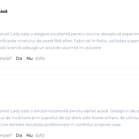
casă
Velvet Lady este o alegere excelentă pentru oricine dorește să experim
ificarea nivelului de ceară fără efort. Fabricat în Italia, calitatea su
lă la priză adaugă un plus de usurință în utilizare.
enzie?
Da
Nu
(
0
/
0
)
Velvet Lady este o soluție excelentă pentru epilat acasă. Designul său 
l de încărcare prin suportul de tip dock este foarte simplu de utilizat, 
cine dorește rezultate profesionale în confortul propriei case.
enzie?
Da
Nu
(
0
/
0
)