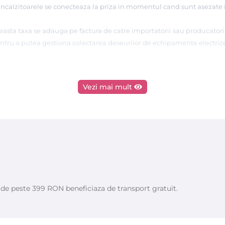
 Incalzitoarele se conecteaza la priza in momentul cand sunt asezate i
asta taxa se adauga pe factura de catre importatorii sau producatorii
pentru a putea gestiona colectarea deseurilor de echipamente electrice
Vezi mai mult
brica BIEMME din ITALIA
e de peste 399 RON beneficiaza de transport gratuit.