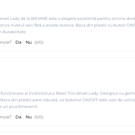
 Velvet Lady de la BIEMME este o alegere excelentă pentru oricine dore
oriza nivelul cerii fără a scoate rezerva. Baza din plastic cu buton ON/
n durabilitate.
enzie?
Da
Nu
(
0
/
0
)
uncționare al încălzitorului Basic Trio Velvet Lady. Designul cu gem
t. Baza din plastic pare robustă, iar butonul ON/OFF este ușor de utilizat
te un plus binevenit.
enzie?
Da
Nu
(
0
/
0
)