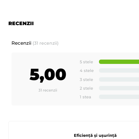
RECENZII
Recenzii
(31 recenzii)
5 stele
5,00
4 stele
3 stele
2 stele
31 recenzii
1 stea
Eficiență și ușurință