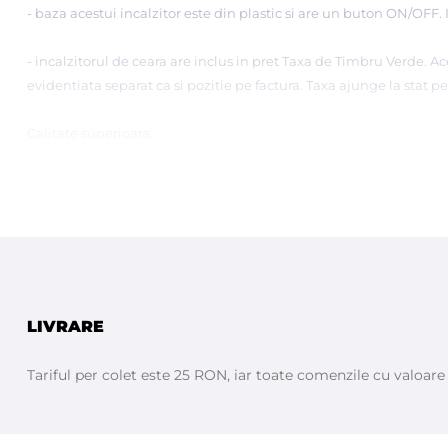
- baza acestui incalzitor este din plastic si are un buton ON/OFF.
- incalzitorul de ceara are inclus in pret
Taxa de Timbru Verde.
Ace
evidentiata separat ca si pozitie pe factura. Taxa ajunge la stat 
Calitate superioara.
Fabricat in ITALIA de BIEMME
Urmăriţi cum se fabrică aparatele de încalzit ceara la fa
LIVRARE
Tariful per colet este 25 RON, iar toate comenzile cu valoar