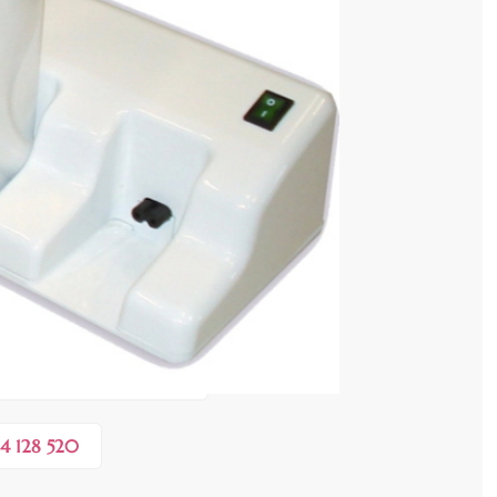
cenzia dvs.
ei
 COȘ
2,90 lei
e în valoare de de
💸
4 128 520