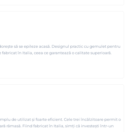
dorește să se epileze acasă. Designul practic cu gemulet pentru
fabricat în Italia, ceea ce garantează o calitate superioară.
lu de utilizat și foarte eficient. Cele trei încălzitoare permit o
ă rămasă. Fiind fabricat în Italia, simți că investești într-un