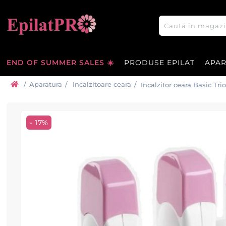
END OF SUMMER SALES ☀️
PRODUSE EPILAT
APA
/
Aparatura
/
Incalzitoare ceara
/
Incalzitor ceara Basic Tr
- 17%