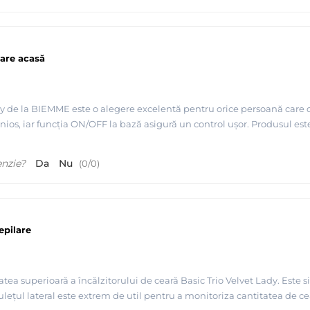
lare acasă
ady de la BIEMME este o alegere excelentă pentru orice persoană care 
nios, iar funcția ON/OFF la bază asigură un control ușor. Produsul este 
enzie?
Da
Nu
(
0
/
0
)
epilare
a superioară a încălzitorului de ceară Basic Trio Velvet Lady. Este simp
lețul lateral este extrem de util pentru a monitoriza cantitatea de cear