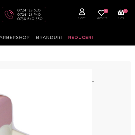
0724 128 520
0
0
0724 128 540
Cont
Favorite
Coș
0738 640 350
ARBERSHOP
BRANDURI
REDUCERI
 Basic Trio Velvet Lady -
et Lady cu baza din plastic