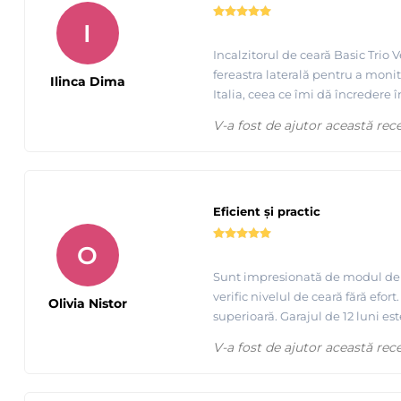
I
Incalzitorul de ceară Basic Trio
fereastra laterală pentru a monit
Ilinca Dima
Italia, ceea ce îmi dă încredere î
V-a fost de ajutor această rec
Eficient și practic
O
Sunt impresionată de modul de f
verific nivelul de ceară fără efor
Olivia Nistor
superioară. Garajul de 12 luni es
V-a fost de ajutor această rec