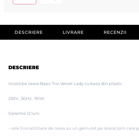
DESCRIERE
LIVRARE
RECENZII
DESCRIERE
Incalzitor ceara Basic Trio Velvet Lady cu baza din plastic
230V , 50Hz , 90W.
Garantie 12 luni.
- cele 3 incalzitoare de ceara au un gemulet pe lateral prin care 