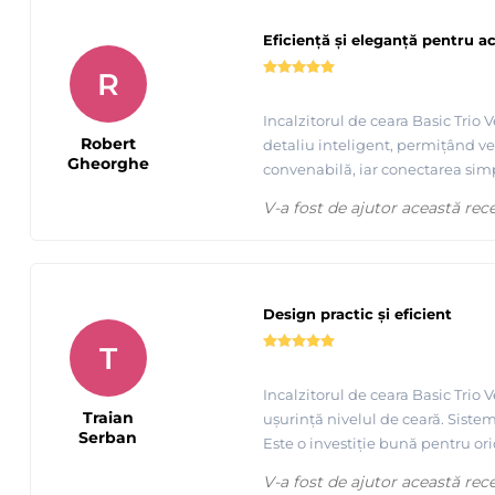
Eficiență și eleganță pentru a
R
Incalzitorul de ceara Basic Trio 
Robert
detaliu inteligent, permițând ver
Gheorghe
convenabilă, iar conectarea simp
V-a fost de ajutor această rec
Design practic și eficient
T
Incalzitorul de ceara Basic Trio 
Traian
ușurință nivelul de ceară. Sistemu
Serban
Este o investiție bună pentru ori
V-a fost de ajutor această rec