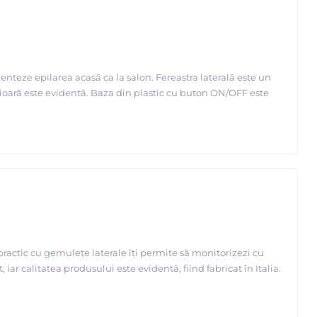
enteze epilarea acasă ca la salon. Fereastra laterală este un
perioară este evidentă. Baza din plastic cu buton ON/OFF este
practic cu gemulețe laterale îți permite să monitorizezi cu
iar calitatea produsului este evidentă, fiind fabricat în Italia.