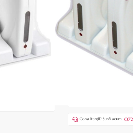
|
31 recenzii
Adăugați re
Cod produs:
EBM06
În stoc
Preț:
299,00 l
359,00 lei
ADAUGĂ ÎN
Favorite
29
Acest produs vă aduce
💰 punct
072
Consultanță? Sună acum