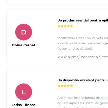
Un produs esențial pentru epi
D
Incalzitorul Basic Trio Velvet L
a verifica ceara rămasă este inge
Doina Cernat
Recomand cu căldură!
V-a fost de ajutor această rec
Un dispozitiv excelent pentru 
L
Am rămas impresionată de calitate
epilare rapidă și ușoară, iar gemu
Larisa Tănase