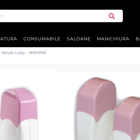
RATURA
CONSUMABILE
SALOANE
MANICHIURA
B
io Velvet Lady - BIEMME
Incalzitor ceara
BIEMME
Incalzitor ceara Basic Trio Velv
230V , 50Hz , 90W .
Garantie 12 luni.