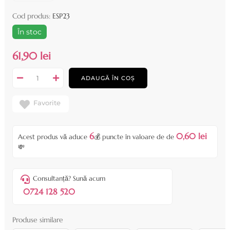
Cod produs:
ESP23
În stoc
61,90 lei
ADAUGĂ ÎN COȘ
Favorite
6
0,60 lei
Acest produs vă aduce
💰 puncte în valoare de de
💸
Consultanță? Sună acum
0724 128 520
Produse similare