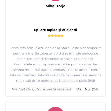
si ca in
1991
a inventat si
1984
de JESUS BONAN in Spania
Mihai Torje
patentat sistemul revolutionar de epilare
ROLL ON
(rezerva de ceara la flacon cu rola), care acum este cel mai
imitat in intreaga lume.
Epilare rapidă și eficientă
MAYSTAR COSMETICA
2.
este un lider in sectorul de beauty
.
MAYSTAR
3.
este unul dintre cei mai importanti producatori
Ceara refolosibilă Azulena de la Starpil este o descoperire
globali de cosmetice profesionale pentru epilare, cu doua linii
pentru mine. Se topește rapid și se întinde perfect pe
Starpil
piele, reducând disconfortul obișnuit al epilării.
importante principale:
si Depilflax
, ambele lidere in
Rezultatele sunt impresionante, iar porii deschiși fac
industria cosmeticelor profesionale pentru epilat.
epilarea mult mai puțin dureroasă. Plusul acestei ceruri
este că întârzie creșterea firelor de păr, ceea ce înseamnă
mai mult timp pentru a te bucura de o piele fină!
Comandati produsele MAYSTAR si beneficiati de
produse de o calitate superioara, gratie unei experiente
V-a fost de ajutor această recenzie?
Da
Nu
(
0
/
0
)
de peste 30 de ani in domeniu !
Lucrati cu cei mai buni ! Urmariti acum toate tutorialele