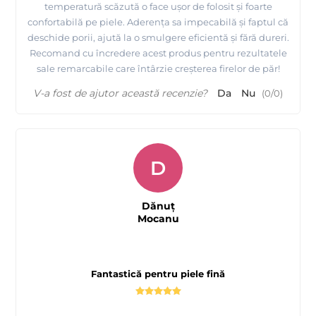
temperatură scăzută o face ușor de folosit și foarte
confortabilă pe piele. Aderența sa impecabilă și faptul că
deschide porii, ajută la o smulgere eficientă și fără dureri.
Recomand cu încredere acest produs pentru rezultatele
sale remarcabile care întârzie creșterea firelor de păr!
V-a fost de ajutor această recenzie?
Da
Nu
(
0
/
0
)
D
Dănuț
Mocanu
Fantastică pentru piele fină