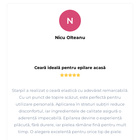
Tutorial epilare axila cu ceara elasica, cu punct de
N
topire scazut - Starpil
Nicu Olteanu
Ceară ideală pentru epilare acasă
Starpil a realizat o ceară elastică cu adevărat remarcabilă.
Cu un punct de topire scăzut, este perfectă pentru
utilizare personală. Aplicarea în straturi subțiri reduce
disconfortul, iar ingredientele de calitate asigură o
aderență impecabilă. Epilarea devine o experiență
plăcută, fără durere, iar pielea rămâne fină pentru mult
timp. O alegere excelentă pentru orice tip de piele.
Epilare mustata cu ceara premium Starpil, produsa de