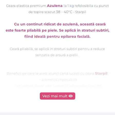
Azulena
Ceara elastica premium
la 1 kg refolosibila cu punct
38 - 40°C
de topire scazut
- Starpil
Cu un continut ridicat de azulenă, această ceară
este foarte pliabilă pe piele. Se aplică in straturi subtiri,
fiind ideală pentru epilarea facială.
Ceară pliabilă, se aplică in straturi subtiri pentru a reduce
senzatia de arsură a pielii
.
Starpil
Beneficii pe care le aveti atunci cand lucrati cu ceara
:
- aderență impecabilă
- se intinde foarte ușor (urmariti video-urile si va veti
convinge)
Vezi mai mult
- foarte pliabil
ă pe piele
- deschide porii (in acest fel firul de par este smuls mult mai
usor, fara a avea senzatie de durere)