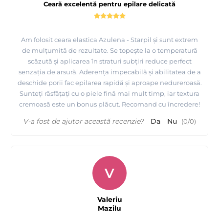
Ceară excelentă pentru epilare delicată
Am folosit ceara elastica Azulena - Starpil și sunt extrem
de mulțumită de rezultate. Se topește la o temperatură
scăzută și aplicarea în straturi subțiri reduce perfect
senzația de arsură. Aderența impecabilă și abilitatea de a
deschide porii fac epilarea rapidă și aproape nedureroasă.
Sunteți răsfățați cu o piele fină mai mult timp, iar textura
cremoasă este un bonus plăcut. Recomand cu încredere!
V-a fost de ajutor această recenzie?
Da
Nu
(
0
/
0
)
V
Valeriu
Mazilu