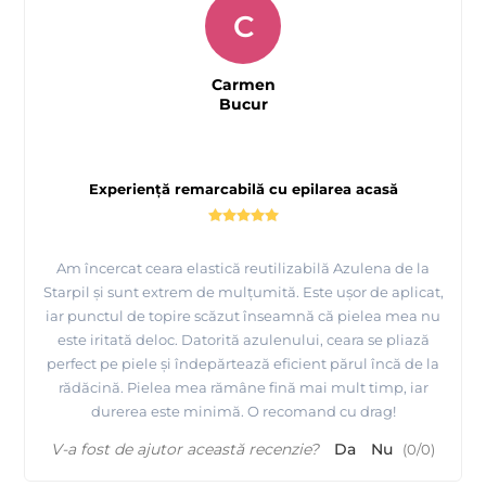
C
Carmen
Bucur
Experiență remarcabilă cu epilarea acasă
Am încercat ceara elastică reutilizabilă Azulena de la
Starpil și sunt extrem de mulțumită. Este ușor de aplicat,
iar punctul de topire scăzut înseamnă că pielea mea nu
este iritată deloc. Datorită azulenului, ceara se pliază
perfect pe piele și îndepărtează eficient părul încă de la
rădăcină. Pielea mea rămâne fină mai mult timp, iar
durerea este minimă. O recomand cu drag!
V-a fost de ajutor această recenzie?
Da
Nu
(
0
/
0
)