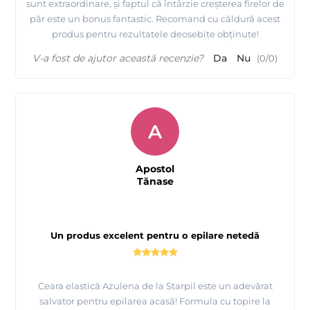
sunt extraordinare, și faptul că întârzie creșterea firelor de
păr este un bonus fantastic. Recomand cu căldură acest
produs pentru rezultatele deosebite obținute!
V-a fost de ajutor această recenzie?
Da
Nu
(
0
/
0
)
A
Apostol
Tănase
Un produs excelent pentru o epilare netedă
Ceara elastică Azulena de la Starpil este un adevărat
salvator pentru epilarea acasă! Formula cu topire la