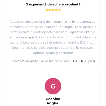
O experiență de epilare excelentă
Ceara elastică Azulena de la Starpil m-a impresionat cu
adevărat. Aderența sa impecabilă și faptul că se aplică în
straturi subțiri sunt aspecte care m-au ajutat să obțin o
epilare aproape fără durere. În plus, conținutul ridicat de
azulenă face ca pielea să rămână catifelată și fără iritații.
Recomand cu căldură acest produs oricui își dorește o
epilare ușoară și eficientă!
V-a fost de ajutor această recenzie?
Da
Nu
(
0
/
0
)
G
Geanina
Anghel