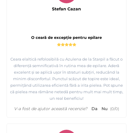
Stefan Cazan
O ceară de excepție pentru epilare
Ceara elaltică refolosibilă cu Azulena de la Starpil a făcut o
diferență semnificativă în rutina mea de epilare. Aderă
excelent și se aplică ușor în straturi subțiri, reducând la
minim disconfortul. Punctul scăzut de topire este ideal,
permițând utilizarea eficientă fără a irita pielea. Pot spune
că pielea mea rămâne netedă pentru mult mai mult timp,
un real beneficiu!
V-a fost de ajutor această recenzie?
Da
Nu
(
0
/
0
)