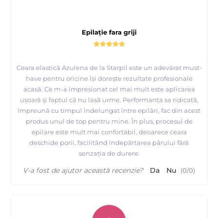
Epilație fara griji
Ceara elastică Azulena de la Starpil este un adevărat must-
have pentru oricine își dorește rezultate profesionale
acasă. Ce m-a impresionat cel mai mult este aplicarea
ușoară și faptul că nu lasă urme. Performanța sa ridicată,
împreună cu timpul îndelungat între epilări, fac din acest
produs unul de top pentru mine. În plus, procesul de
epilare este mult mai confortabil, deoarece ceara
deschide porii, facilitând îndepărtarea părului fără
senzația de durere.
V-a fost de ajutor această recenzie?
Da
Nu
(
0
/
0
)