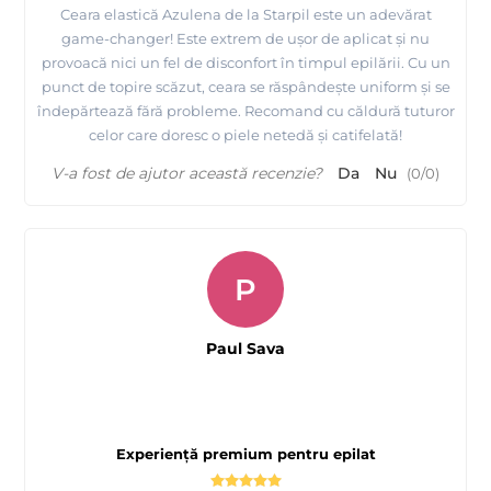
Ceara elastică Azulena de la Starpil este un adevărat
game-changer! Este extrem de ușor de aplicat și nu
provoacă nici un fel de disconfort în timpul epilării. Cu un
punct de topire scăzut, ceara se răspândește uniform și se
îndepărtează fără probleme. Recomand cu căldură tuturor
celor care doresc o piele netedă și catifelată!
V-a fost de ajutor această recenzie?
Da
Nu
(
0
/
0
)
P
Paul Sava
Experiență premium pentru epilat