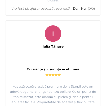
folosesc.
V-a fost de ajutor această recenzie?
Da
Nu
(
0
/
0
)
I
Iulia Tănase
Excelență și ușurință în utilizare
Această ceară elastică premium de la Starpil este un
adevărat game-changer pentru epilare. Cu un punct de
topire scăzut, este blândă cu pielea și ideală pentru
epilarea facială. Proprietățile de aderare și flexibilitate