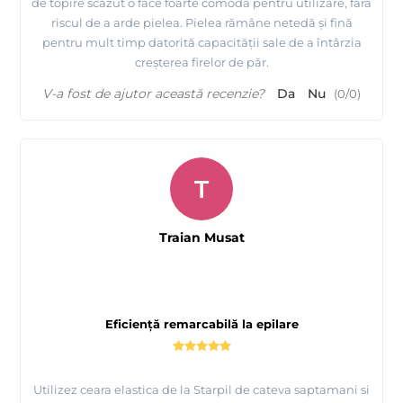
de topire scăzut o face foarte comodă pentru utilizare, fără
riscul de a arde pielea. Pielea rămâne netedă și fină
pentru mult timp datorită capacității sale de a întârzia
creșterea firelor de păr.
V-a fost de ajutor această recenzie?
Da
Nu
(
0
/
0
)
T
Prezentare produse profesionale pentru epilare Starpil
Traian Musat
Eficiență remarcabilă la epilare
Utilizez ceara elastica de la Starpil de cateva saptamani si