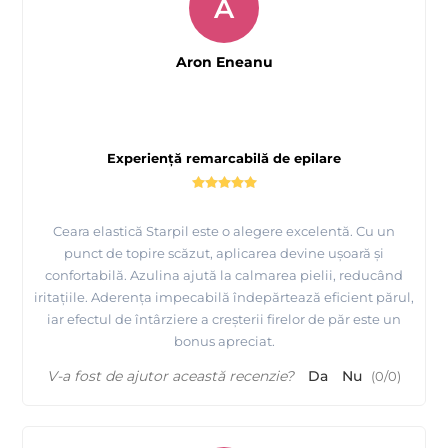
A
Aron Eneanu
Experiență remarcabilă de epilare
Ceara elastică Starpil este o alegere excelentă. Cu un
punct de topire scăzut, aplicarea devine ușoară și
confortabilă. Azulina ajută la calmarea pielii, reducând
iritațiile. Aderenţa impecabilă îndepărtează eficient părul,
iar efectul de întârziere a creșterii firelor de păr este un
bonus apreciat.
V-a fost de ajutor această recenzie?
Da
Nu
(
0
/
0
)