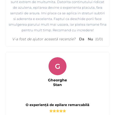
sunt extrem de multumita. Datorita continutului ridicat
de azulena, epilarea devine o experienta placuta, fara
senzatii de arsura. Imi place ca se aplica in straturi subtiri
si aderenta e excelenta. Faptul ca deschide porii face
smulgerea parului mult mai usoara, iar pielea ramane fina
pentru mult timp. Recomand cu incredere!
V-a fost de ajutor această recenzie?
Da
Nu
(
0
/
0
)
Prezentarea
fabricii MAYSTAR COSMETICA Spania si a
produselor realizate de ei
G
Gheorghe
Stan
O experiență de epilare remarcabilă