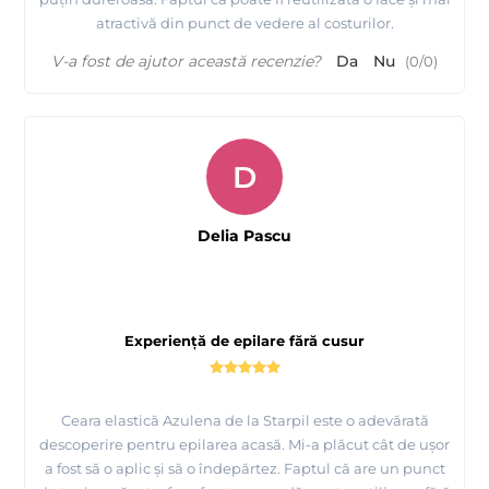
atractivă din punct de vedere al costurilor.
V-a fost de ajutor această recenzie?
Da
Nu
(
0
/
0
)
D
Delia Pascu
Experiență de epilare fără cusur
Tutorial Starpil, urmariti cum se apilca produsele de
epilare Starpil - Spania
Ceara elastică Azulena de la Starpil este o adevărată
descoperire pentru epilarea acasă. Mi-a plăcut cât de ușor
a fost să o aplic și să o îndepărtez. Faptul că are un punct