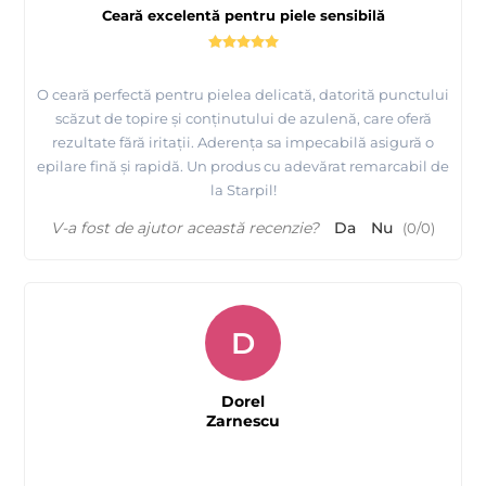
Ceară excelentă pentru piele sensibilă
O ceară perfectă pentru pielea delicată, datorită punctului
scăzut de topire și conținutului de azulenă, care oferă
rezultate fără iritații. Aderența sa impecabilă asigură o
epilare fină și rapidă. Un produs cu adevărat remarcabil de
la Starpil!
V-a fost de ajutor această recenzie?
Da
Nu
(
0
/
0
)
D
Dorel
Zarnescu