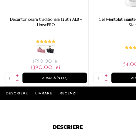
Decantor ceara traditionala 12Litri ALB -
Gel Mentolat inainte
Linea·PRO
Star
1790,00 lei
54,0
1390,00 lei
ADAUGĂ ÎN COȘ
AD
DESCRIERE
LIVRARE
RECENZII
DESCRIERE