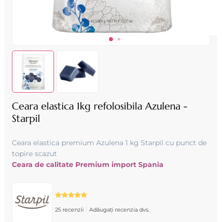
Ceara elastica 1kg refolosibila Azulena -
Starpil
Ceara elastica premium Azulena 1 kg Starpil cu punct de
topire scazut
Ceara de calitate Premium import Spania
|
25 recenzii
Adăugați recenzia dvs.