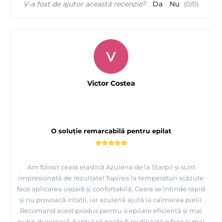
MAYSTAR Spania
V-a fost de ajutor această recenzie?
Da
Nu
(
0
/
0
)
V
Victor Costea
O soluție remarcabilă pentru epilat
Am folosit ceara elastică Azulena de la Starpil și sunt
impresionată de rezultate! Topirea la temperaturi scăzute
face aplicarea ușoară și confortabilă. Ceara se întinde rapid
Folie spaciala pentru incalzit ceara Starpil - iti
și nu provoacă iritații, iar azulenă ajută la calmarea pielii.
protejeaza incalzitorul de ceara
Recomand acest produs pentru o epilare eficientă și mai
puțin dureroasă. Faptul că poate fi reutilizată o face și mai