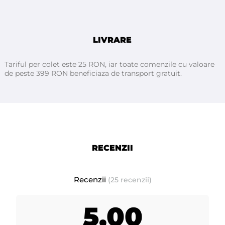
- aveti parte de o epilare remarcabila
- intârzie cresterea firelor de par (va puteti bucura mai mult
timp de pielea fina, pana la urmatoarea epilare)
- performanta ridicata
LIVRARE
- o varietate mare de culori si arome (peste 8 variante de
ceara)
Tariful per colet este 25 RON, iar toate comenzile cu valoare
de peste 399 RON beneficiaza de transport gratuit.
- ingredientele de baza pentru aceasta ceara premium Starpil
sunt: rasina de pin (colofonium) si ceara de albine
Ceara STARPIL cu punct de topire scăzut este fabricată din
RECENZII
ceară de albine și rășini de înaltă calitate. Anumite formule de
ceară, conțin dioxid de titan, pentru a le conferi o textura mai
cremoasă și pentru a scădea punctul de topire ușurand astfel
Recenzii
(25 recenzii)
procesul de epilare. Ceara STARPIL are o aderenta foarte buna
cu pielea, o pregătește pentru epilare, deschizand porii,
5,00
pentru a îndepărta părul de la nivelul rădăcinii, întârziind
astfel cresterea parului.