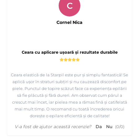
si video-urile disponibile la noi pe site despre MAYSTAR
C
si Starpil !
Cornel Nica
Tutorial epilare cu ceara elastica de calitate premium -
Starpil Spania
Ceara cu aplicare ușoară și rezultate durabile
Ceara elastică de la Starpil este pur și simplu fantastică! Se
aplică ușor în straturi subțiri și nu cauzează disconfort pe
piele. Punctul de topire scăzut face ca experiența epilării
să fie plăcută și fără dureri. Am observat cum părul a
crescut mai încet, iar pielea mea a rămas fină și catifelată
mai mult timp. O recomand cu toată încrederea oricui
dorește o epilare eficientă și de calitate!
V-a fost de ajutor această recenzie?
Da
Nu
(
0
/
0
)