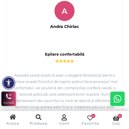
A
Andra Chiriac
Epilare confortabilă
Această ceară elastică este o alegere fantastică pentru
epilare acasă! Punctul de topire scăzut face procesul mai
confortabil, iar azulenă din compoziție conferă cearăi o
textură plăcută care aderează bine la piele. Sunt
impresioant de ușurința cu care se aplică și efectele pe
SUNĂ
termen lung: pielea este fină și creșterea părului este
întârziată semnificativ. Cu siguranță recomand pentru
0
0
rezultate profesionale!
Acasa
Produse
Cont
Favorite
Coș