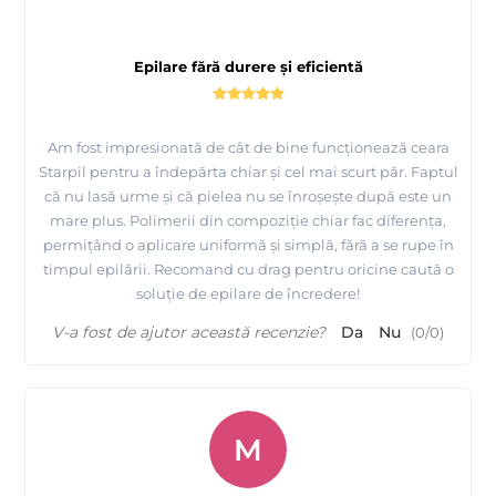
Epilare fără durere și eficientă
Am fost impresionată de cât de bine funcționează ceara
Starpil pentru a îndepărta chiar și cel mai scurt păr. Faptul
că nu lasă urme și că pielea nu se înroșește după este un
mare plus. Polimerii din compoziție chiar fac diferența,
permițând o aplicare uniformă și simplă, fără a se rupe în
timpul epilării. Recomand cu drag pentru oricine caută o
soluție de epilare de încredere!
V-a fost de ajutor această recenzie?
Da
Nu
(
0
/
0
)
Aplicare ceara FILM Albastra, extra elastica Starpil,
produsa de MAYSTAR Spania
M