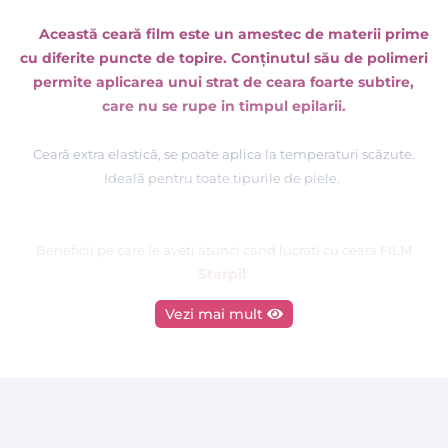
Această ceară film este un amestec de materii prime
cu diferite puncte de topire. Conținutul său de polimeri
permite aplicarea unui strat de ceara foarte subtire,
care nu se rupe in timpul epilarii.
Cear
ă
extra elastic
ă, se poate aplica la
temperaturi scăzute.
Ideal
ă
pentru toate tipurile de piele.
Beneficii pe care le aveti atunci cand lucrati cu ceara FILM
Starpil
:
Vezi mai mult
- Liposolubil
ă
, foarte elastic
ă
, textura moale, epilare perfecta a
parului, dar foarte bland
ă
cu pielea
- Îndepărtează părul cel mai scurt din rădăcină fără a fi rupt
- Permite aplicarea unui strat subtire, cu un timp de uscare
mai scurt, dar întotdeauna flexibil
ă
în timpul procesului de
epilare