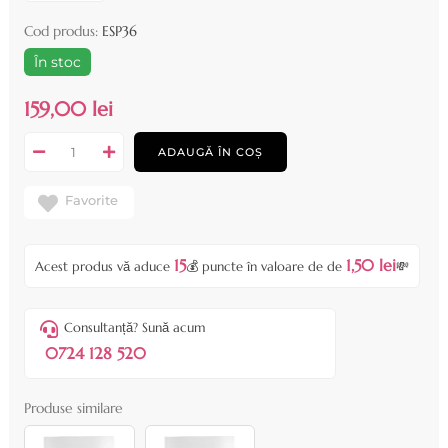
Cod produs:
ESP36
În stoc
159,00 lei
ADAUGĂ ÎN COȘ
Favorite
15
1,50 lei
Acest produs vă aduce
💰 puncte în valoare de de
💸
Consultanță? Sună acum
0724 128 520
Produse similare