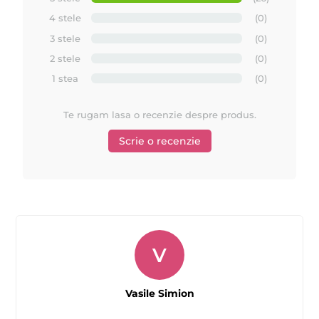
Prezentare ceara FILM extra elastica de calitate
4 stele
(0)
premium - Starpil Spania
3 stele
(0)
2 stele
(0)
1 stea
(0)
Te rugam lasa o recenzie despre produs.
Scrie o recenzie
V
Tutorial epilare cu ceara FILM extra elasica - Starpil -
Vasile Simion
best seller in USA