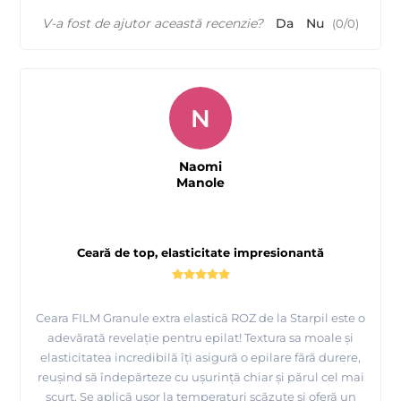
V-a fost de ajutor această recenzie?
Da
Nu
(
0
/
0
)
N
Naomi
Manole
Ceară de top, elasticitate impresionantă
Ceara FILM Granule extra elastică ROZ de la Starpil este o
adevărată revelație pentru epilat! Textura sa moale și
elasticitatea incredibilă îți asigură o epilare fără durere,
reușind să îndepărteze cu ușurință chiar și părul cel mai
scurt. Se aplică ușor la temperaturi scăzute și oferă un