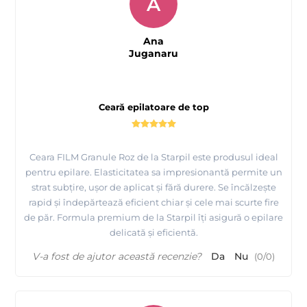
A
Ana
Juganaru
Ceară epilatoare de top
Ceara FILM Granule Roz de la Starpil este produsul ideal
pentru epilare. Elasticitatea sa impresionantă permite un
Folie spaciala pentru incalzit ceara Starpil - iti
strat subțire, ușor de aplicat și fără durere. Se încălzește
protejeaza incalzitorul de ceara
rapid și îndepărtează eficient chiar și cele mai scurte fire
de păr. Formula premium de la Starpil îți asigură o epilare
delicată și eficientă.
V-a fost de ajutor această recenzie?
Da
Nu
(
0
/
0
)