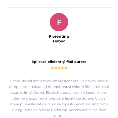
Prezentarea
fabricii MAYSTAR COSMETICA Spania si a
F
produselor realizate de ei
Florentina
Boboc
Epilează eficient și fără durere
Ceara Starpil într-adevăr impresionează! Se aplică ușor la
temperaturi scăzute și îndepărtează chiar și firele cele mai
scurte din rădăcină. Elasticitatea sa este un factor cheie,
oferind o experiență blândă și lipsită de durere. Un alt
mare plus este cât de rapid se topește, economisind timp
și asigurând o aplicare uniformă. Recomand cu căldură
tuturor!