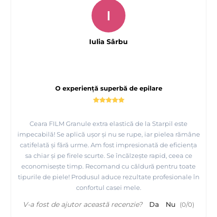
I
Iulia Sârbu
O experiență superbă de epilare
Tutorial Starpil, urmariti cum se apilca produsele de
epilare Starpil - Spania
Ceara FILM Granule extra elastică de la Starpil este
impecabilă! Se aplică ușor și nu se rupe, iar pielea rămâne
catifelată și fără urme. Am fost impresionată de eficiența
sa chiar și pe firele scurte. Se încălzește rapid, ceea ce
economisește timp. Recomand cu căldură pentru toate
tipurile de piele! Produsul aduce rezultate profesionale în
confortul casei mele.
V-a fost de ajutor această recenzie?
Da
Nu
(
0
/
0
)