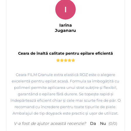
I
Iarina
Juganaru
Ceara de înaltă calitate pentru epilare eficientă
Ceara FILM Granule extra elastică ROZ este o alegere
excelentă pentru epilat acasă. Formula sa îmbogățită cu
polimeri permite aplicarea unui strat subțire și flexibil,
garantând o epilare fără durere. Se topește rapid și
îndepărtează eficient chiar și cele mai scurte fire de păr. O
recomand cu încredere pentru toate tipurile de piele.
Ambalajul de tip doypack este practic și ușor de utilizat.
V-a fost de ajutor această recenzie?
Da
Nu
(
0
/
0
)