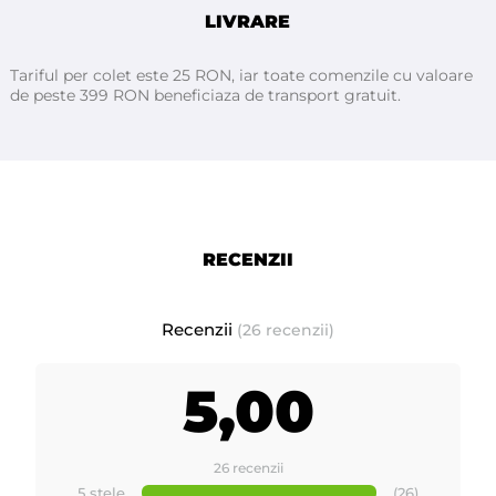
- Se trage ușor de pe piele, ceea ce reduce senzația de durere
LIVRARE
- Mai ușor de folosit
ă
în orice încălzitor
- Se topeste foarte rapid
Tariful per colet este 25 RON, iar toate comenzile cu valoare
de peste 399 RON beneficiaza de transport gratuit.
- Disponibil
ă
în diferite formate (ceara la cuburi, si granule)
- ingrediente: rasin
ă
de pin (colofonium), cear
ă
de albine,
copolymeri, glyceryl rosinate, parafina, cera microcristalline,
peg-3 dirosinate, ethylene/va, BHT, paraffinum liquidum (ulei
RECENZII
mineral) CI 42090.
Ceara FILM de calitate Premium
Recenzii
(26 recenzii)
MAYSTAR
Fabricat
ă
in Spania de
5,00
Mod de ambalare :
2,268kg ceara FILM granule Starpil
in
punga de plastic cu zip (doypack)
.
26 recenzii
5 stele
(26)