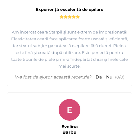
Experiență excelentă de epilare
Am încercat ceara Starpil și sunt extrem de impresionată!
Elasticitatea cearii face aplicarea foarte ușoară și eficientă,
iar stratul subțire garantează o epilare fără dureri. Pielea
este fină și curată după utilizare. Este perfectă pentru
toate tipurile de piele și mi-a îndepărtat chiar și firele cele
mai scurte.
V-a fost de ajutor această recenzie?
Da
Nu
(
0
/
0
)
E
Evelina
Barbu