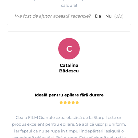
căldură!
V-a fost de ajutor această recenzie?
Da
Nu
(
0
/
0
)
C
Catalina
Bădescu
Ideală pentru epilare fără durere
Ceara FILM Granule extra elastică de la Starpil este un
produs excelent pentru epilare. Se aplică ușor și uniform,
iar faptul că nu se rupe în timpul îndepărtării asigură o
experiență plăcută și fără durere. Este eficientă chiar și la