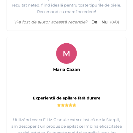
rezultat neted, fiind ideală pentru toate tipurile de piele.
Recomand cu mare încredere!
V-a fost de ajutor această recenzie?
Da
Nu
(
0
/
0
)
M
Maria Cazan
Experiență de epilare fără durere
Utilizând ceara FILM Granule extra elastică de la Starpil,
am descoperit un produs de epilat ce îmbină eficacitatea
cu delicatețea. Se topește rapid și se aplică ușor, iar