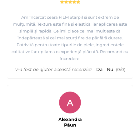
Am încercat ceara FILM Starpil și sunt extrem de
mulțumită. Textura este fină și elastică, iar aplicarea este
simplă și rapidă. Ce îmi place cel mai mult este că
îndepărtează și cei mai scurți fire de păr fără durere.
Potrivită pentru toate tipurile de piele, ingredientele
calitative fac epilarea o experiență plăcută. Recomand cu
încredere!
V-a fost de ajutor această recenzie?
Da
Nu
(
0
/
0
)
A
Alexandra
Păun