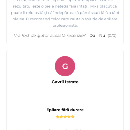
rezultatul este o piele netedă fără iritații. Mi-a plăcut că
poate fi refolosită și că îndepărtează părul scurt fără a răni
pielea. O recomand celor care caută o soluție de epilare
profesionistă.
V-a fost de ajutor această recenzie?
Da
Nu
(
0
/
0
)
G
Gavril Istrate
Epilare fără durere