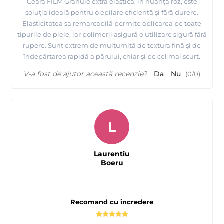
Ceara FILM Granule extra elastică, în nuanța roz, este
soluția ideală pentru o epilare eficientă și fără durere.
Elasticitatea sa remarcabilă permite aplicarea pe toate
tipurile de piele, iar polimerii asigură o utilizare sigură fără
rupere. Sunt extrem de mulțumită de textura fină și de
îndepărtarea rapidă a părului, chiar și pe cel mai scurt.
V-a fost de ajutor această recenzie?
Da
Nu
(
0
/
0
)
L
Laurentiu
Boeru
Recomand cu încredere