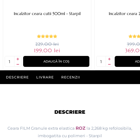
Incalzitor ceara cutii 500ml - Starpil
Incalzitor ceara 
229,00 lei
399,0
199,00 lei
369,0
ADAUGĂ ÎN COȘ
AD
DESCRIERE
LIVRARE
RECENZII
DESCRIERE
ROZ
Ceara FILM Granule extra elastica
la 2,268 kg refolosibila,
imbogatita cu polimeri - Starpil