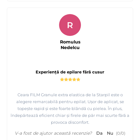
R
Prezentare produse profesionale pentru epilare Starpil
Romulus
Nedelcu
Experiență de epilare fără cusur
Ceara FILM Granule extra elastica de la Starpil este o
alegere remarcabilă pentru epilat. Ușor de aplicat, se
topește rapid și este foarte blândă cu pielea. În plus,
îndepărtează eficient chiar și firele de păr mai scurte fără a
provoca disconfort.
V-a fost de ajutor această recenzie?
Da
Nu
(
0
/
0
)