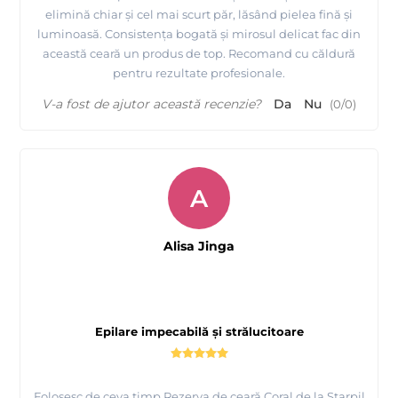
elimină chiar și cel mai scurt păr, lăsând pielea fină și
luminoasă. Consistența bogată și mirosul delicat fac din
această ceară un produs de top. Recomand cu căldură
pentru rezultate profesionale.
V-a fost de ajutor această recenzie?
Da
Nu
(
0
/
0
)
A
Alisa Jinga
Epilare impecabilă și strălucitoare
Folosesc de ceva timp Rezerva de ceară Coral de la Starpil