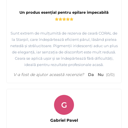
Un produs esențial pentru epilare impecabilă
Sunt extrem de mulțumită de rezerva de ceară CORAL de
la Starpil, care îndepărtează eficient părul, lăsând pielea
netedă și strălucitoare. Pigmenții iridescenți aduc un plus
de eleganță, iar senzația de disconfort este mult redusă.
Ceara se aplică ușor și se îndepărtează fără dificultăți,
ideală pentru rezultate profesionale acasă.
V-a fost de ajutor această recenzie?
Da
Nu
(
0
/
0
)
G
Gabriel Pavel