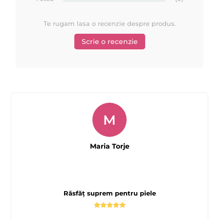
imitat in intreaga lume.
Te rugam lasa o recenzie despre produs.
MAYSTAR COSMETICA
2.
este un lider in sectorul de beauty
.
Scrie o recenzie
MAYSTAR
3.
este unul dintre cei mai importanti producatori
globali de cosmetice profesionale pentru epilare, cu doua linii
Starpil
importante principale:
si Depilflax
, ambele lidere in
industria cosmeticelor profesionale pentru epilat.
M
Comandati produsele MAYSTAR si beneficiati de
produse de o calitate superioara, gratie unei experiente
Maria Torje
de peste 30 de ani in domeniu !
Lucrati cu cei mai buni ! Urmariti acum toate tutorialele
si video-urile disponibile la noi pe site despre MAYSTAR
Răsfăț suprem pentru piele
si Starpil !