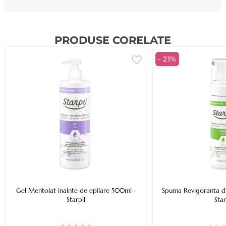
PRODUSE CORELATE
- 21%
Gel Mentolat inainte de epilare 500ml -
Spuma Revigoranta d
Starpil
Star