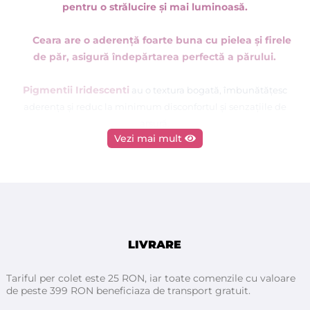
pentru o strălucire și mai luminoasă.
Ceara are o aderență foarte buna cu pielea și firele
de păr, asigură îndepărtarea perfectă a părului.
Pigmentii Iridescenti
au o textura bogată, îmbunătățesc
aderența și reduc la minimum
disconfortul
și
senzațiile de
arsură.
Vezi mai mult
Ceara la roll-on este special conceputa pentru cosmeticienele
care doresc sa aibe rezultate remarcabile. Continutul de rasini
ajuta ca ceara sa fie topita la temperatura ridicate fara ca
aceasta sa arda. In consecinta, ceara se raceste aproape
imediat, minimizand senzatia de arsura. Ceara se
indeparteaza folosind benzile de epilat.
LIVRARE
CORAL
Beneficii pe care le aveti atunci cand folositi ceara
:
Tariful per colet este 25 RON, iar toate comenzile cu valoare
- Îndepărtare excelentă cristalină
de peste 399 RON beneficiaza de transport gratuit.
- Îndepărtează părul scurt, fără a deteriora pielea