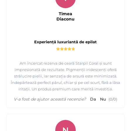
Timea
Diaconu
Experiență luxuriantă de epilat
Am încercat rezerva de ceară Starpil Coral și sunt
impresionată de rezultate. Pigmenții iridescenți oferă
strălucire pielii, iar senzația de arsură este minimizată.
Îndepărtează perfect părul, chiar și pe cel scurt, fără a lăsa
iritații. Un produs premium care merită investiția.
V-a fost de ajutor această recenzie?
Da
Nu
(
0
/
0
)
N