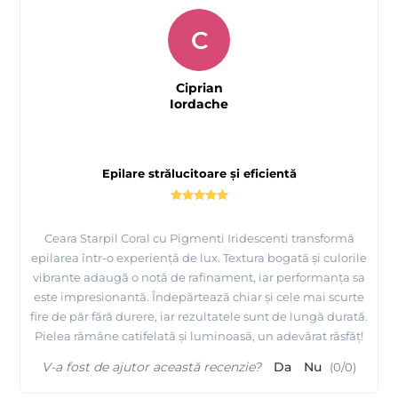
C
Ciprian
Iordache
Epilare strălucitoare și eficientă
Ceara Starpil Coral cu Pigmenti Iridescenti transformă
epilarea într-o experiență de lux. Textura bogată și culorile
vibrante adaugă o notă de rafinament, iar performanța sa
este impresionantă. Îndepărtează chiar și cele mai scurte
fire de păr fără durere, iar rezultatele sunt de lungă durată.
Pielea rămâne catifelată și luminoasă, un adevărat răsfăț!
V-a fost de ajutor această recenzie?
Da
Nu
(
0
/
0
)