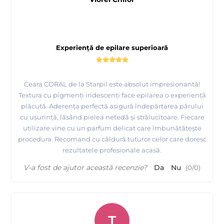
Experiență de epilare superioară
Ceara CORAL de la Starpil este absolut impresionantă!
Textura cu pigmenți iridescenți face epilarea o experiență
plăcută. Aderența perfectă asigură îndepărtarea părului
cu ușurință, lăsând pielea netedă și strălucitoare. Fiecare
utilizare vine cu un parfum delicat care îmbunătățește
procedura. Recomand cu căldură tuturor celor care doresc
rezultatele profesionale acasă.
V-a fost de ajutor această recenzie?
Da
Nu
(
0
/
0
)
T