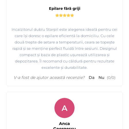
Epilare fără griji
Incalzitorul dublu Starpil este alegerea ideală pentru cei
care își doresc o epilare eficientă la domiciliu. Cu cele
două trepte de setare a temperaturii, ceara se topește
rapid și se menține perfect fluidă între sesiuni. Designul
compact și baza de plastic ușurează utilizarea și
depozitarea. Îl recomand cu căldură pentru rezultate
excelente și durabilitate.
V-a fost de ajutor această recenzie?
Da
Nu
(
0
/
0
)
A
Anca
Georgescu