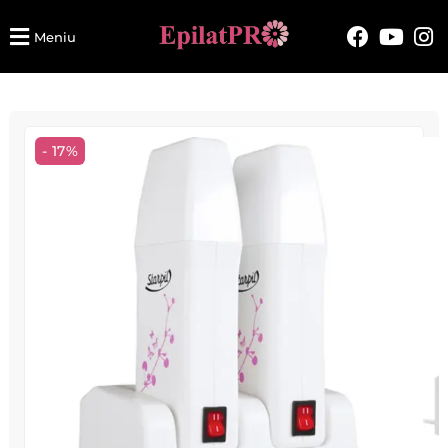
Meniu
- 17%