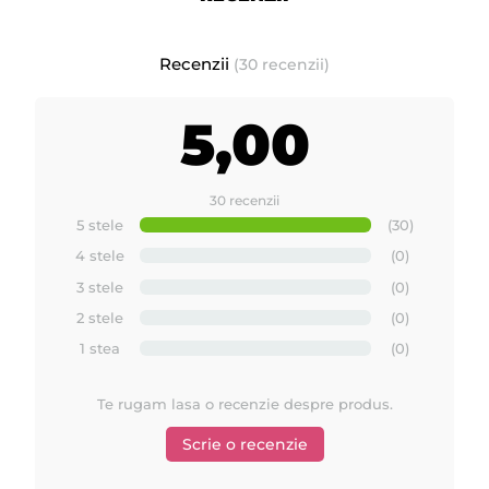
Aceasta taxa se adauga pe factura de catre importatorii sau
producatorii echipamentelor electrice si electronice (EEE) si
Recenzii
(30 recenzii)
trebuie evidentiata separat ca si pozitie pe factura. Taxa ajunge
la stat pentru a putea gestiona colectarea deseurilor de
echipamente electrice si electronice (DEEE).
5,00
Calitate premium.
30 recenzii
Fabricat in SPANIA de MAYSTAR
5 stele
(30)
4 stele
(0)
3 stele
(0)
2 stele
(0)
Prezentare
rezerve de ceara Premium Roll-On de la
1 stea
(0)
Starpil - Spania
Te rugam lasa o recenzie despre produs.
Scrie o recenzie