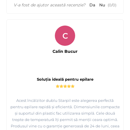
V-a fost de ajutor această recenzie?
Da
Nu
(
0
/
0
)
C
Tutorial Starpil, urmariti cum se apilca produsele de
Calin Bucur
epilare Starpil - Spania
Soluția ideală pentru epilare
Acest încălzitor dublu Starpil este alegerea perfectă
pentru epilare rapidă și eficientă. Dimensiunile compacte
și suportul din plastic fac utilizarea simplă. Cele două
trepte de temperatură îți permit să menții ceara optimă.
Produsul vine cu o garanție generoasă de 24 de luni, ceea