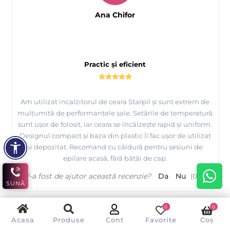
Ana Chifor
Practic și eficient
Am utilizat incalzitorul de ceara Starpil și sunt extrem de
mulțumită de performanțele sale. Setările de temperatură
sunt ușor de folosit, iar ceara se încălzește rapid și uniform.
Designul compact și baza din plastic îl fac ușor de utilizat
și depozitat. Recomand cu căldură pentru sesiuni de
epilare acasă, fără bătăi de cap.
V-a fost de ajutor această recenzie?
Da
Nu
(
0
/
0
)
SUNĂ
0
0
Acasa
Produse
Cont
Favorite
Coș