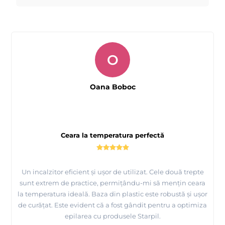
O
Oana Boboc
Tutorial epilare cu ceara premium de unica folosinta
Starpil
Ceara la temperatura perfectă
Un incalzitor eficient și ușor de utilizat. Cele două trepte
sunt extrem de practice, permițându-mi să mențin ceara
la temperatura ideală. Baza din plastic este robustă și ușor
de curățat. Este evident că a fost gândit pentru a optimiza
epilarea cu produsele Starpil.