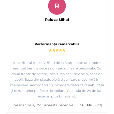
R
Raluca Mihai
Performanță remarcabilă
Incalzitorul ceara DUBLU de la Starpil este un produs
esențial pentru orice salon sau utilizare personală. Cu
două trepte de setare, încălzirea cerii devine o joacă de
copii. Baza din plastic oferă stabilitate și ușurință în
manevrare. Recomand cu incredere datorită durabilității
și rezultatelor perfecte de epilare. Garanția de 24 de luni
este un plus binevenit.
V-a fost de ajutor această recenzie?
Da
Nu
(
0
/
0
)