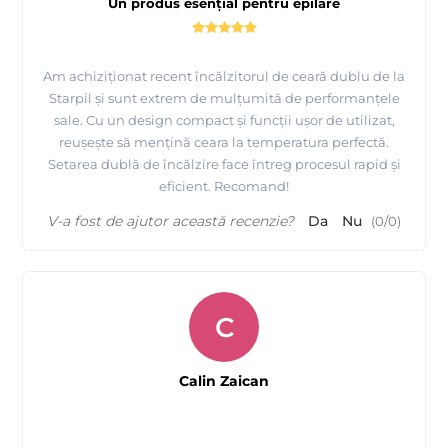
Un produs esențial pentru epilare
Am achiziționat recent încălzitorul de ceară dublu de la
Starpil și sunt extrem de mulțumită de performanțele
sale. Cu un design compact și funcții ușor de utilizat,
reușește să mențină ceara la temperatura perfectă.
Setarea dublă de încălzire face întreg procesul rapid și
eficient. Recomand!
V-a fost de ajutor această recenzie?
Da
Nu
(
0
/
0
)
C
Calin Zaican