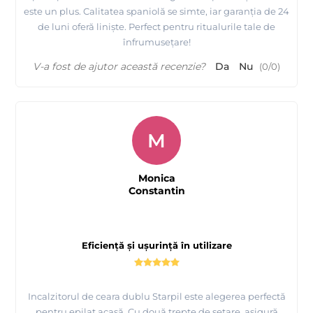
este un plus. Calitatea spaniolă se simte, iar garanția de 24
de luni oferă liniște. Perfect pentru ritualurile tale de
înfrumusețare!
V-a fost de ajutor această recenzie?
Da
Nu
(
0
/
0
)
M
Monica
Constantin
Eficiență și ușurință în utilizare
Incalzitorul de ceara dublu Starpil este alegerea perfectă
pentru epilat acasă. Cu două trepte de setare, asigură