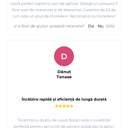
ceară perfect topită și ușor de aplicat. Designul compact îl
face ușor de manevrat și de depozitat. Garantia de 24 de
Prezentarea
fabricii MAYSTAR COSMETICA Spania si a
luni este un plus de încredere. Recomand cu încredere!
produselor realizate de ei
V-a fost de ajutor această recenzie?
Da
Nu
(
0
/
0
)
D
Dănuț
Tanase
Încălzire rapidă și eficiență de lungă durată
Încălzitorul dublu de ceară Starpil este o investiție
perfectă pentru serviciile de epilare acasă sau la salon.