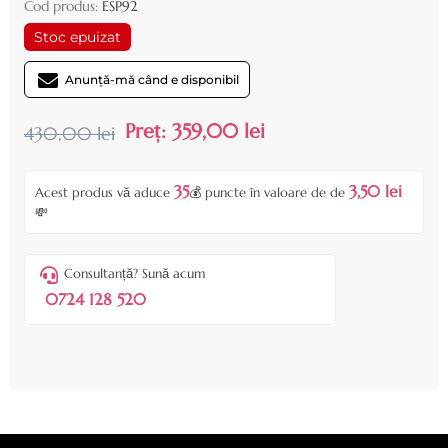
Cod produs:
ESP92
Stoc epuizat
Anunță-mă când e disponibil
Preț:
359,00 lei
430,00 lei
35
3,50 lei
Acest produs vă aduce
💰 puncte în valoare de de
💸
Consultanță? Sună acum
0724 128 520