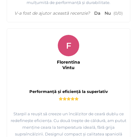
mulțumită de performanță și durabilitate.
V-a fost de ajutor această recenzie?
Da
Nu
(
0
/
0
)
F
Florentina
Vintu
Performanță și eficiență la superlativ
Starpil a reușit să creeze un încălzitor de ceară dublu ce
redefinește eficiența. Cu două trepte de căldură, am putut
menține ceara la temperatura ideală, fără grija
supraîncălzirii. Designul compact și calitatea spaniolă