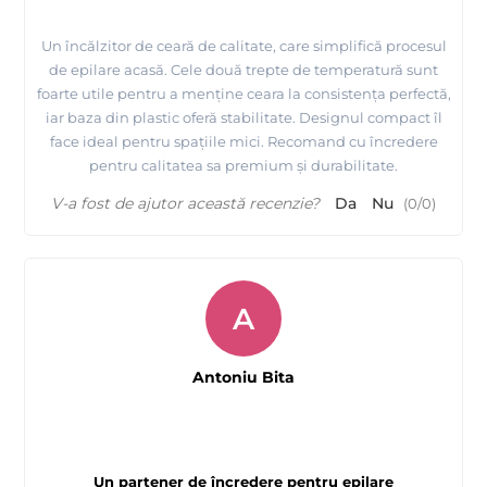
Un încălzitor de ceară de calitate, care simplifică procesul
de epilare acasă. Cele două trepte de temperatură sunt
foarte utile pentru a menține ceara la consistența perfectă,
iar baza din plastic oferă stabilitate. Designul compact îl
face ideal pentru spațiile mici. Recomand cu încredere
pentru calitatea sa premium și durabilitate.
V-a fost de ajutor această recenzie?
Da
Nu
(
0
/
0
)
A
Antoniu Bita
Un partener de încredere pentru epilare