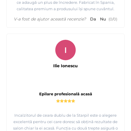
ce adaugă un plus de încredere. Fabricat în Spania,
calitatea premium a produsului își spune cuvântul.
V-a fost de ajutor această recenzie?
Da
Nu
(
0
/
0
)
Prezentare produse profesionale pentru epilare Starpil
I
Ilie Ionescu
Epilare profesională acasă
Incalzitorul de ceara dublu de la Starpil este o alegere
excelentă pentru cei care doresc să obțină rezultate de
salon chiar la ei acasă. Funcția cu două trepte asigură o