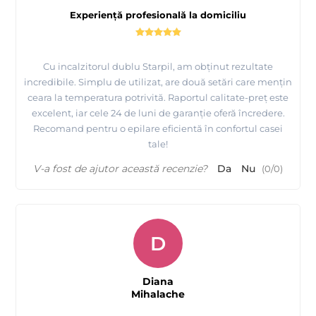
Experiență profesională la domiciliu
Cu incalzitorul dublu Starpil, am obținut rezultate
incredibile. Simplu de utilizat, are două setări care mențin
ceara la temperatura potrivită. Raportul calitate-preț este
excelent, iar cele 24 de luni de garanție oferă încredere.
Recomand pentru o epilare eficientă în confortul casei
tale!
V-a fost de ajutor această recenzie?
Da
Nu
(
0
/
0
)
D
Diana
Mihalache