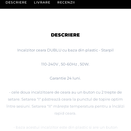
DESCRIERE
LIVRARE
RECENZII
DESCRIERE
Incalzitor ceara DUBLU cu baza din plastic - Starpil
110-240V , 50-60Hz , 50W.
Garantie 24 luni.
- cele doua incalzitoare de ceara au un buton cu 2 trepte de
setare. Setarea "I" păstrează ceara la punctul de topire optim
între sesiuni. Setarea "II" mărește temperatura pentru a încălzi
rapid ceara.
- baza acestui incalzitor este din plastic si are un buton