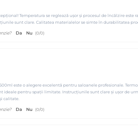
 seller in USA
xcepțional! Temperatura se reglează ușor și procesul de încălzire este
ucțiunile sunt clare. Calitatea materialelor se simte în durabilitatea
enzie?
Da
Nu
(
0
/
0
)
2500ml este o alegere excelentă pentru saloanele profesionale. Termosta
ideale pentru spații limitate. Instrucțiunile sunt clare și ușor de u
i calitate.
enzie?
Da
Nu
(
0
/
0
)
odusa de MAYSTAR Spania