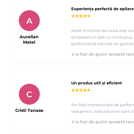
Experiența perfectă de epilare
A
Acest încălzitor de ceară este ex
Aurelian
temperaturii este un mare plus, 
Matei
performanță ridicată, iar garanția
V-a fost de ajutor această rec
Folie spaciala pentru incalzit ceara Starpil - iti protejeaza
Un produs util și eficient
C
Am fost impresionată de performa
Cristi Tanase
este precis. Instrucțiunile sunt 
V-a fost de ajutor această rec