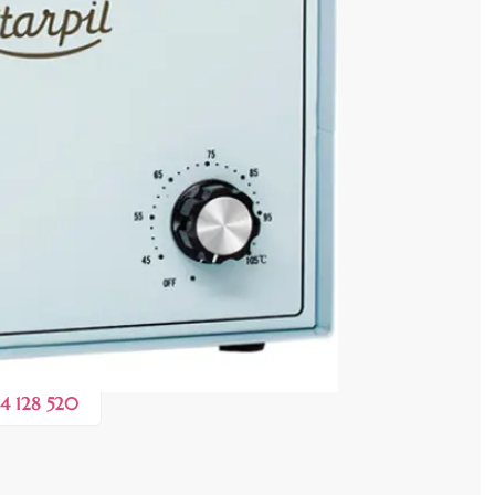
ei
 COȘ
3,60 lei
e în valoare de de
💸
4 128 520