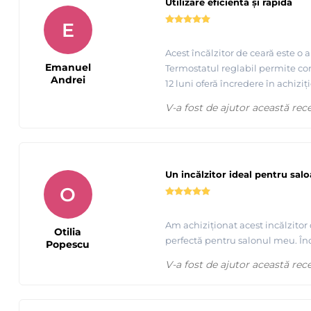
Utilizare eficientă și rapidă
E
Acest încălzitor de ceară este o 
Emanuel
Termostatul reglabil permite contr
Andrei
12 luni oferă încredere în achiziți
V-a fost de ajutor această rec
Un incălzitor ideal pentru sal
O
Tutorial epilare cu ceara elastica de calitate premium - S
Am achiziționat acest incălzitor
Otilia
perfectă pentru salonul meu. Înc
Popescu
V-a fost de ajutor această rec