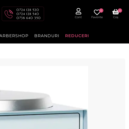
0724 128 520
0
0
0724 128 540
Cont
Favorite
Coș
0738 640 350
ARBERSHOP
BRANDURI
REDUCERI
 2500ml - Starpil
.
cenzia dvs.