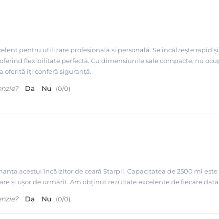
celent pentru utilizare profesională și personală. Se încălzește rapid ș
oferind flexibilitate perfectă. Cu dimensiunile sale compacte, nu ocupă
 oferită îți conferă siguranță.
enzie?
Da
Nu
(
0
/
0
)
 incalzitorul de ceara
nța acestui încălzitor de ceară Starpil. Capacitatea de 2500 ml este p
clare și ușor de urmărit. Am obținut rezultate excelente de fiecare dată
enzie?
Da
Nu
(
0
/
0
)