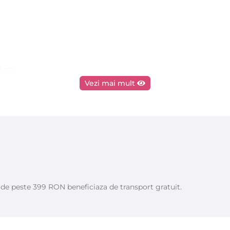
,3 cm
Vezi mai mult
 la fiecare 20 de minute.
de 30 de minute.
ara ar trebui să aibă o textură asemănătoare mierii.
o utiliza pe client.
pil.
e de peste 399 RON beneficiaza de transport gratuit.
șterii firelor de par.
ordată și trageți ceara ferm, trăgând-o în direcția opusă creșterii fire
 ulei si emulsie dupa epilare Starpil.
rămasă pe incalzitor după utilizare.