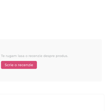
 de ceara Starpil si veti vedea diferenta.
Te rugam lasa o recenzie despre produs.
Scrie o recenzie