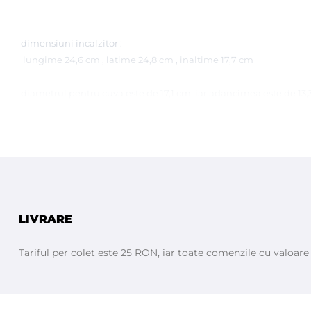
dimensiuni incalzitor :
lungime 24,6 cm , latime 24,8 cm , inaltime 17,7 cm
diametrul pentru cuva este de 17,1 cm, iar adancimea este de 13
Instruc
ț
iuni de folosire:
- Așezați perlele de ceară sau tabletele in incalzitorul de ceară.
- Setați temperatura la 105°C timp de 60 de minute, amestecând
- Coborâți temperatura la 50-60°C și lăsați să se răcească timp 
- Odată ce ledul verde se stinge, încălzitorul s-a stabilizat și ce
LIVRARE
- Amestecați ceara și testați-o pe încheietura mâinii înainte de a 
- Pregătiți pielea clientului folosind gelul inainte de epilare Star
Tariful per colet este 25 RON, iar toate comenzile cu valoar
- Folosind o spatulă, aplicați ceara uniform pe piele în direcția cre
- Lăsați ceara să se răcească câteva secunde, apoi țineți pielea înc
- Pentru cele mai bune rezultate, terminați tratamentul aplicând
- Cu ajutorul solventului cu citrice curățați orice urma de ceară 