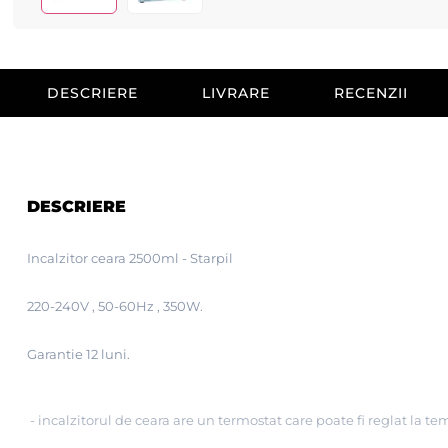
DESCRIERE
LIVRARE
RECENZII
DESCRIERE
Incalzitor ceara 2500ml - Starpil
220-240V , 50-60Hz , 350W.
Garantie 12 luni.
- incalzitorul de ceara are un termostat care poate fi reglat la tem