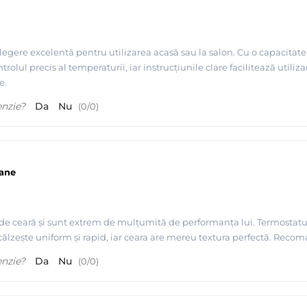
alegere excelentă pentru utilizarea acasă sau la salon. Cu o capacitat
olul precis al temperaturii, iar instrucțiunile clare facilitează utiliza
e.
enzie?
Da
Nu
(
0
/
0
)
oane
tarpil Spania
 de ceară și sunt extrem de mulțumită de performanța lui. Termostatul 
ălzește uniform și rapid, iar ceara are mereu textura perfectă. Recoma
enzie?
Da
Nu
(
0
/
0
)