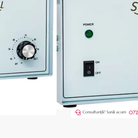
Cod produs:
ESP99
În stoc
Preț:
369,00 l
399,00 lei
ADAUGĂ ÎN
Favorite
36
Acest produs vă aduce
💰 punct
072
Consultanță? Sună acum