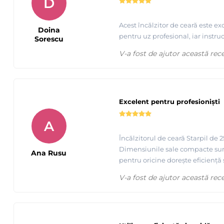
D
Tutorial epilare cu ceara FILM extra elasica - Starpil - best
Acest încălzitor de ceară este e
Doina
pentru uz profesional, iar instr
Sorescu
V-a fost de ajutor această rec
Excelent pentru profesioniști
A
Încălzitorul de ceară Starpil de 
Dimensiunile sale compacte sunt 
Ana Rusu
pentru oricine dorește eficiență ș
V-a fost de ajutor această rec
Aplicare ceara FILM Albastra, extra elastica Starpil, pr