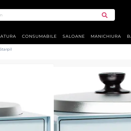
RATURA
CONSUMABILE
SALOANE
MANICHIURA
B
Starpil
Incalzitor ceara
Incalzitor ceara 2500ml - Starpil
220V , 50Hz , 350W .
Garantie 12 luni.
|
29 recenzii
Adăugați re