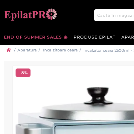
END OF SUMMER SALES ☀️
PRODUSE EPILAT
APA
/
Aparatura
/
Incalzitoare ceara
/
Incalzitor ceara 2500ml - 
- 8%