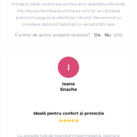
lichide și oferă confort pacienților prin absorbția eficientă.
Pre-tăierea facilitează utilizarea zilnică, iar calitatea
premium asigură durabilitate ridicată. Recomand cu
încredere datorită fiabilității și versatilității sale.
V-a fost de ajutor această recenzie?
Da
Nu
(
0
/
0
)
I
Ioana
Enache
Ideală pentru confort și protecție
Cu această rolă de cearceaf impermeabilă, igiena și