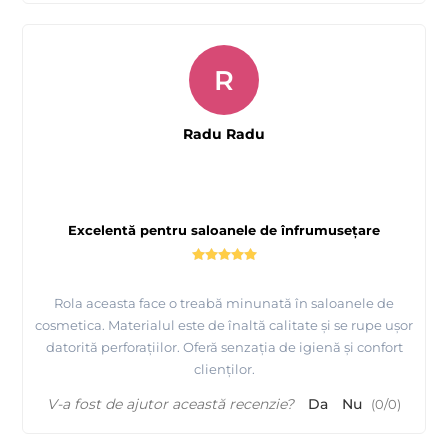
R
Radu Radu
Excelentă pentru saloanele de înfrumusețare
Rola aceasta face o treabă minunată în saloanele de
cosmetica. Materialul este de înaltă calitate și se rupe ușor
datorită perforațiilor. Oferă senzația de igienă și confort
clienților.
V-a fost de ajutor această recenzie?
Da
Nu
(
0
/
0
)