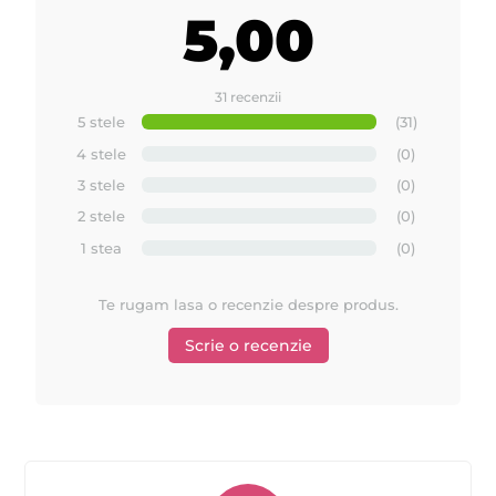
5,00
contine 12 role.
31 recenzii
5 stele
(31)
4 stele
(0)
3 stele
(0)
2 stele
(0)
1 stea
(0)
Te rugam lasa o recenzie despre produs.
Scrie o recenzie