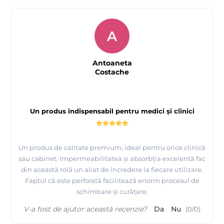
A
Antoaneta
Costache
Un produs indispensabil pentru medici și clinici
Un produs de calitate premium, ideal pentru orice clinică
sau cabinet. Impermeabilitatea și absorbția excelentă fac
din această rolă un aliat de încredere la fiecare utilizare.
Faptul că este perforată facilitează enorm procesul de
schimbare și curățare.
V-a fost de ajutor această recenzie?
Da
Nu
(
0
/
0
)