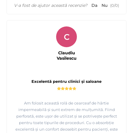
V-a fost de ajutor această recenzie?
Da
Nu
(
0
/
0
)
C
Claudiu
Vasilescu
Excelentă pentru clinici și saloane
Am folosit această rolă de cearceaf de hârtie
impermeabilă și sunt extrem de mulțumită. Fiind
perforată, este ușor de utilizat și se potrivește perfect
pentru toate tipurile de proceduri. Cu o absorbție
excelentă și un confort deosebit pentru pacienți, este