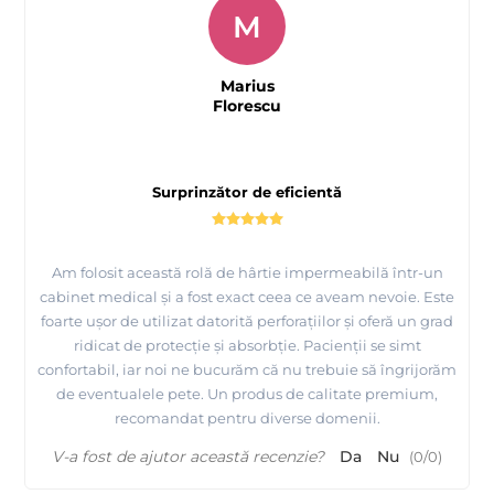
M
Marius
Florescu
Surprinzător de eficientă
Am folosit această rolă de hârtie impermeabilă într-un
cabinet medical și a fost exact ceea ce aveam nevoie. Este
foarte ușor de utilizat datorită perforațiilor și oferă un grad
ridicat de protecție și absorbție. Pacienții se simt
confortabil, iar noi ne bucurăm că nu trebuie să îngrijorăm
de eventualele pete. Un produs de calitate premium,
recomandat pentru diverse domenii.
V-a fost de ajutor această recenzie?
Da
Nu
(
0
/
0
)