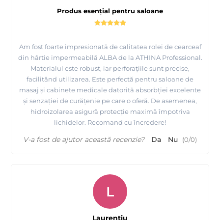
Produs esențial pentru saloane
Am fost foarte impresionată de calitatea rolei de cearceaf
din hârtie impermeabilă ALBA de la ATHINA Professional.
Materialul este robust, iar perforațiile sunt precise,
facilitând utilizarea. Este perfectă pentru saloane de
masaj și cabinete medicale datorită absorbției excelente
și senzației de curățenie pe care o oferă. De asemenea,
hidroizolarea asigură protecție maximă împotriva
lichidelor. Recomand cu încredere!
V-a fost de ajutor această recenzie?
Da
Nu
(
0
/
0
)
L
Laurentiu