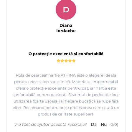
D
Diana
Iordache
O protecție excelentă și confortabilă
Rola de cearceaf hartie ATHINA este o alegere ideală
pentru orice salon sau clinică. Materialul impermeabil
oferă o protecție excelentă pentru pat, iar hârtia este
confortabilă pentru pacienți. Sistemul de perforație face
utilizarea foarte ușoară, iar fiecare bucățică se rupe fără
efort. Recomand pentru orice profesionist care caută un
produs de calitate superioară.
V-a fost de ajutor această recenzie?
Da
Nu
(
0
/
0
)