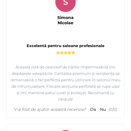
S
Simona
Nicolae
Excelentă pentru saloane profesionale
Această rolă de cearceaf de hârtie impermeabilă îmi
depășește așteptările. Calitatea premium și rezistența sa
remarcabilă o fac perfectă pentru utilizare în salonul meu
de înfrumusețare. Fiecare secțiune perforată se rupe ușor
și îmi menține patul curat și protejat. Recomand cu
căldură!
V-a fost de ajutor această recenzie?
Da
Nu
(
0
/
0
)