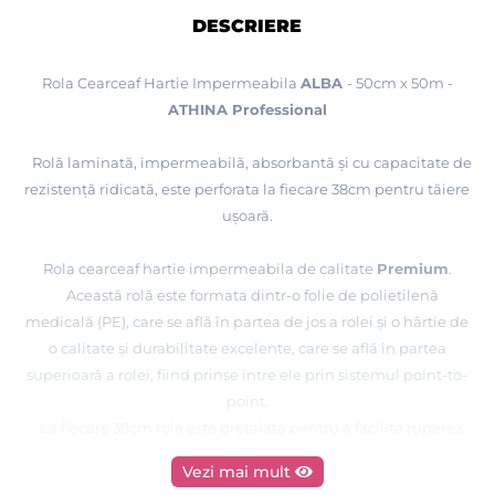
DESCRIERE
Rola Cearceaf Hartie Impermeabila
ALBA
- 50cm x 50
m -
ATHINA Professional
Rol
ă
laminată, impermeabilă, absorbantă și cu capacitate de
rezistență ridicată, este perforata la fiecare 38cm pentru tăiere
ușoară.
Rola cearceaf hartie impermeabila de calitate
Premium
.
Aceast
ă
rol
ă
este formata dintr-o folie de polietilenă
medicală (PE), care se află în partea de jos a rolei și o hârtie de
o calitate și durabilitate excelente, care se află în partea
superioară a rolei,
fiind prinse intre ele prin sistemul point-to-
point
.
La fiecare 38cm rola este pretaiata pentru a facilita ruperea
acesteia.
Vezi mai mult