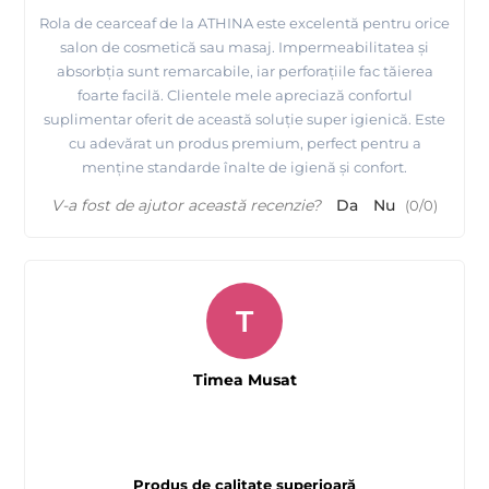
Rola de cearceaf de la ATHINA este excelentă pentru orice
salon de cosmetică sau masaj. Impermeabilitatea și
absorbția sunt remarcabile, iar perforațiile fac tăierea
foarte facilă. Clientele mele apreciază confortul
suplimentar oferit de această soluție super igienică. Este
cu adevărat un produs premium, perfect pentru a
menține standarde înalte de igienă și confort.
V-a fost de ajutor această recenzie?
Da
Nu
(
0
/
0
)
T
Timea Musat
Produs de calitate superioară