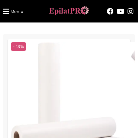
Meniu
- 13%