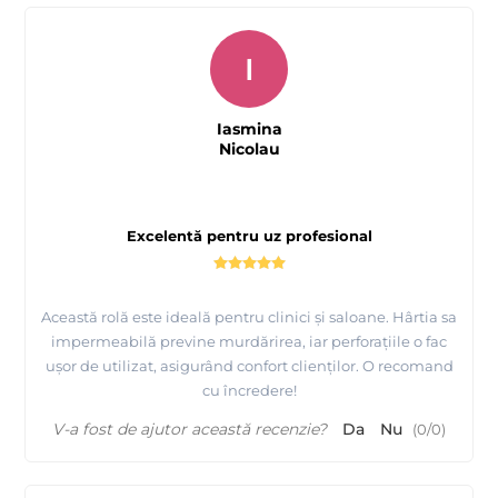
I
Iasmina
Nicolau
Excelentă pentru uz profesional
Această rolă este ideală pentru clinici și saloane. Hârtia sa
impermeabilă previne murdărirea, iar perforațiile o fac
ușor de utilizat, asigurând confort clienților. O recomand
cu încredere!
V-a fost de ajutor această recenzie?
Da
Nu
(
0
/
0
)