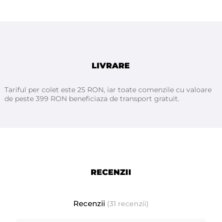
Folia de plastic prin densitatea și structura ridicată asigură
hidroizolația rolei, astfel încât lichidele care pot apărea în
timpul procedurii / examinării să nu murdărească patul.
Foaia de hârtie, pe de o parte, asigură absorbția suficientă a
lichidelor și, pe de altă parte, oferă clientului / pacientului
LIVRARE
examinat o senzație de confort și curățenie.
Tariful per colet este 25 RON, iar toate comenzile cu valoare
de peste 399 RON beneficiaza de transport gratuit.
Poate fi folosita in:
- saloane de cosmetica
- clinici de infrumusetare si remodelare corporala;
- saloane de masaj;
- cabinete medicale, stomatologice, ginecologice etc.
- clinici și spitale
RECENZII
Dimensiuni:
50 centimetri x 50 metri
Recenzii
(31 recenzii)
Rola este ambalata individual in folie de plastic, un bax