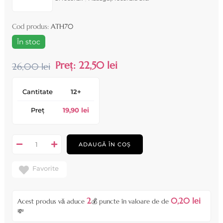
Cod produs:
ATH70
În stoc
Preț:
22,50 lei
26,00 lei
Cantitate
12+
Preț
19,90 lei
ADAUGĂ ÎN COȘ
Favorite
2
0,20 lei
Acest produs vă aduce
💰 puncte în valoare de de
💸