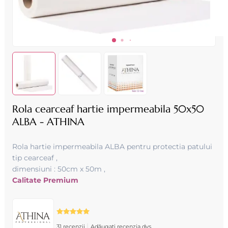
Rola cearceaf hartie impermeabila 50x50
ALBA - ATHINA
Rola hartie impermeabila ALBA pentru protectia patului
tip cearceaf ,
dimensiuni : 50cm x 50m ,
Calitate Premium
|
31 recenzii
Adăugați recenzia dvs.