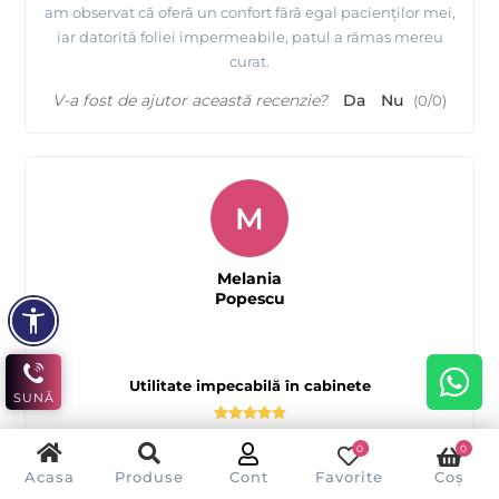
am observat că oferă un confort fără egal pacienților mei,
iar datorită foliei impermeabile, patul a rămas mereu
curat.
V-a fost de ajutor această recenzie?
Da
Nu
(
0
/
0
)
M
Melania
Popescu
Utilitate impecabilă în cabinete
SUNĂ
0
0
Rola cearceaf hartie impermeabilă de la ATHINA este o
Acasa
Produse
Cont
Favorite
Coș
alegere excelentă pentru cabinetele medicale.