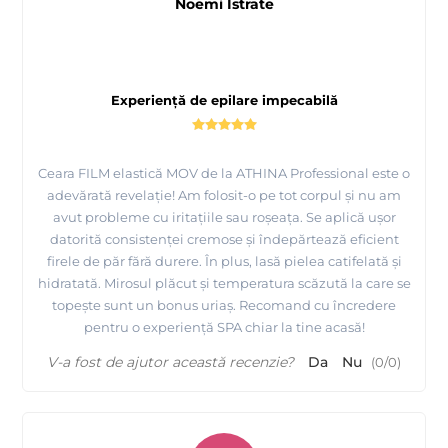
Noemi Istrate
Experiență de epilare impecabilă
Ceara FILM elastică MOV de la ATHINA Professional este o
adevărată revelație! Am folosit-o pe tot corpul și nu am
avut probleme cu iritațiile sau roșeața. Se aplică ușor
datorită consistenței cremose și îndepărtează eficient
firele de păr fără durere. În plus, lasă pielea catifelată și
hidratată. Mirosul plăcut și temperatura scăzută la care se
topește sunt un bonus uriaș. Recomand cu încredere
pentru o experiență SPA chiar la tine acasă!
V-a fost de ajutor această recenzie?
Da
Nu
(
0
/
0
)