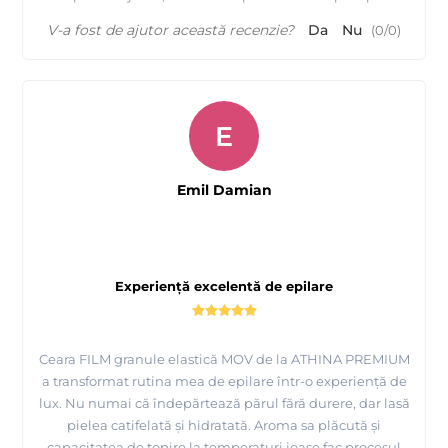
V-a fost de ajutor această recenzie?
Da
Nu
(
0
/
0
)
E
Emil Damian
Experiență excelentă de epilare
Ceara FILM granule elastică MOV de la ATHINA PREMIUM
a transformat rutina mea de epilare într-o experiență de
lux. Nu numai că îndepărtează părul fără durere, dar lasă
pielea catifelată și hidratată. Aroma sa plăcută și
capacitatea de topire la temperaturi joase fac procesul