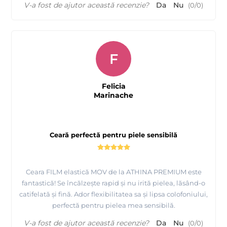
V-a fost de ajutor această recenzie?
Da
Nu
(
0
/
0
)
F
Felicia
Marinache
Ceară perfectă pentru piele sensibilă
Ceara FILM elastică MOV de la ATHINA PREMIUM este
fantastică! Se încălzește rapid și nu irită pielea, lăsând-o
catifelată și fină. Ador flexibilitatea sa și lipsa colofoniului,
perfectă pentru pielea mea sensibilă.
V-a fost de ajutor această recenzie?
Da
Nu
(
0
/
0
)