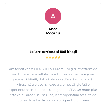
A
Anca
Mocanu
Epilare perfectă și fără iritații
Am folosit ceara FILM ATHINA Premium și sunt extrem de
mulțumită de rezultate! Se întinde ușor pe piele și nu
provoacă iritații, lăsând pielea catifelată și hidratată.
Mirosul său plăcut și textura cremoasă îți oferă o
experiență asemănătoare unei ședințe SPA. Un mare plus
este că nu arde și nu se rupe, iar temperatura scăzută de
topire o face foarte confortabilă pentru utilizare.