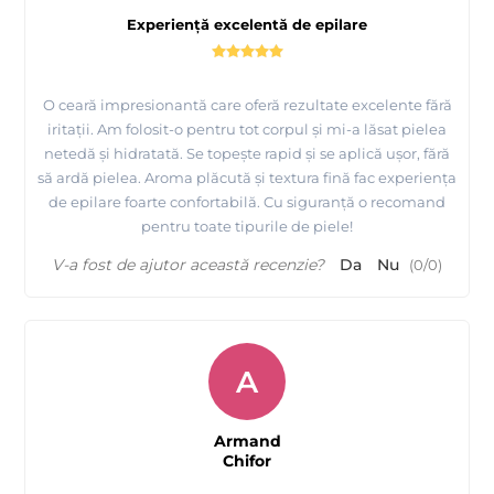
Experiență excelentă de epilare
O ceară impresionantă care oferă rezultate excelente fără
iritații. Am folosit-o pentru tot corpul și mi-a lăsat pielea
netedă și hidratată. Se topește rapid și se aplică ușor, fără
să ardă pielea. Aroma plăcută și textura fină fac experiența
de epilare foarte confortabilă. Cu siguranță o recomand
pentru toate tipurile de piele!
V-a fost de ajutor această recenzie?
Da
Nu
(
0
/
0
)
Tutorial epilare Brate cu Ceara FILM elastica MOV -
ATHINA Premium Formula
A
Armand
Chifor