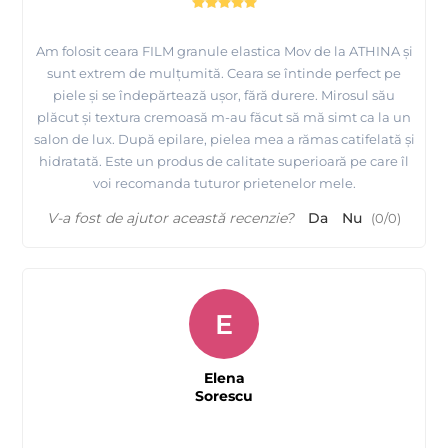
Am folosit ceara FILM granule elastica Mov de la ATHINA și
sunt extrem de mulțumită. Ceara se întinde perfect pe
piele și se îndepărtează ușor, fără durere. Mirosul său
plăcut și textura cremoasă m-au făcut să mă simt ca la un
salon de lux. După epilare, pielea mea a rămas catifelată și
hidratată. Este un produs de calitate superioară pe care îl
voi recomanda tuturor prietenelor mele.
V-a fost de ajutor această recenzie?
Da
Nu
(
0
/
0
)
E
Elena
Sorescu