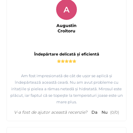
A
Augustin
Croitoru
Îndepărtare delicată și eficientă
Am fost impresionată de cât de ușor se aplică și
îndepărtează această ceară. Nu am avut probleme cu
iritațiile și pielea a rămas netedă și hidratată. Mirosul este
plăcut, iar faptul că se topește la temperaturi joase este un
mare plus.
V-a fost de ajutor această recenzie?
Da
Nu
(
0
/
0
)