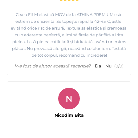
- potrivita pentru indepartarea firelor de par indiferent de
grosime sau lungime.
Ceara FILM elastică MOV de la ATHINA PREMIUM este
- se aplica in strat subtire, nu mai mult de 1 mm (astfel
extrem de eficientă. Se topește rapid la 42-45°C, astfel
evitând orice risc de arsură. Textura sa elastică și cremoasă,
cantitatea folosita scade pana la 1,6 ori), se trage apoi cu mana.
cu o aderenta perfectă, elimină firele de păr fără a irita
- nu se rupe in timpul indepartarii.
pielea. Lasă pielea catifelată și hidratată, având un miros
plăcut. Nu provoacă alergii, neavând colofonium. Testată
pe tot corpul, recomand cu încredere!
Consultati mai jos tabelul cu avantaje ale cerii FILM ATHINA
Professional
V-a fost de ajutor această recenzie?
Da
Nu
(
0
/
0
)
N
Nicodim Bita