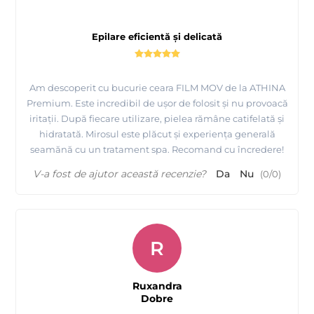
Epilare eficientă și delicată
Am descoperit cu bucurie ceara FILM MOV de la ATHINA
Tutorial epilare Axila cu Ceara FILM elastica Argintie -
Premium. Este incredibil de ușor de folosit și nu provoacă
iritații. După fiecare utilizare, pielea rămâne catifelată și
ATHINA Premium Formula
hidratată. Mirosul este plăcut și experiența generală
seamănă cu un tratament spa. Recomand cu încredere!
V-a fost de ajutor această recenzie?
Da
Nu
(
0
/
0
)
R
Ruxandra
Dobre