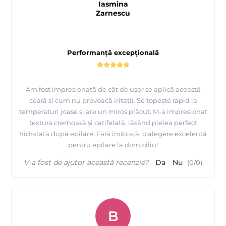
Iasmina
Zarnescu
Performanță excepțională
Am fost impresionată de cât de ușor se aplică această
ceară și cum nu provoacă iritații. Se topește rapid la
temperaturi joase și are un miros plăcut. M-a impresionat
textura cremoasă și catifelată, lăsând pielea perfect
hidratată după epilare. Fără îndoială, o alegere excelentă
pentru epilare la domiciliu!
V-a fost de ajutor această recenzie?
Da
Nu
(
0
/
0
)
B