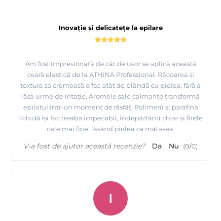
Inovație și delicatețe la epilare
Am fost impresionată de cât de ușor se aplică această
ceară elastică de la ATHINA Professional. Răcoarea și
textura sa cremoasă o fac atât de blândă cu pielea, fără a
lăsa urme de iritație. Aromele sale calmante transformă
epilatul într-un moment de răsfăț. Polimerii și parafina
lichidă își fac treaba impecabil, îndepărtând chiar și firele
cele mai fine, lăsând pielea ca mătasea.
V-a fost de ajutor această recenzie?
Da
Nu
(
0
/
0
)
I