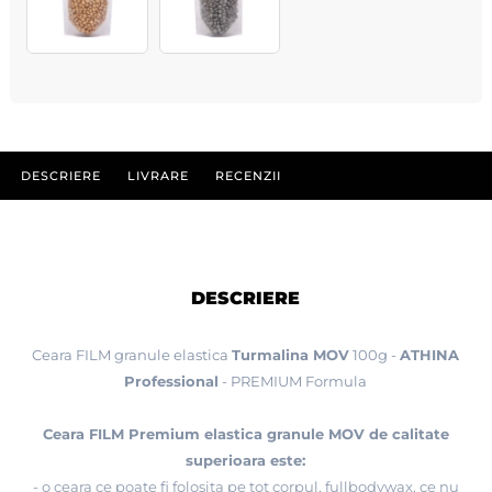
DESCRIERE
LIVRARE
RECENZII
DESCRIERE
Ceara FILM granule elastica
Turmalina MOV
100g -
ATHINA
Professional
- PREMIUM Formula
Ceara FILM Premium elastica granule MOV de calitate
superioara este:
- o ceara ce poate fi folosita pe tot corpul, fullbodywax, ce nu