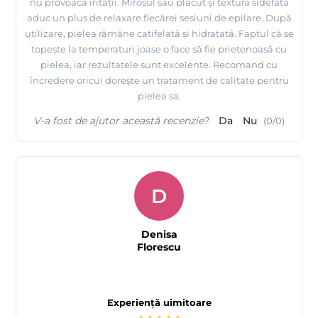
nu provoacă iritații. Mirosul său plăcut și textura sidefată
aduc un plus de relaxare fiecărei sesiuni de epilare. După
utilizare, pielea rămâne catifelată și hidratată. Faptul că se
topește la temperaturi joase o face să fie prietenoasă cu
pielea, iar rezultatele sunt excelente. Recomand cu
încredere oricui dorește un tratament de calitate pentru
pielea sa.
V-a fost de ajutor această recenzie?
Da
Nu
(
0
/
0
)
D
Denisa
Florescu
Experiență uimitoare