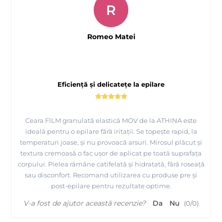
R
Romeo Matei
Eficiență și delicatețe la epilare
Ceara FILM granulată elastică MOV de la ATHINA este
ideală pentru o epilare fără iritații. Se topește rapid, la
temperaturi joase, și nu provoacă arsuri. Mirosul plăcut și
textura cremoasă o fac ușor de aplicat pe toată suprafața
corpului. Pielea rămâne catifelată și hidratată, fără roseață
sau disconfort. Recomand utilizarea cu produse pre și
post-epilare pentru rezultate optime.
V-a fost de ajutor această recenzie?
Da
Nu
(
0
/
0
)