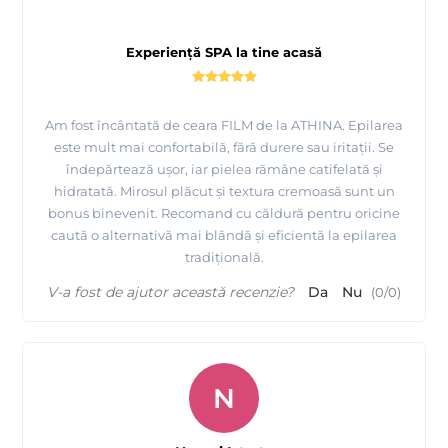
Experiență SPA la tine acasă
Am fost încântată de ceara FILM de la ATHINA. Epilarea
este mult mai confortabilă, fără durere sau iritații. Se
îndepărtează ușor, iar pielea rămâne catifelată și
hidratată. Mirosul plăcut și textura cremoasă sunt un
bonus binevenit. Recomand cu căldură pentru oricine
caută o alternativă mai blândă și eficientă la epilarea
tradițională.
V-a fost de ajutor această recenzie?
Da
Nu
(
0
/
0
)
N