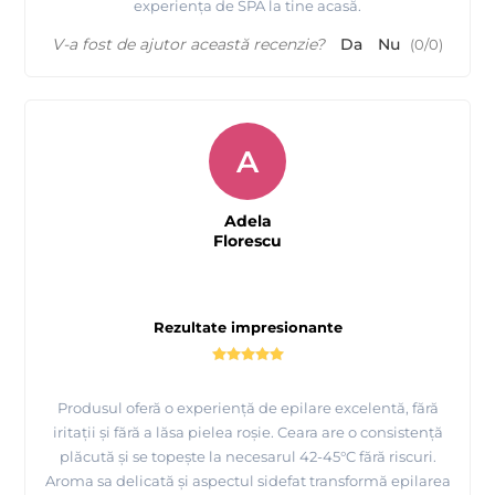
experiența de SPA la tine acasă.
V-a fost de ajutor această recenzie?
Da
Nu
(
0
/
0
)
A
Adela
Florescu
Rezultate impresionante
Produsul oferă o experiență de epilare excelentă, fără
iritații și fără a lăsa pielea roșie. Ceara are o consistență
plăcută și se topește la necesarul 42-45°C fără riscuri.
Aroma sa delicată și aspectul sidefat transformă epilarea