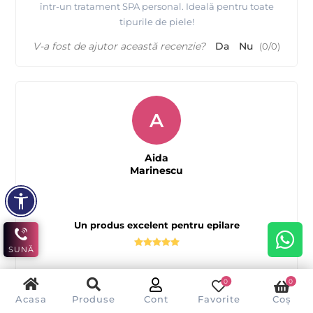
într-un tratament SPA personal. Ideală pentru toate
tipurile de piele!
V-a fost de ajutor această recenzie?
Da
Nu
(
0
/
0
)
A
Aida
Marinescu
Un produs excelent pentru epilare
SUNĂ
Ceara FILM granule elastica MOV de la ATHINA Premium
0
0
este minunată! Se topește ușor la temperaturi joase și se
Acasa
Produse
Cont
Favorite
Coș
aplică uniform. Am observat o reducere semnificativă a