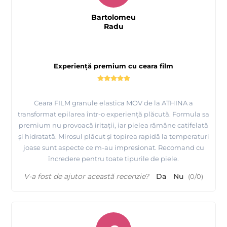
Bartolomeu
Radu
Experiență premium cu ceara film
Ceara FILM granule elastica MOV de la ATHINA a
transformat epilarea într-o experiență plăcută. Formula sa
premium nu provoacă iritații, iar pielea rămâne catifelată
și hidratată. Mirosul plăcut și topirea rapidă la temperaturi
joase sunt aspecte ce m-au impresionat. Recomand cu
încredere pentru toate tipurile de piele.
V-a fost de ajutor această recenzie?
Da
Nu
(
0
/
0
)