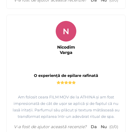
V-a fost de ajutor această recenzie?
Da
Nu
(
0
/
0
)
N
Nicodim
Varga
O experiență de epilare rafinată
Am folosit ceara FILM MOV de la ATHINA și am fost
impresionată de cât de ușor se aplică și de faptul că nu
lasă iritații. Parfumul său plăcut și textura mătăsoasă au
transformat epilarea într-un adevărat ritual de spa.
V-a fost de ajutor această recenzie?
Da
Nu
(
0
/
0
)