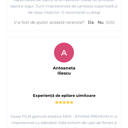
rapid și sigur. Sunt impresionată de calitatea superioară și
de lipsa iritațiilor. O recomand cu drag!
V-a fost de ajutor această recenzie?
Da
Nu
(
0
/
0
)
A
Antoaneta
Iliescu
Experiență de epilare uimitoare
Ceara FILM granule elastica MOV - ATHINA PREMIUM m-a
impresionat cu adevărat. Este extrem de ușor de folosit și