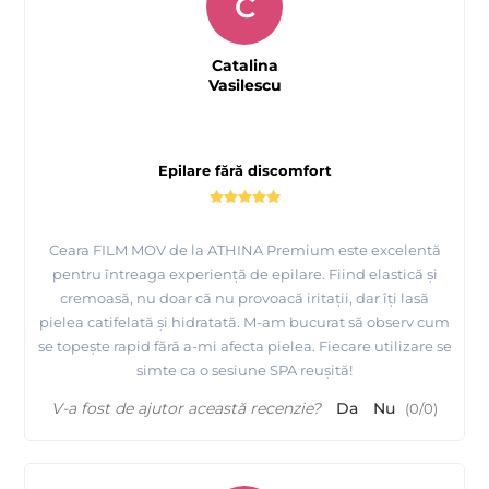
C
Catalina
Vasilescu
Epilare fără discomfort
Ceara FILM MOV de la ATHINA Premium este excelentă
pentru întreaga experiență de epilare. Fiind elastică și
cremoasă, nu doar că nu provoacă iritații, dar îți lasă
pielea catifelată și hidratată. M-am bucurat să observ cum
se topește rapid fără a-mi afecta pielea. Fiecare utilizare se
simte ca o sesiune SPA reușită!
V-a fost de ajutor această recenzie?
Da
Nu
(
0
/
0
)