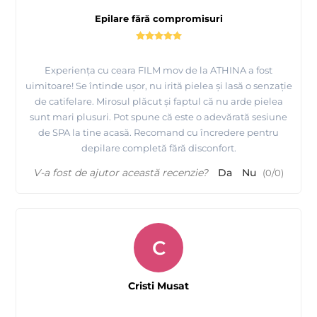
Epilare fără compromisuri
Experiența cu ceara FILM mov de la ATHINA a fost
uimitoare! Se întinde ușor, nu irită pielea și lasă o senzație
de catifelare. Mirosul plăcut și faptul că nu arde pielea
sunt mari plusuri. Pot spune că este o adevărată sesiune
de SPA la tine acasă. Recomand cu încredere pentru
depilare completă fără disconfort.
V-a fost de ajutor această recenzie?
Da
Nu
(
0
/
0
)
C
Cristi Musat