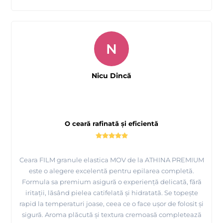
N
Nicu Dincă
O ceară rafinată și eficientă
Ceara FILM granule elastica MOV de la ATHINA PREMIUM
este o alegere excelentă pentru epilarea completă.
Formula sa premium asigură o experiență delicată, fără
iritații, lăsând pielea catifelată și hidratată. Se topește
rapid la temperaturi joase, ceea ce o face ușor de folosit și
sigură. Aroma plăcută și textura cremoasă completează