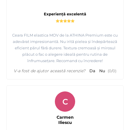
Experiență excelentă
Ceara FILM elastica MOV de la ATHINA Premium este cu
adevărat impresionantă. Nu irită pielea și îndepărtează
eficient părul fără durere. Textura cremoasă și mirosul
plăcut o fac o alegere ideală pentru rutina de
Tutorial epilare Brate cu Ceara FILM elastica Aurie -
înfrumusețare. Recomand cu încredere!
ATHINA Premium Formula
V-a fost de ajutor această recenzie?
Da
Nu
(
0
/
0
)
C
Carmen
Iliescu