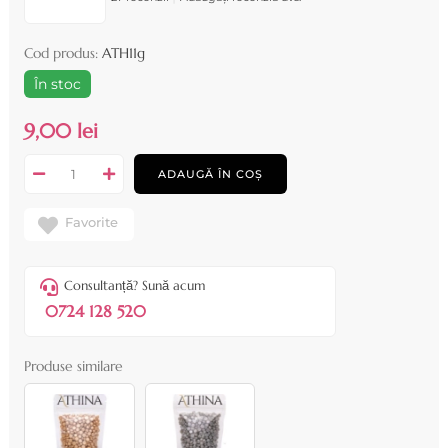
Cod produs:
ATH11g
În stoc
9,00 lei
ADAUGĂ ÎN COȘ
Favorite
Consultanță? Sună acum
0724 128 520
Produse similare