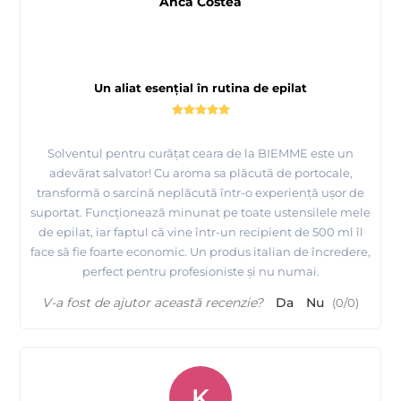
Anca Costea
Un aliat esențial în rutina de epilat
Solventul pentru curățat ceara de la BIEMME este un
adevărat salvator! Cu aroma sa plăcută de portocale,
transformă o sarcină neplăcută într-o experiență ușor de
suportat. Funcționează minunat pe toate ustensilele mele
de epilat, iar faptul că vine într-un recipient de 500 ml îl
face să fie foarte economic. Un produs italian de încredere,
perfect pentru profesioniste și nu numai.
V-a fost de ajutor această recenzie?
Da
Nu
(
0
/
0
)
K