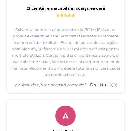
Eficiență remarcabilă în curățarea cerii
Solventul pentru curățat ceara de la BIEMME este un
produs excelent pe care l-am testat recent și sunt foarte
mulțumită de rezultate. Esența de portocale adaugă o
notă plăcută, iar flaconul de 500 ml este suficient pentru
multiple utilizări. Curăță rapid și eficient incalzitoarele și
ustensilele de epilat, făcând procesul de întreținere mult
mai ușor. Recomand cu încredere tuturor celor care caută
un produs de calitate.
V-a fost de ajutor această recenzie?
Da
Nu
(
0
/
0
)
A