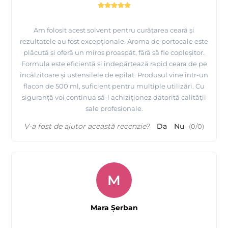
Am folosit acest solvent pentru curățarea ceară și
rezultatele au fost excepționale. Aroma de portocale este
plăcută și oferă un miros proaspăt, fără să fie copleșitor.
Formula este eficientă și îndepărtează rapid ceara de pe
încălzitoare și ustensilele de epilat. Produsul vine într-un
flacon de 500 ml, suficient pentru multiple utilizări. Cu
siguranță voi continua să-l achiziționez datorită calității
sale profesionale.
V-a fost de ajutor această recenzie?
Da
Nu
(
0
/
0
)
M
Mara Şerban