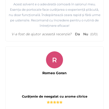
Acest solvent e o adevărată comoară în salonul meu.
Esența de portocale face curățarea o experiență plăcută,
nu doar funcțională. Îndepărtează ceara rapid și fără urme
pe ustensile. Recomand cu încredere pentru o rutină de
întreținere eficace!
V-a fost de ajutor această recenzie?
Da
Nu
(
0
/
0
)
R
Romeo Goran
Curățenie de neegalat cu arome citrice