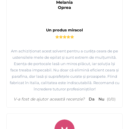
Melania
Oprea
Un produs miracol
Am achiziționat acest solvent pentru a curăța ceara de pe
ustensilele mele de epilat și sunt extrem de mulțumită.
Esența de portocale lasă un miros plăcut, iar soluția își
face treaba impecabil. Nu doar că elimină eficient ceara și
parafina, dar lasă și suprafețele curate și proaspete. FIind
fabricat în Italia, calitatea este indiscutabilă. Recomand cu
încredere tuturor profesioniștilor!
V-a fost de ajutor această recenzie?
Da
Nu
(
0
/
0
)