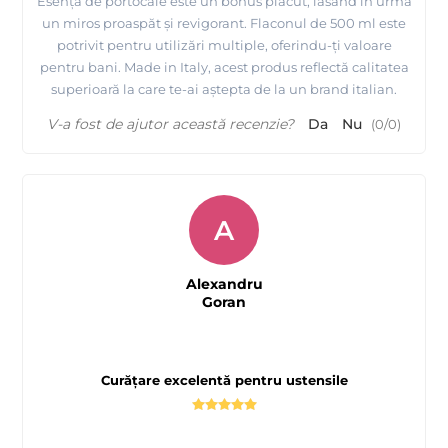
Esența de portocale este un bonus plăcut, lăsând în urma
un miros proaspăt și revigorant. Flaconul de 500 ml este
potrivit pentru utilizări multiple, oferindu-ți valoare
pentru bani. Made in Italy, acest produs reflectă calitatea
superioară la care te-ai aștepta de la un brand italian.
V-a fost de ajutor această recenzie?
Da
Nu
(
0
/
0
)
A
Alexandru
Goran
Curățare excelentă pentru ustensile