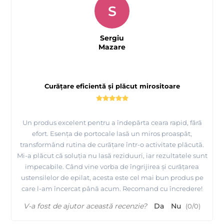
S
Sergiu
Mazare
Curățare eficientă și plăcut mirositoare
Un produs excelent pentru a îndepărta ceara rapid, fără
efort. Esența de portocale lasă un miros proaspăt,
transformând rutina de curățare într-o activitate plăcută.
Mi-a plăcut că soluția nu lasă reziduuri, iar rezultatele sunt
impecabile. Când vine vorba de îngrijirea și curățarea
ustensilelor de epilat, acesta este cel mai bun produs pe
care l-am încercat până acum. Recomand cu încredere!
V-a fost de ajutor această recenzie?
Da
Nu
(
0
/
0
)