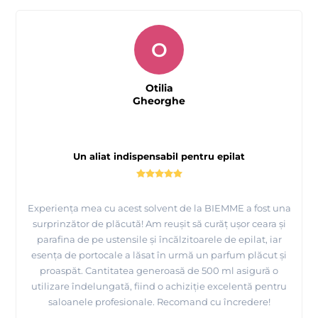
O
Otilia
Gheorghe
Un aliat indispensabil pentru epilat
Experiența mea cu acest solvent de la BIEMME a fost una
surprinzător de plăcută! Am reușit să curăț ușor ceara și
parafina de pe ustensile și încălzitoarele de epilat, iar
esența de portocale a lăsat în urmă un parfum plăcut și
proaspăt. Cantitatea generoasă de 500 ml asigură o
utilizare îndelungată, fiind o achiziție excelentă pentru
saloanele profesionale. Recomand cu încredere!