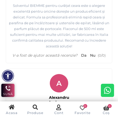
Solventul BIEMME pentru curățat ceara este o alegere
excelentă pentru oricine dorește un produs eficient și
delicat. Formula sa profesională elimină rapid ceara și
parafina de pe încălzitoare și ustensile de epilat, lăsând un
parfum plăcut de portocale. Flaconul de 500 ml este
suficient pentru mai multe utilizări, iar fabricarea în Italia
confirmă calitatea produsului. Recomand cu încredere
această soluție!
V-a fost de ajutor această recenzie?
Da
Nu
(
0
/
0
)
A
SUNĂ
Alexandru
Andreescu
0
0
Acasa
Produse
Cont
Favorite
Coș