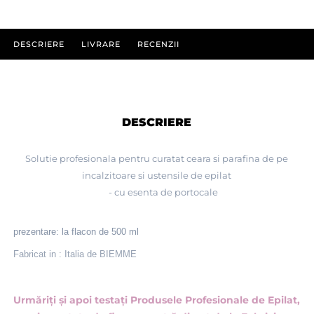
DESCRIERE
LIVRARE
RECENZII
DESCRIERE
Solutie profesionala pentru curatat ceara si parafina de pe
incalzitoare si ustensile de epilat
- cu esenta de portocale
prezentare: la flacon de 500 ml
Fabricat in : Italia de BIEMME
Urmăriţi şi apoi testaţi Produsele Profesionale de Epilat,