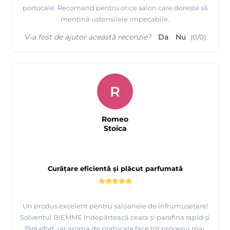
portocale. Recomand pentru orice salon care dorește să
mențină ustensilele impecabile.
V-a fost de ajutor această recenzie?
Da
Nu
(
0
/
0
)
R
Romeo
Stoica
Curățare eficientă și plăcut parfumată
Un produs excelent pentru saloanele de înfrumusețare!
Solventul BIEMME îndepărtează ceara și parafina rapid și
fără efort, iar aroma de portocale face tot procesul mai