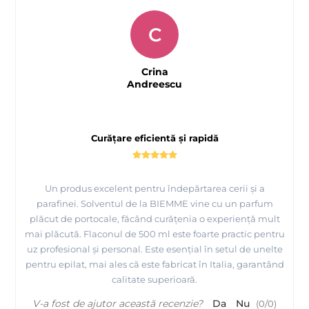
C
Crina
Andreescu
Curățare eficientă și rapidă
Un produs excelent pentru îndepărtarea cerii și a
parafinei. Solventul de la BIEMME vine cu un parfum
plăcut de portocale, făcând curățenia o experiență mult
mai plăcută. Flaconul de 500 ml este foarte practic pentru
uz profesional și personal. Este esențial în setul de unelte
pentru epilat, mai ales că este fabricat în Italia, garantând
calitate superioară.
V-a fost de ajutor această recenzie?
Da
Nu
(
0
/
0
)