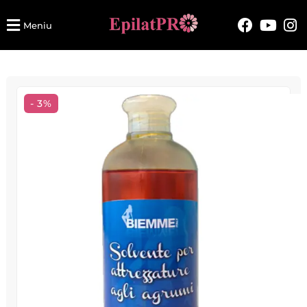
Meniu
- 3%