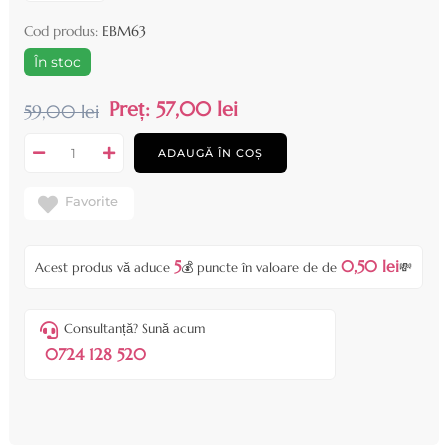
Cod produs:
EBM63
În stoc
Preț:
57,00 lei
59,00 lei
ADAUGĂ ÎN COȘ
Favorite
5
0,50 lei
Acest produs vă aduce
💰 puncte în valoare de de
💸
Consultanță? Sună acum
0724 128 520