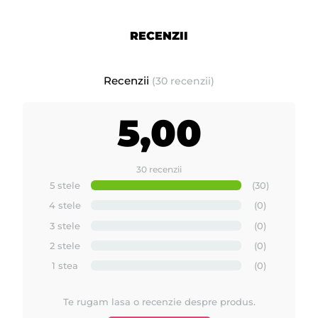
RECENZII
Recenzii
(30 recenzii)
5,00
30 recenzii
5 stele
(30)
4 stele
(0)
3 stele
(0)
2 stele
(0)
1 stea
(0)
Te rugam lasa o recenzie despre produs.