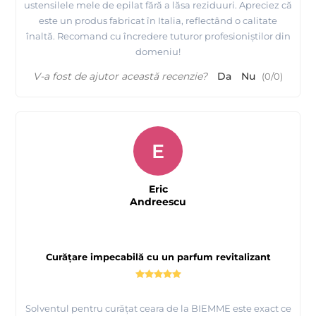
ustensilele mele de epilat fără a lăsa reziduuri. Apreciez că
este un produs fabricat în Italia, reflectând o calitate
înaltă. Recomand cu încredere tuturor profesioniștilor din
domeniu!
V-a fost de ajutor această recenzie?
Da
Nu
(
0
/
0
)
E
Eric
Andreescu
Curățare impecabilă cu un parfum revitalizant
Solventul pentru curățat ceara de la BIEMME este exact ce