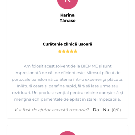
Karina
Tănase
Curățenie zilnică ușoară
Am folosit acest solvent de la BIEMME și sunt
impresionată de cât de eficient este. Mirosul plăcut de
portocale transformă curățenia într-o experiență plăcută.
Înlătură ceara și parafina rapid, fără să lase urme sau
reziduuri. Un produs esențial pentru oricine dorește să-și
mențină echipamentele de epilat în stare impecabilă.
V-a fost de ajutor această recenzie?
Da
Nu
(
0
/
0
)