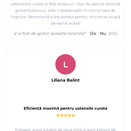
ustensilele curate și fără reziduuri. Ușor de aplicat datorită
pulverizatorului, este indispensabil în rutina mea de
îngrijire. Recomand acest produs pentru oricine se ocupă
de epilat acasă!
V-a fost de ajutor această recenzie?
Da
Nu
(
0
/
0
)
L
Liliana Balint
Eficiență maximă pentru ustensile curate
Folosesc acest solvent de ceva timp și sunt extrem de