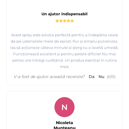
Un ajutor indispensabil
Acest spray este soluția perfectă pentru a îndepărta ceara
de pe ustensilele mele de epilat. Pur și simplu pulverizez,
las să acționeze câteva minute și șterg cu o lavetă umedă.
Funcționează excelent și pentru petele dificile! Nu mai
petrec ore întregi curățând. Un produs esențial în rutina
mea.
V-a fost de ajutor această recenzie?
Da
Nu
(
0
/
0
)
N
Nicoleta
Munteanu