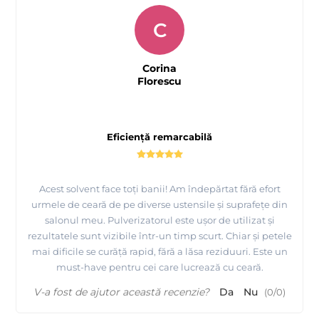
C
Corina
Florescu
Eficiență remarcabilă
Acest solvent face toți banii! Am îndepărtat fără efort
urmele de ceară de pe diverse ustensile și suprafețe din
salonul meu. Pulverizatorul este ușor de utilizat și
rezultatele sunt vizibile într-un timp scurt. Chiar și petele
mai dificile se curăță rapid, fără a lăsa reziduuri. Este un
must-have pentru cei care lucrează cu ceară.
V-a fost de ajutor această recenzie?
Da
Nu
(
0
/
0
)