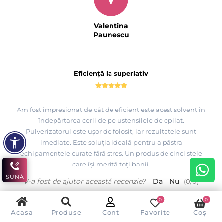
Valentina
Paunescu
Eficiență la superlativ
Am fost impresionat de cât de eficient este acest solvent în
îndepărtarea cerii de pe ustensilele de epilat.
Pulverizatorul este ușor de folosit, iar rezultatele sunt
imediate. Este soluția ideală pentru a păstra
echipamentele curate fără stres. Un produs de cinci stele
care își merită toți banii.
SUNĂ
V-a fost de ajutor această recenzie?
Da
Nu
(
0
/
0
)
0
0
Acasa
Produse
Cont
Favorite
Coș