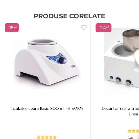
PRODUSE CORELATE
- 15%
- 24%
Incalzitor ceara Basic 800 ml - BIEMME
Decantor ceara tradi
Linea