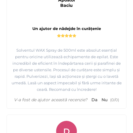
Apostol
Baciu
Un ajutor de nădejde în curățenie
Solventul WAX Spray de 500ml este absolut esențial
pentru oricine utilizează echipamente de epilat. Este
incredibil de eficient în îndepărtarea cerii și parafinei de
pe diverse ustensile. Procesul de curățare este simplu și
rapid. Pulverizezi, lași să acționeze și ștergi cu o lavetă
umedă. Lasă un aspect impecabil și fără urme iritante de
ceară. Recomand cu încredere!
V-a fost de ajutor această recenzie?
Da
Nu
(
0
/
0
)
D