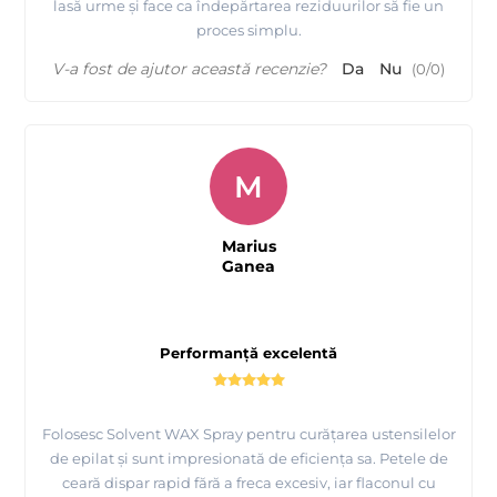
lasă urme și face ca îndepărtarea reziduurilor să fie un
proces simplu.
V-a fost de ajutor această recenzie?
Da
Nu
(
0
/
0
)
M
Marius
Ganea
Performanță excelentă
Folosesc Solvent WAX Spray pentru curățarea ustensilelor
de epilat și sunt impresionată de eficiența sa. Petele de
ceară dispar rapid fără a freca excesiv, iar flaconul cu