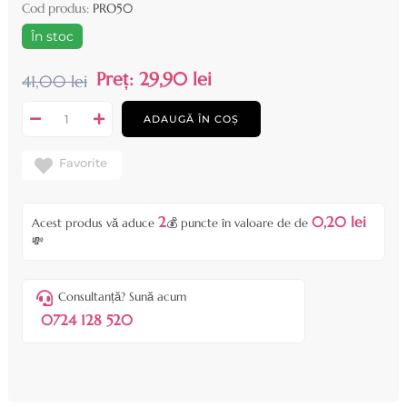
Cod produs:
PRO50
În stoc
Preț:
29,90 lei
41,00 lei
ADAUGĂ ÎN COȘ
Favorite
2
0,20 lei
Acest produs vă aduce
💰 puncte în valoare de de
💸
Consultanță? Sună acum
0724 128 520