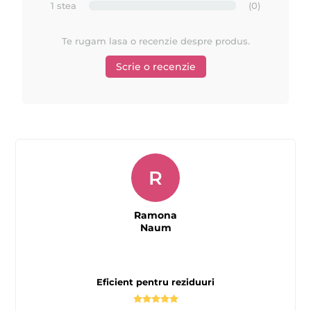
1 stea
(0)
Te rugam lasa o recenzie despre produs.
Scrie o recenzie
R
Ramona
Naum
Eficient pentru reziduuri