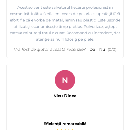
Acest solvent este salvatorul fiecărui profesionist în
cosmetică. Înlătură eficient ceara de pe orice suprafață fără
efort, fie că e vorba de metal, lemn sau plastic. Este ușor de
utilizat și economisește timp prețios. Pulverizez, aștept
câteva minute și totul e curat. Recomand cu încredere, dar
atenție să nu îl folosiți pe piele.
V-a fost de ajutor această recenzie?
Da
Nu
(
0
/
0
)
N
Nicu Dinca
Eficiență remarcabilă