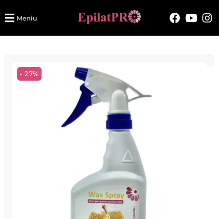
Meniu
- 27%