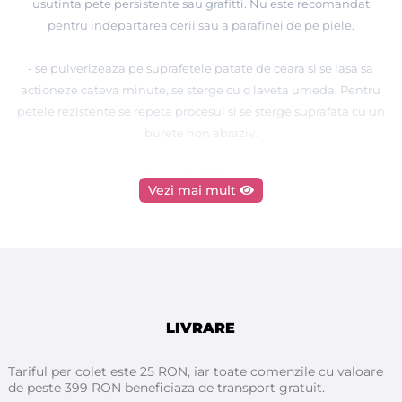
usutinta pete persistente sau grafitti. Nu este recomandat
pentru indepartarea cerii sau a parafinei de pe piele.
- se pulverizeaza pe suprafetele patate de ceara si se lasa sa
actioneze cateva minute, se sterge cu o laveta umeda. Pentru
petele rezistente se repeta procesul si se sterge suprafata cu un
burete non abraziv.
prezentare: la flacon de 500 ml - cu pulverizator
Vezi mai mult
LIVRARE
Tariful per colet este 25 RON, iar toate comenzile cu valoare
de peste 399 RON beneficiaza de transport gratuit.