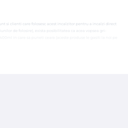
t si clienti care folosesc acest incalzitor pentru a incalzi direct
nilor de folosire), exista posibilitatea ca acea vopsea gri-
400ml in care sa puneti ceara (aceste produse le gasiti la noi pe
 echipamentelor electrice si electronice (EEE) si trebuie
 si electronice (DEEE).