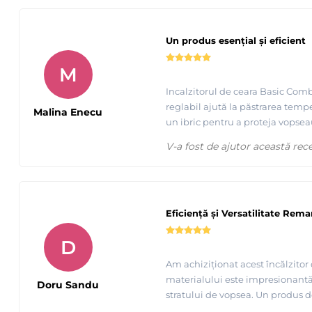
Un produs esențial și eficient
M
Incalzitorul de ceara Basic Combi
reglabil ajută la păstrarea tempe
Malina Enecu
un ibric pentru a proteja vopsea
V-a fost de ajutor această rec
Eficiență și Versatilitate Rema
D
Am achiziționat acest încălzitor
materialului este impresionantă. Î
Doru Sandu
stratului de vopsea. Un produs 