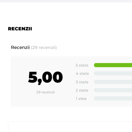
RECENZII
Recenzii
(29 recenzii)
5 stele
5,00
4 stele
3 stele
2 stele
29 recenzii
1 stea