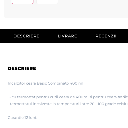
DESCRIERE
LIVRARE
RECENZII
DESCRIERE
Incalzitor ceara Basic Combinato 400 ml
- cu termostat pentru cutii ceara de 400ml si pentru ceara tradit
- termostatul incalzeste la temperaturi intre 20 - 100 grade celsiu
Garantie 12 luni.