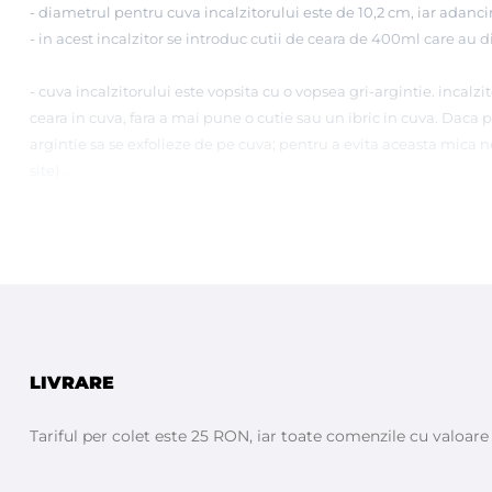
- diametrul pentru cuva incalzitorului este de 10,2 cm, iar adan
- in acest incalzitor se introduc cutii de ceara de 400ml care au 
- cuva incalzitorului este vopsita cu o vopsea gri-argintie. incalzi
ceara in cuva, fara a mai pune o cutie sau un ibric in cuva. Daca p
argintie sa se exfolieze de pe cuva; pentru a evita aceasta mica n
site) .
- incalzitorul de ceara are inclus in pret
Taxa de Timbru Verde.
Ace
evidentiata separat ca si pozitie pe factura. Taxa ajunge la stat 
Calitate superioara.
Fabricat in ITALIA de BIEMME
LIVRARE
Tariful per colet este 25 RON, iar toate comenzile cu valoar
Urmăriţi cum se fabrică aparatele de încalzit ceara la fa