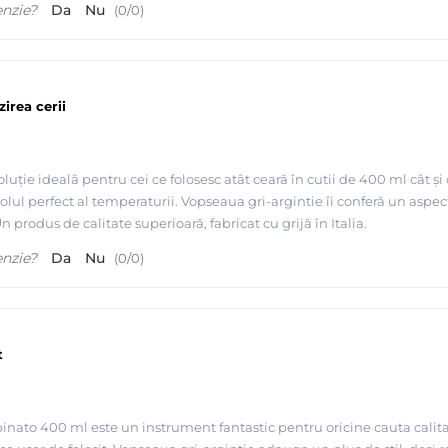
enzie?
Da
Nu
(
0
/
0
)
irea cerii
oluție ideală pentru cei ce folosesc atât ceară în cutii de 400 ml cât și
lul perfect al temperaturii. Vopseaua gri-argintie îi conferă un aspec
 produs de calitate superioară, fabricat cu grijă în Italia.
enzie?
Da
Nu
(
0
/
0
)
t
nato 400 ml este un instrument fantastic pentru oricine cauta calitate 