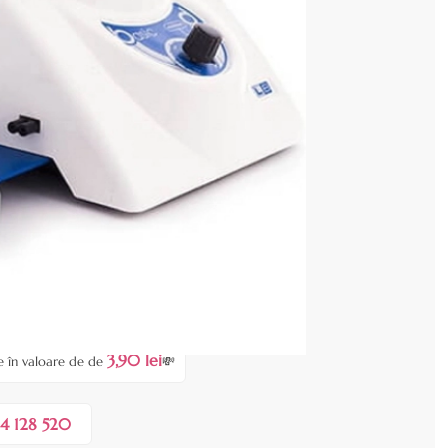
cenzia dvs.
lei
 COȘ
3,90 lei
e în valoare de de
💸
4 128 520