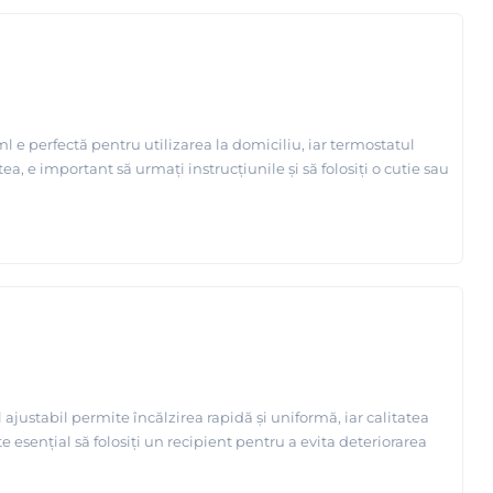
l e perfectă pentru utilizarea la domiciliu, iar termostatul
a, e important să urmați instrucțiunile și să folosiți o cutie sau
justabil permite încălzirea rapidă și uniformă, iar calitatea
te esențial să folosiți un recipient pentru a evita deteriorarea