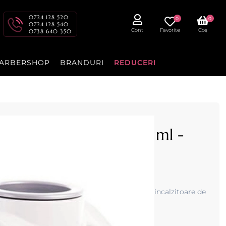
0724 128 520
0
0
0724 128 540
Cont
Favorite
Coș
0738 640 350
ARBERSHOP
BRANDURI
REDUCERI
a Basic Combinato 400 ml -
to 400 ml
ra de 400ml si pentru ceara traditionala + 2 incalzitoare de