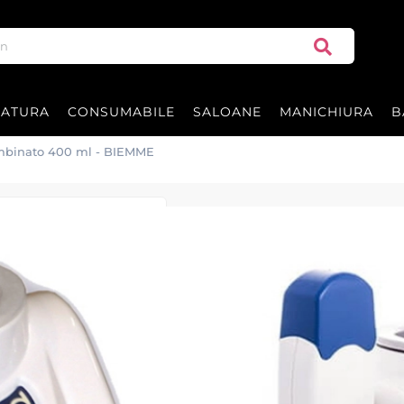
RATURA
CONSUMABILE
SALOANE
MANICHIURA
B
Combinato 400 ml - BIEMME
Incalzitor cear
BIEMME
Incalzitor ceara Basic Combina
- cu termostat pentru cutii cea
100 ml
Garantie 12 luni.