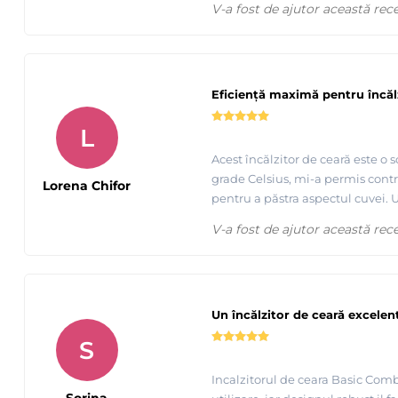
V-a fost de ajutor această rec
Eficiență maximă pentru încălz
L
Acest încălzitor de ceară este o s
grade Celsius, mi-a permis contro
Lorena Chifor
pentru a păstra aspectul cuvei. Un
V-a fost de ajutor această rec
Un încălzitor de ceară excelen
S
Incalzitorul de ceara Basic Combi