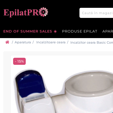
END OF SUMMER SALES ☀️
PRODUSE EPILAT
APA
/
Aparatura
/
Incalzitoare ceara
/
Incalzitor ceara Basic 
- 15%