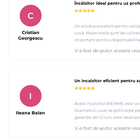
Încălzitor ideal pentru uz prof
C
Un produs excelent pentru saloane
Cristian
cuvă. Materialele sunt de calitat
Georgescu
important pentru responsabilitat
V-a fost de ajutor această rec
Un incalzitor eficient pentru 
I
Acest incalzitor BIEMME este un m
Diametrul cuvei se potrivește per
Ileana Balan
garanție de 12 luni, este ideal pe
V-a fost de ajutor această rec