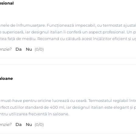
esional
le de înfrumusețare. Funcționează impecabil, cu termostat ajustabil și 
e superioară, iar designul italian îi conferă un aspect profesional. Un 
ea față de mediu. Recomand cu căldură acest încălzitor eficient și ușo
enzie?
Da
Nu
(
0
/
0
)
saloane
ust-have pentru oricine lucrează cu ceară. Termostatul reglabil între 2
fect cutiilor standard de 400 ml, iar designul italian este elegant și 
ntru utilizarea frecventă în saloane.
enzie?
Da
Nu
(
0
/
0
)