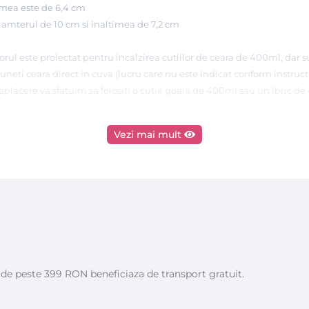
cimea este de 6,4 cm
diamterul de 10 cm si inaltimea de 7,2 cm
torul este proiectat pentru incalzirea cutiilor de ceara de 400ml, dar sun
uneti ceara direct in cuva (lucru care nu este indicat conform instructiu
eplacere va sfatuim sa folositi o cutie goala de 400ml sau un ibric de 
Vezi mai mult
asta taxa se adauga pe factura de catre importatorii sau producatorii
pentru a putea gestiona colectarea deseurilor de echipamente electrice
e de peste 399 RON beneficiaza de transport gratuit.
brica BIEMME din ITALIA