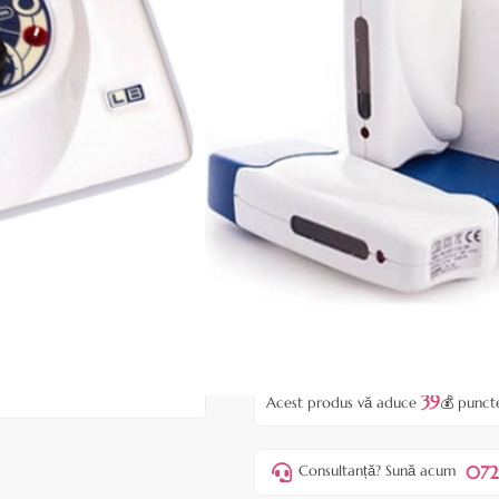
|
29 recenzii
Adăugați re
Cod produs:
EBM14
În stoc
Preț:
399,00 
469,00 lei
ADAUGĂ ÎN
Favorite
39
Acest produs vă aduce
💰 punct
072
Consultanță? Sună acum