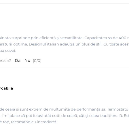
nato surprinde prin eficiență și versatilitate. Capacitatea sa de 400 m
raturii optime. Designul italian adaugă un plus de stil. Cu toate aceste
ua cuvei.
enzie?
Da
Nu
(
0
/
0
)
rcabilă
 de ceară și sunt extrem de mulțumită de performanța sa. Termostatul a
mi place că pot folosi atât cutii de ceară, cât și ceara tradițională. Es
de top, recomand cu încredere!